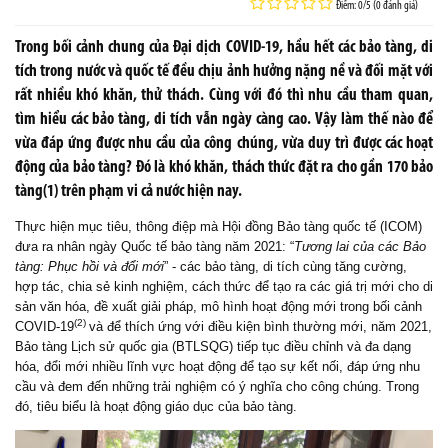
Điểm: 0/5 (0 đánh giá)
Trong bối cảnh chung của Đại dịch COVID-19, hầu hết các bảo tàng, di
tích trong nước và quốc tế đều chịu ảnh hưởng nặng nề và đối mặt với
rất nhiều khó khăn, thử thách. Cùng với đó thì nhu cầu tham quan,
tìm hiểu các bảo tàng, di tích vẫn ngày càng cao. Vậy làm thế nào để
vừa đáp ứng được nhu cầu của công chúng, vừa duy trì được các hoạt
động của bảo tàng? Đó là khó khăn, thách thức đặt ra cho gần 170 bảo
tàng(1) trên phạm vi cả nước hiện nay.
Thực hiện mục tiêu, thông điệp mà Hội đồng Bảo tàng quốc tế (ICOM)
đưa ra nhân ngày Quốc tế bảo tàng năm 2021: “
Tương lai của
các
Bảo
tàng:
P
hục
hồi
và đổi mới
” - các bảo tàng, di tích cùng tăng cường,
hợp tác, chia sẻ kinh nghiệm, cách thức để tạo ra các giá trị mới cho di
sản văn hóa, đề xuất giải pháp, mô hình hoạt động mới trong bối cảnh
(2)
COVID-19
và để thích ứng với điều kiện bình thường mới, năm 2021,
Bảo tàng Lịch sử quốc gia (BTLSQG) tiếp tục điều chỉnh và đa dạng
hóa, đổi mới nhiều lĩnh vực hoạt động để tạo sự kết nối, đáp ứng nhu
cầu và
đem đến những trải nghiệm có ý nghĩa cho công chúng.
Trong
đó, tiêu biểu là hoạt động giáo dục của bảo tàng.