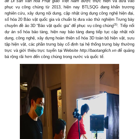
đề Di sản văn hóa Phật giáo Việt Nam
được thực hiện và đưa vào
phục vụ công chúng từ 2013, hiện nay BTLSQG đang khẩn trương
nghiên cứu, xây dựng nội dung, cập nhật ứng dụng công nghệ hiện đại,
số hóa 20 Bảo vật quốc gia và chuẩn bị đưa vào thử nghiệm Trưng bày
(3)
chuyên đề ảo 3D “Bảo vật quốc gia” để phục vụ công chúng
. Tiếp nối
dự án số hóa bảo tàng, hiện nay
bảo tàng
đang tiếp tục cập nhật nội
dung, công nghệ, xây dựng hoàn thiện số hóa 3D toàn bộ hiện vật, sưu
tập hiện vật, các phần trưng bày cố định tại hệ thống trưng bày thường
trực và giới thiệu trực tuyến tại Website
http://baotanglich.vn
để quảng
bá rộng rãi hơn đến công chúng trong nước và quốc tế.