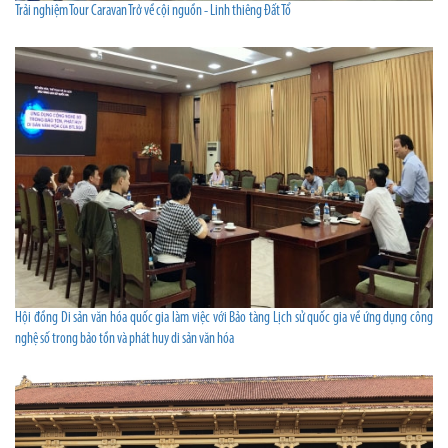
Trải nghiệm Tour Caravan Trở về cội nguồn - Linh thiêng Đất Tổ
Hội đồng Di sản văn hóa quốc gia làm việc với Bảo tàng Lịch sử quốc gia về ứng dụng công
nghệ số trong bảo tồn và phát huy di sản văn hóa