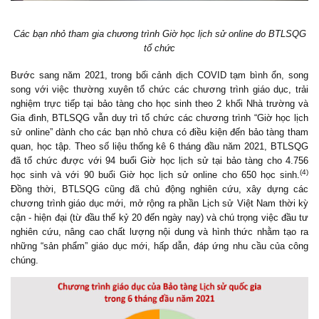
Các bạn nhỏ tham gia chương trình Giờ học lịch sử online do BTLSQG
tổ chức
Bước sang năm 2021, trong bối cảnh dịch COVID tạm bình ổn, song
song với việc thường xuyên tổ chức các chương trình giáo dục, trải
nghiệm trực tiếp tại
b
ảo tàng cho học sinh theo 2 khối Nhà trường và
Gia đình,
BTLSQG
vẫn duy trì tổ chức các chương trình “Giờ học lịch
sử online” dành cho các bạn nhỏ chưa có điều kiện đến
b
ảo tàng tham
quan, học tập. Theo số liệu thống kê 6 tháng đầu năm 2021, BTLSQG
đã tổ chức được với 94 buổi Giờ học lịch sử tại bảo tàng cho 4.756
(4)
học sinh và với 90 buổi Giờ học lịch sử online cho 650 học sinh.
Đồng thời,
BTLSQG
cũng đã chủ động nghiên cứu, xây dựng các
chương trình giáo dục mới, mở rộng ra phần Lịch sử Việt Nam thời kỳ
cận
- hiện đại (từ đầu thế kỷ 20 đến ngày nay) và chú trọng việc đầu tư
nghiên cứu, nâng cao chất lượng nội dung và hình thức nhằm tạo ra
những “sản phẩm” giáo dục mới, hấp dẫn, đáp ứng nhu cầu của công
chúng.