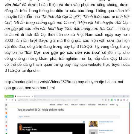
văn hóa
” đã được hoàn thiện và đưa vào phục vụ công chúng
, được
đăng tải trên Trang thông tin điện tử của bảo tàng
. Thông qua cách kể
chuyện hấp dẫn như “
Di tích Bãi Cọi là gì?”; “Đánh thức cụm di tích Bãi
Cọi”; “Bí ẩn trong những ngôi mộ Chum”; “Hiện vật kể chuyện: Bãi Cọi-
nơi gặp gỡ các nền văn hóa” hay “Độc đáo trang sức Bãi Cọi
”... những
bí ẩn về di tích Bãi Cọi thời tiền sơ sử Việt Nam cách ngày nay hơn
2000 năm lần lượt được giải mã thông qua các hiện vật, sưu tập hiện
vật độc đáo, có giá trị đang trưng bày tại B
TLSQG
. Hy vọng rằng, trưng
bày online “
Bãi Cọi- nơi gặp gỡ các nền văn hóa
” sẽ đem lại cho
công chúng những khám phá, trải nghiệm mới lạ, hấp dẫn. Quý khách
có thể dễ dàng tham quan trưng bày này qua website trực tuyến của
BTLSQG tại địa chỉ:
http://baotanglichsu.vn/vi/Video/232/trung-bay-chuyen-dje-bai-coi-noi-
gap-go-cac-nen-van-hoa.html