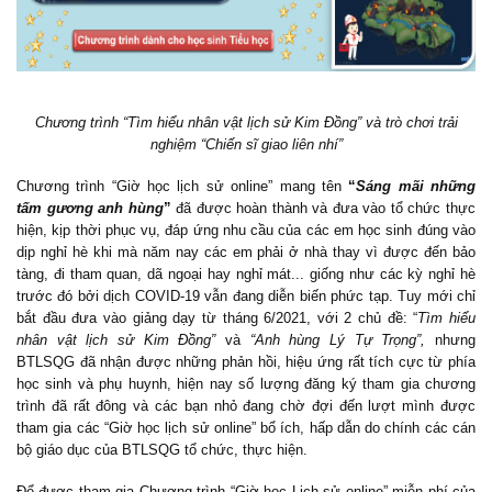
Chương trình “Tìm hiểu nhân vật lịch sử Kim Đồng” và trò chơi trải
nghiệm “Chiến sĩ giao liên nhí”
Chương trình “Giờ học lịch sử online” mang tên
“
Sáng mãi những
tấm gương anh hùng
”
đã được hoàn thành và đưa vào tổ chức thực
hiện, kịp thời phục vụ, đáp ứng nhu cầu của các em học sinh đúng vào
dịp nghỉ hè khi mà năm nay các em phải ở nhà thay vì được đến bảo
tàng, đi tham quan, dã ngoại hay nghỉ mát... giống như các kỳ nghỉ hè
trước đó bởi dịch COVID-19 vẫn đang diễn biến phức tạp. Tuy mới chỉ
bắt đầu đưa vào giảng dạy từ tháng 6/2021, với 2 chủ đề: “
Tìm hiểu
nhân vật lịch sử Kim Đồng”
và
“Anh hùng Lý Tự Trọng”,
nhưng
BTLSQG đã nhận được những phản hồi, hiệu ứng rất tích cực từ phía
học sinh và phụ huynh, hiện nay số lượng đăng ký tham gia chương
trình đã rất đông và các bạn nhỏ đang chờ đợi đến lượt mình được
tham gia các “Giờ học lịch sử online” bổ ích, hấp dẫn do chính các cán
bộ giáo dục của BTLSQG tổ chức, thực hiện.
Để được tham gia Chương trình “Giờ học Lịch sử online” miễn phí của