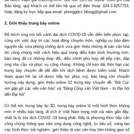
B
ảo tàng, quý khách có thể liên hệ qua số điện thoại: 024.3.8257753,
hoặc đăng ký trực tiếp qua email:
phonggdcc.btlsqg@gmail.com
.
2. Giới thiệu trưng bày online
Để thích ứng với bối cảnh đại dịch COVID-19 vẫn diễn biến phức tạp,
cùng với việc duy trì các hoạt động chuyên môn, nghiệp vụ bảo đảm
nguyên tắc vừa phòng chống dịch vừa giới thiệu những di sản văn hóa
tới công chúng một cách hiệu quả trong điều kiện bình thường mới,
bảo tàng đã có những thay đổi, điều chỉnh phù hợp để tiếp cận, đáp
ứng nhu cầu và phục vụ công chúng. Không chỉ kéo dài thời hạn các
trưng bày chuyên đề (để đến khi dịch bệnh được kiểm soát, khách
tham quan trở lại sẽ được tiếp tục phục vụ), bảo tàng còn chuyển
hướng xây dựng, giới thiệu online 02 trưng bày chuyên đề: “
Bãi Cọi-
nơi gặp gỡ các nền văn hóa
” và “
Đảng Cộng sản Việt Nam - từ Đại hội
đến Đại hội
”.
Có thể nói, trưng bày ảo 3D, trưng bày online là một hình thức không
mới ở nhiều bảo tàng, di tích ở Việt Nam trong một vài năm gần đây,
nhất là từ khi dịch COVID -19 bùng phát. Đây là phương thức tiếp cận
công chúng thông qua việc ứng dụng công nghệ, tư liệu số, sáng tạo
các hình thức trải nghiệm, giới thiệu di sản văn hóa trên không gian số