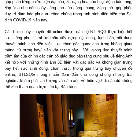
góp phần từng bước hiện đại hóa, đa dạng hóa các hoạt động bảo tàng,
đáp ứng nhu cầu ngày càng cao của công chúng, đồng thời góp phần
duy trì đảm bảo phục vụ công chúng trong tình hình diễn biến của Đại
dịch COVID-19 hiện nay.
Các trưng bày chuyên đề online được cán bộ BTLSQG thực hiện hết
sức công phu, tỉ mỉ từ khâu xây dựng nội dung, kịch bản, nội dung
thuyết minh cho đến việc lựa chọn góc quay cho từng không gian/
mảng, tủ trưng bày/ hiện vật trưng bày
.
.. Với giọng đọc thuyết minh
trầm ấm của chính các cán bộ giáo dục bảo tàng cùng phụ đề tiếng Anh
kết hợp với những hình ảnh 3D hiện vật đặc sắc và không gian trưng
bày hết sức sinh động, chân thực, thông qua trưng bày chuyên đề
online, BTLSQG mong muốn đem đến cho công chúng những trải
nghiệm/ khám phá, ấn tượng và cảm xúc về hiện vật/ di sản dù không
thể đến tham quan trực tiếp tại
B
ảo tàng.