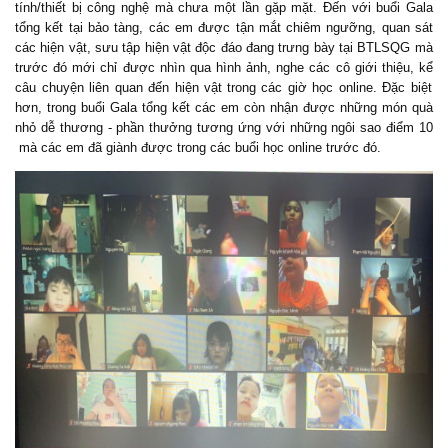
tính/
thiết bị công nghệ mà chưa một lần gặp mặt.
Đến với buổi
Gala
t
ổng kết
tại
b
ảo tàng,
các em
được
tận mắt chiêm ngưỡng
, quan sát
các hiện vật, sưu tập hiện vật độc đáo
đang trưng bày t
ại BTLSQG mà
trước đó mới chỉ được nhìn qua hình ảnh, nghe
các cô giới thiệu
,
kể
câu chuyện liên quan đến hiện vật
trong các giờ học online.
Đặc biệt
hơn, trong buổi Gala tổng kết các em còn nhận được những món quà
nhỏ dễ thương - phần thưởng tương ứng với những ngôi sao điểm 10
mà các em đã giành được trong các buổi học online trước đó.