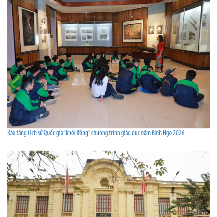
Bảo tàng Lịch sử Quốc gia “khởi động” chương trình giáo dục năm Bính Ngọ 2026