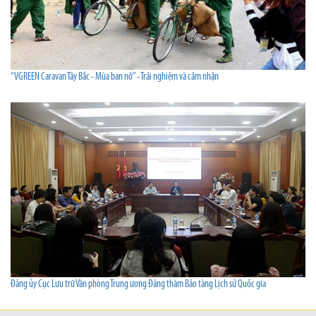
“VGREEN Caravan Tây Bắc - Mùa ban nở” - Trải nghiệm và cảm nhận
Đảng ủy Cục Lưu trữ Văn phòng Trung ương Đảng thăm Bảo tàng Lịch sử Quốc gia