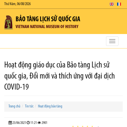
Thứ Năm, 06/08/2026
BẢO TÀNG LỊCH SỬ QUỐC GIA
VIETNAM NATIONAL MUSEUM OF HISTORY
Toggle
navigatio
Hoạt động giáo dục của Bảo tàng Lịch sử
quốc gia, Đổi mới và thích ứng với đại dịch
COVID-19
Trang chủ
Tin tức
Hoạt động bảo tàng
23/06/2021
11:21
2901