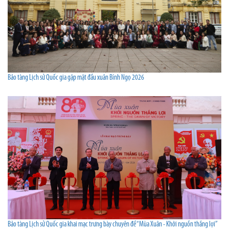
Bảo tàng Lịch sử Quốc gia gặp mặt đầu xuân Bính Ngọ 2026
Bảo tàng Lịch sử Quốc gia khai mạc trưng bày chuyên đề “Mùa Xuân - Khởi nguồn thắng lợi”