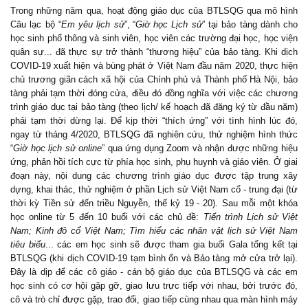
Trong những năm qua, hoạt động giáo dục của
BTLSQG
qua mô hình
Câu lạc bộ “
Em yêu lịch sử
”,
“
Giờ học Lịch sử
” tại bảo tàng dành cho
học sinh phổ thông và sinh viên, học viên các trường đại học, học viện
quân sự... đã thực sự trở thành “thương hiệu” của bảo tàng. Khi dịch
COVID-19 xuất hiện và bùng phát ở Việt Nam đầu năm 2020, thực hiện
chủ trương giãn cách xã hội của Chính phủ và Thành phố Hà Nội, bảo
tàng phải tạm thời đóng cửa, điều đó đồng nghĩa với việc các chương
trình giáo dục tại bảo tàng (theo lịch/ kế hoạch đã đăng ký từ đầu năm)
phải tạm thời dừng lại. Để kịp thời “thích ứng” với tình hình lúc đó,
ngay từ tháng 4/2020, BTL
S
QG đã nghiên cứu, thử nghiệm hình thức
“
Giờ học lịch sử online
” qua ứng dụng Zoom và nhận được những hiệu
ứng, phản hồi tích cực từ phía học sinh, phụ huynh và giáo viên. Ở giai
đoạn này, nội dung các chương trình giáo dục được tập trung xây
dựng, khai thác, thử nghiệm ở phần Lịch sử Việt Nam cổ - trung đại (từ
thời kỳ Tiền sử đến triều Nguyễn, thế kỷ 19
-
20).
Sau mỗi một khóa
học online
từ 5 đến 10 buổi
với các chủ đề:
Tiến trình Lịch sử Việt
Nam; Kinh đô cổ Việt Nam; Tìm hiểu các nhân vật lịch sử Việt Nam
tiêu biểu
... các em học sinh
sẽ được tham gia
buổi
Gala
t
ổng kết tại
BTLSQG
(
khi dịch COVID-19 tạm bình ổn và B
ảo tàng
mở cửa trở lại
)
.
Đây là dịp để
các cô giáo -
cán bộ giáo dục
của
BTLSQG
và các em
học sinh có cơ hội gặp gỡ, giao lưu trực tiếp với nhau, bởi trước đó,
cô và trò chỉ được
gặp, trao đổi, giao tiếp cùng
nhau qua
màn hình máy