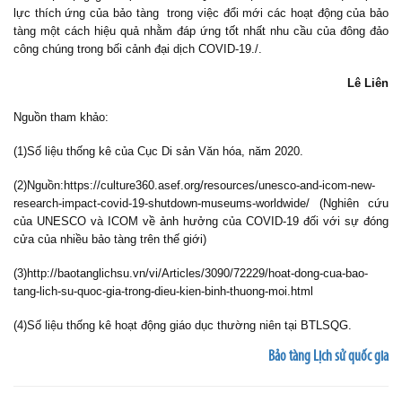
lực thích ứng của bảo tàng trong việc đổi mới các hoạt động của bảo
tàng một cách hiệu quả nhằm đáp ứng tốt nhất nhu cầu của đông đảo
công chúng trong bối cảnh đại dịch COVID
-
19./.
Lê Liên
Nguồn tham khảo:
(1)Số liệu thống kê của Cục Di sản Văn hóa, năm 2020.
(2)Nguồn:
https://culture360.asef.org/resources/unesco-and-icom-new-
research-impact-covid-19-shutdown-museums-worldwide/
(Nghiên cứu
của UNESCO và ICOM về ảnh hưởng của COVID-19 đối với sự đóng
cửa của nhiều bảo tàng trên thế giới)
(3)
http://baotanglichsu.vn/vi/Articles/3090/72229/hoat-dong-cua-bao-
tang-lich-su-quoc-gia-trong-dieu-kien-binh-thuong-moi.html
(4)Số liệu thống kê hoạt động giáo dục thường niên tại BTLSQG.
Bảo tàng Lịch sử quốc gia