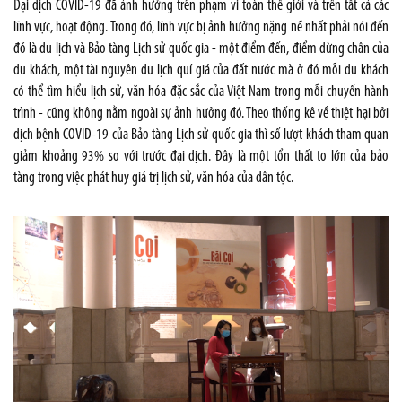
Đại dịch COVID-19 đã ảnh hưởng trên phạm vi toàn thế giới và trên tất cả các
lĩnh vực, hoạt động. Trong đó, lĩnh vực bị ảnh hưởng nặng nề nhất phải nói đến
đó là du lịch và Bảo tàng Lịch sử quốc gia - một điểm đến, điểm dừng chân của
du khách, một tài nguyên du lịch quí giá của đất nước mà ở đó mỗi du khách
có thể tìm hiểu lịch sử, văn hóa đặc sắc của Việt Nam trong mỗi chuyến hành
trình - cũng không nằm ngoài sự ảnh hưởng đó. Theo thống kê về thiệt hại bởi
dịch bệnh COVID-19 của Bảo tàng Lịch sử quốc gia thì số lượt khách tham quan
giảm khoảng 93% so với trước đại dịch. Đây là một tổn thất to lớn của bảo
tàng trong việc phát huy giá trị lịch sử, văn hóa của dân tộc.