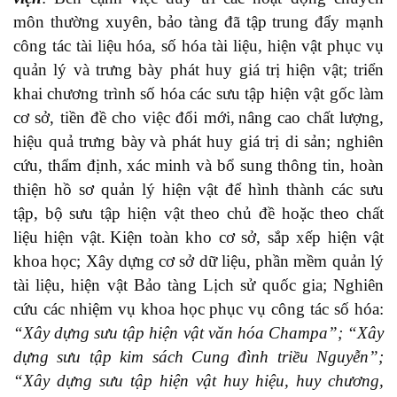
môn thường xuyên, bảo tàng đã tập trung
đ
ẩy mạnh
công tác
tài liệu hóa,
số hóa tài liệu, hiện vật phục vụ
quản lý và trưng bày phát huy giá trị hiện vật; triển
khai chương trình số hóa các sưu tập hiện vật gốc làm
cơ sở, tiền đề cho việc đổi mới,
nâng cao chất lượng,
hiệu quả trưng bày
và phát huy giá trị di sản; n
ghiên
cứu, thẩm định, xác minh và bổ sung thông tin, hoàn
thiện hồ sơ quản lý hiện vật để hình thành các sưu
tập, bộ sưu tập hiện vật theo chủ đề hoặc theo chất
liệu hiện vật.
Kiện toàn
kho cơ sở, sắp xếp hiện vật
khoa học
;
Xây dựng
cơ sở dữ liệu, phần mềm
quản lý
tài liệu,
hiện vật Bảo tàng Lịch sử quốc gia
; Nghiên
cứu các
nhiệm vụ khoa học phục vụ công tác số hóa:
“Xây dựng sưu tập hiện vật văn hóa Champa”; “Xây
dựng sưu tập kim sách Cung đình triều Nguyễn”;
“Xây dựng sưu tập hiện vật huy hiệu, huy chương,