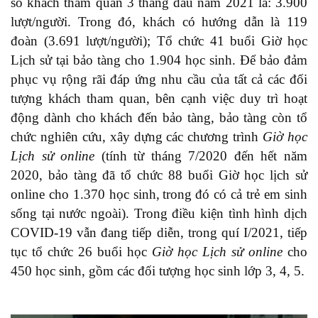
số khách tham quan 3 tháng đầu năm 2021 là: 3.900
lượt/người. Trong đó, khách có hướng dẫn là 119
đoàn (3.691 lượt/người); Tổ chức 41 buổi Giờ học
Lịch sử tại bảo tàng cho 1.904 học sinh.
Để bảo đảm
phục vụ rộng rãi đáp ứng nhu cầu của tất cả các đối
tượng khách tham quan, bên cạnh việc duy trì hoạt
động dành cho khách đến bảo tàng, bảo tàng còn tổ
chức nghiên cứu, xây dựng các chương trình
Giờ học
Lịch sử online
(tính từ tháng 7/2020 đến hết năm
2020, bảo tàng đã tổ chức
88 buổi
Giờ học lịch sử
online cho 1.370 học sinh,
trong đó có cả trẻ em sinh
sống tại nước ngoài
).
Trong điều kiện tình hình dịch
COVID-19 vẫn đang tiếp diễn, trong quí I/2021, tiếp
tục tổ chức 26 buổi học
Giờ học Lịch sử online
cho
450 học sinh, gồm các đối tượng học sinh lớp 3, 4, 5.