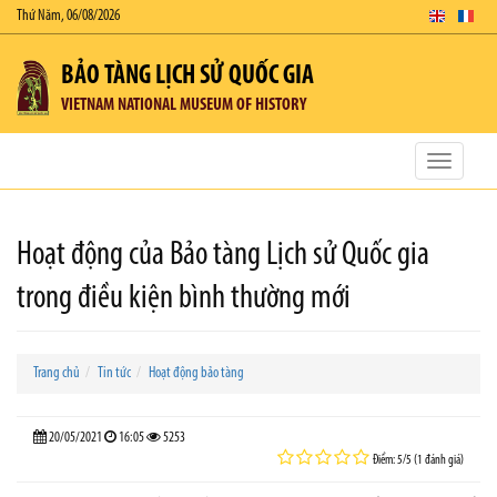
Thứ Năm, 06/08/2026
BẢO TÀNG LỊCH SỬ QUỐC GIA
VIETNAM NATIONAL MUSEUM OF HISTORY
Toggle
navigatio
Hoạt động của Bảo tàng Lịch sử Quốc gia
trong điều kiện bình thường mới
Trang chủ
Tin tức
Hoạt động bảo tàng
20/05/2021
16:05
5253
Điểm: 5/5 (1 đánh giá)