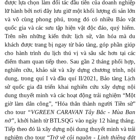
được lựa chọn làm đối tác đầu tiên của doanh nghiệp
lữ hành bởi nơi đây lưu giữ một khối lượng di sản lớn
và vô cùng phong phú, trong đó có nhiều Bảo vật
quốc gia và các sưu tập hiện vật độc đáo, quý hiếm.
Trên nền những kiến thức lịch sử, văn hóa mà du
khách được trang bị ngay từ bảo tàng, góp phần giúp
cho hành trình du lịch thú vị và sâu sắc hơn tại các
điểm tham quan tiếp theo. Sau gần 2 tháng phối hợp,
nghiên cứu, khảo sát và xây dựng chương trình, nội
dung, trong quí I và đầu quí II/2021, Bảo tàng Lịch
sử quốc gia đã triển khai n
ghiên cứu xây dựng nội
dung thuyết minh và các hoạt động trải nghiệm “Một
giờ làm dân công”, “Hóa thân thành người Tiền sử”
cho tour
“VGREEN CARAVAN Tây Bắc - Mùa Ban
nở”,
khởi hành từ BTLSQG vào ngày 12 hàng tháng.
Tiếp theo đó là xây dựng nội dung thuyết minh và trải
nghiệm cho tour “
Trở về cội nguồn - Linh thiêng đất