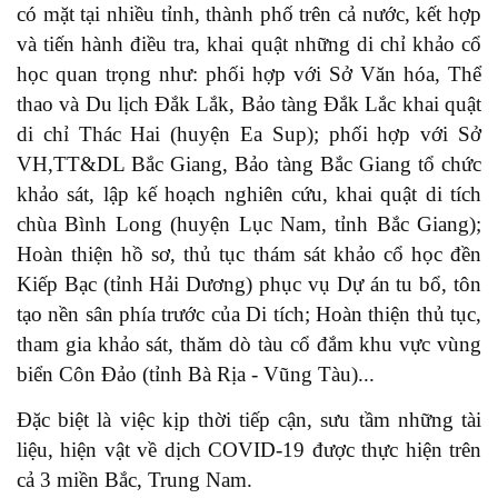
có mặt tại nhiều tỉnh, thành phố trên cả nước, kết hợp
và tiến hành điều tra, khai quật những di chỉ khảo cổ
học quan trọng như: phối hợp với Sở Văn hóa, Thể
thao và Du lịch Đắk Lắk, Bảo tàng Đắk Lắc khai quật
di chỉ Thác Hai (huyện Ea Sup); phối hợp với Sở
VH,TT&DL Bắc Giang, Bảo tàng Bắc Giang tổ chức
khảo sát, lập kế hoạch nghiên cứu, khai quật di tích
chùa Bình Long (huyện Lục Nam, tỉnh Bắc Giang);
Hoàn thiện hồ sơ, thủ tục thám sát khảo cổ học đền
Kiếp Bạc (tỉnh Hải Dương) phục vụ Dự án tu bổ, tôn
tạo nền sân phía trước của Di tích; Hoàn thiện thủ tục,
tham gia khảo sát, thăm dò tàu cổ đắm khu vực vùng
biển Côn Đảo (tỉnh Bà Rịa - Vũng Tàu)...
Đặc biệt là việc kịp thời tiếp cận, sưu tầm những tài
liệu, hiện vật về dịch COVID-19 được thực hiện trên
cả 3 miền Bắc, Trung Nam.