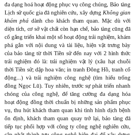
đa dạng hoá hoạt động phục vụ công chúng, Bảo tàng
Lịch sử quốc gia đã nghiên cứu, xây dựng
Không gian
khám phá
dành cho khách tham quan. Mặc dù với
diện tích, cơ sở vật chất còn hạn chế, bảo tàng cũng đã
cố gắng triển khai một số hoạt động trải nghiệm,
khám
phá gắn với nội dung
và tài liệu, hiện vật
trưng bày
của
bảo tàng từ thời Tiền sử đến nay
với
2 hình thức
trải nghiệm đó là: trải nghiệm vật lý
(xâu hạt chuỗi
thời Tiền sử; dập hoa văn; in tranh Đông Hồ, tranh cổ
động...) và trải nghiệm công nghệ (tìm hiểu trống
đồng Ngọc Lũ).
Tuy nhiên, trước sự phát triển nhanh
chóng của công nghệ, để tăng cường đa dạng hóa
hoạt động đồng thời chuẩn bị những sản phẩm phục
vụ, thu hút khách tham quan khi tình hình dịch bệnh
ổn định, khách tham quan quay trở lại, bảo tàng đã
tiếp tục
phối hợp với công ty công nghệ nghiên cứu,
cập nhật thành tựu công nghệ hiện đại để xây dựng