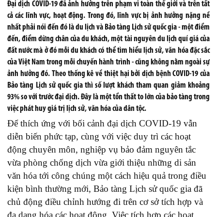
Đại dịch COVID-19 đã ảnh hưởng trên phạm vi toàn thế giới và trên tất
cả các lĩnh vực, hoạt động. Trong đó, lĩnh vực bị ảnh hưởng nặng nề
nhất phải nói đến đó là du lịch và Bảo tàng Lịch sử quốc gia - một điểm
đến, điểm dừng chân của du khách, một tài nguyên du lịch quí giá của
đất nước mà ở đó mỗi du khách có thể tìm hiểu lịch sử, văn hóa đặc sắc
của Việt Nam trong mỗi chuyến hành trình - cũng không nằm ngoài sự
ảnh hưởng đó. Theo thống kê về thiệt hại bởi dịch bệnh COVID-19 của
Bảo tàng Lịch sử quốc gia thì số lượt khách tham quan giảm khoảng
93% so với trước đại dịch. Đây là một tổn thất to lớn của bảo tàng trong
việc phát huy giá trị lịch sử, văn hóa của dân tộc.
Để thích ứng với bối cảnh đại dịch COVID-19 vẫn
diễn biến phức tạp, cùng với việc duy trì các hoạt
động chuyên môn, nghiệp vụ bảo đảm nguyên tắc
vừa phòng chống dịch vừa giới thiệu những di sản
văn hóa tới công chúng một cách hiệu quả trong điều
kiện bình thường mới, Bảo tàng Lịch sử quốc gia đã
chủ động điều chỉnh hướng đi trên cơ sở tích hợp và
đa dạng hóa các hoạt động. Việc tích hợp các hoạt