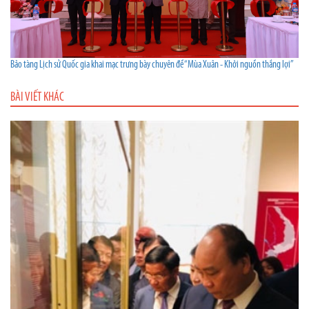
Bảo tàng Lịch sử Quốc gia khai mạc trưng bày chuyên đề “Mùa Xuân - Khởi nguồn thắng lợi”
BÀI VIẾT KHÁC