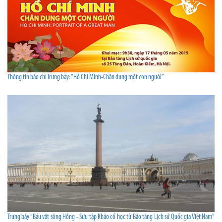
Thông tin báo chí Trưng bày: “Hồ Chí Minh-Chân dung một con người”
Trưng bày “Báu vật sông Hồng - Sưu tập Khảo cổ học từ Bảo tàng Lịch sử Quốc gia Việt Nam”