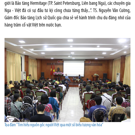
giới là Bảo tàng Hermitage (TP. Saint Petersburg, Liên bang Nga), các chuyên gia
Nga - Việt đã có sự đầu tư kỳ công chưa từng thấy...”. TS. Nguyễn Văn Cường,
Giám đốc Bảo tàng Lịch sử Quốc gia chia sẻ về hành trình chu du đáng nhớ của
hàng trăm cổ vật Việt trên nước bạn.
Tọa đàm "Tìm hiểu nguồn gốc người Việt qua một số biểu tượng văn hóa”