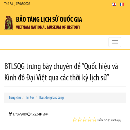
Thứ Sáu, 07/08/2026
BẢO TÀNG LỊCH SỬ QUỐC GIA
VIETNAM NATIONAL MUSEUM OF HISTORY
Toggle
navigatio
BTLSQG trưng bày chuyên đề “Quốc hiệu và
Kinh đô Đại Việt qua các thời kỳ lịch sử”
Trang chủ
Tin tức
Hoạt động bảo tàng
17/06/2019
15:22
5694
Điểm: 5/5 (1 đánh giá)