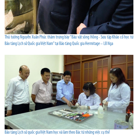
Thủ tướng Nguyễn Xuân Phúc thăm trưng bày “Báu vật sông Hồng - Sưu tập Khảo cổ học từ
Bảo tàng Lịch sử Quốc gia Việt Nam” tại Bảo tàng Quốc gia Hermitage – LB Nga
Bảo tàng Lịch sử quốc gia Việt Nam học và làm theo Bác từ những việc cụ thể