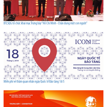
BTLSQG tổ chức khai mạc Trưng bày “Hồ Chí Minh - Chân dung một con người”
Miễn phí vé thăm quan nhân ngày Quốc tế Bảo tàng 18/5