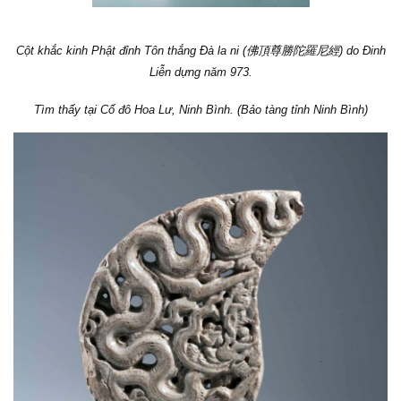
Cột khắc kinh Phật đỉnh Tôn thắng Đà la ni (
佛頂尊勝陀羅尼經
) d
o Đinh
Liễn dựng năm 973.
Tìm thấy tại Cố đô Hoa Lư, Ninh Bình. (Bảo tàng tỉnh Ninh Bình)