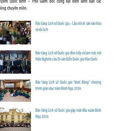
uyễn Quốc Bình – Phó Giám đốc cùng đại diện lãnh đạo các
òng chuyên môn.
Bảo tàng Lịch sử Quốc gia - Cầu nối di sản văn hóa
và du lịch
Bảo tàng Lịch sử Quốc gia đón tiếp và làm việc với
Viện Nghiên cứu Di sản Biển Quốc gia Hàn Quốc
Bảo tàng Lịch sử Quốc gia “khởi động” chương
trình giáo dục năm Bính Ngọ 2026
Bảo tàng Lịch sử Quốc gia gặp mặt đầu xuân Bính
Ngọ 2026