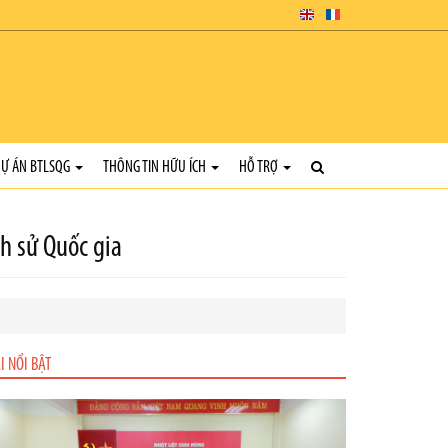
Ự ÁN BTLSQG
THÔNG TIN HỮU ÍCH
HỖ TRỢ
ch sử Quốc gia
I NỔI BẬT