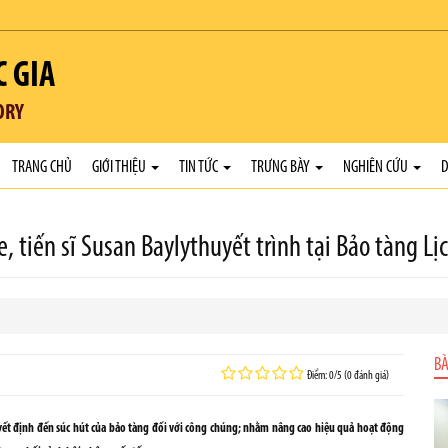
C GIA
ORY
TRANG CHỦ
GIỚI THIỆU
TIN TỨC
TRƯNG BÀY
NGHIÊN CỨU
D
 tiến sĩ Susan Baylythuyết trình tại Bảo tàng Lị
BÀ
Điểm: 0/5 (0 đánh giá)
uyết định đến súc hút của bảo tàng đối với công chúng; nhằm nâng cao hiệu quả hoạt động