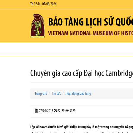
Thứ Sáu, 07/08/2026
BẢO TÀNG LỊCH SỬ QUỐ
VIETNAM NATIONAL MUSEUM OF HIST
Chuyên gia cao cấp Đại học Cambridge,
Trang chủ
Tin tức
Hoạt động bảo tàng
27/01/2018
22:29
3125
Lập kế hoạch chuẩn bị và giới thiệu trưng bày là một trong nhưng yếu tố q