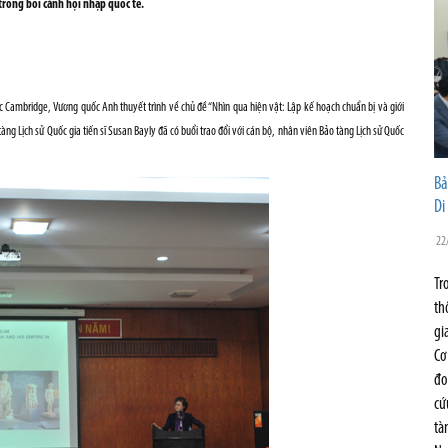
trong bối cảnh hội nhập quốc tế.
ọc Cambridge, Vương quốc Anh thuyết trình về chủ đề “Nhìn qua hiện vật: Lập kế hoạch chuẩn bị và giới
ng Lịch sử Quốc gia tiến sĩ Susan Bayly đã có buổi trao đổi với cán bộ, nhân viên Bảo tàng Lịch sử Quốc
Bả
Di
22
Tr
th
gi
Cơ
đo
cứ
tà