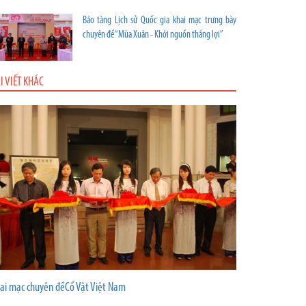
Bảo tàng Lịch sử Quốc gia khai mạc trưng bày
chuyên đề “Mùa Xuân - Khởi nguồn thắng lợi”
I VIẾT KHÁC
ai mạc chuyên đềCổ Vật Việt Nam