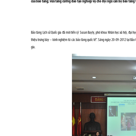
của bảo tàng; vừa tăng cường đào tạo nghiệp vụ cho đội ngũ cán bộ bảo tàng 
Bảo tàng Lịch sử Quốc gia đã mời tiến sỹ Susan Bayly, phó khoa Nhân học xã hội, đại h
thiệu trưng bày – kinh nghiệm từ các bảo tàng quốc tế”. Sáng ngày 20-09-2012 tại Bảo tà
gia.