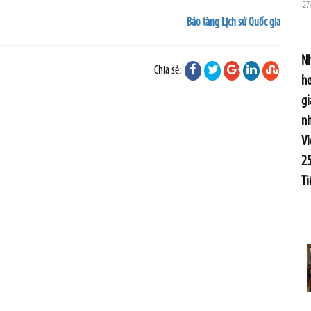
27
Bảo tàng Lịch sử Quốc gia
Nh
Chia sẻ:
ho
gi
nh
V
25
Ti