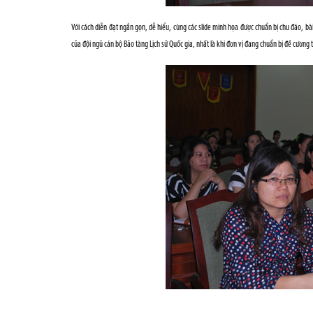
Với cách diễn đạt ngắn gọn, dễ hiểu, cùng các slide minh họa được chuẩn bị chu đáo, bài 
của đội ngũ cán bộ Bảo tàng Lịch sử Quốc gia, nhất là khi đơn vị đang chuẩn bị đề cương 