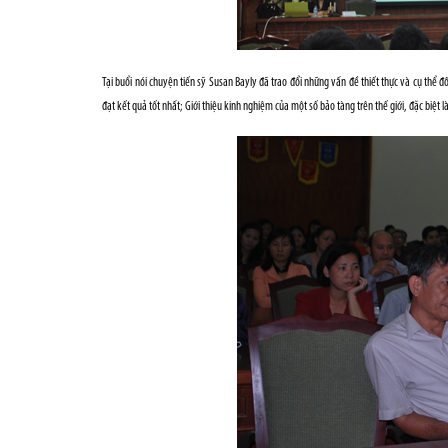
Tại buổi nói chuyện tiến sỹ Susan Bayly đã trao đổi những vấn đề thiết thực và cụ thể 
đạt kết quả tốt nhất; Giới thiệu kinh nghiệm của một số bảo tàng trên thế giới, đặc b