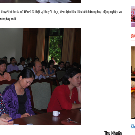
thuyết trình của nữ tiến sĩ đã thật sự thuyết phục, đem lại nhiều điều bổ ích trong hoạt động nghiệp vụ
trưng bày mới.
BÀ
Kh
Thu Nhuần