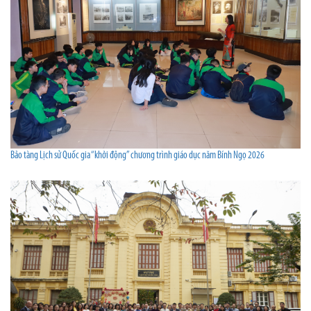
Bảo tàng Lịch sử Quốc gia “khởi động” chương trình giáo dục năm Bính Ngọ 2026