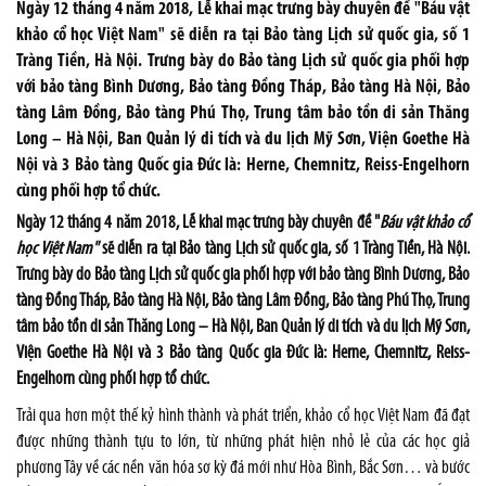
Ngày 12 tháng 4 năm 2018, Lễ khai mạc trưng bày chuyên đề "Báu vật
khảo cổ học Việt Nam" sẽ diễn ra tại Bảo tàng Lịch sử quốc gia, số 1
Tràng Tiền, Hà Nội. Trưng bày do Bảo tàng Lịch sử quốc gia phối hợp
với bảo tàng Bình Dương, Bảo tàng Đồng Tháp, Bảo tàng Hà Nội, Bảo
tàng Lâm Đồng, Bảo tàng Phú Thọ, Trung tâm bảo tồn di sản Thăng
Long – Hà Nội, Ban Quản lý di tích và du lịch Mỹ Sơn, Viện Goethe Hà
Nội và 3 Bảo tàng Quốc gia Đức là: Herne, Chemnitz, Reiss-Engelhorn
cùng phối hợp tổ chức.
Ngày 12 tháng 4 năm 2018, Lễ khai mạc trưng bày chuyên đề "
Báu vật khảo cổ
học Việt Nam
"
sẽ diễn ra tại Bảo tàng Lịch sử quốc gia, số 1 Tràng Tiền, Hà Nội.
Trưng bày do Bảo tàng Lịch sử quốc gia phối hợp với bảo tàng Bình Dương, Bảo
tàng Đồng Tháp, Bảo tàng Hà Nội, Bảo tàng Lâm Đồng, Bảo tàng Phú Thọ, Trung
tâm bảo tồn di sản Thăng Long – Hà Nội, Ban Quản lý di tích và du lịch Mỹ Sơn,
Viện Goethe Hà Nội và 3 Bảo tàng Quốc gia Đức là: Herne, Chemnitz, Reiss-
Engelhorn cùng phối hợp tổ chức.
Trải qua hơn một thế kỷ hình thành và phát triển, khảo cổ học Việt Nam đã đạt
được những thành tựu to lớn, từ những phát hiện nhỏ lẻ của các học giả
phương Tây về các nền văn hóa sơ kỳ đá mới như Hòa Bình, Bắc Sơn… và bước