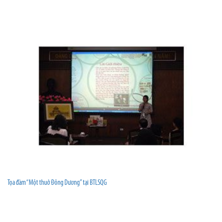
Tọa đàm “Một thuở Đông Dương” tại BTLSQG