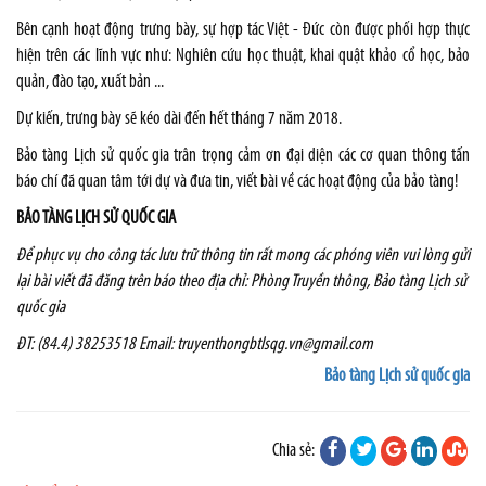
Bên cạnh hoạt động trưng bày, sự hợp tác Việt - Đức còn được phối hợp thực
hiện trên các lĩnh vực như: Nghiên cứu học thuật, khai quật khảo cổ học, bảo
quản, đào tạo, xuất bản ...
Dự kiến, trưng bày sẽ kéo dài đến hết tháng 7 năm 2018.
Bảo tàng Lịch sử quốc gia trân trọng cảm ơn đại diện các cơ quan thông tấn
báo chí đã quan tâm tới dự và đưa tin, viết bài về các hoạt động của bảo tàng!
BẢO TÀNG LỊCH SỬ QUỐC GIA
Để phục vụ cho công tác lưu trữ thông tin rất mong các phóng viên vui lòng gửi
lại bài viết đã đăng trên báo theo địa chỉ:
Phòng Truyền thông, Bảo tàng Lịch sử
quốc gia
ĐT: (84.4) 38253518 Email:
truyenthongbtlsqg.vn@gmail.com
Bảo tàng Lịch sử quốc gia
Chia sẻ: