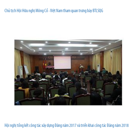
Chủ tịch Hội Hữu nghị Mông Cổ - Việt Nam tham quan trưng bày BTLSQG
Hội nghị tổng kết công tác xây dựng Đảng năm 2017 và triển khai công tác Đảng năm 2018