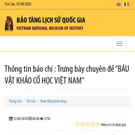
Thứ Sáu, 07/08/2026
BẢO TÀNG LỊCH SỬ QUỐC GIA
VIETNAM NATIONAL MUSEUM OF HISTORY
Toggle
navigatio
Thông tin báo chí : Trưng bày chuyên đề “BÁU
VẬT KHẢO CỔ HỌC VIỆT NAM”
Trang chủ
Tin tức
Hoạt động bảo tàng
12/04/2018
00:00
2156
Điểm: 0/5 (0 đánh giá)