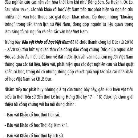
đầu nghiên cứu các nền văn hóa thời kim khí như Đông Sơn, Sa Huỳnh, Óc Eo.
Sau năm 1954, các nhà khảo cổ học Việt Nam tiếp tục phát hiện và nghiên cứu
nhiều nền văn hóa thuộc các giai đoạn khác nhau, lấp được những “khoảng
trống” trong tiến trình lịch sử Việt Nam, đóng góp nguồn tư liệu quan trọng
làm sáng tỏ cội nguồn và bản sắc văn hóa Việt Nam.
Trưng bày
Báu vật khảo cổ học Việt Nam
đã tổ chức thành công tại Đức (từ 2016
- 2/2018), thu hút sự quan tâm của đông đảo công chúng Đức, giúp người dân
Đức và châu Âu hiểu biết hơn về đất nước, lịch sử, văn hóa, con người Việt Nam
thông qua các tài liệu, hiện vật, phát hiện qua các đợt nghiên cứu và khai quật
khảo cổ học, trong đó có những đóng góp và kết quả hợp tác của các nhà khảo
cổ học Việt Nam và CHLB Đức.
Nhằm tiếp tục phát huy những giá trị của trưng bày này, gần 300 hiện vật tiêu
biểu từ thời Tiền sử đến thời Lê Trung Hưng (thế kỷ 17 – 18) được lựa chọn giới
thiệu tới công chúng với ba nội dung chính:
- Báu vật Khảo cổ học thời Tiền sử.
- Báu vật Khảo cổ học Thời đại Kim khí.
- Báu vật Khảo cổ học thời kỳ lịch sử.