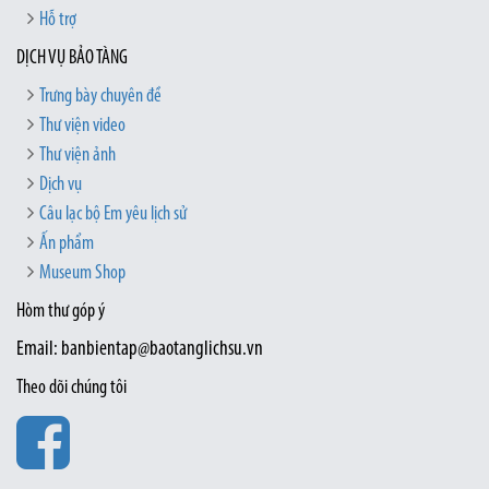
Hỗ trợ
DỊCH VỤ BẢO TÀNG
Trưng bày chuyên đề
Thư viện video
Thư viện ảnh
Dịch vụ
Câu lạc bộ Em yêu lịch sử
Ấn phẩm
Museum Shop
Hòm thư góp ý
Email: banbientap@baotanglichsu.vn
Theo dõi chúng tôi