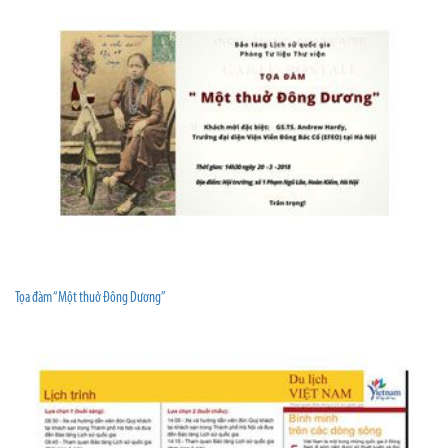
Tọa đàm “Một thuở Đông Dương”