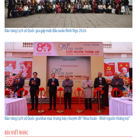
Bảo tàng Lịch sử Quốc gia gặp mặt đầu xuân Bính Ngọ 2026
Bảo tàng Lịch sử Quốc gia khai mạc trưng bày chuyên đề “Mùa Xuân - Khởi nguồn thắng lợi”
BÀI VIẾT KHÁC