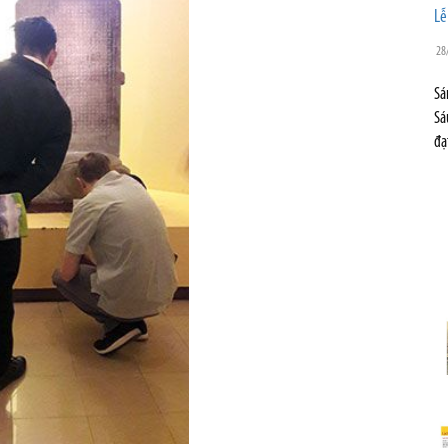
Lễ
28
Sa
Sá
đạ