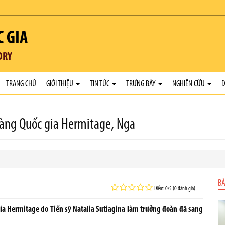
C GIA
ORY
TRANG CHỦ
GIỚI THIỆU
TIN TỨC
TRƯNG BÀY
NGHIÊN CỨU
D
tàng Quốc gia Hermitage, Nga
BÀ
Điểm: 0/5 (0 đánh giá)
gia Hermitage do Tiến sỹ Natalia Sutiagina làm trưởng đoàn đã sang