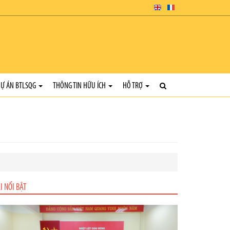
Ự ÁN BTLSQG
THÔNG TIN HỮU ÍCH
HỖ TRỢ
I NỔI BẬT