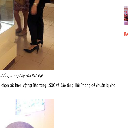
BÀ
 thống trưng bày của BTLSQG.
a chọn các hiện vật tại Bảo tàng LSQG và Bảo tàng Hải Phòng để chuẩn bị cho