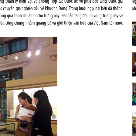
ng Quản lý hiện vật và phòng Hợp tác Quốc tế; về phía Bảo tàng Quốc gia
Ng
các chuyên gia nghiên cứu về Phương Đông. Trong buổi họp, hai bên đã thống
ph
ong quá trình chuẩn bị cho trưng bày. Hai bảo tàng đều hi vọng trưng bày sẽ
ủa công chúng nhằm quảng bá và giới thiệu văn hóa của Việt Nam tới nước