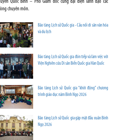
uyễn Quốc Bình – Phó Giám đốc cùng đại diện lãnh đạo các
òng chuyên môn.
Bảo tàng Lịch sử Quốc gia - Cầu nối di sản văn hóa
và du lịch
Bảo tàng Lịch sử Quốc gia đón tiếp và làm việc với
Viện Nghiên cứu Di sản Biển Quốc gia Hàn Quốc
Bảo tàng Lịch sử Quốc gia “khởi động” chương
trình giáo dục năm Bính Ngọ 2026
Bảo tàng Lịch sử Quốc gia gặp mặt đầu xuân Bính
Ngọ 2026