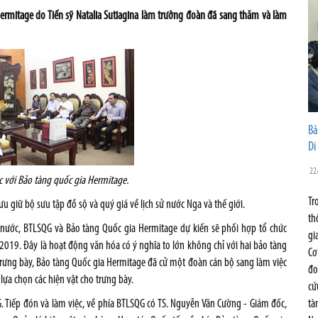
ermitage do Tiến sỹ Natalia Sutiagina làm trưởng đoàn đã sang thăm và làm
Bả
Di
22
c với Bảo tàng quốc gia Hermitage.
Tr
giữ bộ sưu tập đồ sộ và quý giá về lịch sử nước Nga và thế giới.
th
nước, BTLSQG và Bảo tàng Quốc gia Hermitage dự kiến sẽ phối hợp tổ chức
gi
2019. Đây là hoạt động văn hóa có ý nghĩa to lớn không chỉ với hai bảo tàng
Cơ
 trưng bày, Bảo tàng Quốc gia Hermitage đã cử một đoàn cán bộ sang làm việc
đo
lựa chọn các hiện vật cho trưng bày.
cứ
 Tiếp đón và làm việc, về phía BTLSQG có TS. Nguyễn Văn Cường - Giám đốc,
tà