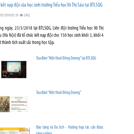
 kết nạp đội của học sinh trường Tiểu học Võ Thị Sáu tại BTLSQG
/03/2018 05:10
2492
́ng ngày, 23/3/2018 tại BTLSQG, Liên đội trường Tiểu học Võ Thị
u (Hà Nội) đã tổ chức kết nạp đội cho 150 học sinh khối 3, khối 4
t thành tích xuất sắc trong học tập.
Tọa đàm “Một thuở Đông Dương” tại BTLSQG
Tọa đàm “Một thuở Đông Dương”
Bảo tàng và Du lịch - Hướng hợp tác cần được
tăng cường