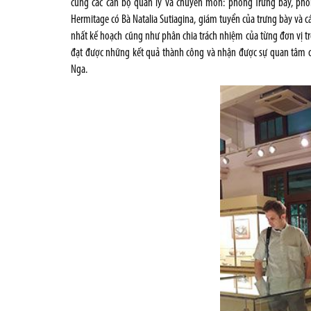
cùng các cán bộ quản lý và chuyên môn: phòng Trưng bày, phò
Hermitage có Bà Natalia Sutiagina, giám tuyển của trưng bày và 
nhất kế hoạch cũng như phân chia trách nhiệm của từng đơn vị tr
đạt được những kết quả thành công và nhận được sự quan tâm c
Nga.