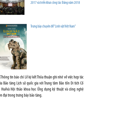
2017 và triển khai công tác Đảng năm 2018
Trưng bày chuyên đề"Linh vật Việt Nam"
Thông
tin
báo
chí
Lễ
ký
kết