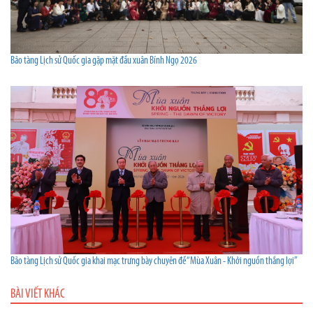
Bảo tàng Lịch sử Quốc gia gặp mặt đầu xuân Bính Ngọ 2026
Bảo tàng Lịch sử Quốc gia khai mạc trưng bày chuyên đề “Mùa Xuân - Khởi nguồn thắng lợi”
BÀI VIẾT KHÁC