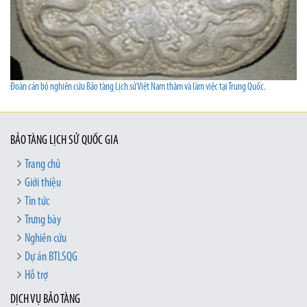
Đoàn cán bộ nghiên cứu Bảo tàng Lịch sử Việt Nam thăm và làm việc tại Trung Quốc.
BẢO TÀNG LỊCH SỬ QUỐC GIA
Trang chủ
Giới thiệu
Tin tức
Trưng bày
Nghiên cứu
Dự án BTLSQG
Hỗ trợ
DỊCH VỤ BẢO TÀNG