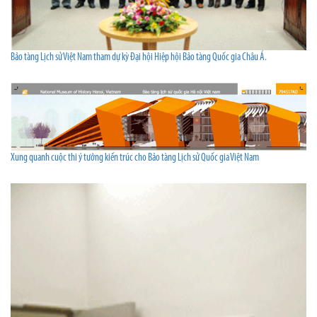
Bảo tàng Lịch sử Việt Nam tham dự kỳ Đại hội Hiệp hội Bảo tàng Quốc gia Châu Á.
Xung quanh cuộc thi ý tưởng kiến trúc cho Bảo tàng Lịch sử Quốc gia Việt Nam