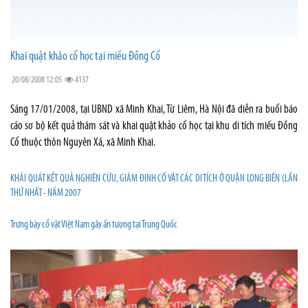
Khai quật khảo cổ học tại miếu Đồng Cổ
20/08/2008 12:05
4137
Sáng 17/01/2008, tại UBND xã Minh Khai, Từ Liêm, Hà Nội đã diễn ra buổi báo
cáo sơ bộ kết quả thám sát và khai quật khảo cổ học tại khu di tích miếu Đồng
Cổ thuộc thôn Nguyên Xá, xã Minh Khai.
KHÁI QUÁT KẾT QUẢ NGHIÊN CỨU, GIÁM ĐỊNH CỔ VẬT CÁC DI TÍCH Ở QUẬN LONG BIÊN (LẦN
THỨ NHẤT - NĂM 2007
Trưng bày cổ vật Việt Nam gây ấn tượng tại Trung Quốc