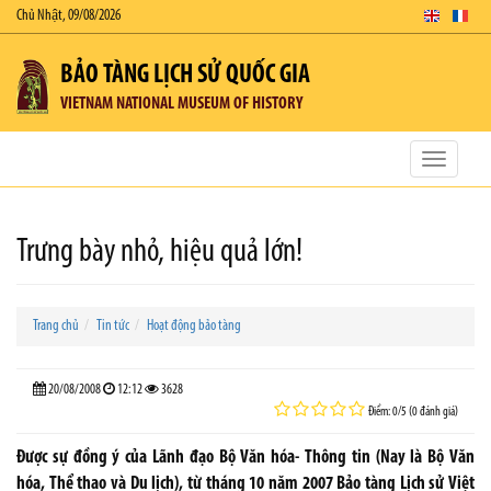
Chủ Nhật, 09/08/2026
BẢO TÀNG LỊCH SỬ QUỐC GIA
VIETNAM NATIONAL MUSEUM OF HISTORY
Toggle
navigatio
Trưng bày nhỏ, hiệu quả lớn!
Trang chủ
Tin tức
Hoạt động bảo tàng
20/08/2008
12:12
3628
Điểm: 0/5 (0 đánh giá)
Được sự đồng ý của Lãnh đạo Bộ Văn hóa- Thông tin (Nay là Bộ Văn
hóa, Thể thao và Du lịch), từ tháng 10 năm 2007 Bảo tàng Lịch sử Việt