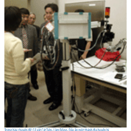
Trưng bày chuyên đề: Cổ vật Cát Tiên- Lâm Đồng- Dấu ấn một thánh địa huyền bí