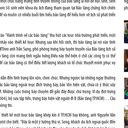
 một chức năng mang tính truyền thống của bảo tàng là nơi để học sinh, sinh
Ng
hơn 50 sinh viên khoa du lịch đang tham quan tại Bảo tàng chứng tích chiến
ph
đề và muốn có nhiều buổi tìm hiểu bảo tàng để hiểu hơn về lịch sử phát triển
o "Hành trình về các bảo tàng" thu hút các tour nhà trường phát triển; một
ảy vào thiết kế tour. Nhưng sau khi hồi sinh, thì bảo tàng lại rơi vào tình
!
Theo anh Trần Sung, phó phòng trưng bày tuyên truyền của Bảo tàng lịch sử
ảo tàng còn mang tính ngẫu hứng.Điều này thể hiện ở chỗ các công ty có thể
để các bảo tàng có thể điều tiết lượng khách và tổ chức thuyết minh phục vụ
dễ dẫn đến tình trạng lộn xộn, chen chúc. Nhưng ngược lại những ngày thường
ác bảo tàng ngoài mục đích trưng bày, bảo tồn hiện vật, chưa có ý thức xây
. Những cuộc trưng bày chuyên đề gần đây được chú trọng. Ví dụ đợt trưng
2004), bộ sưu tập tiền, trưng bày hiện vật người đi B (Bảo tàng TP.HCM)… Câu
hông tin.
 thể thiết kế một tour bảo tàng khép kín ở TP.HCM hay không, anh Nguyễn Văn
ist cho biết: "Đây là một ý tưởng thú vị. Song, khách du lịch ngoại quốc đến