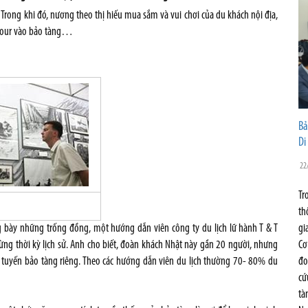
n. Trong khi đó, nương theo thị hiếu mua sắm và vui chơi của du khách nội địa,
ở tour vào bảo tàng…
Bả
Di
22
Tr
th
ng bày những trống đồng, một hướng dẫn viên công ty du lịch lữ hành T & T
gi
ng thời kỳ lịch sử. Anh cho biết, đoàn khách Nhật này gần 20 người, nhưng
Cơ
c tuyến bảo tàng riêng. Theo các hướng dẫn viên du lịch thường 70- 80% du
đo
cứ
tà