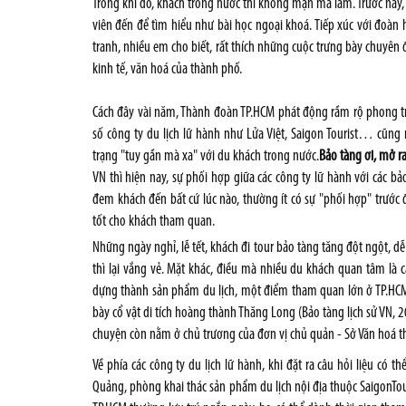
Trong khi đó, khách trong nước thì không mặn mà lắm. Trước nay,
viên đến để tìm hiểu như bài học ngoại khoá. Tiếp xúc với đoàn 
tranh, nhiều em cho biết, rất thích những cuộc trưng bày chuyên 
kinh tế, văn hoá của thành phố.
Cách đây vài năm, Thành đoàn TP.HCM phát động rầm rộ phong trà
số công ty du lịch lữ hành như Lửa Việt, Saigon Tourist… cũng nh
trạng "tuy gần mà xa" với du khách trong nước.
Bảo tàng ơi, mở ra
VN thì hiện nay, sự phối hợp giữa các công ty lữ hành với các b
đem khách đến bất cứ lúc nào, thường ít có sự "phối hợp" trước 
tốt cho khách tham quan.
Những ngày nghỉ, lễ tết, khách đi tour bảo tàng tăng đột ngột, 
thì lại vắng vẻ. Mặt khác, điều mà nhiều du khách quan tâm là c
dựng thành sản phẩm du lịch, một điểm tham quan lớn ở TP.HCM
bày cổ vật di tích hoàng thành Thăng Long (Bảo tàng lịch sử VN, 
chuyện còn nằm ở chủ trương của đơn vị chủ quản - Sở Văn hoá t
Về phía các công ty du lịch lữ hành, khi đặt ra câu hỏi liệu có
Quảng, phòng khai thác sản phẩm du lịch nội địa thuộc SaigonTour