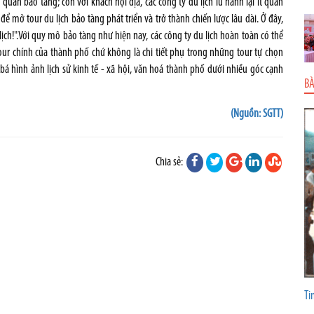
uan bảo tàng; còn với khách nội địa, các công ty du lịch lữ hành lại ít quan
để mở tour du lịch bảo tàng phát triển và trở thành chiến lược lâu dài. Ở đây,
ịch!".Với quy mô bảo tàng như hiện nay, các công ty du lịch hoàn toàn có thể
r chính của thành phố chứ không là chi tiết phụ trong những tour tự chọn
 bá hình ảnh lịch sử kinh tế - xã hội, văn hoá thành phố dưới nhiều góc cạnh
BÀ
(Nguồn: SGTT)
Chia sẻ:
Ti