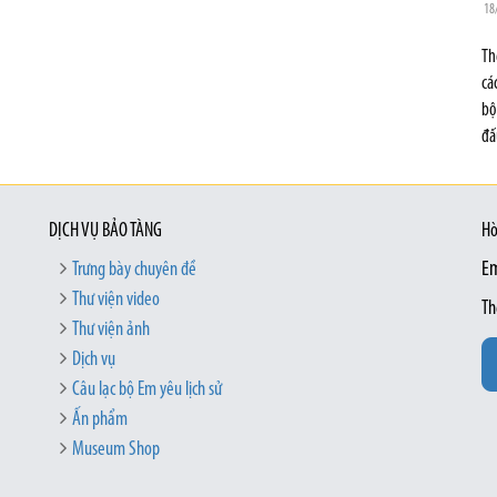
18
Th
cá
bộ
đấ
DỊCH VỤ BẢO TÀNG
Hò
Trưng bày chuyên đề
Em
Thư viện video
Th
Thư viện ảnh
Dịch vụ
Câu lạc bộ Em yêu lịch sử
Ấn phẩm
Museum Shop