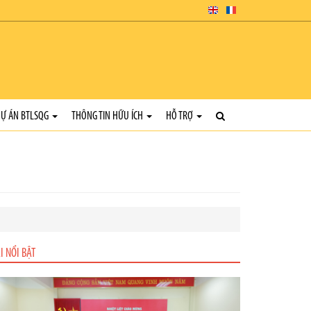
Ự ÁN BTLSQG
THÔNG TIN HỮU ÍCH
HỖ TRỢ
I NỔI BẬT