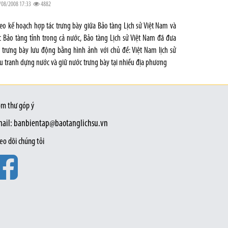
/08/2008 17:33
4882
eo kế hoạch hợp tác trưng bày giữa Bảo tàng Lịch sử Việt Nam và
c Bảo tàng tỉnh trong cả nước, Bảo tàng Lịch sử Việt Nam đã đưa
 trưng bày lưu động bằng hình ảnh với chủ đề: Việt Nam lịch sử
u tranh dựng nước và giữ nước trưng bày tại nhiều địa phương
m thư góp ý
ail: banbientap@baotanglichsu.vn
eo dõi chúng tôi