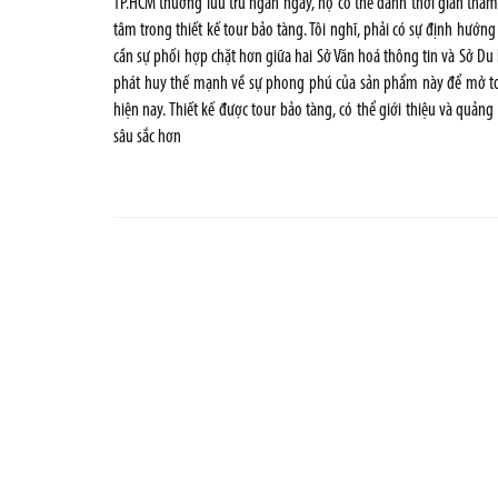
TP.HCM thường lưu trú ngắn ngày, họ có thể dành thời gian tham q
tâm trong thiết kế tour bảo tàng. Tôi nghĩ, phải có sự định hướng 
cần sự phối hợp chặt hơn giữa hai Sở Văn hoá thông tin và Sở Du l
phát huy thế mạnh về sự phong phú của sản phẩm này để mở tou
hiện nay. Thiết kế được tour bảo tàng, có thể giới thiệu và quảng
sâu sắc hơn