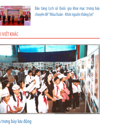
Bảo tàng Lịch sử Quốc gia khai mạc trưng bày
chuyên đề “Mùa Xuân - Khởi nguồn thắng lợi”
I VIẾT KHÁC
n trưng bày lưu động