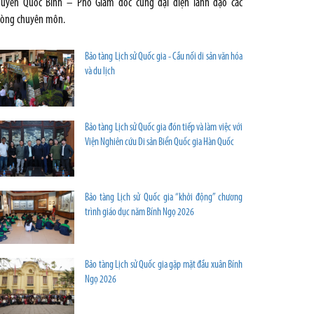
uyễn Quốc Bình – Phó Giám đốc cùng đại diện lãnh đạo các
òng chuyên môn.
Bảo tàng Lịch sử Quốc gia - Cầu nối di sản văn hóa
và du lịch
Bảo tàng Lịch sử Quốc gia đón tiếp và làm việc với
Viện Nghiên cứu Di sản Biển Quốc gia Hàn Quốc
Bảo tàng Lịch sử Quốc gia “khởi động” chương
trình giáo dục năm Bính Ngọ 2026
Bảo tàng Lịch sử Quốc gia gặp mặt đầu xuân Bính
Ngọ 2026