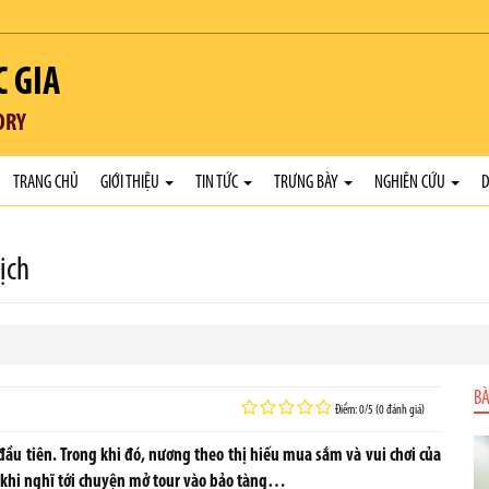
C GIA
ORY
TRANG CHỦ
GIỚI THIỆU
TIN TỨC
TRƯNG BÀY
NGHIÊN CỨU
D
ịch
BÀ
Điểm: 0/5 (0 đánh giá)
 đầu tiên. Trong khi đó, nương theo thị hiếu mua sắm và vui chơi của
ặt khi nghĩ tới chuyện mở tour vào bảo tàng…