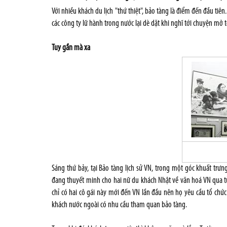
Với nhiều khách du lịch "thứ thiệt", bảo tàng là điểm đến đầu tiê
các công ty lữ hành trong nước lại dè dặt khi nghĩ tới chuyện m
Tuy gần mà xa
Sáng thứ bảy, tại Bảo tàng lịch sử VN, trong một góc khuất trư
đang thuyết minh cho hai nữ du khách Nhật về văn hoá VN qua từ
chỉ có hai cô gái này mới đến VN lần đầu nên họ yêu cầu tổ chứ
khách nước ngoài có nhu cầu tham quan bảo tàng.