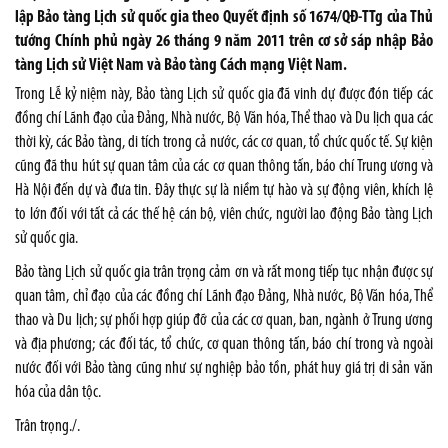
lập Bảo tàng Lịch sử quốc gia theo Quyết định số 1674/QĐ-TTg của Thủ
tướng Chính phủ ngày 26 tháng 9 năm 2011 trên cơ sở sáp nhập Bảo
tàng Lịch sử Việt Nam và Bảo tàng Cách mạng Việt Nam.
Trong Lễ kỷ niệm này, Bảo tàng Lịch sử quốc gia đã vinh dự được đón tiếp các
đồng chí Lãnh đạo của Đảng, Nhà nước, Bộ Văn hóa, Thể thao và Du lịch qua các
thời kỳ, các Bảo tàng, di tích trong cả nước, các cơ quan, tổ chức quốc tế. Sự kiện
cũng đã thu hút sự quan tâm của các cơ quan thông tấn, báo chí Trung ương và
Hà Nội đến dự và đưa tin. Đây thực sự là niềm tự hào và sự động viên, khích lệ
to lớn đối với tất cả các thế hệ cán bộ, viên chức, người lao động Bảo tàng Lịch
sử quốc gia.
Bảo tàng Lịch sử quốc gia trân trọng cảm ơn và rất mong tiếp tục nhận được sự
quan tâm, chỉ đạo của các đồng chí Lãnh đạo Đảng, Nhà nước, Bộ Văn hóa, Thể
thao và Du lịch; sự phối hợp giúp đỡ của các cơ quan, ban, ngành ở Trung ương
và địa phương; các đối tác, tổ chức, cơ quan thông tấn, báo chí trong và ngoài
nước đối với Bảo tàng cũng như sự nghiệp bảo tồn, phát huy giá trị di sản văn
hóa của dân tộc.
Trân trọng./.