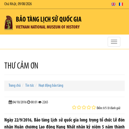
Chủ Nhật, 09/08/2026
BẢO TÀNG LỊCH SỬ QUỐC GIA
VIETNAM NATIONAL MUSEUM OF HISTORY
Toggle
navigatio
THƯ CẢM ƠN
Trang chủ
Tin tức
Hoạt động bảo tàng
04/10/2016
00:01
2265
Điểm: 0/5 (0 đánh giá)
Ngày 22/9/2016, Bảo tàng Lịch sử quốc gia long trọng tổ chức Lễ đón
nhận Huân chương Lao động Hạng Nhất nhân kỷ niệm 5 năm thành