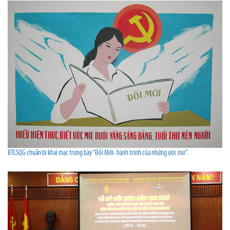
BTLSQG chuẩn bị khai mạc trưng bày “Đổi Mới- hành trình của những ước mơ”.