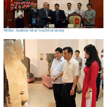
Việt Nam – Kazakhstan “bắt tay” trong lĩnh vực bảo tàng