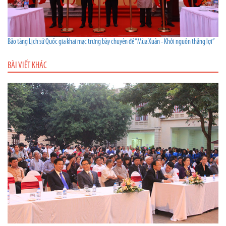
Bảo tàng Lịch sử Quốc gia khai mạc trưng bày chuyên đề “Mùa Xuân - Khởi nguồn thắng lợi”
BÀI VIẾT KHÁC