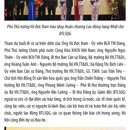
Phó Thủ tướng Vũ Đức Đam trao tặng Huân chương Lao động hạng Nhất cho
BTLSQG.
Tham dự buổi lễ có sự hiện diện của: Ông Vũ Đức Đam - Ủy viên BCH TW Đảng,
Phó Thủ tướng Chính phủ nước Cộng Hòa XHCN Việt Nam; ông Nguyễn Ngọc
Thiện - Ủy viên BCH TW Đảng, Bí thư Ban Cán sự Đảng, Bộ trưởng Bộ VH,TT&DL;
ông Hoàng Tuấn Anh - Nguyên Bộ trưởng Bộ VH,TT&DL; bà Đặng Thị Bích Liên -
Ủy viên Ban Cán sự Đảng, Thứ trưởng Bộ VH,TT&DL; GS. TSKH. Lưu Trần Tiêu –
Chủ tịch Hội đồng Di sản Văn hóa quốc gia; ông Trần Chiến Thắng – Nguyên Thứ
trưởng Bộ VH,TT&DL; ông Phùng Minh Cường – Phó Bí thư thường trực Đảng
ủy Bộ VH,TT&DL; ông Nguyễn Văn Cường – Bí thư Đảng ủy, Giám đốc BTLSQG;
ngoài ra còn có đại diện các bảo tàng, di tích trong cả nước, các tổ chức quốc tế,
cộng tác viên, các vị nguyên là lãnh đạo, cán bộ hưu trí và toàn thể cán bộ, viên
chức, người lao động BTLSQG, các cơ quan thông tấn báo chí trung ương, Hà
Nội cũng đến dự và đưa tin.