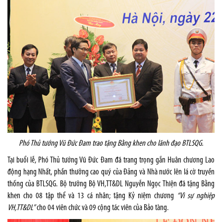
Phó Thủ tướng Vũ Đức Đam trao tặng Bằng khen cho lãnh đạo BTLSQG.
Tại buổi lễ, Phó Thủ tướng Vũ Đức Đam đã trang trọng gắn Huân chương Lao
động hạng Nhất, phần thưởng cao quý của Đảng và Nhà nước lên lá cờ truyền
thống của BTLSQG. Bộ trưởng Bộ VH,TT&DL Nguyễn Ngọc Thiện đã tặng Bằng
khen cho 08 tập thể và 13 cá nhân; tặng Kỷ niệm chương
“Vì sự nghiệp
VH,TT&DL”
cho 04 viên chức và 09 cộng tác viên của Bảo tàng.