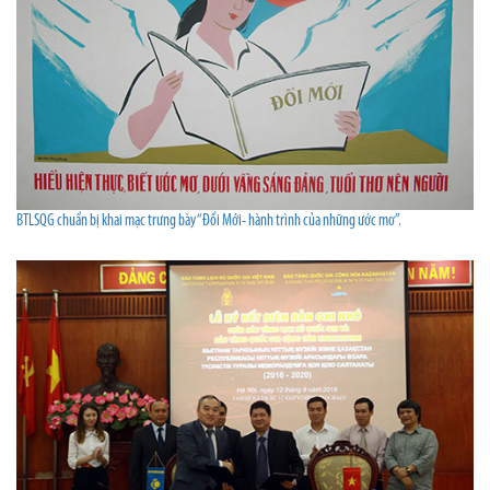
BTLSQG chuẩn bị khai mạc trưng bày “Đổi Mới- hành trình của những ước mơ”.