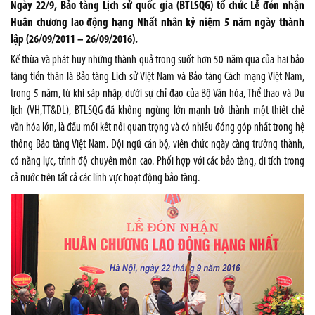
Ngày 22/9, Bảo tàng Lịch sử quốc gia (BTLSQG) tổ chức Lễ đón nhận
Huân chương lao động hạng Nhất nhân kỷ niệm 5 năm ngày thành
lập (26/09/2011 – 26/09/2016).
Kế thừa và phát huy những thành quả trong suốt hơn 50 năm qua của hai bảo
tàng tiền thân là Bảo tàng Lịch sử Việt Nam và Bảo tàng Cách mạng Việt Nam,
trong 5 năm, từ khi sáp nhập, dưới sự chỉ đạo của Bộ Văn hóa, Thể thao và Du
lịch (VH,TT&DL), BTLSQG đã không ngừng lớn mạnh trở thành một thiết chế
văn hóa lớn, là đầu mối kết nối quan trọng và có nhiều đóng góp nhất trong hệ
thống Bảo tàng Việt Nam. Đội ngũ cán bộ, viên chức ngày càng trưởng thành,
có năng lực, trình độ chuyên môn cao. Phối hợp với các bảo tàng, di tích trong
cả nước trên tất cả các lĩnh vực hoạt động bảo tàng.