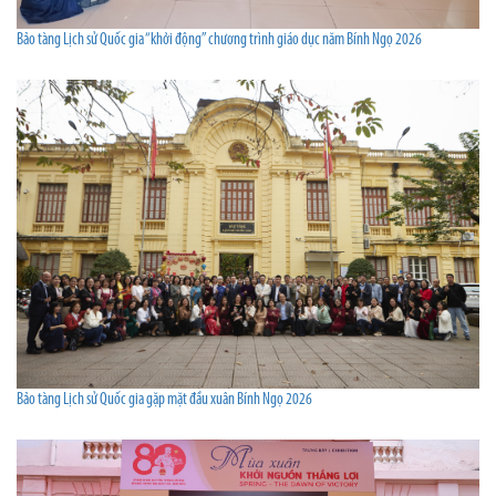
Bảo tàng Lịch sử Quốc gia “khởi động” chương trình giáo dục năm Bính Ngọ 2026
Bảo tàng Lịch sử Quốc gia gặp mặt đầu xuân Bính Ngọ 2026