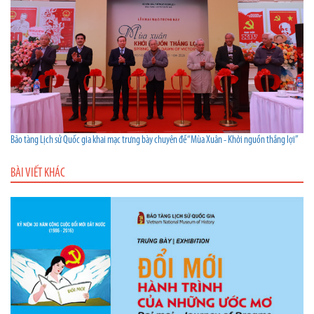
Bảo tàng Lịch sử Quốc gia khai mạc trưng bày chuyên đề “Mùa Xuân - Khởi nguồn thắng lợi”
BÀI VIẾT KHÁC