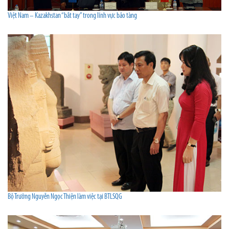
Việt Nam – Kazakhstan “bắt tay” trong lĩnh vực bảo tàng
Bộ Trưởng Nguyễn Ngọc Thiện làm việc tại BTLSQG