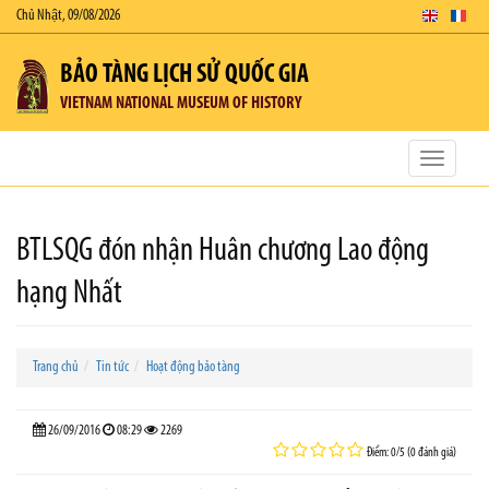
Chủ Nhật, 09/08/2026
BẢO TÀNG LỊCH SỬ QUỐC GIA
VIETNAM NATIONAL MUSEUM OF HISTORY
Toggle
navigatio
BTLSQG đón nhận Huân chương Lao động
hạng Nhất
Trang chủ
Tin tức
Hoạt động bảo tàng
26/09/2016
08:29
2269
Điểm: 0/5 (0 đánh giá)