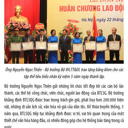
Ông Nguyễn Ngọc Thiện - Bộ trưởng Bộ VH,TT&DL trao tặng bằng khen cho các
tập thể tiêu biểu nhân kỷ niệm 5 năm ngày thành lập.
Bộ trưởng Nguyễn Ngọc Thiện gửi những lời chúc tốt đẹp tới các cán bộ lão
thành, các thế hệ công chức, viên chức, người lao động của BTLSG. Bộ trưởng
khẳng định BTLSQG được trao trọng trách gìn giữ, phát huy hơn 200.000 hiện
vật, những di sản lịch sử, văn hóa vô giá của dân tộc. Kế thừa truyền thống, 5
năm qua, BTLSQG tiếp tục khẳng định được vị trí, vai trò quan trọng của một
thiết chế văn hóa hàng đầu, có nhiều đóng góp cho hệ thống bảo tàng trong cả
nước.