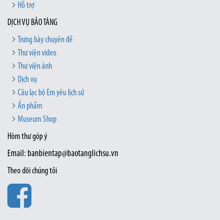
Hỗ trợ
DỊCH VỤ BẢO TÀNG
Trưng bày chuyên đề
Thư viện video
Thư viện ảnh
Dịch vụ
Câu lạc bộ Em yêu lịch sử
Ấn phẩm
Museum Shop
Hòm thư góp ý
Email: banbientap@baotanglichsu.vn
Theo dõi chúng tôi