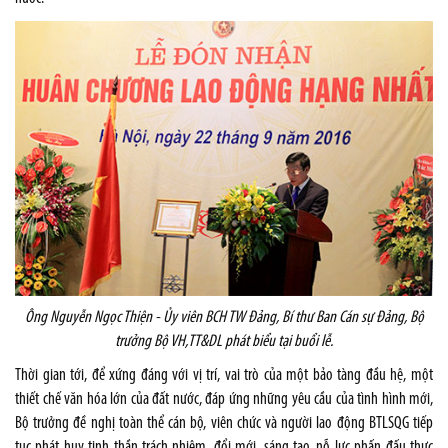
Ông Nguyễn Ngọc Thiện - Ủy viên BCH TW Đảng, Bí thư Ban Cán sự Đảng, Bộ
trưởng Bộ VH,TT&DL phát biểu tại buổi lễ.
Thời gian tới, để xứng đáng với vị trí, vai trò của một bảo tàng đầu hệ, một
thiết chế văn hóa lớn của đất nước, đáp ứng những yêu cầu của tình hình mới,
Bộ trưởng đề nghị toàn thể cán bộ, viên chức và người lao động BTLSQG tiếp
tục phát huy tinh thần trách nhiệm, đổi mới, sáng tạo, nỗ lực phấn đấu thực