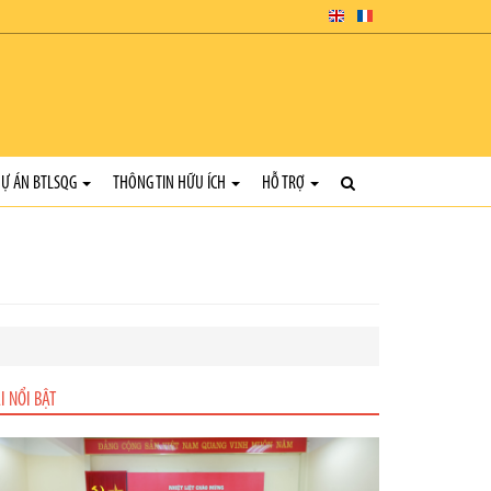
Ự ÁN BTLSQG
THÔNG TIN HỮU ÍCH
HỖ TRỢ
I NỔI BẬT