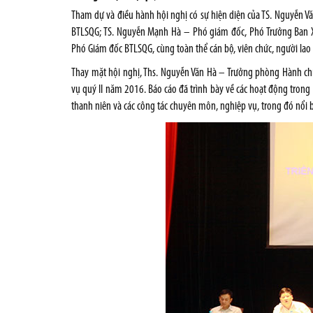
Tham dự và điều hành hội nghị có sự hiện diện của TS. Nguyễn 
BTLSQG; TS. Nguyễn Mạnh Hà – Phó giám đốc, Phó Trưởng Ban X
Phó Giám đốc BTLSQG, cùng toàn thể cán bộ, viên chức, người la
Thay mặt hội nghị, Ths. Nguyễn Văn Hà – Trưởng phòng Hành ch
vụ quý II năm 2016. Báo cáo đã trình bày về các hoạt động trong
thanh niên và các công tác chuyên môn, nghiệp vụ, trong đó nổi b