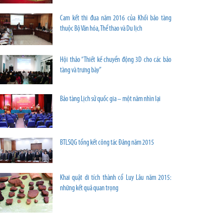
Cam kết thi đua năm 2016 của Khối bảo tàng
thuộc Bộ Văn hóa, Thể thao và Du lịch
Hội thảo “Thiết kế chuyển động 3D cho các bảo
tàng và trưng bày”
Bảo tàng Lịch sử quốc gia – một năm nhìn lại
BTLSQG tổng kết công tác Đảng năm 2015
Khai quật di tích thành cổ Luy Lâu năm 2015:
những kết quả quan trọng