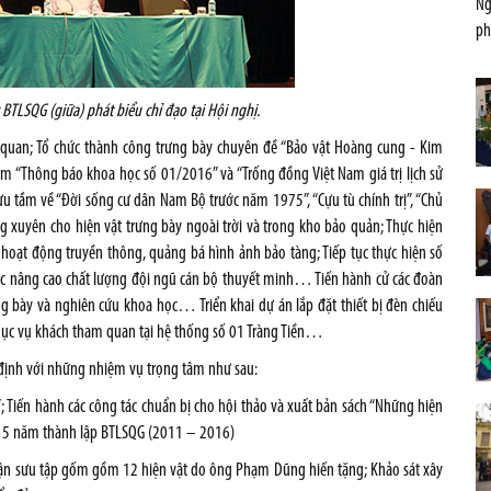
Ng
ph
TLSQG (giữa) phát biểu chỉ đạo tại Hội nghị.
 quan; Tổ chức thành công trưng bày chuyên đề “Bảo vật Hoàng cung - Kim
m “Thông báo khoa học số 01/2016” và “Trống đồng Việt Nam giá trị lịch sử
u tầm về “Đời sống cư dân Nam Bộ trước năm 1975”, “Cựu tù chính trị”, “Chủ
 xuyên cho hiện vật trưng bày ngoài trời và trong kho bảo quản; Thực hiện
 hoạt động truyền thông, quảng bá hình ảnh bảo tàng; Tiếp tục thực hiện số
 tục nâng cao chất lượng đội ngũ cán bộ thuyết minh… Tiến hành cử các đoàn
ng bày và nghiên cứu khoa học… Triển khai dự án lắp đặt thiết bị đèn chiếu
phục vụ khách tham quan tại hệ thống số 01 Tràng Tiền…
ịnh với những nhiệm vụ trọng tâm như sau:
”; Tiến hành các công tác chuẩn bị cho hội thảo và xuất bản sách “Những hiện
m 5 năm thành lập BTLSQG (2011 – 2016)
nhận sưu tập gốm gồm 12 hiện vật do ông Phạm Dũng hiến tặng; Khảo sát xây