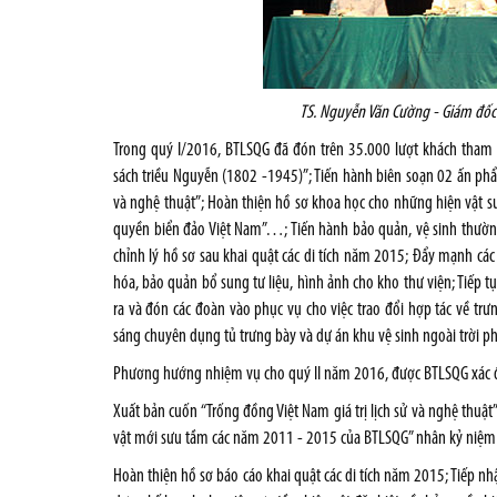
TS. Nguyễn Văn Cường - Giám đốc B
Trong quý I/2016, BTLSQG đã đón trên 35.000 lượt khách tham
sách triều Nguyễn (1802 -1945)”; Tiến hành biên soạn 02 ấn phẩ
và nghệ thuật”; Hoàn thiện hồ sơ khoa học cho những hiện vật sư
quyền biển đảo Việt Nam”…; Tiến hành bảo quản, vệ sinh thường
chỉnh lý hồ sơ sau khai quật các di tích năm 2015; Đẩy mạnh các
hóa, bảo quản bổ sung tư liệu, hình ảnh cho kho thư viện; Tiếp
ra và đón các đoàn vào phục vụ cho việc trao đổi hợp tác về trư
sáng chuyên dụng tủ trưng bày và dự án khu vệ sinh ngoài trời 
Phương hướng nhiệm vụ cho quý II năm 2016, được BTLSQG xác đ
Xuất bản cuốn “Trống đồng Việt Nam giá trị lịch sử và nghệ thuật
vật mới sưu tầm các năm 2011 - 2015 của BTLSQG” nhân kỷ niệ
Hoàn thiện hồ sơ báo cáo khai quật các di tích năm 2015; Tiếp 