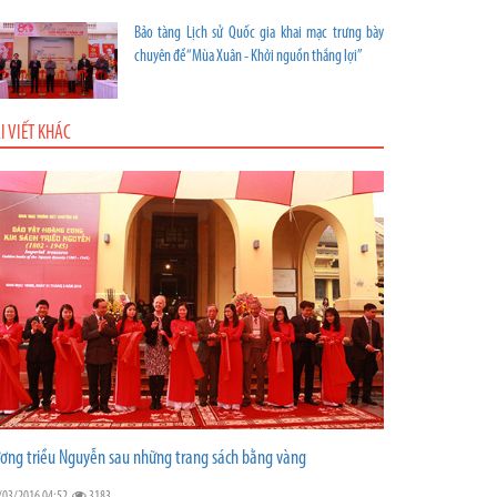
Bảo tàng Lịch sử Quốc gia khai mạc trưng bày
chuyên đề “Mùa Xuân - Khởi nguồn thắng lợi”
I VIẾT KHÁC
ơng triều Nguyễn sau những trang sách bằng vàng
/03/2016 04:52
3183