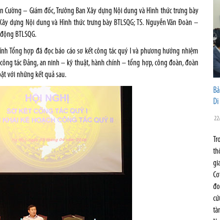
Văn Cường – Giám đốc, Trưởng Ban Xây dựng Nội dung và Hình thức trưng bày
ây dựng Nội dung và Hình thức trưng bày BTLSQG; TS. Nguyễn Văn Đoàn –
o động BTLSQG.
ính Tổng hợp đã đọc báo cáo sơ kết công tác quý I và phương hướng nhiệm
 công tác Đảng, an ninh – kỹ thuật, hành chính – tổng hợp, công đoàn, đoàn
ật với những kết quả sau.
Bả
Di
22
Tr
th
gi
Cơ
đo
cứ
tà