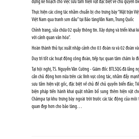
dựng kế hoạch cho việc sưu tầm hiện vật đặc biệt về chủ quyền bi
Thực hiện các công tác nhằm chuẩn bị cho trưng bày “Mặt trận Việt
Việt Nam qua tranh sơn dầu” tại Bảo tàngVân Nam, Trung Quốc
Chỉnh trang, sửa chữa 02 quầy thông tin. Xây dựng và triển khai 
với cảnh quan văn hóa”.
Hoàn thành thủ tục xuất nhập cảnh cho 03 đoàn ra và 02 đoàn và
Duy trì tốt các hoạt động công đoàn, tiếp tục quan tâm chăm lo 
Tại hội nghị, TS. Nguyễn Văn Cường - Giám đốc BTLSQG đã lắng n
cần chủ động hơn nữa trên các lĩnh vực công tác, nhằm đẩy mạnh
sưu tầm hiện vật gốc, đặc biệt về chủ đề chủ quyền biển đảo; 
biện pháp tiến hành khai quật nhằm bổ sung thêm hiện vật cho
Chămpa tại khu trưng bày ngoài trời trước các tác động của môi
quan đẹp hơn cho bảo tàng…