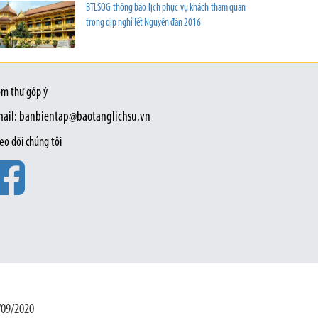
BTLSQG thông báo lịch phục vụ khách tham quan
trong dịp nghỉ Tết Nguyên đán 2016
m thư góp ý
ail: banbientap@baotanglichsu.vn
eo dõi chúng tôi
/09/2020