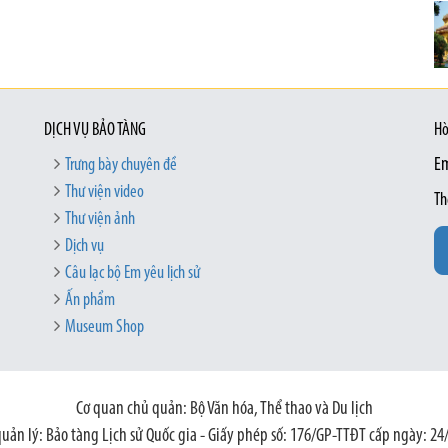
DỊCH VỤ BẢO TÀNG
Hò
Trưng bày chuyên đề
Em
Thư viện video
Th
Thư viện ảnh
Dịch vụ
Câu lạc bộ Em yêu lịch sử
Ấn phẩm
Museum Shop
Cơ quan chủ quản: Bộ Văn hóa, Thể thao và Du lịch
quản lý: Bảo tàng Lịch sử Quốc gia - Giấy phép số: 176/GP-TTĐT cấp ngày: 24