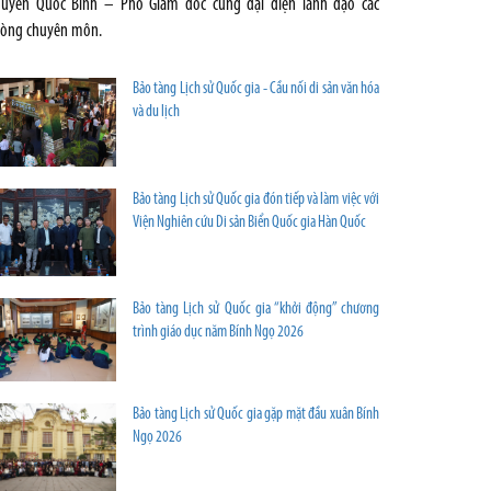
uyễn Quốc Bình – Phó Giám đốc cùng đại diện lãnh đạo các
òng chuyên môn.
Bảo tàng Lịch sử Quốc gia - Cầu nối di sản văn hóa
và du lịch
Bảo tàng Lịch sử Quốc gia đón tiếp và làm việc với
Viện Nghiên cứu Di sản Biển Quốc gia Hàn Quốc
Bảo tàng Lịch sử Quốc gia “khởi động” chương
trình giáo dục năm Bính Ngọ 2026
Bảo tàng Lịch sử Quốc gia gặp mặt đầu xuân Bính
Ngọ 2026