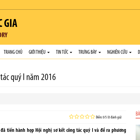
C GIA
ORY
TRANG CHỦ
GIỚI THIỆU
TIN TỨC
TRƯNG BÀY
NGHIÊN CỨU
D
g tác quý I năm 2016
BÀ
Điểm: 0/5 (0 đánh giá)
 đã tiến hành họp Hội nghị sơ kết công tác quý I và đề ra phương