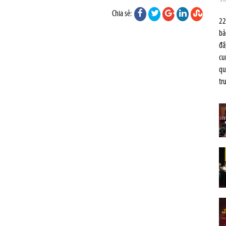
Chia sẻ:
22
bả
đầ
cu
qu
tr