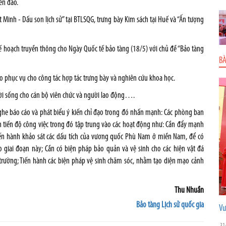
ển đảo.
 Minh - Dấu son lịch sử” tại BTLSQG, trưng bày Kim sách tại Huế và “Ấn tượng
kế hoạch truyền thông cho Ngày Quốc tế bảo tàng (18/5) với chủ đề “Bảo tàng
BÀ
o phục vụ cho công tác hợp tác trưng bày và nghiên cứu khoa học.
đời sống cho cán bộ viên chức và người lao động….
ghe báo cáo và phát biểu ý kiến chỉ đạo trong đó nhấn mạnh: Các phòng ban
 tiến độ công việc trong đó tập trung vào các hoạt động như: Cần đẩy mạnh
Tiến hành khảo sát các dấu tích của vương quốc Phù Nam ở miền Nam, để có
 giai đoạn này; Cần có biện pháp bảo quản và vệ sinh cho các hiện vật đá
 trường; Tiến hành các biện pháp vệ sinh chăm sóc, nhằm tạo diện mạo cảnh
Thu Nhuần
Bảo tàng Lịch sử quốc gia
Vư
31