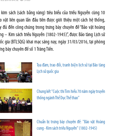
 kim sách (sách bằng vàng) tiêu biểu của triều Nguyễn cùng 10
o vật liên quan lần đầu tiên được giới thiệu một cách hệ thống,
y đủ đến công chúng trong trưng bày chuyên đề “Bảo vật hoàng
ng – Kim sách triều Nguyễn (1802-1945)”, được Bảo tàng Lịch sử
ốc gia (BTLSQG) khai mạc sáng nay, ngày 31/03/2016, tại phòng
ưng bày chuyên đề số 1 Tràng Tiền.
Tọa đàm, trao đổi, tranh biện lịch sử tại Bảo tàng
Lịch sử quốc gia
Chung kết “Cuộc thi Tìm hiểu 70 năm ngày truyền
thống ngành Thể Dục Thể thao”
Chuẩn bị trưng bày chuyên đề: "Bảo vật Hoàng
cung - Kim sách triều Nguyễn" (1802-1945)