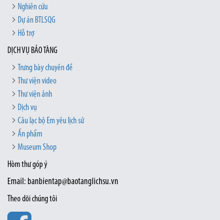
Nghiên cứu
Dự án BTLSQG
Hỗ trợ
DỊCH VỤ BẢO TÀNG
Trưng bày chuyên đề
Thư viện video
Thư viện ảnh
Dịch vụ
Câu lạc bộ Em yêu lịch sử
Ấn phẩm
Museum Shop
Hòm thư góp ý
Email: banbientap@baotanglichsu.vn
Theo dõi chúng tôi