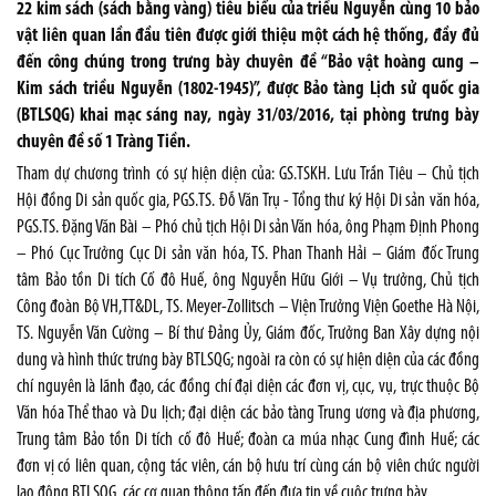
22 kim sách (sách bằng vàng) tiêu biểu của triều Nguyễn cùng 10 bảo
vật liên quan lần đầu tiên được giới thiệu một cách hệ thống, đầy đủ
đến công chúng trong trưng bày chuyên đề “Bảo vật hoàng cung –
Kim sách triều Nguyễn (1802-1945)”, được Bảo tàng Lịch sử quốc gia
(BTLSQG) khai mạc sáng nay, ngày 31/03/2016, tại phòng trưng bày
chuyên đề số 1 Tràng Tiền.
Tham dự chương trình có sự hiện diện của: GS.TSKH. Lưu Trần Tiêu – Chủ tịch
Hội đồng Di sản quốc gia, PGS.TS. Đỗ Văn Trụ - Tổng thư ký Hội Di sản văn hóa,
PGS.TS. Đặng Văn Bài – Phó chủ tịch Hội Di sản Văn hóa, ông Phạm Định Phong
– Phó Cục Trưởng Cục Di sản văn hóa, TS. Phan Thanh Hải – Giám đốc Trung
tâm Bảo tồn Di tích Cố đô Huế, ông Nguyễn Hữu Giới – Vụ trưởng, Chủ tịch
Công đoàn Bộ VH,TT&DL, TS. Meyer-Zollitsch – Viện Trưởng Viện Goethe Hà Nội,
TS. Nguyễn Văn Cường – Bí thư Đảng Ủy, Giám đốc, Trưởng Ban Xây dựng nội
dung và hình thức trưng bày BTLSQG; ngoài ra còn có sự hiện diện của các đồng
chí nguyên là lãnh đạo, các đồng chí đại diện các đơn vị, cục, vụ, trực thuộc Bộ
Văn hóa Thể thao và Du lịch; đại diện các bảo tàng Trung ương và địa phương,
Trung tâm Bảo tồn Di tích cố đô Huế; đoàn ca múa nhạc Cung đình Huế; các
đơn vị có liên quan, cộng tác viên, cán bộ hưu trí cùng cán bộ viên chức người
lao động BTLSQG, các cơ quan thông tấn đến đưa tin về cuộc trưng bày.