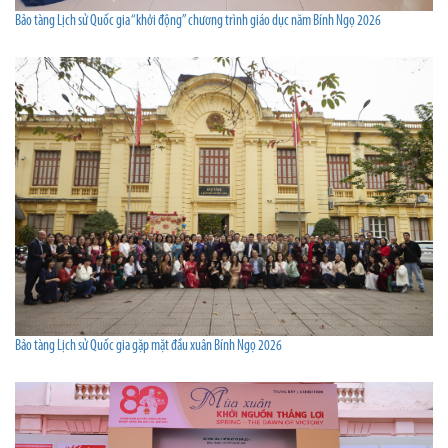
Bảo tàng Lịch sử Quốc gia “khởi động” chương trình giáo dục năm Bính Ngọ 2026
Bảo tàng Lịch sử Quốc gia gặp mặt đầu xuân Bính Ngọ 2026