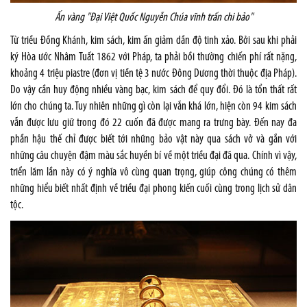
Ấn vàng "Đại Việt Quốc Nguyễn Chúa vĩnh trấn chi bảo"
Từ triều Đồng Khánh, kim sách, kim ấn giảm dần độ tinh xảo. Bởi sau khi phải
ký Hòa ước Nhâm Tuất 1862 với Pháp, ta phải bồi thường chiến phí rất nặng,
khoảng 4 triệu piastre (đơn vị tiền tệ 3 nước Đông Dương thời thuộc địa Pháp).
Do vậy cần huy động nhiều vàng bạc, kim sách để quy đổi. Đó là tổn thất rất
lớn cho chúng ta. Tuy nhiên những gì còn lại vẫn khá lớn, hiện còn 94 kim sách
vẫn được lưu giữ trong đó 22 cuốn đã được mang ra trưng bày. Đến nay đa
phần hậu thế chỉ được biết tới những bảo vật này qua sách vở và gắn với
những câu chuyện đậm màu sắc huyền bí về một triều đại đã qua. Chính vì vậy,
triển lãm lần này có ý nghĩa vô cùng quan trọng, giúp công chúng có thêm
những hiểu biết nhất định về triều đại phong kiến cuối cùng trong lịch sử dân
tộc.