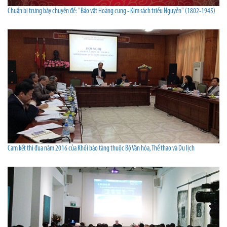
Chuẩn bị trưng bày chuyên đề: "Bảo vật Hoàng cung - Kim sách triều Nguyễn" (1802-1945)
Cam kết thi đua năm 2016 của Khối bảo tàng thuộc Bộ Văn hóa, Thể thao và Du lịch