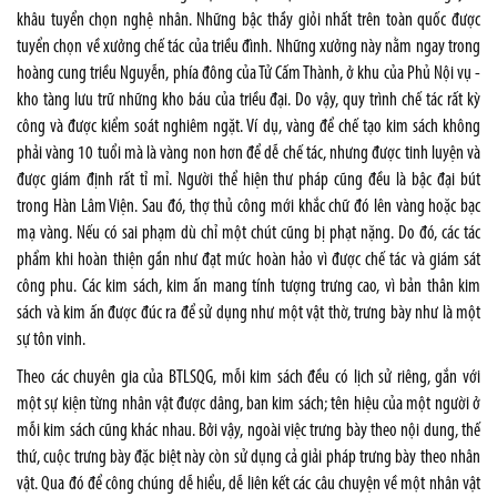
khâu tuyển chọn nghệ nhân. Những bậc thầy giỏi nhất trên toàn quốc được
tuyển chọn về xưởng chế tác của triều đình. Những xưởng này nằm ngay trong
hoàng cung triều Nguyễn, phía đông của Tử Cấm Thành, ở khu của Phủ Nội vụ -
kho tàng lưu trữ những kho báu của triều đại. Do vậy, quy trình chế tác rất kỳ
công và được kiểm soát nghiêm ngặt. Ví dụ, vàng để chế tạo kim sách không
phải vàng 10 tuổi mà là vàng non hơn để dễ chế tác, nhưng được tinh luyện và
được giám định rất tỉ mỉ. Người thể hiện thư pháp cũng đều là bậc đại bút
trong Hàn Lâm Viện. Sau đó, thợ thủ công mới khắc chữ đó lên vàng hoặc bạc
mạ vàng. Nếu có sai phạm dù chỉ một chút cũng bị phạt nặng. Do đó, các tác
phẩm khi hoàn thiện gần như đạt mức hoàn hảo vì được chế tác và giám sát
công phu. Các kim sách, kim ấn mang tính tượng trưng cao, vì bản thân kim
sách và kim ấn được đúc ra để sử dụng như một vật thờ, trưng bày như là một
sự tôn vinh.
Theo các chuyên gia của BTLSQG, mỗi kim sách đều có lịch sử riêng, gắn với
một sự kiện từng nhân vật được dâng, ban kim sách; tên hiệu của một người ở
mỗi kim sách cũng khác nhau. Bởi vậy, ngoài việc trưng bày theo nội dung, thế
thứ, cuộc trưng bày đặc biệt này còn sử dụng cả giải pháp trưng bày theo nhân
vật. Qua đó để công chúng dễ hiểu, dễ liên kết các câu chuyện về một nhân vật