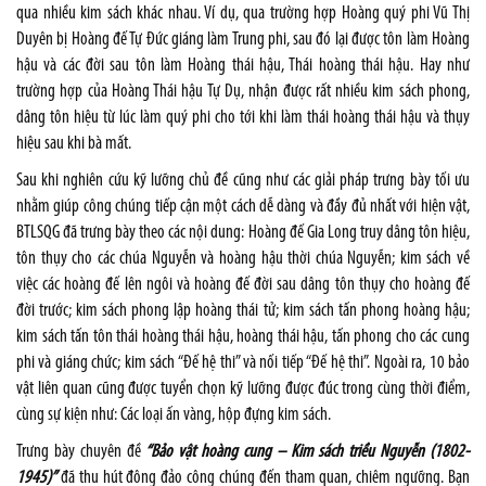
qua nhiều kim sách khác nhau. Ví dụ, qua trường hợp Hoàng quý phi Vũ Thị
Duyên bị Hoàng đế Tự Đức giáng làm Trung phi, sau đó lại được tôn làm Hoàng
hậu và các đời sau tôn làm Hoàng thái hậu, Thái hoàng thái hậu. Hay như
trường hợp của Hoàng Thái hậu Tự Dụ, nhận được rất nhiều kim sách phong,
dâng tôn hiệu từ lúc làm quý phi cho tới khi làm thái hoàng thái hậu và thụy
hiệu sau khi bà mất.
Sau khi nghiên cứu kỹ lưỡng chủ đề cũng như các giải pháp trưng bày tối ưu
nhằm giúp công chúng tiếp cận một cách dễ dàng và đầy đủ nhất với hiện vật,
BTLSQG đã trưng bày theo các nội dung: Hoàng đế Gia Long truy dâng tôn hiệu,
tôn thụy cho các chúa Nguyễn và hoàng hậu thời chúa Nguyễn; kim sách về
việc các hoàng đế lên ngôi và hoàng đế đời sau dâng tôn thụy cho hoàng đế
đời trước; kim sách phong lập hoàng thái tử; kim sách tấn phong hoàng hậu;
kim sách tấn tôn thái hoàng thái hậu, hoàng thái hậu, tấn phong cho các cung
phi và giáng chức; kim sách “Đế hệ thi” và nối tiếp “Đế hệ thi”. Ngoài ra, 10 bảo
vật liên quan cũng được tuyển chọn kỹ lưỡng được đúc trong cùng thời điểm,
cùng sự kiện như: Các loại ấn vàng, hộp đựng kim sách.
Trưng bày chuyên đề
“Bảo vật hoàng cung – Kim sách triều Nguyễn (1802-
1945)”
đã thu hút đông đảo công chúng đến tham quan, chiêm ngưỡng. Bạn