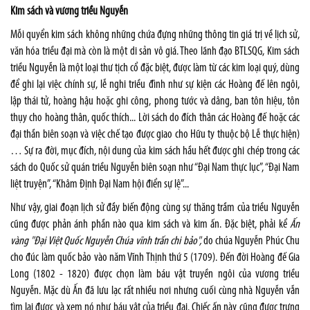
Kim sách và vương triều Nguyễn
Mỗi quyển kim sách không những chứa đựng những thông tin giá trị về lịch sử,
văn hóa triều đại mà còn là một di sản vô giá. Theo lãnh đạo BTLSQG, Kim sách
triều Nguyễn là một loại thư tịch cổ đặc biệt, được làm từ các kim loại quý, dùng
để ghi lại việc chính sự, lễ nghi triều đình như sự kiện các Hoàng đế lên ngôi,
lập thái tử, hoàng hậu hoặc ghi công, phong tước và dâng, ban tôn hiệu, tôn
thụy cho hoàng thân, quốc thích... Lời sách do đích thân các Hoàng đế hoặc các
đại thần biên soạn và việc chế tạo được giao cho Hữu ty thuộc bộ Lễ thực hiện)
… Sự ra đời, mục đích, nội dung của kim sách hầu hết được ghi chép trong các
sách do Quốc sử quán triều Nguyễn biên soạn như “Đại Nam thực lục”, “Đại Nam
liệt truyện”, “Khâm Định Đại Nam hội điển sự lệ”...
Như vậy, giai đoạn lịch sử đầy biến động cùng sự thăng trầm của triều Nguyễn
cũng được phản ánh phần nào qua kim sách và kim ấn. Đặc biệt, phải kể
Ấn
vàng "Đại Việt Quốc Nguyễn Chúa vĩnh trấn chi bảo",
do chúa Nguyễn Phúc Chu
cho đúc làm quốc bảo vào năm Vĩnh Thịnh thứ 5 (1709). Đến đời Hoàng đế Gia
Long (1802 - 1820) được chọn làm báu vật truyền ngôi của vương triều
Nguyễn. Mặc dù Ấn đã lưu lạc rất nhiều nơi nhưng cuối cùng nhà Nguyễn vẫn
tìm lại được và xem nó như báu vật của triều đại. Chiếc ấn này cũng được trưng