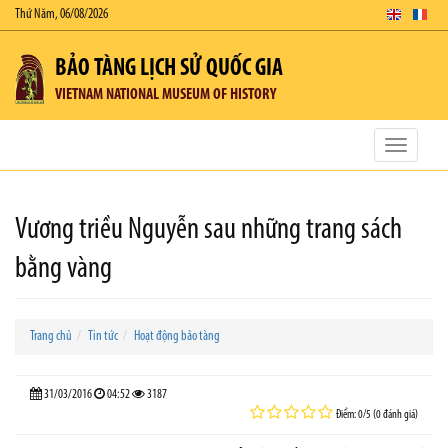
Thứ Năm, 06/08/2026
BẢO TÀNG LỊCH SỬ QUỐC GIA
VIETNAM NATIONAL MUSEUM OF HISTORY
Toggle
navigatio
Vương triều Nguyễn sau những trang sách
bằng vàng
Trang chủ
Tin tức
Hoạt động bảo tàng
31/03/2016
04:52
3187
Điểm: 0/5 (0 đánh giá)