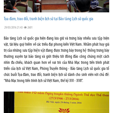
Tọa đàm, trao đổi, tranh biện lịch sử tại Bảo tàng Lịch sử quốc gia
29/03/2016 21:43
2601
Bảo tàng Lịch sử quốc gia hiện đang lưu giữ và trưng bày nhiều sưu tập hiện
vật, tài liệu quý hiếm về các triều đại phong kiến Việt Nam. Nhằm phát huy giá
trị của những sưu tập hiện vật đang được trưng bày trong hệ thống trưng bày
thường xuyên tại bảo tàng và giới thiệu tới đông đảo công chúng một cách
nhìn đa chiều, khách quan hơn về vai trò của Nhà Mạc trong tiến trình phát
triển của lịch sử Việt Nam, Phòng Truyền thông - Bảo tàng Lịch sử quốc gia tổ
chức buổi Tọa đàm, trao đổi, tranh biện lịch sử dành cho sinh viên với chủ đề:
“Nhà Mạc trong tiến trình lịch sử Việt Nam, thế kỷ XVI - XVII”.