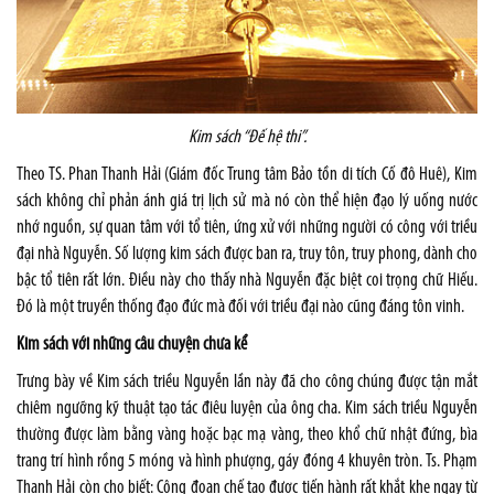
Kim sách “Đế hệ thi”.
Theo TS. Phan Thanh Hải (Giám đốc Trung tâm Bảo tồn di tích Cố đô Huê), Kim
sách không chỉ phản ánh giá trị lịch sử mà nó còn thể hiện đạo lý uống nước
nhớ nguồn, sự quan tâm với tổ tiên, ứng xử với những người có công với triều
đại nhà Nguyễn. Số lượng kim sách được ban ra, truy tôn, truy phong, dành cho
bậc tổ tiên rất lớn. Điều này cho thấy nhà Nguyễn đặc biệt coi trọng chữ Hiếu.
Đó là một truyền thống đạo đức mà đối với triều đại nào cũng đáng tôn vinh.
Kim sách với những câu chuyện chưa kể
Trưng bày về Kim sách triều Nguyễn lần này đã cho công chúng được tận mắt
chiêm ngưỡng kỹ thuật tạo tác điêu luyện của ông cha. Kim sách triều Nguyễn
thường được làm bằng vàng hoặc bạc mạ vàng, theo khổ chữ nhật đứng, bìa
trang trí hình rồng 5 móng và hình phượng, gáy đóng 4 khuyên tròn. Ts. Phạm
Thanh Hải còn cho biết: Công đoạn chế tạo được tiến hành rất khắt khe ngay từ