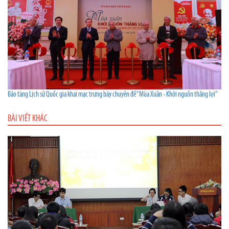
Bảo tàng Lịch sử Quốc gia khai mạc trưng bày chuyên đề “Mùa Xuân - Khởi nguồn thắng lợi”
BÀI VIẾT KHÁC