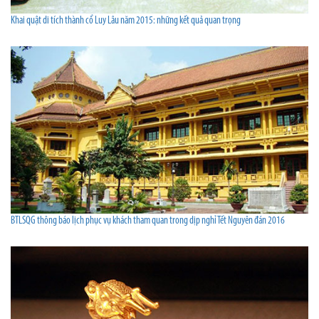
Khai quật di tích thành cổ Luy Lâu năm 2015: những kết quả quan trọng
BTLSQG thông báo lịch phục vụ khách tham quan trong dịp nghỉ Tết Nguyên đán 2016