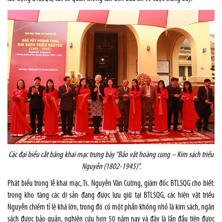
Các đại biểu cắt băng khai mạc trưng bày “Bảo vật hoàng cung – Kim sách triều
Nguyễn (1802-1945)”.
Phát biểu trong lễ khai mạc, Ts. Nguyễn Văn Cường, giám đốc BTLSQG cho biết:
trong kho tàng các di sản đang được lưu giữ tại BTLSQG, các hiện vật triều
Nguyễn chiếm tỉ lệ khá lớn, trong đó có một phần không nhỏ là kim sách, ngân
sách được bảo quản, nghiên cứu hơn 50 năm nay và đây là lần đầu tiên được