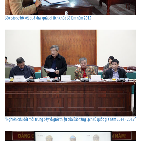
Báo cáo sơ bộ kết quả khai quật di tích chùa Bà Tấm năm 2015
“Nghiên cứu đổi mới trưng bày và giới thiệu của Bảo tàng Lịch sử quốc gia năm 2014 - 2015”