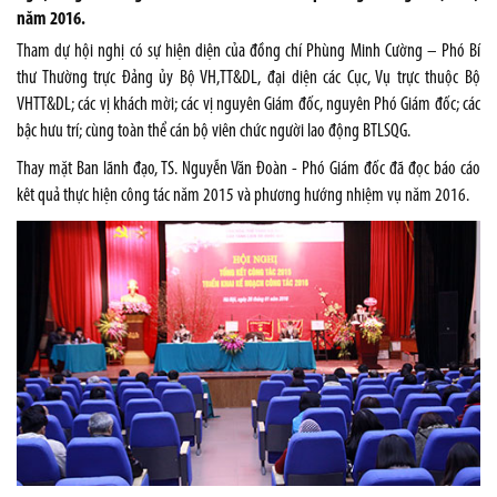
năm 2016.
Tham dự hội nghị có sự hiện diện của đồng chí Phùng Minh Cường – Phó Bí
thư Thường trực Đảng ủy Bộ VH,TT&DL, đại diện các Cục, Vụ trực thuộc Bộ
VHTT&DL; các vị khách mời; các vị nguyên Giám đốc, nguyên Phó Giám đốc; các
bậc hưu trí; cùng toàn thể cán bộ viên chức người lao động BTLSQG.
Thay mặt Ban lãnh đạo, TS. Nguyễn Văn Đoàn - Phó Giám đốc đã đọc báo cáo
kêt quả thực hiện công tác năm 2015 và phương hướng nhiệm vụ năm 2016.