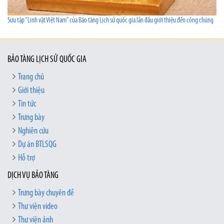
Sưu tập “Linh vật Việt Nam” của Bảo tàng Lịch sử quốc gia lần đầu giới thiệu đến công chúng
BẢO TÀNG LỊCH SỬ QUỐC GIA
Trang chủ
Giới thiệu
Tin tức
Trưng bày
Nghiên cứu
Dự án BTLSQG
Hỗ trợ
DỊCH VỤ BẢO TÀNG
Trưng bày chuyên đề
Thư viện video
Thư viện ảnh