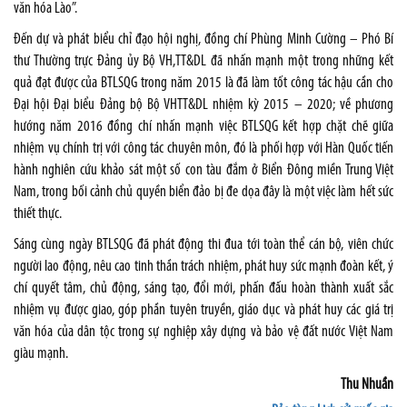
văn hóa Lào”.
Đến dự và phát biểu chỉ đạo hội nghị, đồng chí Phùng Minh Cường – Phó Bí
thư Thường trực Đảng ủy Bộ VH,TT&DL đã nhấn mạnh một trong những kết
quả đạt được của BTLSQG trong năm 2015 là đã làm tốt công tác hậu cần cho
Đại hội Đại biểu Đảng bộ Bộ VHTT&DL nhiệm kỳ 2015 – 2020; về phương
hướng năm 2016 đồng chí nhấn mạnh việc BTLSQG kết hợp chặt chẽ giữa
nhiệm vụ chính trị với công tác chuyên môn, đó là phối hợp với Hàn Quốc tiến
hành nghiên cứu khảo sát một số con tàu đắm ở Biển Đông miền Trung Việt
Nam, trong bối cảnh chủ quyền biển đảo bị đe dọa đây là một việc làm hết sức
thiết thực.
Sáng cùng ngày BTLSQG đã phát động thi đua tới toàn thể cán bộ, viên chức
người lao động, nêu cao tinh thần trách nhiệm, phát huy sức mạnh đoàn kết, ý
chí quyết tâm, chủ động, sáng tạo, đổi mới, phấn đấu hoàn thành xuất sắc
nhiệm vụ được giao, góp phần tuyên truyền, giáo dục và phát huy các giá trị
văn hóa của dân tộc trong sự nghiệp xây dựng và bảo vệ đất nước Việt Nam
giàu mạnh.
Thu Nhuần