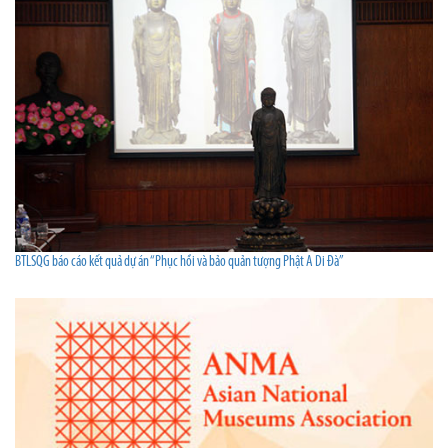
BTLSQG báo cáo kết quả dự án “Phục hồi và bảo quản tượng Phật A Di Đà”