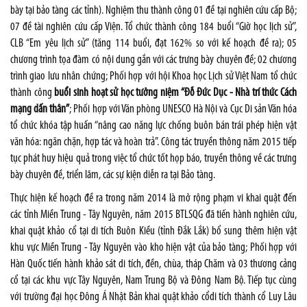
bày tại bảo tàng các tỉnh). Nghiệm thu thành công 01 đề tại nghiên cứu cấp Bộ;
07 đề tài nghiên cứu cấp Viện. Tổ chức thành công 184 buổi “Giờ học lịch sử”,
CLB “Em yêu lịch sử” (tăng 114 buổi, đạt 162% so với kế hoạch đề ra); 05
chương trình tọa đàm có nội dung gắn với các trưng bày chuyên đề; 02 chương
trình giao lưu nhân chứng; Phối hợp với hội Khoa học Lịch sử Việt Nam tổ chức
thành công
buổi sinh hoạt sử học tưởng niệm “Đỗ Đức Dục - Nhà trí thức Cách
mạng dấn thân”
; Phối hợp với Văn phòng UNESCO Hà Nội và Cục Di sản Văn hóa
tổ chức khóa tập huấn “nâng cao năng lực chống buôn bán trái phép hiện vật
văn hóa: ngăn chặn, hợp tác và hoàn trả”. Công tác truyền thông năm 2015 tiếp
tục phát huy hiệu quả trong việc tổ chức tốt họp báo, truyền thông về các trưng
bày chuyên đề, triển lãm, các sự kiện diễn ra tại Bảo tàng.
Thực hiện kế hoạch đề ra trong năm 2014 là mở rộng phạm vi khai quật đến
các tỉnh Miền Trung - Tây Nguyên, năm 2015 BTLSQG đã tiến hành nghiên cứu,
khai quật khảo cổ tại di tích Buôn Kiều (tỉnh Đắk Lắk) bổ sung thêm hiện vật
khu vực Miền Trung - Tây Nguyên vào kho hiện vật của bảo tàng; Phối hợp với
Hàn Quốc tiến hành khảo sát di tích, đền, chùa, tháp Chăm và 03 thương cảng
cổ tại các khu vực Tây Nguyên, Nam Trung Bộ và Đông Nam Bộ. Tiếp tục cùng
với trường đại học Đông Á Nhật Bản khai quật khảo cổdi tích thành cổ Luy Lâu