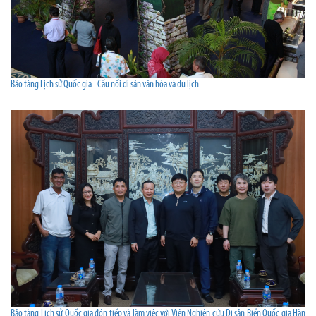
Bảo tàng Lịch sử Quốc gia - Cầu nối di sản văn hóa và du lịch
Bảo tàng Lịch sử Quốc gia đón tiếp và làm việc với Viện Nghiên cứu Di sản Biển Quốc gia Hàn