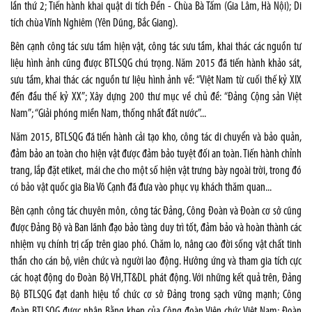
lần thứ 2; Tiến hành khai quật di tích Đền - Chùa Bà Tấm (Gia Lâm, Hà Nội); Di
tích chùa Vĩnh Nghiêm (Yên Dũng, Bắc Giang).
Bên cạnh công tác sưu tầm hiện vật, công tác sưu tầm, khai thác các nguồn tư
liệu hình ảnh cũng được BTLSQG chú trọng. Năm 2015 đã tiến hành khảo sát,
sưu tầm, khai thác các nguồn tư liệu hình ảnh về: “Việt Nam từ cuối thế kỷ XIX
đến đầu thế kỷ XX”; Xây dựng 200 thư mục về chủ đề: “Đảng Cộng sản Việt
Nam”; “Giải phóng miền Nam, thống nhất đất nước”...
Năm 2015, BTLSQG đã tiến hành cải tạo kho, công tác di chuyển và bảo quản,
đảm bảo an toàn cho hiện vật được đảm bảo tuyệt đối an toàn. Tiến hành chỉnh
trang, lắp đặt etiket, mái che cho một số hiện vật trưng bày ngoài trời, trong đó
có bảo vật quốc gia Bia Võ Cạnh đã đưa vào phục vụ khách thăm quan...
Bên cạnh công tác chuyên môn, công tác Đảng, Công Đoàn và Đoàn cơ sở cũng
được Đảng Bộ và Ban lãnh đạo bảo tàng duy trì tốt, đảm bảo và hoàn thành các
nhiệm vụ chính trị cấp trên giao phó. Chăm lo, nâng cao đời sống vật chất tinh
thần cho cán bộ, viên chức và người lao động. Hưởng ứng và tham gia tích cực
các hoạt động do Đoàn Bộ VH,TT&DL phát động. Với những kết quả trên, Đảng
Bộ BTLSQG đạt danh hiệu tổ chức cơ sở Đảng trong sạch vững mạnh; Công
đoàn BTLSQG được nhận Bằng khen của Công đoàn Viên chức Việt Nam; Đoàn