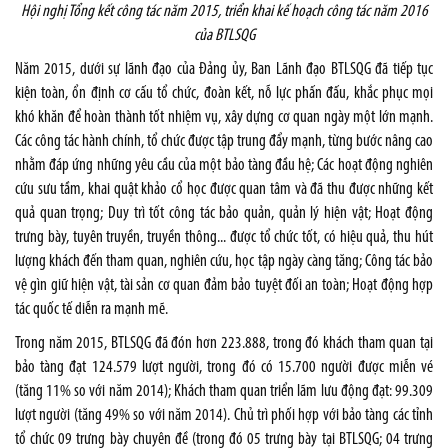
Hội nghị Tổng kết công tác năm 2015, triển khai kế hoạch công tác năm 2016
của BTLSQG
Năm 2015, dưới sự lãnh đạo của Đảng ủy, Ban Lãnh đạo BTLSQG đã tiếp tục
kiện toàn, ổn định cơ cấu tổ chức, đoàn kết, nỗ lực phấn đấu, khắc phục mọi
khó khăn để hoàn thành tốt nhiệm vụ, xây dựng cơ quan ngày một lớn mạnh.
Các công tác hành chính, tổ chức được tập trung đẩy mạnh, từng bước nâng cao
nhằm đáp ứng những yêu cầu của một bảo tàng đầu hệ; Các hoạt động nghiên
cứu sưu tầm, khai quật khảo cổ học được quan tâm và đã thu được những kết
quả quan trọng; Duy trì tốt công tác bảo quản, quản lý hiện vật; Hoạt động
trưng bày, tuyên truyền, truyền thông... được tổ chức tốt, có hiệu quả, thu hút
lượng khách đến tham quan, nghiên cứu, học tập ngày càng tăng; Công tác bảo
vệ gìn giữ hiện vật, tài sản cơ quan đảm bảo tuyệt đối an toàn; Hoạt động hợp
tác quốc tế diễn ra mạnh mẽ.
Trong năm 2015, BTLSQG đã đón hơn 223.888, trong đó khách tham quan tại
bảo tàng đạt 124.579 lượt người, trong đó có 15.700 người được miễn vé
(tăng 11% so với năm 2014); Khách tham quan triển lãm lưu động đạt: 99.309
lượt người (tăng 49% so với năm 2014). Chủ trì phối hợp với bảo tàng các tỉnh
tổ chức 09 trưng bày chuyên đề (trong đó 05 trưng bày tại BTLSQG; 04 trưng