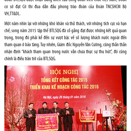
cơ sở đạt Cờ thi đua dẫn đầu phong trào đoàn của Đoàn TNCSHCM Bộ
VH,TT&DL.
Một năm nhìn lại với những khó khăn và thử thách, với những tích cực và hạn
chế, song năm 2015 tập thể BTLSQG đã cố gắng đạt được những kết quả quan
trọng, trong đó phải kể đến sự vượt bậc về số lượng khách nước ngoài đến
tham quan ở bảo tàng. Tuy nhiên, Giám đốc Nguyễn Văn Cường, cũng thẳn thắn
nhận định “khách tham quan trong nước vẫn chưa thực sự thu hút”, đó cũng
chính là điều trăn trở của BTLSQG.