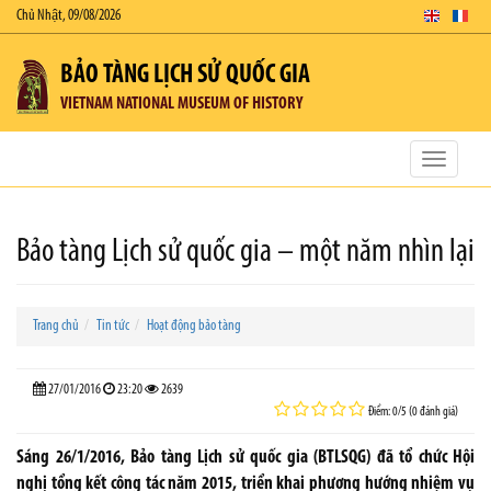
Chủ Nhật, 09/08/2026
BẢO TÀNG LỊCH SỬ QUỐC GIA
VIETNAM NATIONAL MUSEUM OF HISTORY
Toggle
navigatio
Bảo tàng Lịch sử quốc gia – một năm nhìn lại
Trang chủ
Tin tức
Hoạt động bảo tàng
27/01/2016
23:20
2639
Điểm: 0/5 (0 đánh giá)
Sáng 26/1/2016, Bảo tàng Lịch sử quốc gia (BTLSQG) đã tổ chức Hội
nghị tổng kết công tác năm 2015, triển khai phương hướng nhiệm vụ