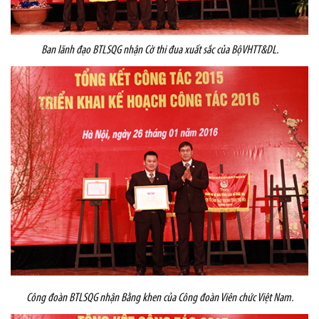
Ban lãnh đạo BTLSQG nhận
Cờ thi đua xuất sắc của BộVHTT&DL.
Công đoàn BTLSQG nhận
Bằng khen của Công đoàn Viên chức Việt Nam.