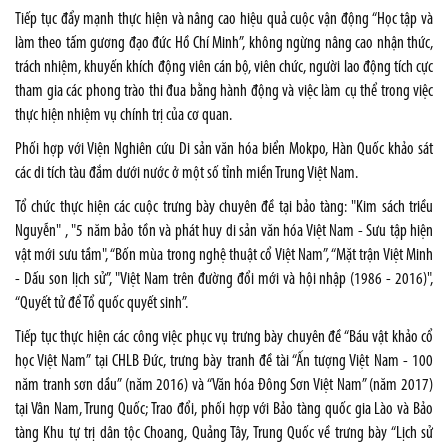
Tiếp tục đẩy mạnh thực hiện và nâng cao hiệu quả cuộc vận động “Học tập và
làm theo tấm gương đạo đức Hồ Chí Minh”, không ngừng nâng cao nhận thức,
trách nhiệm, khuyến khích động viên cán bộ, viên chức, người lao động tích cực
tham gia các phong trào thi đua bằng hành động và việc làm cụ thể trong việc
thực hiện nhiệm vụ chính trị của cơ quan.
Phối hợp với Viện Nghiên cứu Di sản văn hóa biển Mokpo, Hàn Quốc khảo sát
các di tích tàu đắm dưới nước ở một số tỉnh miền Trung Việt Nam.
Tổ chức thực hiện các cuộc trưng bày chuyên đề tại bảo tàng: "Kim sách triều
Nguyễn" , "5 năm bảo tồn và phát huy di sản văn hóa Việt Nam - Sưu tập hiện
vật mới sưu tầm", “Bốn mùa trong nghệ thuật cổ Việt Nam”, “Mặt trận Việt Minh
- Dấu son lịch sử”, "Việt Nam trên đường đổi mới và hội nhập (1986 - 2016)",
“Quyết tử để Tổ quốc quyết sinh”.
Tiếp tục thực hiện các công việc phục vụ trưng bày chuyên đề “Báu vật khảo cổ
học Việt Nam” tại CHLB Đức, trưng bày tranh đề tài “Ấn tượng Việt Nam - 100
năm tranh sơn dầu” (năm 2016) và “Văn hóa Đông Sơn Việt Nam” (năm 2017)
tại Vân Nam, Trung Quốc; Trao đổi, phối hợp với Bảo tàng quốc gia Lào và Bảo
tàng Khu tự trị dân tộc Choang, Quảng Tây, Trung Quốc về trưng bày “Lịch sử