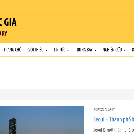
C GIA
ORY
TRANG CHỦ
GIỚI THIỆU
TIN TỨC
TRƯNG BÀY
NGHIÊN CỨU
D
14/07/2010 09:47
Seoul – Thành phố 
Seoul là một thành phố c