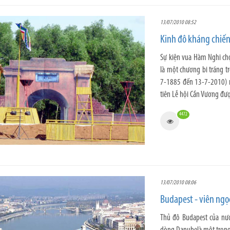
13/07/2010 08:52
Kinh đô kháng chiế
Sự kiện vua Hàm Nghi chọ
là một chương bi tráng t
7-1885 đến 13-7-2010) n
tiên Lễ hội Cần Vương đượ
4472
13/07/2010 08:06
Budapest - viên ng
Thủ đô Budapest của nư