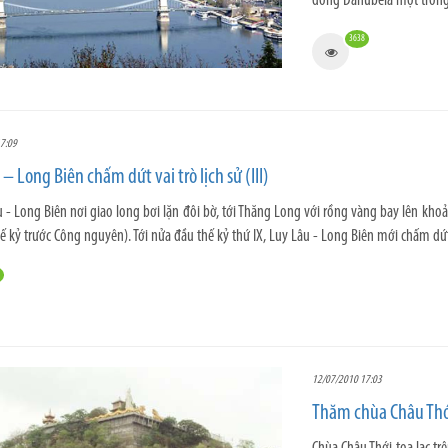
dòng Danubelà một trong
3638
7:09
– Long Biên chấm dứt vai trò lịch sử (III)
 - Long Biên nơi giao long bơi lặn đôi bờ, tới Thăng Long với rồng vàng bay lên khoản
 kỷ trước Công nguyên). Tới nửa đầu thế kỷ thứ IX, Luy Lâu - Long Biên mới chấm dứt v
12/07/2010 17:03
Thăm chùa Châu Thớ