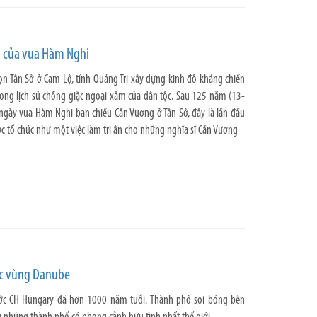
n của vua Hàm Nghi
n Tân Sở ở Cam Lộ, tỉnh Quảng Trị xây dựng kinh đô kháng chiến
rong lịch sử chống giặc ngoại xâm của dân tộc. Sau 125 năm (13-
gày vua Hàm Nghi ban chiếu Cần Vương ở Tân Sở, đây là lần đầu
c tổ chức như một việc làm tri ân cho những nghĩa sĩ Cần Vương
ọc vùng Danube
ớc CH Hungary đã hơn 1000 năm tuổi. Thành phố soi bóng bên