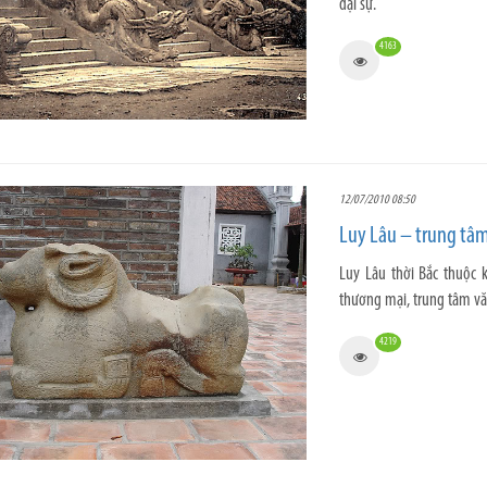
đại sự.
4163
12/07/2010 08:50
Luy Lâu – trung tâm 
Luy Lâu thời Bắc thuộc k
thương mại, trung tâm văn
4219