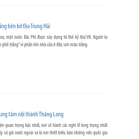
ắng bên bờ Địa Trung Hải
inia, một nước Bắc Phi được xây dựng từ thế kỷ thứ VII. Người ta
h phố trắng” vì phần lớn nhà cửa ở đây sơn màu trắng.
rung tâm nội thành Thăng Long
iện quan trọng bậc nhất, nơi cử hành các nghi lễ long trọng nhất
iếp sứ giả nước ngoài và là nơi thiết triều bàn những việc quốc gia