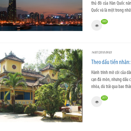
thủ đô của Hàn Quốc năm
Quốc và là một trong nhữn
3805
14/07/2010 09:03
Theo dấu tiền nhân:
Hành trình mở cõi của d
cạn đá mòn, nhưng dấu c
nhòa, dù trải qua bao thăn
2875