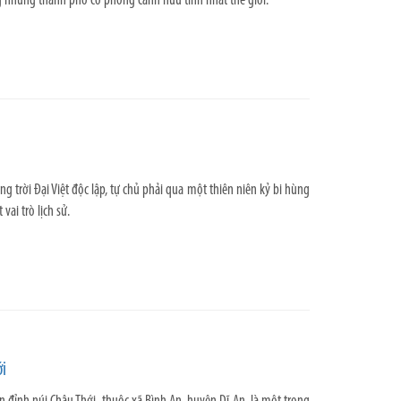
 những thành phố có phong cảnh hữu tình nhất thế giới.
g trời Đại Việt độc lập, tự chủ phải qua một thiên niên kỷ bi hùng
ai trò lịch sử.
i