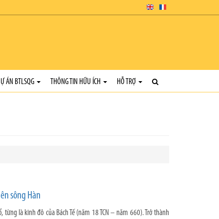
Ự ÁN BTLSQG
THÔNG TIN HỮU ÍCH
HỖ TRỢ
bên sông Hàn
ổ, từng là kinh đô của Bách Tế (năm 18 TCN – năm 660). Trở thành