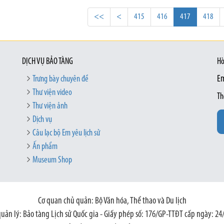
<<
<
415
416
417
418
DỊCH VỤ BẢO TÀNG
Hò
Trưng bày chuyên đề
Em
Thư viện video
Th
Thư viện ảnh
Dịch vụ
Câu lạc bộ Em yêu lịch sử
Ấn phẩm
Museum Shop
Cơ quan chủ quản: Bộ Văn hóa, Thể thao và Du lịch
quản lý: Bảo tàng Lịch sử Quốc gia - Giấy phép số: 176/GP-TTĐT cấp ngày: 24