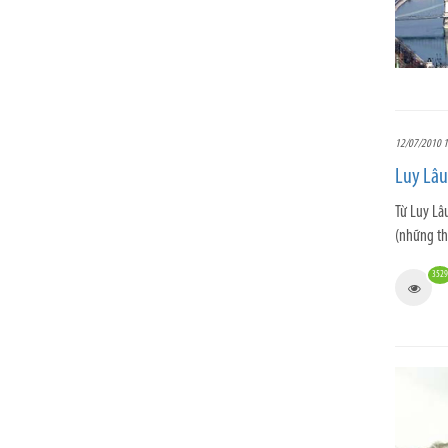
12/07/2010 1
Luy Lâu 
Từ Luy Lâu
(những thế
3529