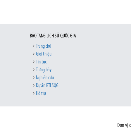
BẢO TÀNG LỊCH SỬ QUỐC GIA
Trang chủ
Giới thiệu
Tin tức
Trưng bày
Nghiên cứu
Dự án BTLSQG
Hỗ trợ
Đơn vị 