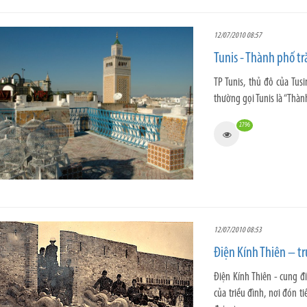
12/07/2010 08:57
Tunis - Thành phố tr
TP Tunis, thủ đô của Tus
thường gọi Tunis là “Thàn
2796
12/07/2010 08:53
Điện Kính Thiên – t
Điện Kính Thiên - cung đ
của triều đình, nơi đón t