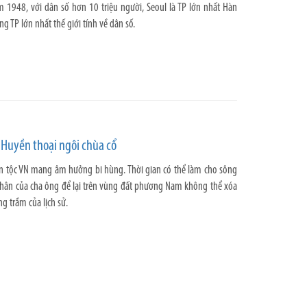
 1948, với dân số hơn 10 triệu người, Seoul là TP lớn nhất Hàn
g TP lớn nhất thế giới tính về dân số.
 Huyền thoại ngôi chùa cổ
ân tộc VN mang âm hưởng bi hùng. Thời gian có thể làm cho sông
hân của cha ông để lại trên vùng đất phương Nam không thể xóa
g trầm của lịch sử.