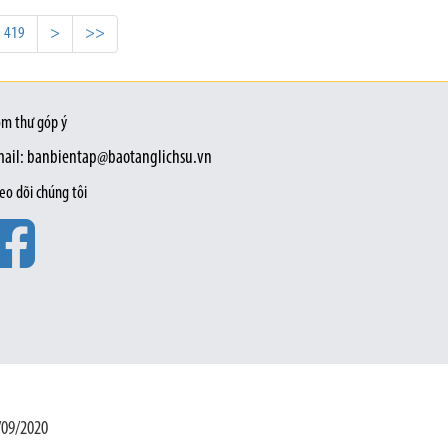
419
>
>>
m thư góp ý
ail: banbientap@baotanglichsu.vn
eo dõi chúng tôi
/09/2020