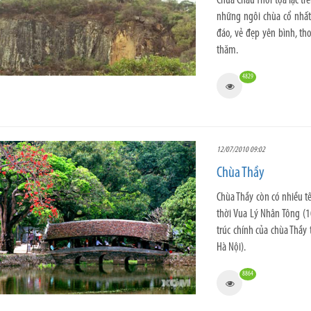
Chùa Châu Thới tọa lạc tr
những ngôi chùa cổ nhất
đáo, vẻ đẹp yên bình, t
thăm.
4829
12/07/2010 09:02
Chùa Thầy
Chùa Thầy còn có nhiều tê
thời Vua Lý Nhân Tông (1
trúc chính của chùa Thầy
Hà Nội).
8864