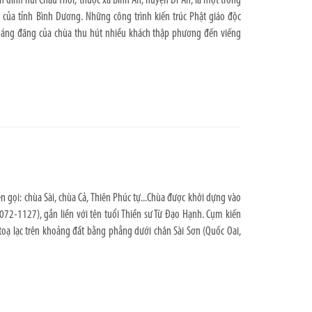
ên đỉnh núi Châu Thới, thuộc xã Bình An, huyện Dĩ An, là một trong
 của tỉnh Bình Dương. Những công trình kiến trúc Phật giáo độc
hoáng đãng của chùa thu hút nhiều khách thập phương đến viếng
n gọi: chùa Sài, chùa Cả, Thiên Phúc tự...Chùa được khởi dựng vào
072-1127), gắn liền với tên tuổi Thiền sư Từ Đạo Hạnh. Cụm kiến
 toạ lạc trên khoảng đất bằng phẳng dưới chân Sài Sơn (Quốc Oai,