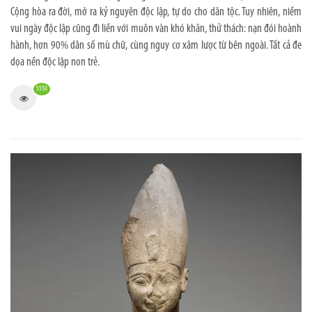
Cộng hòa ra đời, mở ra kỷ nguyên độc lập, tự do cho dân tộc. Tuy nhiên, niềm
vui ngày độc lập cũng đi liền với muôn vàn khó khăn, thử thách: nạn đói hoành
hành, hơn 90% dân số mù chữ, cùng nguy cơ xâm lược từ bên ngoài. Tất cả đe
dọa nền độc lập non trẻ.
5550