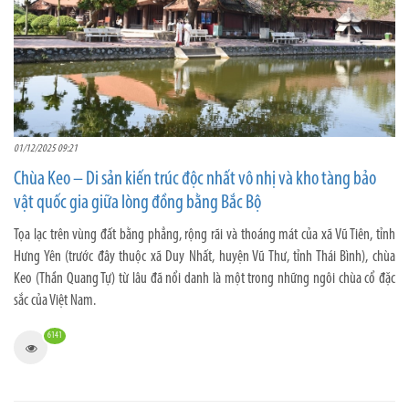
01/12/2025 09:21
Chùa Keo – Di sản kiến trúc độc nhất vô nhị và kho tàng bảo
vật quốc gia giữa lòng đồng bằng Bắc Bộ
Tọa lạc trên vùng đất bằng phẳng, rộng rãi và thoáng mát của xã Vũ Tiên, tỉnh
Hưng Yên (trước đây thuộc xã Duy Nhất, huyện Vũ Thư, tỉnh Thái Bình), chùa
Keo (Thần Quang Tự) từ lâu đã nổi danh là một trong những ngôi chùa cổ đặc
sắc của Việt Nam.
6141