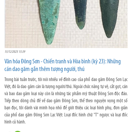
15/12/2025 15:39
Văn hóa Đông Sơn - Chiến tranh và Hòa bình (kỳ 23): Những
cán dao găm gắn thêm tượng người, thú
Trong bài tuần trước, tôi nói nhiều về đỉnh cao của phổ dao găm Đông Sơn Lạc
Việt, đó là dao găm cán là tượng người/thú. Ngoài chức năng tự vệ, cắt gọt, cán
và bao dao găm loại này còn là những tác phẩm mỹ thuật Đông Sơn độc đáo.
Tiếp theo dòng chủ đề về dao găm Đông Sơn, thể theo nguyện vọng một số
bạn đọc, tôi dành vài minh họa nhỏ để giới thiệu các loại hình phụ, đơn giản
của phổ dao găm Đông Sơn Lạc Việt: Loại đốc hình chữ "T" ngược và loại đốc
hình củ hành.