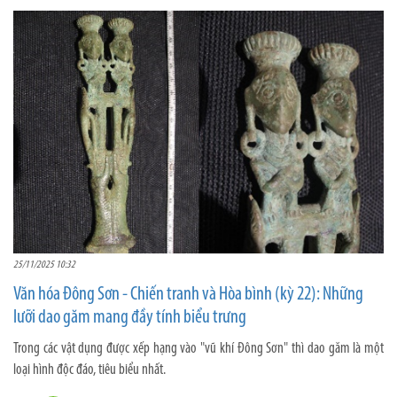
25/11/2025 10:32
Văn hóa Đông Sơn - Chiến tranh và Hòa bình (kỳ 22): Những
lưỡi dao găm mang đầy tính biểu trưng
Trong các vật dụng được xếp hạng vào "vũ khí Đông Sơn" thì dao găm là một
loại hình độc đáo, tiêu biểu nhất.