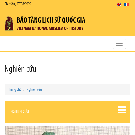
Thứ Sáu, 07/08/2026
BẢO TÀNG LỊCH SỬ QUỐC GIA
VIETNAM NATIONAL MUSEUM OF HISTORY
Toggle
navigatio
Nghiên cứu
Trang chủ
Nghiên cứu
NGHIÊN CỨU