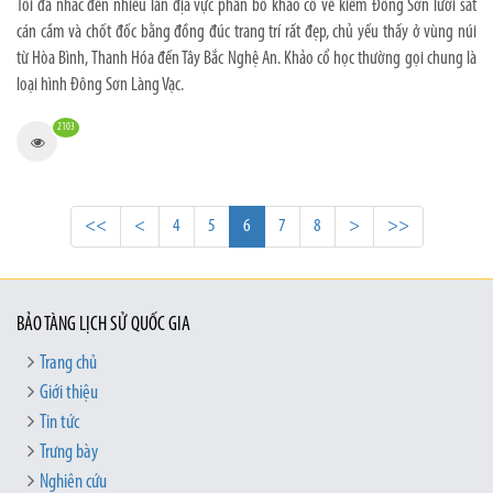
Tôi đã nhắc đến nhiều lần địa vực phân bố khảo cổ về kiếm Đông Sơn lưỡi sắt
cán cầm và chốt đốc bằng đồng đúc trang trí rất đẹp, chủ yếu thấy ở vùng núi
từ Hòa Bình, Thanh Hóa đến Tây Bắc Nghệ An. Khảo cổ học thường gọi chung là
loại hình Đông Sơn Làng Vạc.
2103
<<
<
4
5
6
7
8
>
>>
BẢO TÀNG LỊCH SỬ QUỐC GIA
Trang chủ
Giới thiệu
Tin tức
Trưng bày
Nghiên cứu