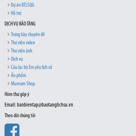
Dự án BTLSQG
Hỗ trợ
DỊCH VỤ BẢO TÀNG
Trưng bày chuyên đề
Thư viện video
Thư viện ảnh
Dịch vụ
Câu lạc bộ Em yêu lịch sử
Ấn phẩm
Museum Shop
Hòm thư góp ý
Email: banbientap@baotanglichsu.vn
Theo dõi chúng tôi