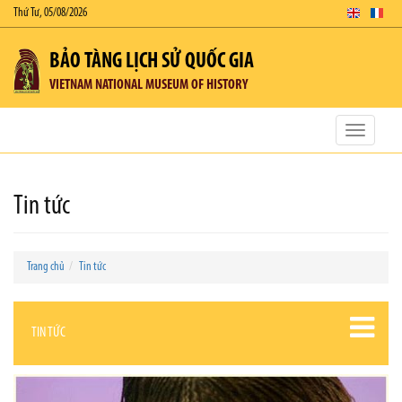
Thứ Tư, 05/08/2026
BẢO TÀNG LỊCH SỬ QUỐC GIA
VIETNAM NATIONAL MUSEUM OF HISTORY
Toggle
navigatio
Tin tức
Trang chủ
Tin tức
TIN TỨC