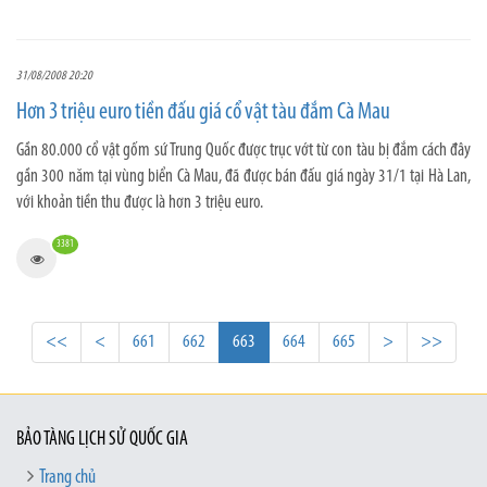
31/08/2008 20:20
Hơn 3 triệu euro tiền đấu giá cổ vật tàu đắm Cà Mau
Gần 80.000 cổ vật gốm sứ Trung Quốc được trục vớt từ con tàu bị đắm cách đây
gần 300 năm tại vùng biển Cà Mau, đã được bán đấu giá ngày 31/1 tại Hà Lan,
với khoản tiền thu được là hơn 3 triệu euro.
3381
<<
<
661
662
663
664
665
>
>>
BẢO TÀNG LỊCH SỬ QUỐC GIA
Trang chủ