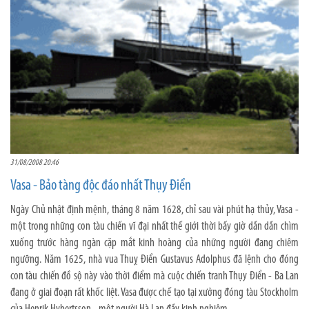
31/08/2008 20:46
Vasa - Bảo tàng độc đáo nhất Thụy Điển
Ngày Chủ nhật định mệnh, tháng 8 năm 1628, chỉ sau vài phút hạ thủy, Vasa -
một trong những con tàu chiến vĩ đại nhất thế giới thời bấy giờ dần dần chìm
xuống trước hàng ngàn cặp mắt kinh hoàng của những người đang chiêm
ngưỡng. Năm 1625, nhà vua Thuỵ Điển Gustavus Adolphus đã lệnh cho đóng
con tàu chiến đồ sộ này vào thời điểm mà cuộc chiến tranh Thụy Điển - Ba Lan
đang ở giai đoạn rất khốc liệt. Vasa được chế tạo tại xưởng đóng tàu Stockholm