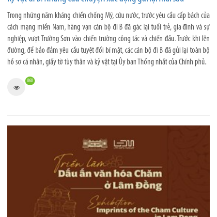
Trong những năm kháng chiến chống Mỹ, cứu nước, trước yêu cầu cấp bách của
cách mạng miền Nam, hàng vạn cán bộ đi B đã gác lại tuổi trẻ, gia đình và sự
nghiệp, vượt Trường Sơn vào chiến trường công tác và chiến đấu. Trước khi lên
đường, để bảo đảm yêu cầu tuyệt đối bí mật, các cán bộ đi B đã gửi lại toàn bộ
hồ sơ cá nhân, giấy tờ tùy thân và kỷ vật tại Ủy ban Thống nhất của Chính phủ.
868