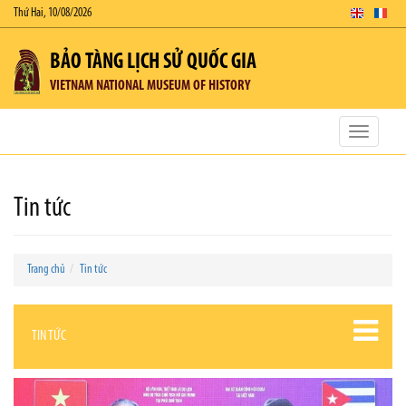
Thứ Hai, 10/08/2026
BẢO TÀNG LỊCH SỬ QUỐC GIA
VIETNAM NATIONAL MUSEUM OF HISTORY
Toggle
navigatio
Tin tức
Trang chủ
Tin tức
TIN TỨC