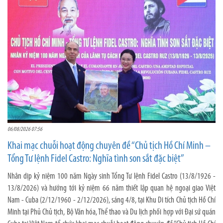
06/08/2026 07:56
Khai mạc chuỗi hoạt động chuyên đề “Chủ tịch Hồ Chí Minh –
Tổng Tư lệnh Fidel Castro: Nghĩa tình son sắt đặc biệt”
Nhân dịp kỷ niệm 100 năm Ngày sinh Tổng Tư lệnh Fidel Castro (13/8/1926 -
13/8/2026) và hướng tới kỷ niệm 66 năm thiết lập quan hệ ngoại giao Việt
Nam - Cuba (2/12/1960 - 2/12/2026), sáng 4/8, tại Khu Di tích Chủ tịch Hồ Chí
Minh tại Phủ Chủ tịch, Bộ Văn hóa, Thể thao và Du lịch phối hợp với Đại sứ quán