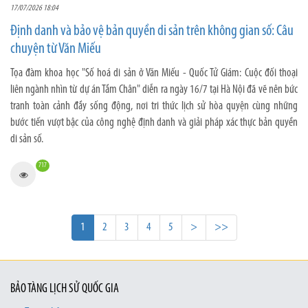
17/07/2026 18:04
Định danh và bảo vệ bản quyền di sản trên không gian số: Câu
chuyện từ Văn Miếu
Tọa đàm khoa học "Số hoá di sản ở Văn Miếu - Quốc Tử Giám: Cuộc đối thoại
liên ngành nhìn từ dự án Tầm Chân" diễn ra ngày 16/7 tại Hà Nội đã vẽ nên bức
tranh toàn cảnh đầy sống động, nơi tri thức lịch sử hòa quyện cùng những
bước tiến vượt bậc của công nghệ định danh và giải pháp xác thực bản quyền
di sản số.
717
1
2
3
4
5
>
>>
BẢO TÀNG LỊCH SỬ QUỐC GIA