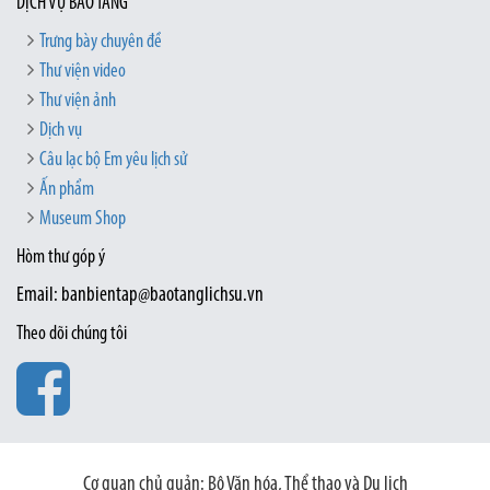
DỊCH VỤ BẢO TÀNG
Trưng bày chuyên đề
Thư viện video
Thư viện ảnh
Dịch vụ
Câu lạc bộ Em yêu lịch sử
Ấn phẩm
Museum Shop
Hòm thư góp ý
Email: banbientap@baotanglichsu.vn
Theo dõi chúng tôi
Cơ quan chủ quản: Bộ Văn hóa, Thể thao và Du lịch