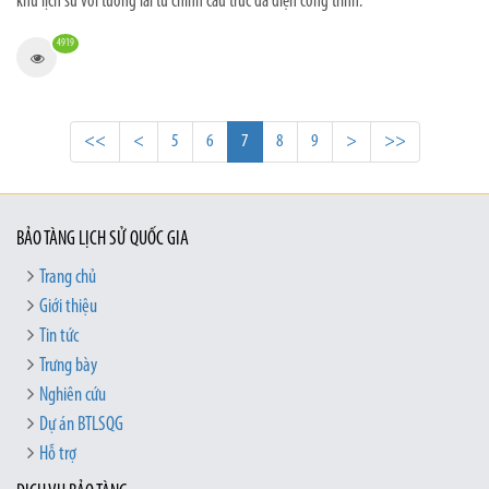
khứ lịch sử với tương lai từ chính cấu trúc đa diện công trình.
4919
<<
<
5
6
7
8
9
>
>>
BẢO TÀNG LỊCH SỬ QUỐC GIA
Trang chủ
Giới thiệu
Tin tức
Trưng bày
Nghiên cứu
Dự án BTLSQG
Hỗ trợ