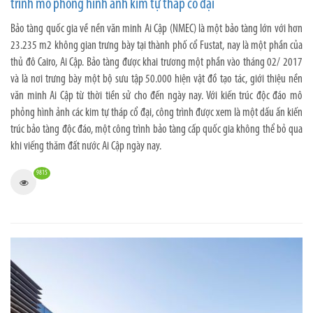
trình mô phỏng hình ảnh kim tự tháp cổ đại
Bảo tàng quốc gia về nền văn minh Ai Cập (NMEC) là một bảo tàng lớn với hơn
23.235 m2 không gian trưng bày tại thành phố cổ Fustat, nay là một phần của
thủ đô Cairo, Ai Cập. Bảo tàng được khai trương một phần vào tháng 02/ 2017
và là nơi trưng bày một bộ sưu tập 50.000 hiện vật đồ tạo tác, giới thiệu nền
văn minh Ai Cập từ thời tiền sử cho đến ngày nay. Với kiến trúc độc đáo mô
phỏng hình ảnh các kim tự tháp cổ đại, công trình được xem là một dấu ấn kiến
trúc bảo tàng độc đáo, một công trình bảo tàng cấp quốc gia không thể bỏ qua
khi viếng thăm đất nước Ai Cập ngày nay.
9815