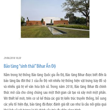
29/06/2018 10:20
Bảo tàng “sinh thái” Bihar Ấn Độ
Nằm trong hệ thống Bảo tàng Quốc gia Ấn Độ, Bảo tàng Bihar được biết đến là
bảo tàng lâu đời thứ 3 của Ấn Độ với nhiều hệ thống hiện vật trưng bày đồ sộ
và nhiều giá trị về văn hóa lịch sử. Trong năm 2018, Bảo tàng Bihar đã chính
thức mở cửa cho công chúng sau một thời gian cải tạo và xây mới một phần.
Với thiết kế mới, trên cơ sở kế thừa các giá trị kiến trúc truyền thống, bổ sung
các yếu tố hiện đại, bảo tàng đã được đánh giá rất cao như là cầu nối giữa quá