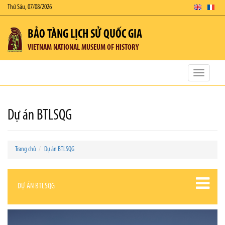
Thứ Sáu, 07/08/2026
BẢO TÀNG LỊCH SỬ QUỐC GIA
VIETNAM NATIONAL MUSEUM OF HISTORY
Toggle
navigatio
Dự án BTLSQG
Trang chủ
Dự án BTLSQG
DỰ ÁN BTLSQG