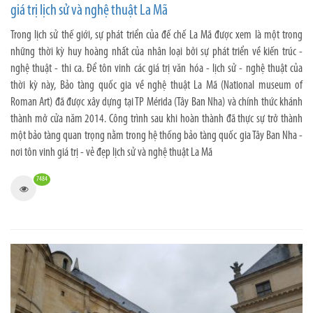
giá trị lịch sử và nghệ thuật La Mã
Trong lịch sử thế giới, sự phát triển của đế chế La Mã được xem là một trong
những thời kỳ huy hoàng nhất của nhân loại bởi sự phát triển về kiến trúc -
nghệ thuật - thi ca. Để tôn vinh các giá trị văn hóa - lịch sử - nghệ thuật của
thời kỳ này, Bảo tàng quốc gia về nghệ thuật La Mã (National museum of
Roman Art) đã được xây dựng tại TP Mérida (Tây Ban Nha) và chính thức khánh
thành mở cửa năm 2014. Công trình sau khi hoàn thành đã thực sự trở thành
một bảo tàng quan trọng nằm trong hệ thống bảo tàng quốc gia Tây Ban Nha -
nơi tôn vinh giá trị - vẻ đẹp lịch sử và nghệ thuật La Mã
7484