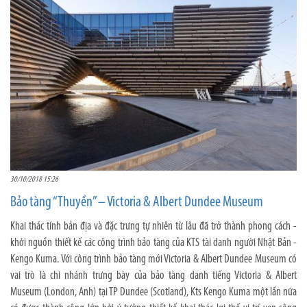
30/10/2018 15:26
Bảo tàng “Thuyền” – Victoria & Albert Dundee Museum
Khai thác tính bản địa và đặc trưng tự nhiên từ lâu đã trở thành phong cách -
khởi nguồn thiết kế các công trình bảo tàng của KTS tài danh người Nhật Bản -
Kengo Kuma. Với công trình bảo tàng mới Victoria & Albert Dundee Museum có
vai trò là chi nhánh trưng bày của bảo tàng danh tiếng Victoria & Albert
Museum (London, Anh) tại TP Dundee (Scotland), Kts Kengo Kuma một lần nữa