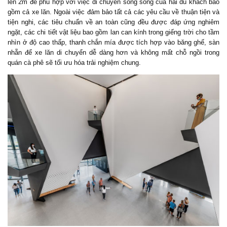
lên 2m để phù hợp với việc di chuyển song song của hai du khách bao
gồm cả xe lăn. Ngoài việc đảm bảo tất cả các yêu cầu về thuận tiện và
tiện nghi, các tiêu chuẩn về an toàn cũng đều được đáp ứng nghiêm
ngặt, các chi tiết vật liệu bao gồm lan can kính trong giếng trời cho tầm
nhìn ở độ cao thấp, thanh chắn mía được tích hợp vào băng ghế, sàn
nhẵn để xe lăn di chuyển dễ dàng hơn và không mất chỗ ngồi trong
quán cà phê sẽ tối ưu hóa trải nghiệm chung.