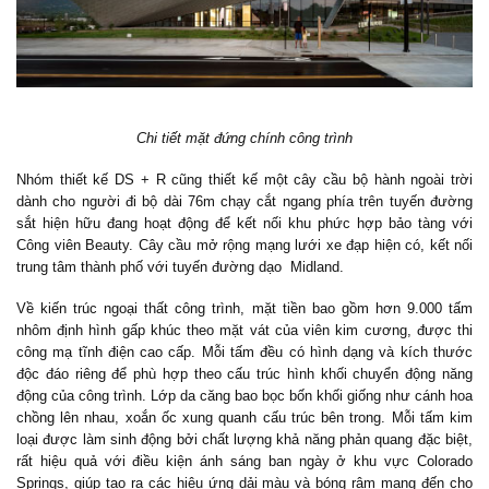
Chi tiết mặt đứng chính công trình
Nhóm thiết kế DS + R cũng thiết kế một cây cầu bộ hành ngoài trời
dành cho người đi bộ dài 76m chạy cắt ngang phía trên tuyến đường
sắt hiện hữu đang hoạt động để kết nối khu phức hợp bảo tàng với
Công viên Beauty. Cây cầu mở rộng mạng lưới xe đạp hiện có, kết nối
trung tâm thành phố với tuyến đường dạo Midland.
Về kiến trúc ngoại thất công trình, mặt tiền bao gồm hơn 9.000 tấm
nhôm định hình gấp khúc theo mặt vát của viên kim cương, được thi
công mạ tĩnh điện cao cấp. Mỗi tấm đều có hình dạng và kích thước
độc đáo riêng để phù hợp theo cấu trúc hình khối chuyển động năng
động của công trình. Lớp da căng bao bọc bốn khối giống như cánh hoa
chồng lên nhau, xoắn ốc xung quanh cấu trúc bên trong. Mỗi tấm kim
loại được làm sinh động bởi chất lượng khả năng phản quang đặc biệt,
rất hiệu quả với điều kiện ánh sáng ban ngày ở khu vực Colorado
Springs, giúp tạo ra các hiệu ứng dải màu và bóng râm mang đến cho