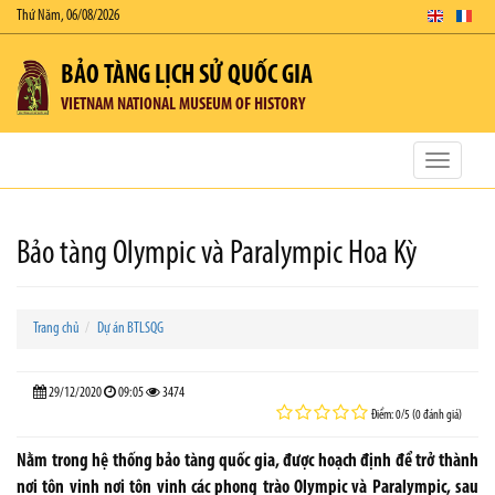
Thứ Năm, 06/08/2026
BẢO TÀNG LỊCH SỬ QUỐC GIA
VIETNAM NATIONAL MUSEUM OF HISTORY
Toggle
navigatio
Bảo tàng Olympic và Paralympic Hoa Kỳ
Trang chủ
Dự án BTLSQG
29/12/2020
09:05
3474
Điểm: 0/5 (0 đánh giá)
Nằm trong hệ thống bảo tàng quốc gia, được hoạch định để trở thành
nơi tôn vinh nơi tôn vinh các phong trào Olympic và Paralympic, sau