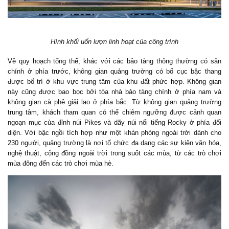
Hình khối uốn lượn linh hoạt của công trình
Về quy hoạch tổng thể, khác với các bảo tàng thông thường có sân
chính ở phía trước, không gian quảng trường có bố cục bậc thang
được bố trí ở khu vực trung tâm của khu đất phức hợp. Không gian
này cũng được bao bọc bởi tòa nhà bảo tàng chính ở phía nam và
không gian cà phê giải lao ở phía bắc. Từ không gian quảng trường
trung tâm, khách tham quan có thể chiêm ngưỡng được cảnh quan
ngoạn mục của đỉnh núi Pikes và dãy núi nổi tiếng Rocky ở phía đối
diện. Với bậc ngồi tích hợp như một khán phòng ngoài trời dành cho
230 người, quảng trường là nơi tổ chức đa dạng các sự kiện văn hóa,
nghệ thuật, cộng đồng ngoài trời trong suốt các mùa, từ các trò chơi
mùa đông đến các trò chơi mùa hè.