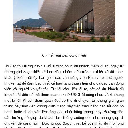
Chi tiết mặt bên công trình
Do đặc thù trưng bày và đối tượng phục vụ khách tham quan, ngay từ
những giai đoạn thiết kế ban đầu, nhóm kiến trúc sư thiết kế đã tham
khảo ý kiến ​​một ủy ban gồm các vận động viên Paralympic và người
khuyết tật để đảm bảo thiết kế bảo tàng thuận tiện cho cả các vận động
viên và người khuyết tật. Từ lối vào đến lối ra, tất cả du khách dù
khuyết tật đều có thể tham quan cơ sở USOPM cùng nhau và đi chung
một lối đi. Khách tham quan đều có thể di chuyển từ không gian gian
trưng bày này đến không gian trưng bày tiếp theo bằng các lối dốc bộ
hành hoặc di chuyển lên tầng cao nhất bằng thang máy. Đường dốc
dẫn hướng sẽ giúp du khách lưu thông xuống dốc nhẹ nhàng giúp di
chuyển dễ dàng hơn. Đường dốc được thiết kế với khẩu độ mở rộng