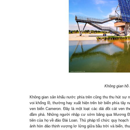
Không gian hồ 
Không gian sân khấu nước phía trên cũng thu thu hút sự 
voi khổng lồ, thường hay xuất hiện trên bờ biển phía tây 
ven biển Cameron. Đây là một loạt các dải đồi cát ven t
đầm phá. Những người nhập cư sớm băng qua Mương Đen 
tiên của họ về đảo Đài Loan. Thủ pháp tổ chức quy hoạc
ảnh hòn đảo thịnh vượng lơ lửng giữa bầu trời và biển, th