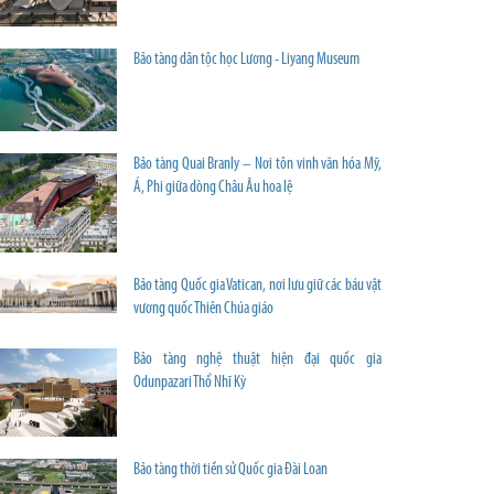
Bảo tàng dân tộc học Lương - Liyang Museum
Bảo tàng Quai Branly – Nơi tôn vinh văn hóa Mỹ,
Á, Phi giữa dòng Châu Âu hoa lệ
Bảo tàng Quốc gia Vatican, nơi lưu giữ các báu vật
vương quốc Thiên Chúa giáo
Bảo tàng nghệ thuật hiện đại quốc gia
Odunpazari Thổ Nhĩ Kỳ
Bảo tàng thời tiền sử Quốc gia Đài Loan