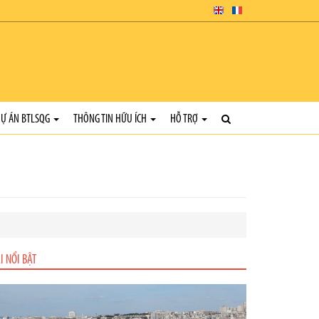
Ự ÁN BTLSQG
THÔNG TIN HỮU ÍCH
HỖ TRỢ
I NỔI BẬT