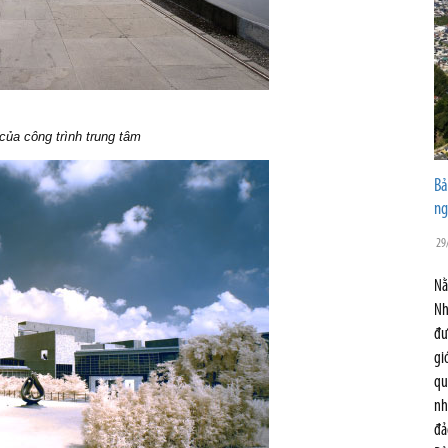
của công trình trung tâm
Bả
ng
29
Nằ
Nh
đư
gi
qu
nh
đả