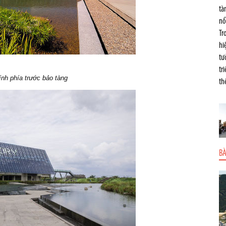
tà
nổ
Tr
hi
tư
tr
nh phía trước bảo tàng
th
BÀ