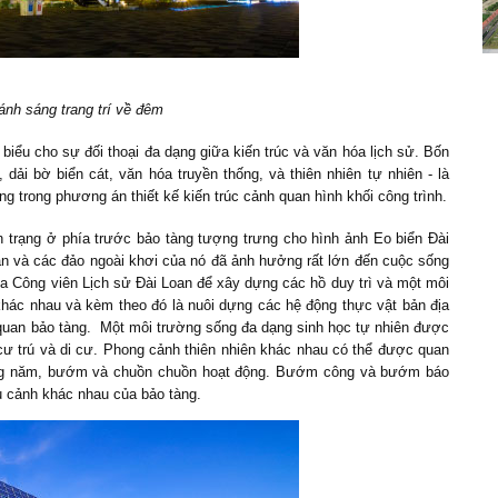
ánh sáng trang trí về đêm
biểu cho sự đối thoại đa dạng giữa kiến trúc và văn hóa lịch sử. Bốn
 dải bờ biển cát, văn hóa truyền thống, và thiên nhiên tự nhiên - là
g trong phương án thiết kế kiến trúc cảnh quan hình khối công trình.
trạng ở phía trước bảo tàng tượng trưng cho hình ảnh Eo biển Đài
an và các đảo ngoài khơi của nó đã ảnh hưởng rất lớn đến cuộc sống
a Công viên Lịch sử Đài Loan để xây dựng các hồ duy trì và một môi
khác nhau và kèm theo đó là nuôi dựng các hệ động thực vật bản địa
quan bảo tàng. Một môi trường sống đa dạng sinh học tự nhiên được
m cư trú và di cư. Phong cảnh thiên nhiên khác nhau có thể được quan
àng năm, bướm và chuồn chuồn hoạt động. Bướm công và bướm báo
u cảnh khác nhau của bảo tàng.