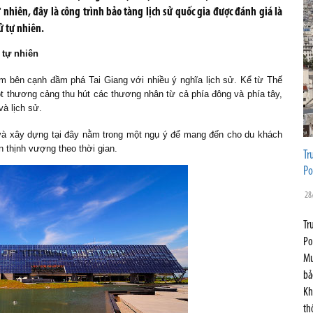
 nhiên, đây là công trình bảo tàng lịch sử quốc gia được đánh giá là
ử tự nhiên.
ử tự nhiên
ằm bên cạnh đầm phá Tai Giang với nhiều ý nghĩa lịch sử. Kể từ Thế
t thương cảng thu hút các thương nhân từ cả phía đông và phía tây,
và lịch sử.
và xây dựng tại đây nằm trong một ngụ ý để mang đến cho du khách
ển thịnh vượng theo thời gian.
Tr
Po
28
Tr
Po
Mu
bả
Kh
th