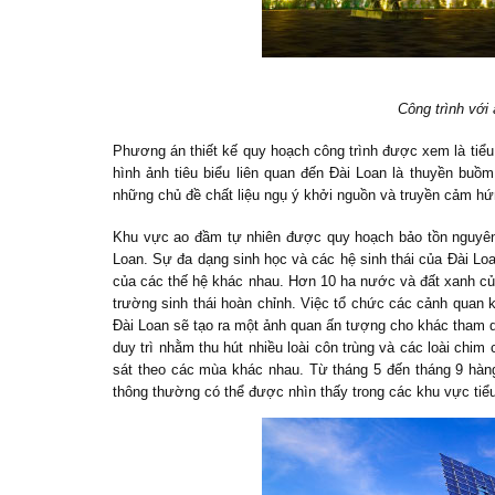
Công trình với 
Phương án thiết kế quy hoạch công trình được xem là tiểu 
hình ảnh tiêu biểu liên quan đến Đài Loan là thuyền buồm,
những chủ đề chất liệu ngụ ý khởi nguồn và truyền cảm hứn
Khu vực ao đầm tự nhiên được quy hoạch bảo tồn nguyên 
Loan. Sự đa dạng sinh học và các hệ sinh thái của Đài Lo
của các thế hệ khác nhau. Hơn 10 ha nước và đất xanh củ
trường sinh thái hoàn chỉnh. Việc tổ chức các cảnh quan 
Đài Loan sẽ tạo ra một ảnh quan ấn tượng cho khác tham 
duy trì nhằm thu hút nhiều loài côn trùng và các loài chi
sát theo các mùa khác nhau. Từ tháng 5 đến tháng 9 h
thông thường có thể được nhìn thấy trong các khu vực tiể