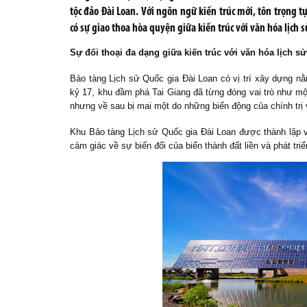
tộc đảo Đài Loan. Với ngôn ngữ kiến trúc mới, tôn trọng tự
có sự giao thoa hòa quyện giữa kiến trúc với văn hóa lịch s
Sự đối thoại đa dạng giữa kiến ​​trúc với văn hóa lịch s
Bảo tàng Lịch sử Quốc gia Đài Loan có vị trí xây dựng n
kỷ 17, khu đầm phá Tai Giang đã từng đóng vai trò như mộ
nhưng về sau bị mai một do những biến động của chính trị 
Khu Bảo tàng Lịch sử Quốc gia Đài Loan được thành lập 
cảm giác về sự biến đổi của biển thành đất liền và phát tri