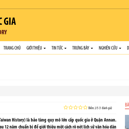
C GIA
ORY
TRANG CHỦ
GIỚI THIỆU
TIN TỨC
TRƯNG BÀY
NGHIÊN CỨU
D
BÀ
Điểm: 2/5 (1 đánh giá)
Taiwan History) là bảo tàng quy mô lớn cấp quốc gia ở Quận Annan.
 12 năm chuẩn bị để giới thiệu một cách rõ nét lịch sử văn hóa dân