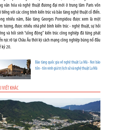
ng văn hóa và nghệ thuật đương đại mới ở trung tâm Paris vốn
i tiếng với các công trình kiến trúc và bảo tàng nghệ thuật cổ điển.
ong nhiều năm, Bảo tàng Georges Pompidou được xem là một
ện tượng, được nhiều nhà phê bình kiến trúc - nghệ thuật, sự hồi
ởng và hồi sinh “sống động” kiến trúc công nghiệp đã từng phát
iển rực rỡ tại Châu Âu thời kỳ cách mạng công nghiệp bùng nổ đầu
ế kỷ 20.
Bảo tàng quốc gia về nghệ thuật La Mã - Nơi bảo
tồn - tôn vinh giá trị lịch sử và nghệ thuật La Mã
I VIẾT KHÁC