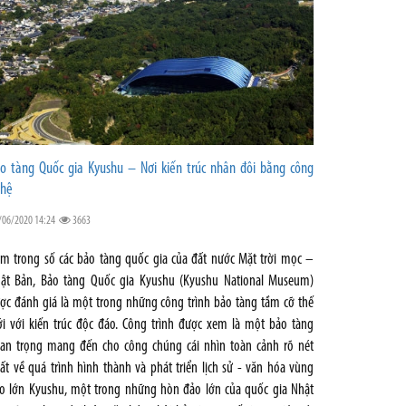
o tàng Quốc gia Kyushu – Nơi kiến trúc nhân đôi bằng công
hệ
/06/2020 14:24
3663
m trong số các bảo tàng quốc gia của đất nước Mặt trời mọc –
ật Bản, Bảo tàng Quốc gia Kyushu (Kyushu National Museum)
ợc đánh giá là một trong những công trình bảo tàng tầm cỡ thế
ới với kiến trúc độc đáo. Công trình được xem là một bảo tàng
an trọng mang đến cho công chúng cái nhìn toàn cảnh rõ nét
ất về quá trình hình thành và phát triển lịch sử - văn hóa vùng
o lớn Kyushu, một trong những hòn đảo lớn của quốc gia Nhật