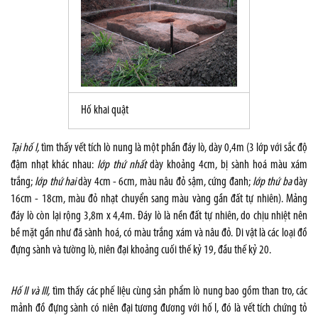
Hố khai quật
Tại hố I,
tìm thấy vết tích lò nung là một phần đáy lò, dày 0,4m (3 lớp với sắc độ
đậm nhạt khác nhau:
lớp thứ nhất
dày khoảng 4cm, bị sành hoá màu xám
trắng;
lớp thứ hai
dày 4cm - 6cm, màu nâu đỏ sậm, cứng đanh;
lớp thứ ba
dày
16cm - 18cm, màu đỏ nhạt chuyển sang màu vàng gần đất tự nhiên). Mảng
đáy lò còn lại rộng 3,8m x 4,4m. Đáy lò là nền đất tự nhiên, do chịu nhiệt nên
bề mặt gần như đã sành hoá, có màu trắng xám và nâu đỏ. Di vật là các loại đồ
đựng sành và tường lò, niên đại khoảng cuối thế kỷ 19, đầu thế kỷ 20.
Hố II và III,
tìm thấy các phế liệu cùng sản phẩm lò nung bao gồm than tro, các
mảnh đồ đựng sành có niên đại tương đương với hố I, đó là vết tích chứng tỏ