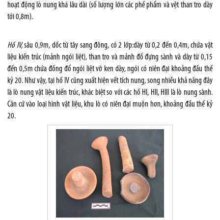
hoạt động lò nung khá lâu dài (số lượng lớn các phế phẩm và vệt than tro dày
tới 0,8m).
Hố IV,
sâu 0,9m, dốc từ tây sang đông, có 2 lớp:dày từ 0,2 đến 0,4m, chứa vật
liệu kiến trúc (mảnh ngói liệt), than tro và mảnh đồ đựng sành và dày từ 0,15
đến 0,5m chứa đống đổ ngói liệt vỡ ken dày, ngói có niên đại khoảng đầu thế
kỷ 20. Như vậy, tại hố IV cũng xuất hiện vết tích nung, song nhiều khả năng đây
là lò nung vật liệu kiến trúc, khác biệt so với các hố HI, HII, HIII là lò nung sành.
Căn cứ vào loại hình vật liệu, khu lò có niên đại muộn hơn, khoảng đầu thế kỷ
20.