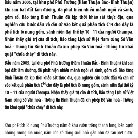
Đầu năm 2005, tại khu phố Phú Trường (Hàm Thuận Bắc - Bình Thuận)
khi san bạt đất làm đường, đã phát hiện nhiều mảnh ngói và sành,
gốm cổ. Bảo tàng Bình Thuận đã kịp thời khảo sát thực địa, qua
nghiên cứu bước đầu và căn cứ vào kết quả phân tích C14 cho đây là
phế tích lò nung gốm, sành niên đại thế kỷ 10 - 11 của người Champa.
Nhận thấy giá trị của di tích, Bảo tàng Lịch sử Việt Nam cùng Sở Văn
hoá - Thông tin Bình Thuận đã xin phép Bộ Văn hoá - Thông tin khai
quật "chữa cháy" di tích này.
Đầu năm 2005, tại khu phố Phú Trường (Hàm Thuận Bắc - Bình Thuận) khi san
bạt đất làm đường, đã phát hiện nhiều mảnh ngói và sành, gốm cổ. Bảo tàng
Bình Thuận đã kịp thời khảo sát thực địa, qua nghiên cứu bước đầu và căn cứ
14
vào kết quả phân tích C
cho đây là phế tích lò nung gốm, sành niên đại thế kỷ
10 - 11 của người Champa. Nhận thấy giá trị của di tích, Bảo tàng Lịch sử Việt
Nam cùng Sở Văn hoá - Thông tin Bình Thuận đã xin phép Bộ Văn hoá - Thông
tin khai quật "chữa cháy" di tích này.
Khu phế tích lò nung Phú Trường nằm ở khu vườn trồng thanh long, bên cạnh
những ruộng lúa nước, nằm liền kề dòng suối nhỏ gần như đã cạn kiệt nước.