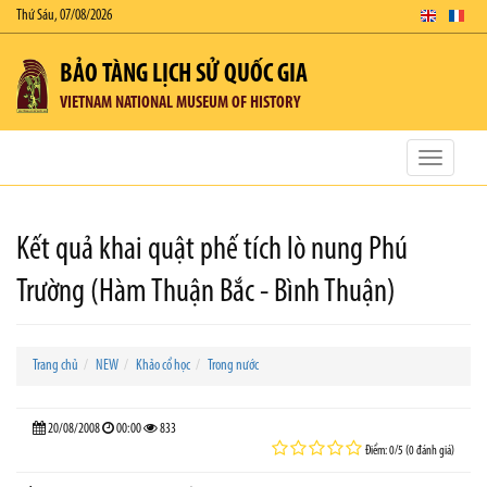
Thứ Sáu, 07/08/2026
BẢO TÀNG LỊCH SỬ QUỐC GIA
VIETNAM NATIONAL MUSEUM OF HISTORY
Toggle
navigatio
Kết quả khai quật phế tích lò nung Phú
Trường (Hàm Thuận Bắc - Bình Thuận)
Trang chủ
NEW
Khảo cổ học
Trong nước
20/08/2008
00:00
833
Điểm: 0/5 (0 đánh giá)