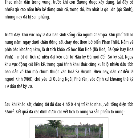
Theo nhân dân trong vùng, trước khi con đường được xây dựng, tại đây có
nhiều gò cao nằm liền kề dòng suối cổ, trong đó, lớn nhất là gò Lôn (gò Sành),
nhưng nay đã bị san phẳng.
Trước đây, khu vực này là địa bàn sinh sống của người Champa. Khu phế tích lò
nung nằm ngay dưới chân động cát chạy dọc theo bờ biển Phan Thiết. Nằm về
phía bắc khoảng 5km, là di tích khảo cổ học Bàu Hoè (Bà Hoè, Bà Què hay Hoà
Vinh) - một di tích có niên đại kéo dài từ Hậu kỳ Đá mới đến Sơ kỳ sắt. Ngay
khu vực động cát liền kề, trong quá trình khai thác cũng xuất lộ nhiều dấu tích
báo dẫn về khu mộ chum thuộc văn hoá Sa Huỳnh. Hiện nay, dân cư đều là
người Kinh (Việt), chủ yếu từ Quảng Ngãi, Phú Yên, vào định cư khoảng thế kỷ
19 đầu thế kỷ 20.
Sau khi khảo sát, chúng tôi đã đào 4 hố ở 4 vị trí khác nhau, với tổng diện tích
2
56m
. Kết quả đã xác định được các vết tích lò nung và sản phẩm lò nung: