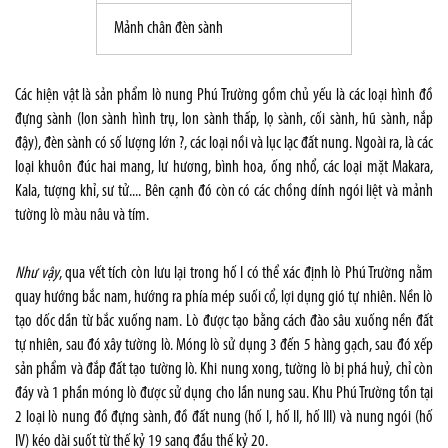
Mảnh chân đèn sành
Các hiện vật là sản phẩm lò nung Phú Trường gồm chủ yếu là các loại hình đồ
đựng sành (lon sành hình trụ, lon sành thấp, lọ sành, cối sành, hũ sành, nắp
đậy), đèn sành có số lượng lớn ?, các loại nồi và lục lạc đất nung. Ngoài ra, là các
loại khuôn đúc hai mang, lư hương, bình hoa, ống nhổ, các loại mặt Makara,
Kala, tượng khỉ, sư tử.... Bên cạnh đó còn có các chồng dính ngói liệt và mảnh
tường lò màu nâu và tím.
Như vậy
, qua vết tích còn lưu lại trong hố I có thể xác định lò Phú Trường nằm
quay hướng bắc nam, hướng ra phía mép suối cổ, lợi dụng gió tự nhiên. Nền lò
tạo dốc dần từ bắc xuống nam. Lò được tạo bằng cách đào sâu xuống nền đất
tự nhiên, sau đó xây tường lò. Móng lò sử dụng 3 đến 5 hàng gạch, sau đó xếp
sản phẩm và đắp đất tạo tường lò. Khi nung xong, tường lò bị phá huỷ, chỉ còn
đáy và 1 phần móng lò được sử dụng cho lần nung sau. Khu Phú Trường tồn tại
2 loại lò nung đồ đựng sành, đồ đất nung (hố I, hố II, hố III) và nung ngói (hố
IV) kéo dài suốt từ thế kỷ 19 sang đầu thế kỷ 20.