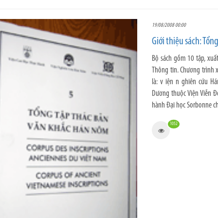
19/08/2008 00:00
Giới thiệu sách: Tổ
Bộ sách gồm 10 tập, xuấ
Thông tin. Chương trình
là: v iện n ghiên cứu 
Dương thuộc Viện Viễn Đ
hành Đại học Sorbonne ch
1052