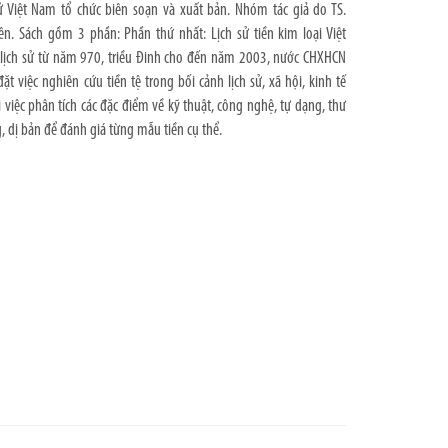
ử Việt Nam tổ chức biên soạn và xuất bản. Nhóm tác giả do TS.
. Sách gồm 3 phần: Phần thứ nhất: Lịch sử tiền kim loại Việt
ỳ lịch sử từ năm 970, triều Ðinh cho đến năm 2003, nước CHXHCN
đặt việc nghiên cứu tiền tệ trong bối cảnh lịch sử, xã hội, kinh tế
i việc phân tích các đặc điểm về kỹ thuật, công nghệ, tự dạng, thư
g, dị bản để đánh giá từng mẫu tiền cụ thể.