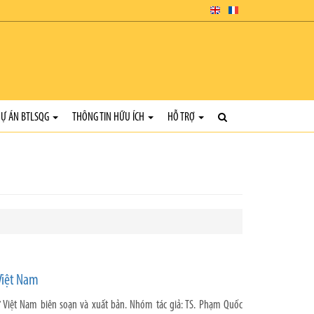
Ự ÁN BTLSQG
THÔNG TIN HỮU ÍCH
HỖ TRỢ
Việt Nam
ử Việt Nam biên soạn và xuất bản. Nhóm tác giả: TS. Phạm Quốc