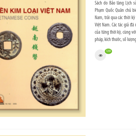
Sách do Bảo tàng Lịch s
Phạm Quốc Quân chủ biên
Nam, trải qua các thời k
Việt Nam. Các tác giả đã 
của từng thời kỳ, cùng vớ
pháp, kích thước, số lượn
1208