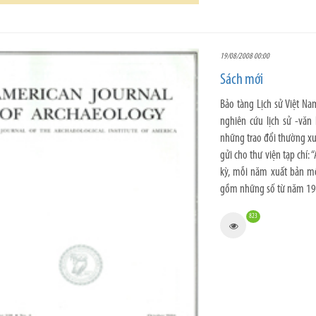
19/08/2008 00:00
Sách mới
Bảo tàng Lịch sử Việt N
nghiên cứu lịch sử -văn
những trao đổi thường xu
gửi cho thư viện tạp chí:
kỳ, mỗi năm xuất bản mộ
gồm những số từ năm 1979
823