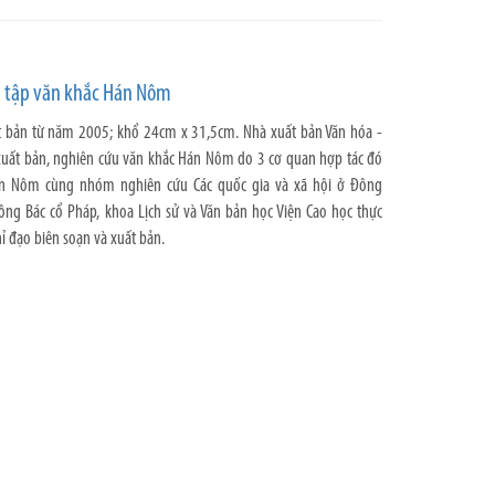
ng tập văn khắc Hán Nôm
t bản từ năm 2005; khổ 24cm x 31,5cm. Nhà xuất bản Văn hóa -
 xuất bản, nghiên cứu văn khắc Hán Nôm do 3 cơ quan hợp tác đó
Hán Nôm cùng nhóm nghiên cứu Các quốc gia và xã hội ở Đông
ông Bác cổ Pháp, khoa Lịch sử và Văn bản học Viện Cao học thực
ỉ đạo biên soạn và xuất bản.