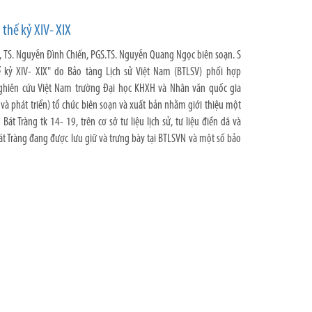
 thế kỷ XIV- XIX
, TS. Nguyễn Đình Chiến, PGS.TS. Nguyễn Quang Ngọc biên soạn. S
 kỷ XIV- XIX" do Bảo tàng Lịch sử Việt Nam (BTLSV) phối hợp
ghiên cứu Việt Nam trường Đại học KHXH và Nhân văn quốc gia
 và phát triển) tổ chức biên soạn và xuất bản nhằm giới thiệu một
át Tràng tk 14- 19, trên cơ sở tư liệu lịch sử, tư liệu điền dã và
át Tràng đang được lưu giữ và trưng bày tại BTLSVN và một số bảo