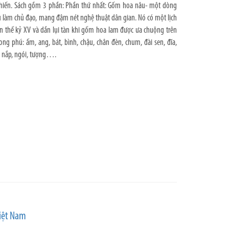
hiến. Sách gồm 3 phần: Phần thứ nhất: Gốm hoa nâu- một dòng
u làm chủ đạo, mang đậm nét nghệ thuật dân gian. Nó có một lịch
đến thế kỷ XV và dần lụi tàn khi gốm hoa lam được ưa chuộng trên
hong phú: ấm, ang, bát, bình, chậu, chân đèn, chum, đài sen, đĩa,
áp, nắp, ngói, tượng….
Việt Nam