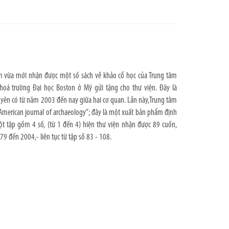
am vừa mới nhận được một số sách về khảo cổ học của Trung tâm
 hoá trường Đại học Boston ở Mỹ gửi tặng cho thư viện. Đây là
yên có từ năm 2003 đến nay giữa hai cơ quan. Lần này,Trung tâm
 “American journal of archaeology”; đây là một xuất bản phẩm định
t tập gồm 4 số, (từ 1 đến 4) hiện thư viện nhận được 89 cuốn,
 đến 2004,- liên tục từ tập số 83 - 108.