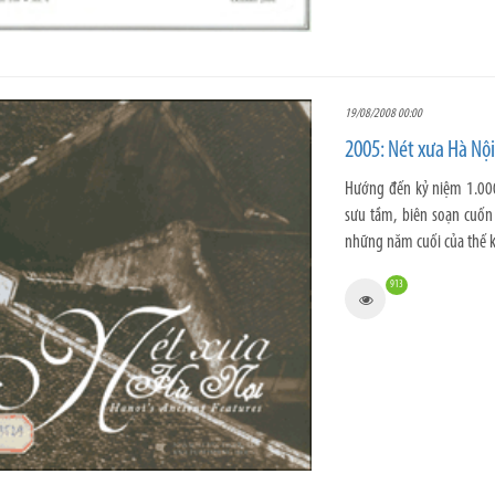
19/08/2008 00:00
2005: Nét xưa Hà Nộ
Hướng đến kỷ niệm 1.00
sưu tầm, biên soạn cuốn
những năm cuối của thế k
913