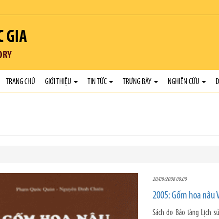
C GIA
ORY
TRANG CHỦ
GIỚI THIỆU
TIN TỨC
TRƯNG BÀY
NGHIÊN CỨU
D
20/08/2008 00:00
2005: Gốm hoa nâu 
Sách do Bảo tàng Lịch s