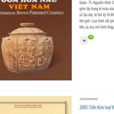
Quân- TS. Nguyễn Đình C
gốm lấy trang trí màu nâ
sử lâu dài, từ thế kỷ XI 
thế giới. Loại hình rất p
liễn, lọ, loa, mô hình th
1120
20/08/2008 00:00
2005: Tiền Kim loại 