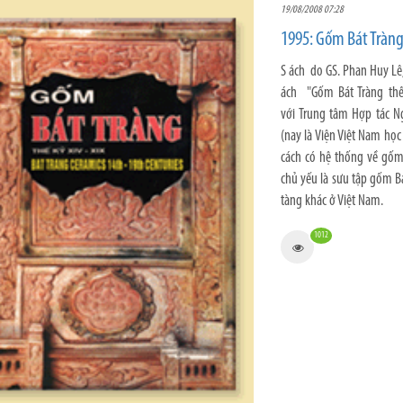
19/08/2008 07:28
1995: Gốm Bát Tràng
S ách do GS. Phan Huy Lê
ách "Gốm Bát Tràng thế
với Trung tâm Hợp tác N
(nay là Viện Việt Nam học
cách có hệ thống về gốm B
chủ yếu là sưu tập gốm B
tàng khác ở Việt Nam.
1012