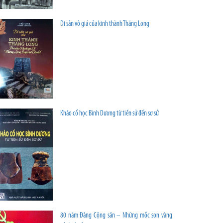
Di sản vô giá của kinh thành Thăng Long
Khảo cổ học Bình Dương từ tiền sử đến sơ sử
80 năm Đảng Cộng sản – Những mốc son vàng