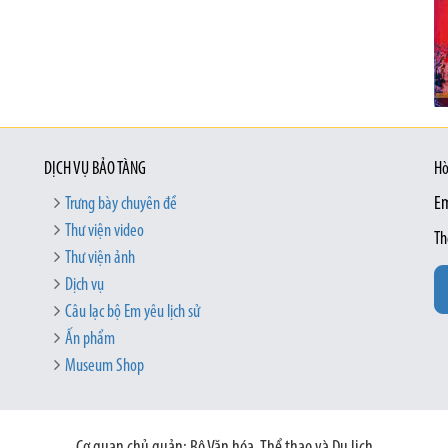
DỊCH VỤ BẢO TÀNG
Hò
Trưng bày chuyên đề
Em
Thư viện video
Th
Thư viện ảnh
Dịch vụ
Câu lạc bộ Em yêu lịch sử
Ấn phẩm
Museum Shop