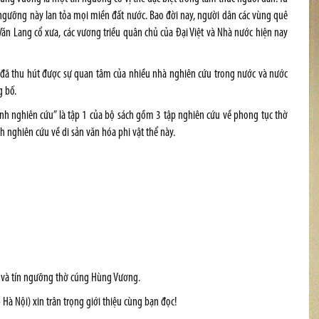
n ngưỡng này lan tỏa mọi miền đất nước. Bao đời nay, người dân các vùng quê
ăn Lang cổ xưa, các vương triều quân chủ của Đại Việt và Nhà nước hiện nay
g đã thu hút được sự quan tâm của nhiều nhà nghiên cứu trong nước và nước
g bố.
nh nghiên cứu” là tập 1 của bộ sách gồm 3 tập nghiên cứu về phong tục thờ
nghiên cứu về di sản văn hóa phi vật thể này.
 và tín ngưỡng thờ cúng Hùng Vương.
Hà Nội) xin trân trọng giới thiệu cùng bạn đọc!