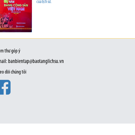
của lịch sử.
m thư góp ý
ail: banbientap@baotanglichsu.vn
eo dõi chúng tôi