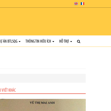
Ự ÁN BTLSQG
THÔNG TIN HỮU ÍCH
HỖ TRỢ
I VIẾT KHÁC