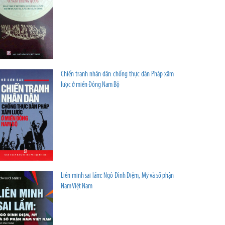
Chiến tranh nhân dân chống thực dân Pháp xâm
lược ở miền Đông Nam Bộ
Liên minh sai lầm: Ngô Đình Diệm, Mỹ và số phận
Nam Việt Nam