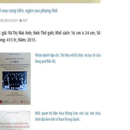
i nay cung tiến, ngàn sau phụng thờ.
/06/2016 03:07
837
c giả: Vũ Thị Mai Anh; Nxb: Thế giới; Khổ sách: 16 cm x 24 cm; Số
ợng: 415 tr.; Năm: 2015.
Nhân danh tập chí. Tài liệu về tổ chức và tục lệ của
làng quê Bắc Kỳ.
Mối quan hệ Văn hóa Đông Sơn với các văn hóa
thời đại kim khí ở Nam Trung Quốc.