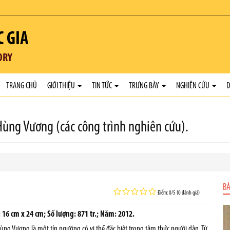
C GIA
ORY
TRANG CHỦ
GIỚI THIỆU
TIN TỨC
TRƯNG BÀY
NGHIÊN CỨU
D
ùng Vương (các công trình nghiên cứu).
BÀ
Điểm: 0/5 (0 đánh giá)
 16 cm x 24 cm; Số lượng: 871 tr.; Năm: 2012.
ùng Vương là một tín ngưỡng có vị thế đặc biệt trong tâm thức người dân. Từ