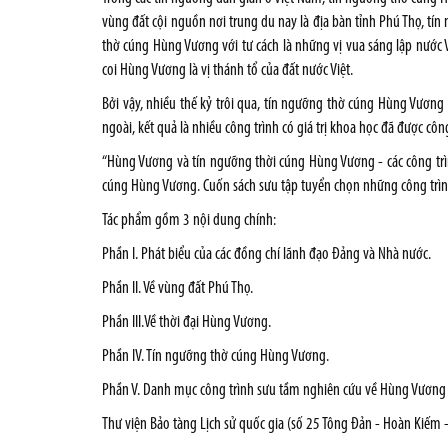
vùng đất cội nguồn nơi trung du nay là địa bàn tỉnh Phú Thọ, tí
thờ cúng Hùng Vương với tư cách là những vị vua sáng lập nước V
coi Hùng Vương là vị thánh tổ của đất nước Việt.
Bởi vậy, nhiều thế kỷ trôi qua, tín ngưỡng thờ cúng Hùng Vươn
ngoài, kết quả là nhiều công trình có giá trị khoa học đã được côn
“Hùng Vương và tín ngưỡng thời cúng Hùng Vương - các công trì
cúng Hùng Vương. Cuốn sách sưu tập tuyển chọn những công trình 
Tác phẩm gồm 3 nội dung chính:
Phần I. Phát biểu của các đồng chí lãnh đạo Đảng và Nhà nước.
Phần II. Về vùng đất Phú Thọ.
Phần III.Về thời đại Hùng Vương.
Phần IV. Tín ngưỡng thờ cúng Hùng Vương.
Phần V. Danh mục công trình sưu tầm nghiên cứu về Hùng Vương
Thư viện Bảo tàng Lịch sử quốc gia (số 25 Tông Đản - Hoàn Kiếm - 