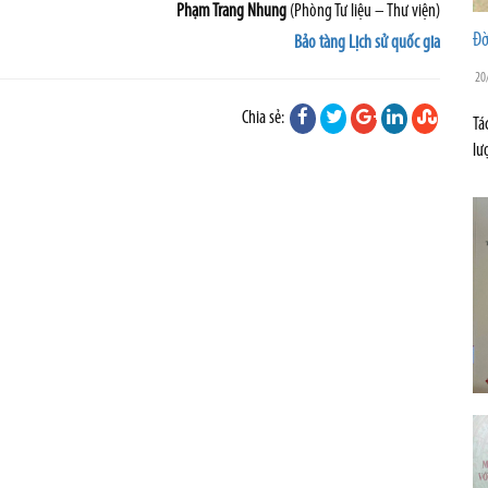
Phạm Trang Nhung
(Phòng Tư liệu – Thư viện)
Đờ
Bảo tàng Lịch sử quốc gia
20
Chia sẻ:
Tá
lư