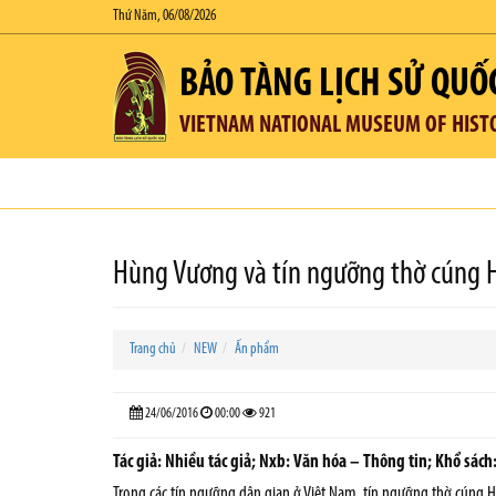
Thứ Năm, 06/08/2026
BẢO TÀNG LỊCH SỬ QUỐ
VIETNAM NATIONAL MUSEUM OF HIST
Hùng Vương và tín ngưỡng thờ cúng H
Trang chủ
NEW
Ấn phẩm
24/06/2016
00:00
921
Tác giả: Nhiều tác giả; Nxb: Văn hóa – Thông tin; Khổ sách:
Trong các tín ngưỡng dân gian ở Việt Nam, tín ngưỡng thờ cúng H