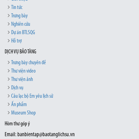
Tin tức
Trưng bày
Nghiên cứu
Dự án BTLSQG
Hỗ trợ
DỊCH VỤ BẢO TÀNG
Trưng bày chuyên đề
Thư viện video
Thư viện ảnh
Dịch vụ
Câu lạc bộ Em yêu lịch sử
Ấn phẩm
Museum Shop
Hòm thư góp ý
Email: banbientap@baotanglichsu.vn