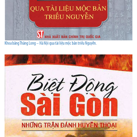
Khoa bảng Thăng Long – Hà Nội qua tài liệu mộc bản triều Nguyễn.