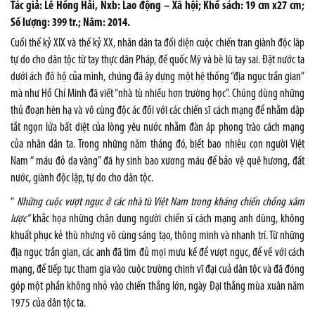
Tác giả: Lê Hồng Hải, Nxb: Lao động – Xã hội; Khổ sách: 19 cm x27 cm;
Số lượng: 399 tr.; Năm: 2014.
Cuối thế kỷ XIX và thế kỷ XX, nhân dân ta đối diện cuộc chiến tran giành độc lâp
tự do cho dân tộc từ tay thực dân Pháp, đế quốc Mỹ và bè lũ tay sai. Đặt nước ta
dưới ách đô hộ của mình, chúng đã ây dựng một hệ thống “địa ngục trần gian”
mà như Hồ Chí Minh đã viết “nhà tù nhiều hơn trường học”. Chúng dùng những
thủ đoạn hèn hạ và vô cùng độc ác đối với các chiến sĩ cách mạng để nhằm dập
tắt ngọn lửa bất diệt của lòng yêu nước nhằm đàn áp phong trào cách mạng
của nhân dân ta. Trong những năm tháng đó, biết bao nhiêu con người Việt
Nam “ máu đỏ da vàng” đã hy sinh bao xương máu để bảo vệ quê hương, đất
nước, giành độc lập, tự do cho dân tộc.
“
Những cuộc vượt ngục ở các nhà tù Việt Nam trong kháng chiến chống xâm
lược”
khắc họa những chân dung người chiến sĩ cách mạng anh dũng, không
khuất phục kẻ thù nhưng vô cùng sáng tạo, thông minh và nhanh trí. Từ những
địa ngục trần gian, các anh đã tìm đủ mọi mưu kế để vượt ngục, để về với cách
mạng, để tiếp tục tham gia vào cuộc trường chinh vĩ đại cuả dân tộc và đã đóng
góp một phần không nhỏ vào chiến thắng lớn, ngày Đại thắng mùa xuân năm
1975 của dân tộc ta.