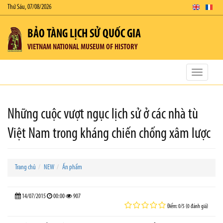
Thứ Sáu, 07/08/2026
BẢO TÀNG LỊCH SỬ QUỐC GIA
VIETNAM NATIONAL MUSEUM OF HISTORY
Toggle
navigatio
Những cuộc vượt ngục lịch sử ở các nhà tù
Việt Nam trong kháng chiến chống xâm lược
Trang chủ
NEW
Ấn phẩm
14/07/2015
00:00
907
Điểm: 0/5 (0 đánh giá)