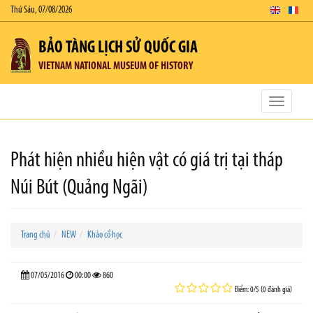
Thứ Sáu, 07/08/2026
BẢO TÀNG LỊCH SỬ QUỐC GIA
VIETNAM NATIONAL MUSEUM OF HISTORY
Toggle
navigatio
Phát hiện nhiều hiện vật có giá trị tại tháp
Núi Bút (Quảng Ngãi)
Trang chủ
NEW
Khảo cổ học
07/05/2016
00:00
860
Điểm: 0/5 (0 đánh giá)