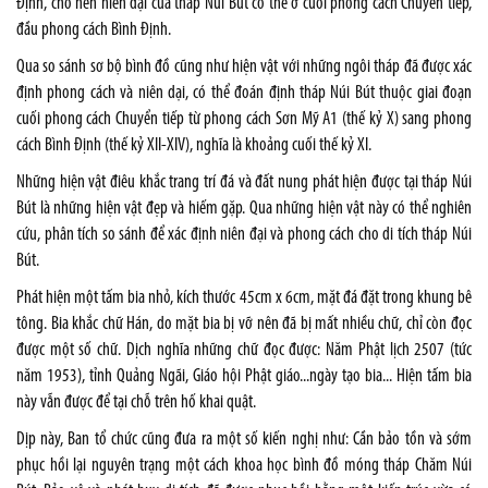
Định, cho nên niên đại của tháp Núi Bút có thể ở cuối phong cách Chuyển tiếp,
đầu phong cách Bình Định.
Qua so sánh sơ bộ bình đồ cũng như hiện vật với những ngôi tháp đã được xác
định phong cách và niên dại, có thể đoán định tháp Núi Bút thuộc giai đoạn
cuối phong cách Chuyển tiếp từ phong cách Sơn Mỹ A1 (thế kỷ X) sang phong
cách Bình Định (thế kỷ XII-XIV), nghĩa là khoảng cuối thế kỷ XI.
Những hiện vật điêu khắc trang trí đá và đất nung phát hiện được tại tháp Núi
Bút là những hiện vật đẹp và hiếm gặp. Qua những hiện vật này có thể nghiên
cứu, phân tích so sánh để xác định niên đại và phong cách cho di tích tháp Núi
Bút.
Phát hiện một tấm bia nhỏ, kích thước 45cm x 6cm, mặt đá đặt trong khung bê
tông. Bia khắc chữ Hán, do mặt bia bị vỡ nên đã bị mất nhiều chữ, chỉ còn đọc
được một số chữ. Dịch nghĩa những chữ đọc được: Năm Phật lịch 2507 (tức
năm 1953), tỉnh Quảng Ngãi, Giáo hội Phật giáo...ngày tạo bia... Hiện tấm bia
này vẫn được để tại chỗ trên hố khai quật.
Dịp này, Ban tổ chức cũng đưa ra một số kiến nghị như: Cần bảo tồn và sớm
phục hồi lại nguyên trạng một cách khoa học bình đồ móng tháp Chăm Núi