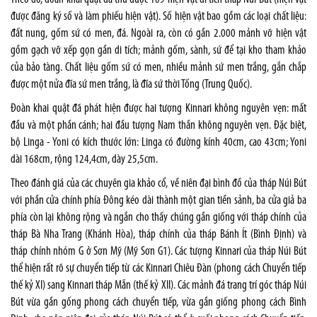
được đăng ký số và làm phiếu hiện vật). Số hiện vật bao gồm các loại chất liệu:
đất nung, gốm sứ có men, đá. Ngoài ra, còn có gần 2.000 mảnh vỡ hiện vật
gồm gạch vỡ xếp gọn gần di tích; mảnh gốm, sành, sứ để tại kho tham khảo
của bảo tàng. Chất liệu gốm sứ có men, nhiều mảnh sứ men trắng, gắn chắp
được một nửa đĩa sứ men trắng, là đĩa sứ thời Tống (Trung Quốc).
Đoàn khai quật đã phát hiện được hai tượng Kinnari không nguyên vẹn: mất
đầu và một phần cánh; hai đầu tượng Nam thần không nguyên vẹn. Đặc biệt,
bộ Linga - Yoni có kích thước lớn: Linga có đường kính 40cm, cao 43cm; Yoni
dài 168cm, rộng 124,4cm, dày 25,5cm.
Theo đánh giá của các chuyên gia khảo cổ, về niên đại bình đồ của tháp Núi Bút
với phần cửa chính phía Đông kéo dài thành một gian tiền sảnh, ba cửa giả ba
phía còn lại không rộng và ngắn cho thấy chúng gần giống với tháp chính của
tháp Bà Nha Trang (Khánh Hòa), tháp chính của tháp Bánh Ít (Bình Định) và
tháp chính nhóm G ở Sơn Mỹ (Mỹ Sơn G1). Các tượng Kinnari của tháp Núi Bút
thể hiện rất rõ sự chuyển tiếp từ các Kinnari Chiêu Đàn (phong cách Chuyển tiếp
thế kỷ XI) sang Kinnari tháp Mẫn (thế kỷ XII). Các mảnh đá trang trí góc tháp Núi
Bút vừa gần gống phong cách chuyển tiếp, vừa gần giống phong cách Bình