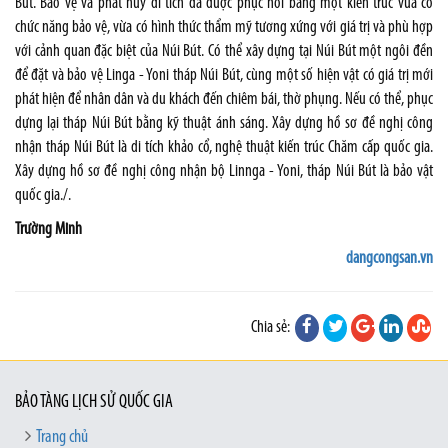
Bút. Bảo vệ và phát huy di tích đã được phục hồi bằng một kiến trúc vừa có
chức năng bảo vệ, vừa có hình thức thẩm mỹ tương xứng với giá trị và phù hợp
với cảnh quan đặc biệt của Núi Bút. Có thể xây dựng tại Núi Bút một ngôi đền
để đặt và bảo vệ Linga - Yoni tháp Núi Bút, cùng một số hiện vật có giá trị mới
phát hiện để nhân dân và du khách đến chiêm bái, thờ phụng. Nếu có thể, phục
dựng lại tháp Núi Bút bằng kỹ thuật ánh sáng. Xây dựng hồ sơ đề nghị công
nhận tháp Núi Bút là di tích khảo cổ, nghệ thuật kiến trúc Chăm cấp quốc gia.
Xây dựng hồ sơ đề nghị công nhận bộ Linnga - Yoni, tháp Núi Bút là bảo vật
quốc gia./.
Trường Minh
dangcongsan.vn
Chia sẻ:
BẢO TÀNG LỊCH SỬ QUỐC GIA
Trang chủ