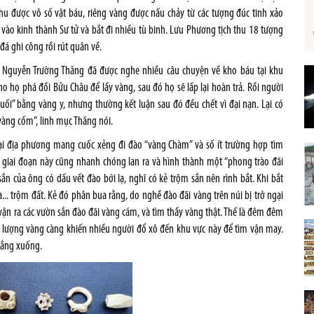
u được vô số vật báu, riêng vàng được nấu chảy từ các tượng đúc tinh xảo
ào kinh thành Sư tử và bắt đi nhiều tù binh. Lưu Phương tịch thu 18 tượng
đá ghi công rồi rút quân về.
ục Nguyễn Trường Thăng đã được nghe nhiều câu chuyện về kho báu tại khu
ho họ phá đồi Bửu Châu để lấy vàng, sau đó họ sẽ lấp lại hoàn trả. Rồi người
uối” bằng vàng y, nhưng thường kết luận sau đó đều chết vì đại nạn. Lại có
vàng cốm”, linh mục Thăng nói.
ại địa phương mang cuốc xẻng đi đào “vàng Chàm” và số ít trường hợp tìm
u giai đoạn này cũng nhanh chóng lan ra và hình thành một “phong trào đãi
n của ông có dấu vết đào bới lạ, nghĩ có kẻ trộm sắn nên rình bắt. Khi bắt
.. trộm đất. Kẻ đó phân bua rằng, do nghề đào đãi vàng trên núi bị trở ngại
 vận ra các vườn sắn đào đãi vàng cám, và tìm thấy vàng thật. Thế là đêm đêm
 cả lượng vàng càng khiến nhiều người đổ xô đến khu vực này để tìm vận may.
 lắng xuống.