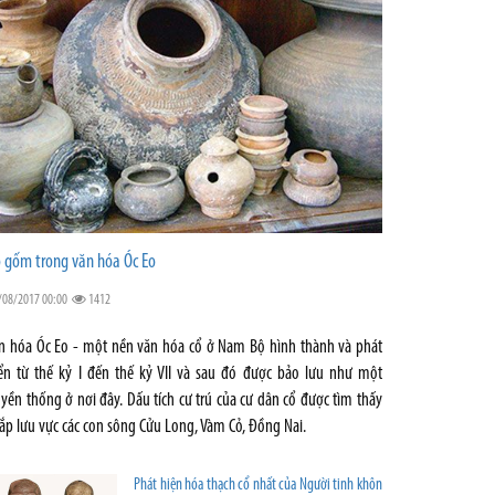
 gốm trong văn hóa Óc Eo
/08/2017 00:00
1412
n hóa Óc Eo - một nền văn hóa cổ ở Nam Bộ hình thành và phát
iển từ thế kỷ I đến thế kỷ VII và sau đó được bảo lưu như một
uyền thống ở nơi đây. Dấu tích cư trú của cư dân cổ được tìm thấy
ắp lưu vực các con sông Cửu Long, Vàm Cỏ, Đồng Nai.
Phát hiện hóa thạch cổ nhất của Người tinh khôn