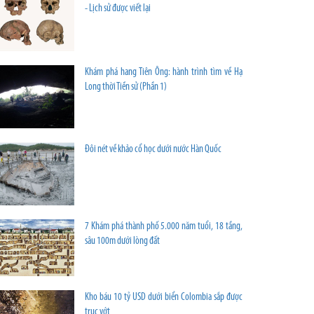
- Lịch sử được viết lại
Khám phá hang Tiên Ông: hành trình tìm về Hạ
Long thời Tiền sử (Phần 1)
Đôi nét về khảo cổ học dưới nước Hàn Quốc
7 Khám phá thành phố 5.000 năm tuổi, 18 tầng,
sâu 100m dưới lòng đất
Kho báu 10 tỷ USD dưới biển Colombia sắp được
trục vớt