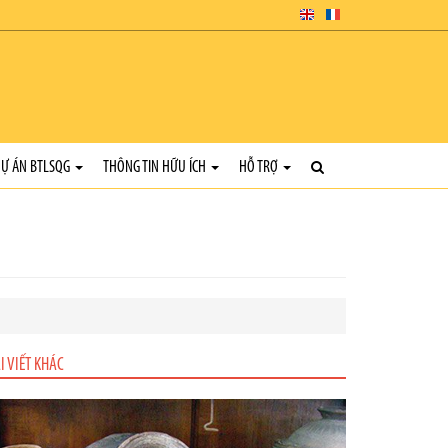
Ự ÁN BTLSQG
THÔNG TIN HỮU ÍCH
HỖ TRỢ
I VIẾT KHÁC