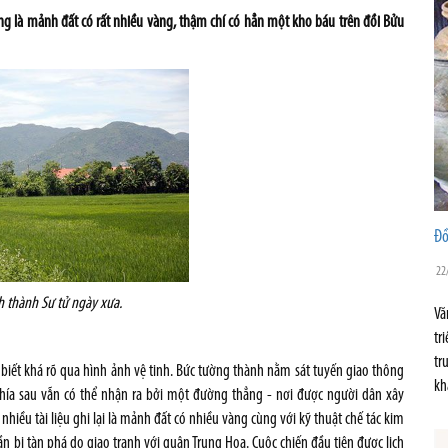
ng là mảnh đất có rất nhiều vàng, thậm chí có hẳn một kho báu trên đồi Bửu
Đồ
22
h thành Sư tử ngày xưa.
Vă
tr
tr
biết khá rõ qua hình ảnh vệ tinh. Bức tường thành nằm sát tuyến giao thông
kh
hía sau vẫn có thể nhận ra bởi một đường thẳng - nơi được người dân xây
iều tài liệu ghi lại là mảnh đất có nhiều vàng cùng với kỹ thuật chế tác kim
lần bị tàn phá do giao tranh với quân Trung Hoa. Cuộc chiến đầu tiên được lịch