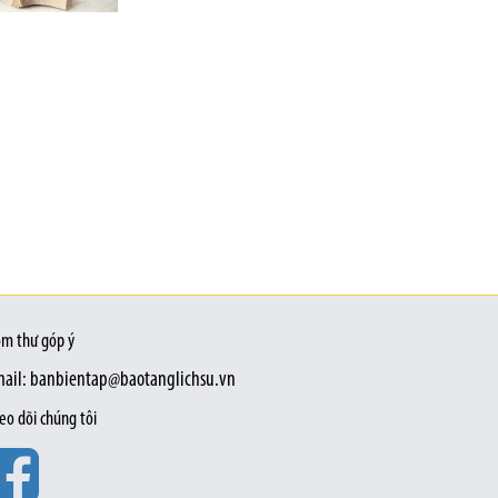
m thư góp ý
ail: banbientap@baotanglichsu.vn
eo dõi chúng tôi