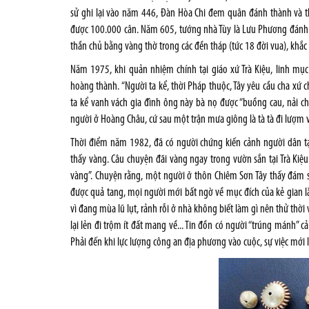
sử ghi lại vào năm 446, Đàn Hòa Chi đem quân đánh thành và th
được 100.000 cân. Năm 605, tướng nhà Tùy là Lưu Phương đánh v
thần chủ bằng vàng thờ trong các đền tháp (tức 18 đời vua), khắc 
Năm 1975, khi quản nhiệm chính tại giáo xứ Trà Kiệu, linh m
hoàng thành. “Người ta kể, thời Pháp thuộc, Tây yêu cầu cha xứ c
ta kể vanh vách gia đình ông này bà nọ được “buồng cau, nải ch
người ở Hoàng Châu, cứ sau một trận mưa giông là tà tà đi lượm 
Thời điểm năm 1982, đã có người chứng kiến cảnh người dân t
thấy vàng. Câu chuyện đãi vàng ngay trong vườn sắn tại Trà Kiệ
vàng”. Chuyện rằng, một người ở thôn Chiêm Sơn Tây thấy đám sắ
được quả tang, mọi người mới bất ngờ về mục đích của kẻ gian là.
vì đang mùa lũ lụt, rảnh rỗi ở nhà không biết làm gì nên thử thời
lại lẻn đi trộm ít đất mang về... Tin đồn có người “trúng mánh”
Phải đến khi lực lượng công an địa phương vào cuộc, sự việc mới