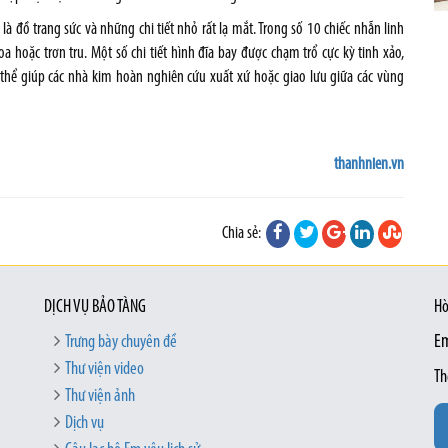
 đồ trang sức và những chi tiết nhỏ rất lạ mắt. Trong số 10 chiếc nhẫn linh
hoặc trơn tru. Một số chi tiết hình đĩa bay được chạm trổ cực kỳ tinh xảo,
ó thể giúp các nhà kim hoàn nghiên cứu xuất xứ hoặc giao lưu giữa các vùng
thanhnien.vn
Chia sẻ:
DỊCH VỤ BẢO TÀNG
Hò
Trưng bày chuyên đề
Em
Thư viện video
Th
Thư viện ảnh
Dịch vụ