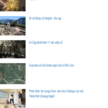
Di chỉ khảo cổ Delphi - Hy Lạp
Ai Cập phát hiện 17 xác ướp cổ
Góp bàn về chủ nhân ngôi mộ cổ Đức Sơn
Phát hiện bộ Linga-Yoni văn hóa Chămpa tại núi
Thiên Bút (Quảng Ngãi)