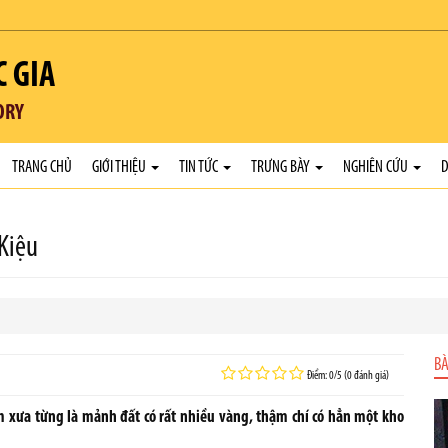
C GIA
ORY
TRANG CHỦ
GIỚI THIỆU
TIN TỨC
TRƯNG BÀY
NGHIÊN CỨU
D
 Kiệu
BÀ
Điểm: 0/5 (0 đánh giá)
m xưa từng là mảnh đất có rất nhiều vàng, thậm chí có hẳn một kho