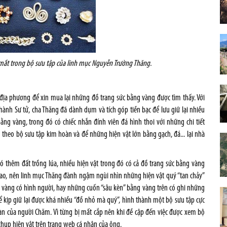
mắt trong bộ sưu tập của linh mục Nguyễn Trường Thăng.
địa phương để xin mua lại những đồ trang sức bằng vàng được tìm thấy. Với
ành Sư tử, cha Thăng đã dành dụm và tích góp tiền bạc để lưu giữ lại nhiều
ng vàng, trong đó có chiếc nhẫn đính viên đá hình thoi với những chi tiết
g theo bộ sưu tập kim hoàn và để những hiện vật lớn bằng gạch, đá... lại nhà
ó thêm đất trồng lúa, nhiều hiện vật trong đó có cả đồ trang sức bằng vàng
i cao, nên linh mục Thăng đành ngậm ngùi nhìn những hiện vật quý “tan chảy”
á vàng có hình người, hay những cuốn “sâu kèn” bằng vàng trên có ghi những
ể kịp giữ lại được khá nhiều “đồ nhỏ mà quý”, hình thành một bộ sưu tập cực
oàn của người Chăm. Vì từng bị mất cắp nên khi đề cập đến việc được xem bộ
chụp hiện vật trên trang web cá nhân của ông.