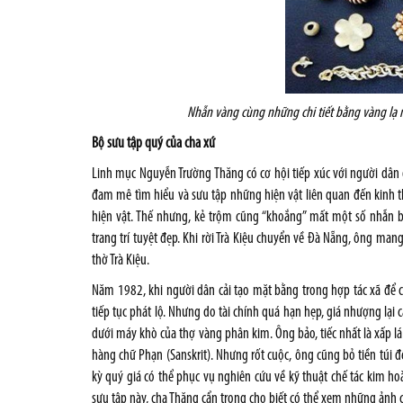
Nhẫn vàng cùng những chi tiết bằng vàng lạ 
Bộ sưu tập quý của cha xứ
Linh mục Nguyễn Trường Thăng có cơ hội tiếp xúc với người dân 
đam mê tìm hiểu và sưu tập những hiện vật liên quan đến kinh th
hiện vật. Thế nhưng, kẻ trộm cũng “khoắng” mất một số nhẫn bằ
trang trí tuyệt đẹp. Khi rời Trà Kiệu chuyển về Đà Nẵng, ông man
thờ Trà Kiệu.
Năm 1982, khi người dân cải tạo mặt bằng trong hợp tác xã để c
tiếp tục phát lộ. Nhưng do tài chính quá hạn hẹp, giá nhượng lạ
dưới máy khò của thợ vàng phân kim. Ông bảo, tiếc nhất là xấp l
hàng chữ Phạn (Sanskrit). Nhưng rốt cuộc, ông cũng bỏ tiền túi đ
kỳ quý giá có thể phục vụ nghiên cứu về kỹ thuật chế tác kim h
sưu tập này, cha Thăng cẩn trọng cho biết có thể xem những ảnh 