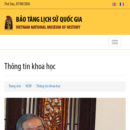
Thứ Sáu, 07/08/2026
BẢO TÀNG LỊCH SỬ QUỐC GIA
VIETNAM NATIONAL MUSEUM OF HISTORY
Toggle
navigatio
Thông tin khoa học
Trang chủ
NEW
Thông tin khoa học