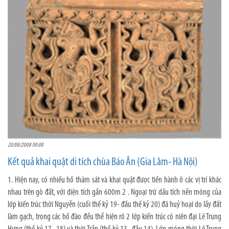
20/08/2008 00:00
Kết quả khai quật di tích chùa Báo Ân (Gia Lâm- Hà Nội)
1. Hiện nay, có nhiều hố thám sát và khai quật được tiến hành ở các vị trí khác
nhau trên gò đất, với diện tích gần 600m 2 . Ngoại trừ dấu tích nền móng của
lớp kiến trúc thời Nguyễn (cuối thế kỷ 19- đầu thế kỷ 20) đã huỷ hoại do lấy đất
làm gạch, trong các hố đào đều thể hiện rõ 2 lớp kiến trúc có niên đại Lê Trung