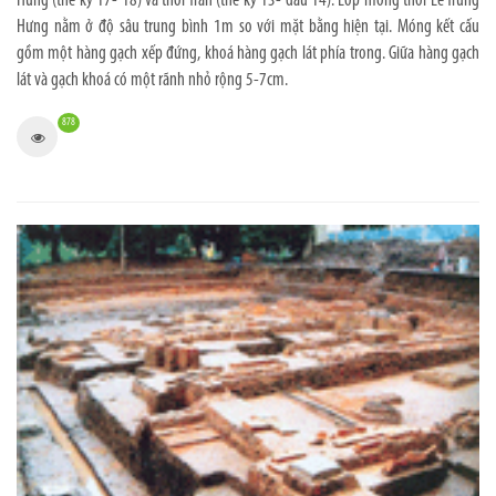
Hưng (thế kỷ 17- 18) và thời Trần (thế kỷ 13- đầu 14). Lớp móng thời Lê Trung
Hưng nằm ở độ sâu trung bình 1m so với mặt bằng hiện tại. Móng kết cấu
gồm một hàng gạch xếp đứng, khoá hàng gạch lát phía trong. Giữa hàng gạch
lát và gạch khoá có một rãnh nhỏ rộng 5-7cm.
878