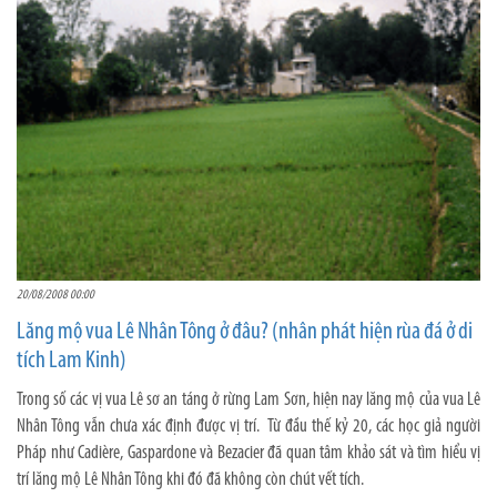
20/08/2008 00:00
Lăng mộ vua Lê Nhân Tông ở đâu? (nhân phát hiện rùa đá ở di
tích Lam Kinh)
Trong số các vị vua Lê sơ an táng ở rừng Lam Sơn, hiện nay lăng mộ của vua Lê
Nhân Tông vẫn chưa xác định được vị trí. Từ đầu thế kỷ 20, các học giả người
Pháp như Cadière, Gaspardone và Bezacier đã quan tâm khảo sát và tìm hiểu vị
trí lăng mộ Lê Nhân Tông khi đó đã không còn chút vết tích.