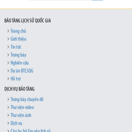
BẢO TÀNG LỊCH SỬ QUỐC GIA
Trang chủ
Giới thiệu
Tin tức
Trưng bày
Nghiên cứu
Dự án BTLSQG
Hỗ trợ
DỊCH VỤ BẢO TÀNG
Trưng bày chuyên đề
Thư viện video
Thư viện ảnh
Dịch vụ
Câu lạc bộ Em yêu lịch sử