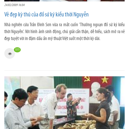
24/02/2009 16:04
Vẻ đẹp kỳ thú của đồ sứ ký kiểu thời Nguyễn
Nhà nghiên cứu Trần Đình Sơn vừa ra mắt cuốn 'Thưởng ngoạn đồ sứ ký kiểu
thời Nguyễn'. Với hình ảnh sinh động, chú giải cẩn thận, dễ hiểu, sách mở ra vẻ
đẹp tuyệt vời in đậm dấu ấn mỹ thuật Việt suốt một thời kỳ dài.
1373