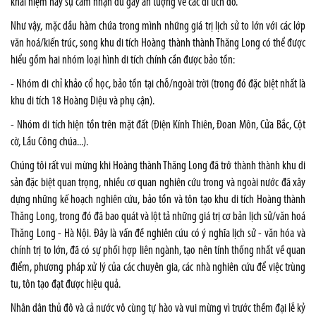
khái niệm hay sự cảm nhận đủ gây ấn tượng về các di tích đó.
Như vậy, mặc dầu hàm chứa trong mình những giá trị lịch sử to lớn với các lớp
văn hoá/kiến trúc, song khu di tích Hoàng thành thành Thăng Long có thể được
hiểu gồm hai nhóm loại hình di tích chính cần được bảo tồn:
- Nhóm di chỉ khảo cổ học, bảo tồn tại chỗ/ngoài trời (trong đó đặc biệt nhất là
khu di tích 18 Hoàng Diệu và phụ cận).
- Nhóm di tích hiện tồn trên mặt đất (Điện Kính Thiên, Đoan Môn, Cửa Bắc, Cột
cờ, Lầu Công chúa...).
Chúng tôi rất vui mừng khi Hoàng thành Thăng Long đã trở thành thành khu di
sản đặc biệt quan trọng, nhiều cơ quan nghiên cứu trong và ngoài nước đã xây
dựng những kế hoạch nghiên cứu, bảo tồn và tôn tạo khu di tích Hoàng thành
Thăng Long, trong đó đã bao quát và lột tả những giá trị cơ bản lịch sử/văn hoá
Thăng Long - Hà Nội. Đây là vấn đề nghiên cứu có ý nghĩa lịch sử - văn hóa và
chính trị to lớn, đã có sự phối hợp liên ngành, tạo nên tính thống nhất về quan
điểm, phương pháp xử lý của các chuyên gia, các nhà nghiên cứu để việc trùng
tu, tôn tạo đạt được hiệu quả.
Nhân dân thủ đô và cả nước vô cùng tự hào và vui mừng vì trước thềm đại lễ kỷ