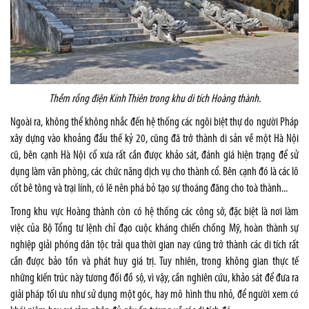
Thềm rồng điện Kính Thiên trong khu di tích Hoàng thành.
Ngoài ra, không thể không nhắc đến hệ thống các ngôi biệt thự do người Pháp
xây dựng vào khoảng đầu thế kỷ 20, cũng đã trở thành di sản về một Hà Nội
cũ, bên cạnh Hà Nội cổ xưa rất cần được khảo sát, đánh giá hiện trạng để sử
dụng làm văn phòng, các chức năng dịch vụ cho thành cổ. Bên cạnh đó là các lô
cốt bê tông và trại lính, có lẽ nên phá bỏ tạo sự thoáng đãng cho toà thành...
Trong khu vực Hoàng thành còn có hệ thống các công sở, đặc biệt là nơi làm
việc của Bộ Tổng tư lệnh chỉ đạo cuộc kháng chiến chống Mỹ, hoàn thành sự
nghiệp giải phóng dân tộc trải qua thời gian nay cũng trở thành các di tích rất
cần được bảo tồn và phát huy giá trị. Tuy nhiên, trong không gian thực tế
những kiến trúc này tương đối đồ sộ, vì vậy, cần nghiên cứu, khảo sát để đưa ra
giải pháp tối ưu như sử dụng một góc, hay mô hình thu nhỏ, để người xem có