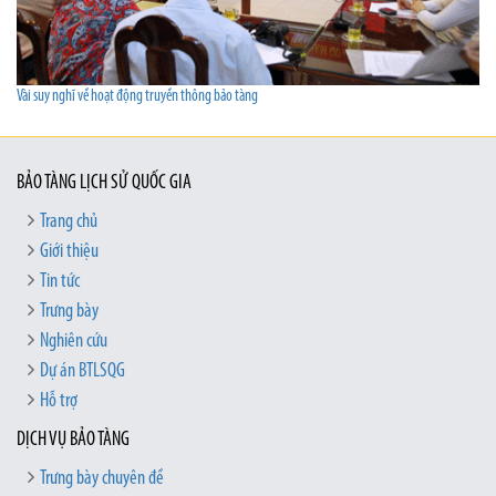
Vài suy nghĩ về hoạt động truyền thông bảo tàng
BẢO TÀNG LỊCH SỬ QUỐC GIA
Trang chủ
Giới thiệu
Tin tức
Trưng bày
Nghiên cứu
Dự án BTLSQG
Hỗ trợ
DỊCH VỤ BẢO TÀNG
Trưng bày chuyên đề