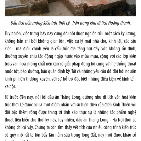
Dấu tích nền móng kiến trúc thời Lý- Trần trong khu di tích Hoàng thành.
Tuy nhiên, việc trưng bày này cũng đòi hỏi được nghiên cứu một cách kỹ lưỡng,
không hẳn chỉ bởi không gian lớn, việc xử lý mái nhà che, kính lát, các cấu
kiện... mà điều chính yếu là cấu trúc địa tầng nơi đây vốn không ổn định,
thường xuyên chịu tác động ngập nước vào mùa mưa, cộng với các lớp kiến
trúc/văn hoá chồng chất nên cần có giải pháp đồng bộ cùng với hệ thống thoát
nước tốt, bảo dưỡng, bảo quản định kỳ. Tất cả những yêu cầu đó đòi hỏi nguồn
kinh phí lớn thường xuyên, với sự hỗ trợ đặc biệt những điều kiện về kinh tế -
xã hội.
Từ trước đến nay, nói tới dấu ấn Thăng Long, dường như di tích văn hoá kiến
trúc thời Lê được coi là một điểm nhấn với sự hiện diện của điện Kính Thiên với
đôi bậc thềm rồng được trang trí tinh xảo thực sự là những tác phẩm nghệ
thuật tiêu biểu cho thời kỳ này. Tuy nhiên, dấu ấn Thăng Long - Hà Nội thời Lê
không chỉ có vậy. Chúng ta còn tìm thấy vết tích của nhiều công trình kiến trúc
có quy mô rất to lớn bấy lâu nằm sâu trong lòng đất, nay mới được khảo cổ