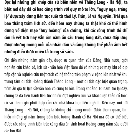
Đọc lại những ghi chép của sử biên niên về Thăng Long - Hà Nội, ta
biết nơi đây đã có bao công trình với quy mô to lớn, “nguy nga, tráng
lệ” được xây dựng liên tục suốt từ thời Lý, Trần, Lê và Nguyễn. Trải qua
bao thăng trầm lịch sử, đến hôm nay chúng ta thật khó có thể hình
dung về diện mạo “huy hoàng” của chúng, khi các công trình đó chỉ
còn là vết tích hay vẫn còn nằm ẩn sâu trong lòng đất, chưa đáp ứng
được những mong mỏi của nhân dân và càng không thể phản ánh hết
những điều được miêu tả trong sử sách.
Chỉ đến những năm gần đây, được sự quan tâm của Đảng, Nhà nước, giới
nghiên cứu khảo cổ, lịch sử - văn hóa Việt Nam đã có những cơ may khi có dịp
tiếp cận và nghiên cứu một cách có hệ thống trên phạm vi rộng lớn nhất về khu
trung tâm di tích Hoàng thành Thăng Long - một di tích đặc biệt quan trọng,
tiềm ẩn giá trị lịch sử/văn hoá vô cùng to lớn. Trong khoảng 10 năm trở lại đây,
chúng ta đã tiến hành liên tục nhiều đợt nghiên cứu và khai quật khảo cổ học,
có sự tham gia phối hợp của các nhà khoa học liên ngành. Đến nay, nói tới
Thăng Long - Hà Nội, chúng ta không chỉ mong muốn được tham quan, tìm
hiểu những gì nằm trong bốn bức tường thành cổ Hà Nội mà đã có thể biết
được các công trình kiến trúc cùng dấu ấn sinh hoạt Hoàng cung nằm sâu dưới
các lớp đất.