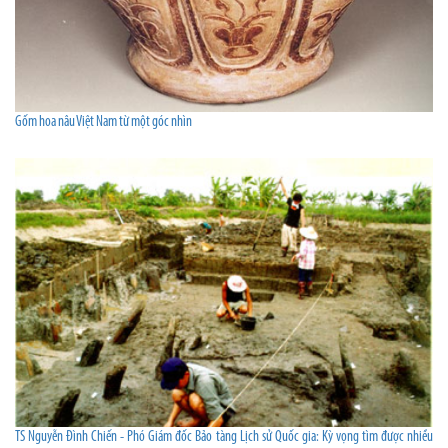
Gốm hoa nâu Việt Nam từ một góc nhìn
TS Nguyễn Đình Chiến - Phó Giám đốc Bảo tàng Lịch sử Quốc gia: Kỳ vọng tìm được nhiều