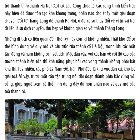
trở thành tỉnh/thành Hà Nội (Cột cờ, Lầu Công chúa...). Các công trình kiến trúc
này hiện đã được tôn tạo khá khang trang, phần nào cho thấy một giai đoạn
chuyển đổi từ Thăng Long để thành Hà Nội, ở đó có sự thay đổi về vị trí vai trò,
đi liền là sự dịch chuyển, thu hẹp về không gian so với thành Thăng Long.
Những di tích có liên quan đến thời kỳ này còn lại không nhiều. Thật khó để có
thể hình dung về quy mô và cấu trúc của thành cổ Hà Nội, trong khi các mặt
tây, đông và nam không còn vết tích. Mặc dầu vậy, với các bản vẽ với độ cao của
tường thành hiện tồn thì khả năng phục hồi các vòng thành không phải bất
khả thi. Tuy nhiên, các phố Lý Nam Đế, Trần Phú đều là khu vực dân cư, khó bề
giải toả. Vì vậy, trước mắt cần tập trung nối dài đoạn thành phía bắc cùng với
cổng, giúp người xem có thể hình dung đầy đủ hơn phần nào về quy mô của
toà thành cổ.