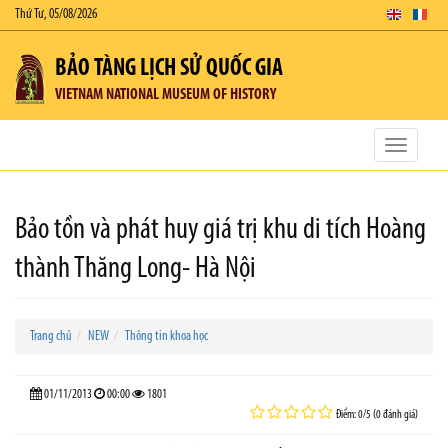
Thứ Tư, 05/08/2026
BẢO TÀNG LỊCH SỬ QUỐC GIA
VIETNAM NATIONAL MUSEUM OF HISTORY
Toggle
navigatio
Bảo tồn và phát huy giá trị khu di tích Hoàng
thành Thăng Long- Hà Nội
Trang chủ
NEW
Thông tin khoa học
01/11/2013
00:00
1801
Điểm: 0/5 (0 đánh giá)