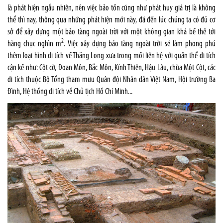
là phát hiện ngẫu nhiên, nên việc bảo tồn cũng như phát huy giá trị là không
thể thì nay, thông qua những phát hiện mới này, đã đến lúc chúng ta có đủ cơ
sở để xây dựng một bảo tàng ngoài trời với một không gian khá bề thế tới
2
hàng chục nghìn m
. Việc xây dựng bảo tàng ngoài trời sẽ làm phong phú
thêm loại hình di tích về Thăng Long xưa trong mối liên hệ với quần thể di tích
cận kề như: Cột cờ, Đoan Môn, Bắc Môn, Kính Thiên, Hậu Lâu, chùa Một Cột, các
di tích thuộc Bộ Tổng tham mưu Quân đội Nhân dân Việt Nam, Hội trường Ba
Đình, Hệ thống di tích về Chủ tịch Hồ Chí Minh...