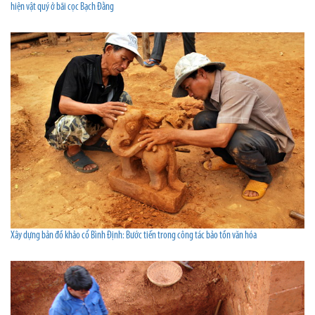
hiện vật quý ở bãi cọc Bạch Đằng
Xây dựng bản đồ khảo cổ Bình Ðịnh: Bước tiến trong công tác bảo tồn văn hóa