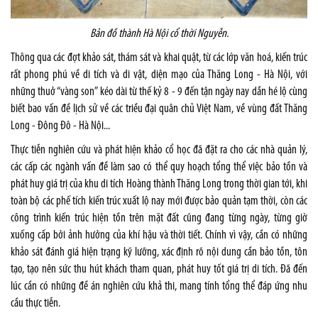
Bản đồ thành Hà Nội cổ thời Nguyễn.
Thông qua các đợt khảo sát, thám sát và khai quật, từ các lớp văn hoá, kiến trúc
rất phong phú về di tích và di vật, diện mạo của Thăng Long - Hà Nội, với
những thuở “vàng son” kéo dài từ thế kỷ 8 - 9 đến tận ngày nay dần hé lộ cùng
biết bao vấn đề lịch sử về các triều đại quân chủ Việt Nam, về vùng đất Thăng
Long - Đông Đô - Hà Nội...
Thực tiễn nghiên cứu và phát hiện khảo cổ học đã đặt ra cho các nhà quản lý,
các cấp các ngành vấn đề làm sao có thể quy hoạch tổng thể việc bảo tồn và
phát huy giá trị của khu di tích Hoàng thành Thăng Long trong thời gian tới, khi
toàn bộ các phế tích kiến trúc xuất lộ nay mới được bảo quản tạm thời, còn các
công trình kiến trúc hiện tồn trên mặt đất cũng đang từng ngày, từng giờ
xuống cấp bởi ảnh hưởng của khí hậu và thời tiết. Chính vì vậy, cần có những
khảo sát đánh giá hiện trạng kỹ lưỡng, xác định rõ nội dung cần bảo tồn, tôn
tạo, tạo nên sức thu hút khách tham quan, phát huy tốt giá trị di tích. Đã đến
lúc cần có những đề án nghiên cứu khả thi, mang tính tổng thể đáp ứng nhu
cầu thực tiễn.