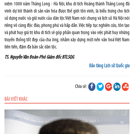
niệm 1000 năm Thăng Long - Hà Nội, khu di tích Hoàng thành Thăng Long đã
vinh dự trở thành di sản văn hóa được thế giới tôn vinh, là biểu trưng cho lịch
sử dựng nước và giữ nước của dân tộc Việt Nam nói chung và lịch sử Hà Nội nói
riêng vô cùng độc đáo, phong phú và hấp dẫn. Việc tiếp tục nghiên cứu, tôn tạo
và phát huy giá trị khu di tích sẽ góp phần quan trọng vào việc phát huy những
truyền thống tốt đẹp của cha ông, nhằm xây dựng một nền văn hoá Việt Nam
tiên tiến, đậm đà bản sắc dân tộc.
TS. Nguyễn Văn Đoàn-Phó Giám đốc BTLSQG
Bảo tàng Lịch sử Quốc gia
Chia sẻ:
BÀI VIẾT KHÁC