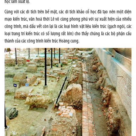
học làm xuất lộ.
Cùng với các di tích trên bề mặt, các di tích khảo cổ học đã tạo nên một diện
mạo kiến trúc, văn hoá thời Lê vô cùng phong phú với sự xuất hiện của nhiều
công trình, mà dấu vết còn lại là các loại hình vật liệu kiến trúc (gạch ngói, các
loại trang trí kiến trúc có số lượng rất lớn) cho thấy chúng là các bộ phận cấu
thành của các công trình kiến trúc Hoàng cung.