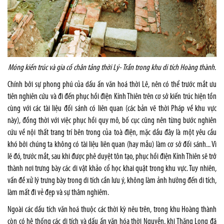
Móng kiến trúc và gia cố chân tảng thời Lý- Trần trong khu di tích Hoàng thành.
Chính bởi sự phong phú của dấu ấn văn hoá thời Lê, nên có thể trước mắt ưu
tiên nghiên cứu và đi đến phục hồi điện Kính Thiên trên cơ sở kiến trúc hiện tồn
cùng với các tài liệu đối sánh có liên quan (các bản vẽ thời Pháp về khu vực
này), đồng thời với việc phục hồi quy mô, bố cục cũng nên từng bước nghiên
cứu về nội thất trang trí bên trong của toà điện, mặc dầu đây là một yêu cầu
khó bởi chúng ta không có tài liệu liên quan (hay mẫu) làm cơ sở đối sánh... Vì
lẽ đó, trước mắt, sau khi được phê duyệt tôn tạo, phục hồi điện Kính Thiên sẽ trở
thành nơi trưng bày các di vật khảo cổ học khai quật trong khu vực. Tuy nhiên,
vấn đề xử lý trưng bày trong di tích cần lưu ý, không làm ảnh hưởng đến di tích,
làm mất đi vẻ đẹp và sự thâm nghiêm.
Ngoài các dấu tích văn hoá thuộc các thời kỳ nêu trên, trong khu Hoàng thành
còn có hệ thống các di tích và dấu ấn văn hóa thời Nguyễn, khi Thăng Long đã