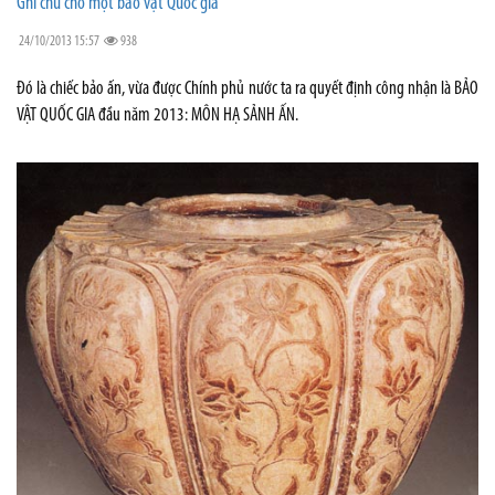
Ghi chú cho một bảo vật Quốc gia
24/10/2013 15:57
938
Đó là chiếc bảo ấn, vừa được Chính phủ nước ta ra quyết định công nhận là BẢO
VẬT QUỐC GIA đầu năm 2013: MÔN HẠ SẢNH ẤN.