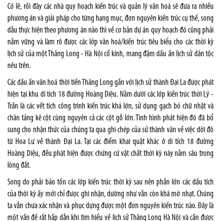
Có lẽ, rồi đây các nhà quy hoạch kiến trúc và quản lý văn hoá sẽ đưa ra nhiều
phương án và giải pháp cho từng hạng mục, đơn nguyên kiến trúc cụ thể, song
dẫu thực hiện theo phương án nào thì về cơ bản dự án quy hoạch đó cũng phải
nắm vững và làm rõ được các lớp văn hoá/kiến trúc tiêu biểu cho các thời kỳ
lịch sử của một Thăng Long - Hà Nội cổ kính, mang đậm dấu ấn lịch sử dân tộc
nêu trên.
Các dấu ấn văn hoá thời tiền Thăng Long gắn với lịch sử thành Đại La được phát
hiện tại khu di tích 18 đường Hoàng Diệu. Nằm dưới các lớp kiến trúc thời Lý -
Trần là các vết tích công trình kiến trúc khá lớn, sử dụng gạch bó chữ nhật và
chân tảng kê cột cùng nguyên cả các cột gỗ lớn. Tình hình phát hiện đó đã bổ
sung cho nhận thức của chúng ta qua ghi chép của sử thành văn về việc dời đô
từ Hoa Lư về thành Đại La. Tại các điểm khai quật khác ở di tích 18 đường
Hoàng Diệu, đều phát hiện được chứng cứ vật chất thời kỳ này nằm sâu trong
lòng đất.
Song do phải bảo tồn các lớp kiến trúc thời kỳ sau nên phần lớn các dấu tích
của thời kỳ ấy mới chỉ được ghi nhận, dường như vẫn còn khá mờ nhạt. Chúng
ta vẫn chưa xác nhận và phục dựng được một đơn nguyên kiến trúc nào. Đây là
một vấn đề rất hấp dẫn khi tìm hiểu về lịch sử Thăng Long Hà Nội và cần được