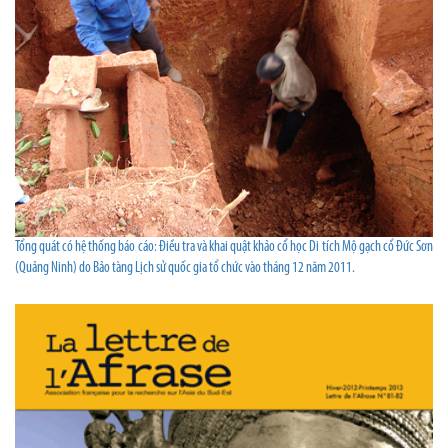
Tổng quát có hệ thống báo cáo: Điều tra và khai quật khảo cổ học Di tích Mộ gạch cổ Đức Sơn
(Quảng Ninh) do Bảo tàng Lịch sử quốc gia tổ chức vào tháng 12 năm 2011.