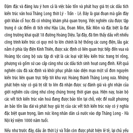
Đậm đặc và đáng lưu ý hơn cả là việc bảo tồn và phát huy giá trị các dấu tích
kiến trúc văn hoá Thăng Long thời Lý - Trần - Lê. Đây là giai đoạn mà gần đây
giới khảo cổ học đã có những khám phá quan trọng. Việc nghiên cứu được tập
trung ở các điểm di tích như Hậu Lâu, Đoan Môn, Bắc Môn và đặc biệt là đại
công trường khai quật 18 đường Hoàng Diệu. Tại đây, đã tìm thấy dấu vết nhiều
công trình kiến trúc có quy mô to lớn chính là hệ thống các cung điện, lầu gác
nằm ở phía tây điện Kính Thiên, được xác định có liên quan trực tiếp đến vua và
Hoàng tộc cùng bộ sưu tập di vật là các loại vật liệu kiến trúc trang trí rồng,
phượng và gốm sứ cao cấp cũng như các dấu tích sinh hoạt cung đình. Kết quả
nghiên cứu đã xác định và khôi phục phần nào diện mạo một số đơn nguyên
kiến trúc liên quan trực tiếp tới khu vực Hoàng thành Thăng Long xưa. Những
phát hiện này có giá trị rất to lớn đã nhận được sự đánh giá và ghi nhận của
giới nghiên cứu cũng như công chúng trong thời gian qua. Hiện nay, toàn bộ
các vết tích kiến trúc văn hoá đang được bảo tồn tại chỗ, việc đề xuất phương
án bảo tồn lâu dài và phát huy giá trị của các vết tích kiến trúc này có ý nghĩa
đặc biệt quan trọng, làm nức lòng nhân dân cả nước vào dịp Thăng Long - Hà
Nội kỷ niệm 1000 năm tuổi.
Nếu như trước đây, dấu ấn thời Lý và Trần còn được phát hiện lẻ tẻ, lại chủ yếu