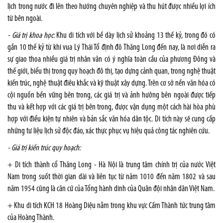
lịch trong nước đi lên theo hướng chuyên nghiệp và thu hút được nhiều lợi ích
từ bên ngoài.
- Giá trị khoa học
: Khu di tích với bề dày lịch sử khoảng 13 thế kỷ, trong đó có
gần 10 thế kỷ từ khi vua Lý Thái Tổ định đô Thăng Long đến nay, là nơi diễn ra
sự giao thoa nhiều giá trị nhân văn có ý nghĩa toàn cầu của phương Đông và
thế giới, biểu thị trong quy hoạch đô thị, tạo dựng cảnh quan, trong nghệ thuật
kiến trúc, nghệ thuật điêu khắc và kỹ thuật xây dựng. Trên cơ sở nền văn hóa có
cội nguồn bền vững bên trong, các giá trị và ảnh hưởng bên ngoài được tiếp
thu và kết hợp với các giá trị bên trong, được vận dụng một cách hài hòa phù
hợp với điều kiện tự nhiên và bản sắc văn hóa dân tộc. Di tích này sẽ cung cấp
những tư liệu lịch sử độc đáo, xác thực phục vụ hiệu quả công tác nghiên cứu.
- Giá trị kiến trúc quy hoạch:
+ Di tích thành cổ Thăng Long - Hà Nội là trung tâm chính trị của nước Việt
Nam trong suốt thời gian dài và liên tục từ năm 1010 đến năm 1802 và sau
năm 1954 cũng là căn cứ của Tổng hành dinh của Quân đội nhân dân Việt Nam.
+ Khu di tích KCH 18 Hoàng Diệu nằm trong khu vực Cấm Thành tức trung tâm
của Hoàng Thành.