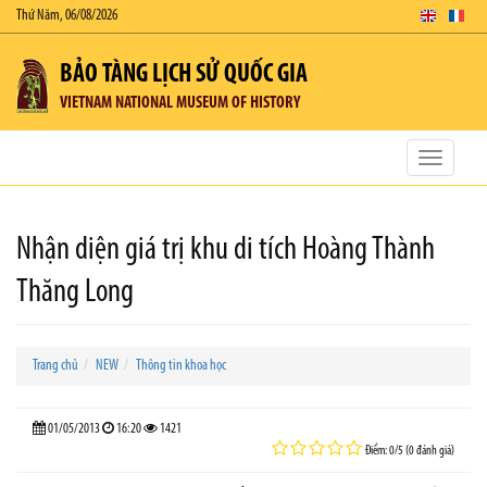
Thứ Năm, 06/08/2026
BẢO TÀNG LỊCH SỬ QUỐC GIA
VIETNAM NATIONAL MUSEUM OF HISTORY
Toggle
navigatio
Nhận diện giá trị khu di tích Hoàng Thành
Thăng Long
Trang chủ
NEW
Thông tin khoa học
01/05/2013
16:20
1421
Điểm: 0/5 (0 đánh giá)