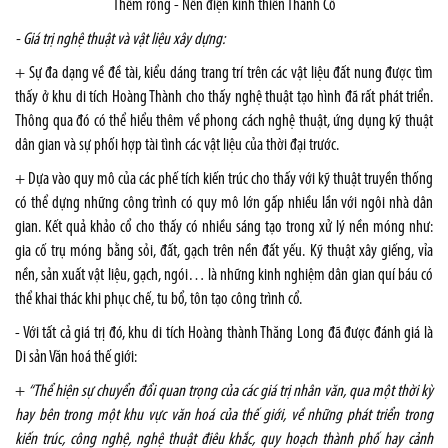
Thềm rồng - Nền điện kính thiên Thành Cổ
- Giá trị nghệ thuật và vật liệu xây dựng:
+ Sự đa dạng về đề tài, kiểu dáng trang trí trên các vật liệu đất nung được tìm
thấy ở khu di tích Hoàng Thành cho thấy nghệ thuật tạo hình đã rất phát triển.
Thông qua đó có thể hiểu thêm về phong cách nghệ thuật, ứng dụng kỹ thuật
dân gian và sự phối hợp tài tình các vật liệu của thời đại trước.
+ Dựa vào quy mô của các phế tích kiến trúc cho thấy với kỹ thuật truyền thống
có thể dựng những công trình có quy mô lớn gấp nhiều lần với ngôi nhà dân
gian. Kết quả khảo cổ cho thấy có nhiều sáng tạo trong xử lý nền móng như:
gia cố trụ móng bằng sỏi, đất, gạch trên nền đất yếu. Kỹ thuật xây giếng, vỉa
nền, sản xuất vật liệu, gạch, ngói… là những kinh nghiệm dân gian quí báu có
thể khai thác khi phục chế, tu bổ, tôn tạo công trình cổ.
- Với tất cả giá trị đó, khu di tích Hoàng thành Thăng Long đã được đánh giá là
Di sản Văn hoá thế giới:
+
“Thể hiện sự chuyển đổi quan trọng của các giá trị nhân văn, qua một thời kỳ
hay bên trong một khu vực văn hoá của thế giới, về những phát triển trong
kiến trúc, công nghệ, nghệ thuật điêu khắc, quy hoạch thành phố hay cảnh