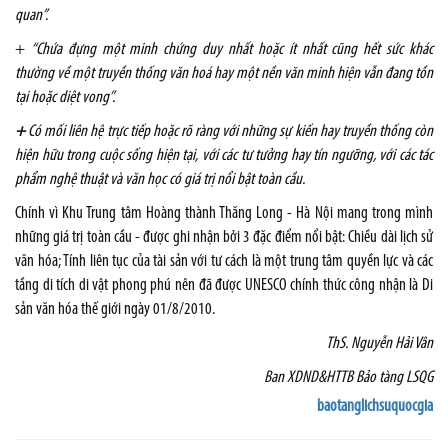
quan”.
+
“Chứa đựng một minh chứng duy nhất hoặc ít nhất cũng hết sức khác
thường về một truyền thống văn hoá hay một nền văn minh hiện vẫn đang tồn
tại hoặc diệt vong”.
+
Có mối liên hệ trực tiếp hoặc rõ ràng với những sự kiến hay truyền thống còn
hiện hữu trong cuộc sống hiện tại, với các tư tưởng hay tín ngưỡng, với các tác
phẩm nghệ thuật và văn học có giá trị nổi bật toàn cầu.
Chính vì Khu Trung tâm Hoàng thành Thăng Long - Hà Nội mang trong mình
những giá trị
toàn cầu - được ghi nhận bởi 3 đặc điểm nổi bật: Chiều dài lịch sử
văn hóa; Tính liên tục của tài sản với tư cách là một trung tâm quyền lực và các
tầng di tích di vật phong phú nên đã được UNESCO chính thức công nhận là Di
sản văn hóa thế giới ngày 01/8/2010.
ThS. Nguyễn Hải Vân
Ban XDND&HTTB Bảo tàng LSQG
baotanglichsuquocgia