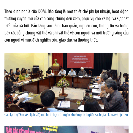
Theo định nghĩa của ICOM: Bảo tàng là một thiết chế phi lợi nhuận, hoạt động
thường xuyên mở cửa cho công chúng đến xem, phục vụ cho xã hội và sự phát
triển của xã hội. Bảo tàng sưu tầm, bảo quản, nghiên cứu, thông tin và trưng
bày các bằng chứng vật thể và phi vật thể về con người và môi trường sống của
con người vì mục đích nghiên cứu, giáo dục và thưởng thức.
Câu lạc bộ “Em yêu lịch sử”, mô hình học rút ngắn khoảng cách giữa Sách giáo khoa và Lịch sử