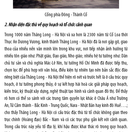
Cổng phía Đông - Thành Cổ
2.
Nhận diện đặc thù về quy hoạch và tổ chức cảnh quan
Trong 1000 năm Thăng Long - Hà Nội và xa hơn là 2300 năm từ Cổ Loa thời
Thục An Dương Vương, kinh thành Thăng Long - Hà Nội đã là nơi gặp gỡ, giao
thoa của nhiều nền văn minh lớn trong khu vực, nơi tiếp nhận ảnh hưởng từ
nhiều tôn giáo như: Phật giáo, Đạo giáo, Nho giáo; nhiều hệ tư tưởng như: Dân
chủ tư sản và chủ nghĩa Mác-Lê Nin, tư tưởng Hồ Chí Minh đã được tiếp thu,
chọn lọc để phù hợp với văn hóa, điều kiện tự nhiên tạo nên bản sắc độc đáo
riêng biệt của Thăng Long - Hà Nội thể hiện rõ nét và trước hết là ở cấu trúc quy
hoạch, ở tư tưởng phong thủy, ở sự kết hợp hài hoà các giải pháp quy hoạch,
kiến trúc, kỹ thuật xây dựng, nghệ thuật tạo hình và cảnh quan đô thị. Để thấy
rõ hơn có thể so sánh với các trung tâm quyền lực khác ở Châu Á như Trường
An, Tử Cấm thành - Bắc Kinh - Trung Quốc, Nara - Nhật Bản hay kinh đô Huế….;
cho thấy Thăng Long - Hà Nội có cấu trúc đặc thù từ tổ chức không gian theo
trục chính (Hoàng đạo) Bắc - Nam và có các trục phụ gắn kết với cảnh quan.
Trong cấu trúc này yếu tố địa lý, khí hậu được khai thác rõ trong quy hoạch.