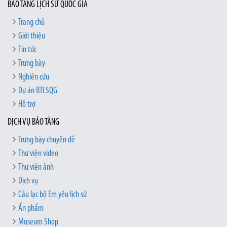
BẢO TÀNG LỊCH SỬ QUỐC GIA
Trang chủ
Giới thiệu
Tin tức
Trưng bày
Nghiên cứu
Dự án BTLSQG
Hỗ trợ
DỊCH VỤ BẢO TÀNG
Trưng bày chuyên đề
Thư viện video
Thư viện ảnh
Dịch vụ
Câu lạc bộ Em yêu lịch sử
Ấn phẩm
Museum Shop