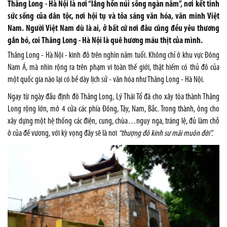
Thăng Long - Hà Nội là nơi “lắng hồn núi sông ngàn năm”, nơi kết tinh
sức sống của dân tộc, nơi hội tụ và tỏa sáng văn hóa, văn minh Việt
Nam. Người Việt Nam dù là ai, ở bất cứ nơi đâu cũng đều yêu thương
gắn bó, coi Thăng Long - Hà Nội là quê hương máu thịt của mình.
Thăng Long - Hà Nội - kinh đô trên nghìn năm tuổi. Không chỉ ở khu vực Đông
Nam Á, mà nhìn rộng ra trên phạm vi toàn thế giới, thật hiếm có thủ đô của
một quốc gia nào lại có bề dày lịch sử - văn hóa như Thăng Long - Hà Nội.
Ngay từ ngày đầu định đô Thăng Long, Lý Thái Tổ đã cho xây tòa thành Thăng
Long rộng lớn, mở 4 cửa các phía Đông, Tây, Nam, Bắc. Trong thành, ông cho
xây dựng một hệ thống các điện, cung, chùa…nguy nga, tráng lệ, đủ làm chỗ
ở của đế vương, với kỳ vọng đây sẽ là nơi
“thượng đô kinh sư mãi muôn đời”.