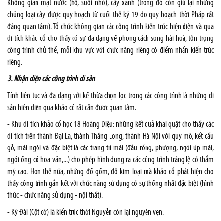
Không gian mặt nước (hồ, suối nhỏ), cây xanh (trong đó còn giữ lại những
chủng loại cây được quy hoạch từ cuối thế kỷ 19 do quy hoạch thời Pháp rất
đáng quan tâm). Tổ chức không gian các công trình kiến trúc hiện diện và qua
di tích khảo cổ cho thấy có sự đa dạng về phong cách song hài hoà, tôn trọng
công trình chủ thể, mỗi khu vực với chức năng riêng có điểm nhấn kiến trúc
riêng.
3. Nhận diện các công trình di sản
Tính liên tục và đa dạng với kế thừa chọn lọc trong các công trình là những di
sản hiện diện qua khảo cổ rất cần được quan tâm.
- Khu di tích khảo cổ học 18 Hoàng Diệu: những kết quả khai quật cho thấy các
di tích trên thành Đại La, thành Thăng Long, thành Hà Nội với quy mô, kết cấu
gỗ, mái ngói và đặc biệt là các trang trí mái (đầu rồng, phượng, ngói úp mái,
ngói ống có hoa văn,...) cho phép hình dung ra các công trình tráng lệ có thẩm
mỹ cao. Hơn thế nữa, những đồ gốm, đồ kim loại mà khảo cổ phát hiện cho
thấy công trình gắn kết với chức năng sử dụng có sự thống nhất đặc biệt (hình
thức - chức năng sử dụng - nội thất).
- Kỳ Đài (Cột cờ) là kiến trúc thời Nguyễn còn lại nguyên vẹn.