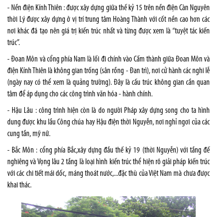
- Nền điện Kính Thiên : được xây dựng giữa thế kỷ 15 trên nền điện Càn Nguyên
thời Lý được xây dựng ở vị trí trung tâm Hoàng Thành với cốt nền cao hơn các
nơi khác đã tạo nên giá trị kiến trúc nhất và từng được xem là “tuyệt tác kiến
trúc”.
- Đoan Môn và cổng phía Nam là lối đi chính vào Cấm thành giữa Đoan Môn và
điện Kính Thiên là không gian trống (sân rồng - Đan trì), nơi cử hành các nghi lễ
(ngày nay có thể xem là quảng trường). Đây là cấu trúc không gian cần quan
tâm để áp dụng cho các công trình văn hóa - hành chính.
- Hậu Lâu : công trình hiện còn là do người Pháp xây dựng song cho ta hình
dung được khu lầu Công chúa hay Hậu điện thời Nguyễn, nơi nghỉ ngơi của các
cung tần, mỹ nữ.
- Bắc Môn : cổng phía Bắc,xây dựng đầu thế kỷ 19 (thời Nguyễn) với tầng đế
nghiêng và Vọng lâu 2 tầng là loại hình kiến trúc thể hiện rõ giải pháp kiến trúc
với các chi tiết mái dốc, máng thoát nước,...đặc thù của Việt Nam mà chưa được
khai thác.