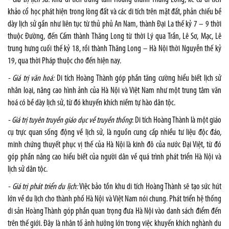
khảo cổ học phát hiện trong lòng đất và các di tích trên mặt đất, phản chiếu bề
dày lịch sử gần như liên tục từ thủ phủ An Nam, thành Đại La thế kỷ 7 – 9 thời
thuộc Đường, đến Cấm thành Thăng Long từ thời Lý qua Trần, Lê Sơ, Mạc, Lê
trung hưng cuối thế kỷ 18, rồi thành Thăng Long – Hà Nội thời Nguyễn thế kỷ
19, qua thời Pháp thuộc cho đến hiện nay.
- Giá trị văn hoá:
Di tích Hoàng Thành góp phần tăng cường hiểu biết lịch sử
nhân loại, nâng cao hình ảnh của Hà Nội và Việt Nam như một trung tâm văn
hoá có bề dày lịch sử, từ đó khuyến khích niềm tự hào dân tộc.
- Giá trị tuyên truyền giáo dục về truyền thống
: Di tích Hoàng Thành là một giáo
cụ trực quan sống động về lịch sử, là nguồn cung cấp nhiều tư liệu độc đáo,
minh chứng thuyết phục vị thế của Hà Nội là kinh đô của nước Đại Việt, từ đó
góp phần nâng cao hiểu biết của người dân về quá trình phát triển Hà Nội và
lịch sử dân tộc.
- Giá trị phát triển du lịch:
Việc bảo tồn khu di tích Hoàng Thành sẽ tạo sức hút
lớn về du lịch cho thành phố Hà Nội và Việt Nam nói chung. Phát triển hệ thống
di sản Hoàng Thành góp phần quan trọng đưa Hà Nội vào danh sách điểm đến
trên thế giới. Đây là nhân tố ảnh hưởng lớn trong việc khuyến khích nghành du