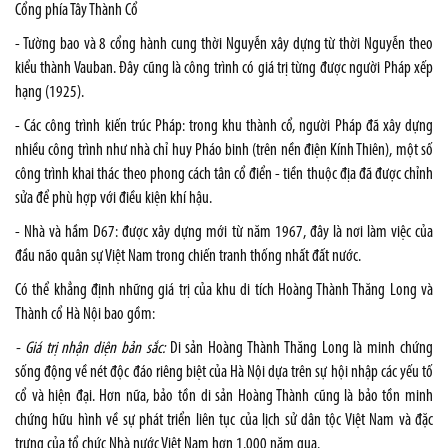
Cổng phía Tây Thành Cổ
- Tường bao và 8 cổng hành cung thời Nguyễn xây dựng từ thời Nguyễn theo
kiểu thành Vauban. Đây cũng là công trình có giá trị từng được người Pháp xếp
hạng (1925).
- Các công trình kiến trúc Pháp: trong khu thành cổ, người Pháp đã xây dựng
nhiều công trình như nhà chỉ huy Pháo binh (trên nền điện Kính Thiên), một số
công trình khai thác theo phong cách tân cổ điển - tiền thuộc địa đã được chỉnh
sửa để phù hợp với điều kiện khí hậu.
- Nhà và hầm D67: được xây dựng mới từ năm 1967, đây là nơi làm việc của
đầu não quân sự Việt Nam trong chiến tranh thống nhất đất nước.
Có thể khẳng định những giá trị của khu di tích Hoàng Thành Thăng Long và
Thành cổ Hà Nội bao gồm:
- Giá trị nhận diện bản sắc:
Di sản Hoàng Thành Thăng Long là minh chứng
sống động về nét độc đáo riêng biệt của Hà Nội dựa trên sự hội nhập các yếu tố
cổ và hiện đại. Hơn nữa, bảo tồn di sản Hoàng Thành cũng là bảo tồn minh
chứng hữu hình về sự phát triển liên tục của lịch sử dân tộc Việt Nam và đặc
trưng của tổ chức Nhà nước Việt Nam hơn 1.000 năm qua.