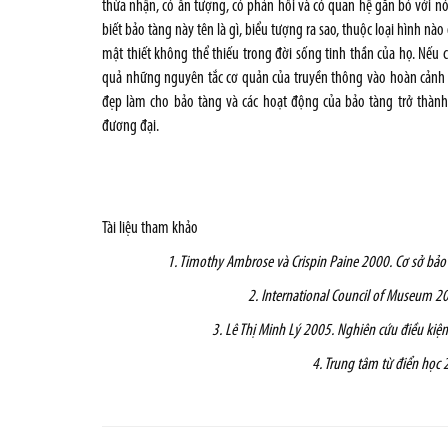
thừa nhận, có ấn tượng, có phản hồi và có quan hệ gắn bó với nó. 
biết bảo tàng này tên là gì, biểu tượng ra sao, thuộc loại hình n
mật thiết không thể thiếu trong đời sống tinh thần của họ. Nếu 
quả những nguyên tắc cơ quản của truyền thông vào hoàn cảnh th
đẹp làm cho bảo tàng và các hoạt động của bảo tàng trở thàn
đương đại.
Tài liệu tham khảo
1. Timothy Ambrose và Crispin Paine 2000. Cơ sở bảo
2. International Council of Museum 20
3. Lê Thị Minh Lý 2005. Nghiên cứu điều kiện
4. Trung tâm từ điển học 