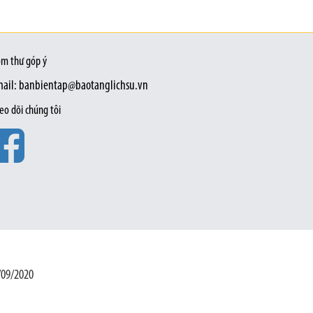
m thư góp ý
ail: banbientap@baotanglichsu.vn
eo dõi chúng tôi
/09/2020