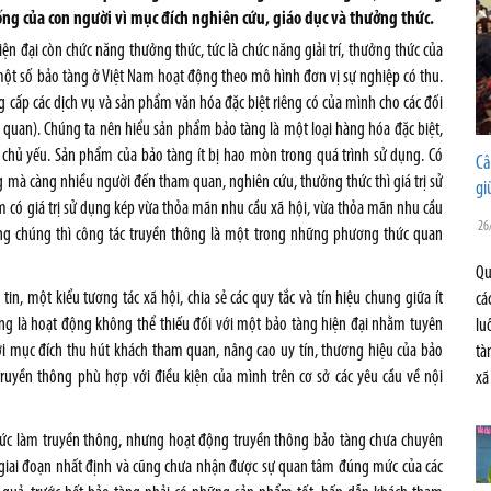
ống của con người vì mục đích nghiên cứu, giáo dục và thưởng thức.
ện đại còn chức năng thưởng thức, tức là chức năng giải trí, thưởng thức của
 một số bảo tàng ở Việt Nam hoạt động theo mô hình đơn vị sự nghiệp có thu.
g cấp các dịch vụ và sản phẩm văn hóa đặc biệt riêng có của mình cho các đối
 quan). Chúng ta nên hiểu sản phẩm bảo tàng là một loại hàng hóa đặc biệt,
à chủ yếu. Sản phẩm của bảo tàng ít bị hao mòn trong quá trình sử dụng. Có
Câ
 mà càng nhiều người đến tham quan, nghiên cứu, thưởng thức thì giá trị sử
gi
m có giá trị sử dụng kép vừa thỏa mãn nhu cầu xã hội, vừa thỏa mãn nhu cầu
26
ông chúng thì công tác truyền thông là một trong những phương thức quan
Qu
in, một kiểu tương tác xã hội, chia sẻ các quy tắc và tín hiệu chung giữa ít
cá
ũng là hoạt động không thể thiếu đối với một bảo tàng hiện đại nhằm tuyên
lu
ới mục đích thu hút khách tham quan, nâng cao uy tín, thương hiệu của bảo
tà
truyền thông phù hợp với điều kiện của mình trên cơ sở các yêu cầu về nội
xã
hức làm truyền thông, nhưng hoạt động truyền thông bảo tàng chưa chuyên
g giai đoạn nhất định và cũng chưa nhận được sự quan tâm đúng mức của các