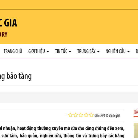
C GIA
ORY
TRANG CHỦ
GIỚI THIỆU
TIN TỨC
TRƯNG BÀY
NGHIÊN CỨU
D
ng bảo tàng
BÀ
Điểm: 0/5 (0 đánh giá)
 lợi nhuận, hoạt động thường xuyên mở cửa cho công chúng đến xem,
ng sưu tầm, bảo quản, nghiên cứu, thông tin và trưng bày các bằng