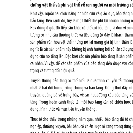
chứng vật thể và phi vật thể về con người và môi trường s
Như vậy, ngoài hai chức năng nghiên cứu và giáo dục, bảo tàng hi
bảo tàng. Bên cạnh đó, tuy là một thiết chế phi lợi nhuận nhưng
Hay đứng ở góc độ tiếp cận khác có thể coi bảo tàng là đơn vị cun
tượng có nhu cầu thưởng thức và tiêu dùng (ở đây là khách tham
sản phẩm văn hóa vật thể nhưng nó lại mang giá trị tinh thần l
nghĩa là các sản phẩm này không bị ảnh hưởng bởi số lần sử dụng
dụng của nó tăng lên. Đặc biệt các sản phẩm bảo tàng là sản phẩ
cá nhân. Vì vậy, để các sản phẩm của bảo tàng đến được với c
trọng và tương đối hiệu quả.
Truyền thông bảo tàng có thể hiểu là quá trình chuyển tải thông t
nhất là hai đối tượng công chúng và bảo tàng. Đồng thời đây c
truyền, quảng bá về trưng bày, về các hoạt động của bảo tàng v
tàng. Trong hoàn cảnh thực tế, mỗi bảo tàng cần có chiến lược 
dung, hình thức và mục tiêu truyền thông.
Thực tế cho thấy trong những năm qua, nhiều bảo tàng đã tổ c
nghiệp, thường xuyên, bài bản, có chiến lược rõ ràng trong từn