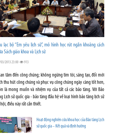
u lạc bộ “Em yêu lịch sử”, mô hình học rút ngắn khoảng cách
ữa Sách giáo khoa và Lịch sử
/03/2013 23:00
913
an tâm đến công chúng; không ngừng tìm tòi, sáng tạo, đổi mới
ch thu hút công chúng và phục vụ công chúng ngày càng tốt hơn,
ôn là mong muốn và nhiệm vụ của tất cả các bảo tàng. Với Bảo
ng Lịch sử quốc gia - bảo tàng đầu hệ về loại hình bảo tàng lịch sử
 hội, điều này rất cần thiết.
Hoạt động nghiên cứu khoa học của Bảo tàng Lịch
sử quốc gia – Kết quả và định hướng