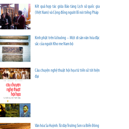
Kết quả hợp tác giữa Bảo tàng Lịch sử quốc gia
(Việt Nam) và Cộng đồng người Bỉ nói tiếng Pháp
Kinh phật trên lá buông – Một di sản văn hóa đặc
sắc của người Khơ me Nam bộ
Câu chuyện nghệ thuật hội họa từ tiền sử tới hiện
đại
Văn hóa Sa Huỳnh: Từ dãy Trường Sơn ra Biển Đông