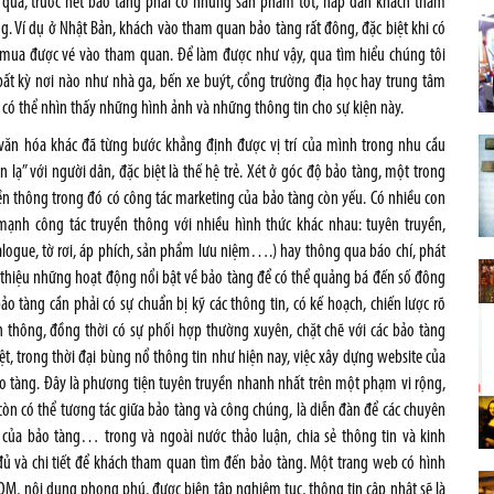
 quả, trước hết bảo tàng phải có những sản phẩm tốt, hấp dẫn khách tham
g. Ví dụ ở Nhật Bản, khách vào tham quan bảo tàng rất đông, đặc biệt khi có
mua được vé vào tham quan. Để làm được như vậy, qua tìm hiểu chúng tôi
 bất kỳ nơi nào như nhà ga, bến xe buýt, cổng trường địa học hay trung tâm
có thể nhìn thấy những hình ảnh và những thông tin cho sự kiện này.
ế văn hóa khác đã từng bước khẳng định được vị trí của mình trong nhu cầu
lạ” với người dân, đặc biệt là thế hệ trẻ. Xét ở góc độ bảo tàng, một trong
ền thông trong đó có công tác marketing của bảo tàng còn yếu. Có nhiều con
ạnh công tác truyền thông với nhiều hình thức khác nhau: tuyên truyền,
alogue, tờ rơi, áp phích, sản phẩm lưu niệm….) hay thông qua báo chí, phát
 thiệu những hoạt động nổi bật về bảo tàng để có thể quảng bá đến số đông
 tàng cần phải có sự chuẩn bị kỹ các thông tin, có kế hoạch, chiến lược rõ
 thông, đồng thời có sự phối hợp thường xuyên, chặt chẽ với các bảo tàng
t, trong thời đại bùng nổ thông tin như hiện nay, việc xây dựng website của
o tàng. Đây là phương tiện tuyên truyền nhanh nhất trên một phạm vi rộng,
 còn có thể tương tác giữa bảo tàng và công chúng, là diễn đàn để các chuyên
 của bảo tàng… trong và ngoài nước thảo luận, chia sẻ thông tin và kinh
đủ và chi tiết để khách tham quan tìm đến bảo tàng. Một trang web có hình
ICOM, nội dung phong phú, được biên tập nghiêm tục, thông tin cập nhật sẽ là