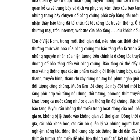
nhà quản lý. Để có được hoạt động truyền thông một cách hiệu
quan kể cả về trưng bày và dịch vụ phục vụ kèm theo của bảo tàn
những trưng bày chuyên đề công chúng phải xếp hàng dài mới 
nhận thấy bảo tàng đã tổ chức rất tốt công tác truyền thông. Ở
thương mại, trên internet, website của bảo tàng…. du khách đều 
Còn ở Việt Nam, trong một thời gian dài, nếu như các thiết ch
thưởng thức văn hóa của công chúng thì bảo tàng vẫn là “món ăn 
những nguyên nhân của hiện tượng trên chính là ở công tác truy
đường để bảo tàng đến với công chúng. Bảo tàng có thể đẩy m
marketing thông qua các ấn phẩm (sách giới thiệu trưng bày, cat
thanh, truyền hình, thậm chí xây dựng những bộ phim ngắn giới
đối tượng công chúng. Muốn làm tốt công tác này đòi hỏi mỗi bảo
ràng phù hợp với từng nội dung, đối tượng, phương thức truyền
khác trong cả nước cũng như cơ quan thông tin đại chúng. Đặc biệ
bảo tàng là yêu cầu không thể thiếu trong hoạt động của mỗi bả
giá rẻ, không bị lệ thuộc vào không gian và thời gian. Đồng thời
gia, các nhà khoa học, các cán bộ quản lý và những người bạn
nghiệm công tác, đồng thời cung cấp các thông tin chỉ dẫn đầy 
thức ấn tượng, tên miền dễ nhớ, liên thông quốc tế, kết nối với 