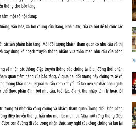
yền thông cho bảo tàng.
an tâm một số nội dung:
 tưởng, văn hóa, xã hội chung của Đảng, Nhà nước, của xã hội để tổ chức các
với các sản phẩm bảo tàng. Mỗi đối tượng khách tham quan có nhu cầu và thị
g và xây dựng kế hoạch truyền thông nhằm vừa thỏa mãn nhu cầu của công
Di 
ợng sẽ nhận các thông điệp truyền thông của chúng ta là ai, đồng thời phân
ham quan tiềm năng của bảo tàng, vì giữa hai đối tượng này chúng ta sẽ có
ền thông khác nhau. Ngoài ra, cần xem xét yếu tố tạo nên sự khác nhau giữa
ể được phân định bởi nhu cầu, tuổi tác, địa lý, thu nhập, tâm lý hoặc lối
 trí trong trí nhớ của công chúng và khách tham quan. Trong điều kiện công
hông điệp truyền thông, hầu như mọi lúc mọi nơi. Giữa một rừng thông điệp
m được con đường đi vào trong nhận thức, suy nghĩ của công chúng và lưu lại