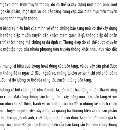
 một chương trình truyền thông, đó có thể là xây dựng một hình ảnh, một
một sản phẩm, một dịch vụ do bảo tàng cung cấp. Xác định mục tiêu truyền
hương trình truyền thông.
 chỉ bằng sự hiểu biết của mình về công chúng bảo tàng mới có thể xây dựng
ịnh thông điệp muốn truyền đến khách tham quan là gì, thông điệp đó phản
âm trí khách hàng mà chúng ta đã định vị. Thông điệp đó có thể được chuyển
c một tập hợp của nhiều phương tiện truyền thông khác nhau, tùy vào đặc
i mang lại hiệu quả trong hoạt động của bảo tàng, và do vậy cần phải được
 thông đề ra ngay từ đầu. Ngoài ra, chúng ta còn so sánh chi phí phải bỏ ra
đơn vị đo lường cụ thể của công tác truyền thông bảo tàng.
ịnh hướng xã hội chủ nghĩa như ở nước ta, nếu một bảo tàng muốn thành công
oàn chỉnh, đặt công chúng làm trung tâm, xây dựng mục tiêu bảo tàng vì con
cứu nhu cầu, sở thích, hành vi, xu hướng của họ để có những kế hoạch chiến
túc, chuyên nghiệp việc xây dựng và quảng bá thương hiệu và các sản phẩm
hẩm, tên gọi, hình ảnh, chất lượng mà nó còn được tạo nên bởi nhiều giá trị
động của mình. Để tạo nên thương hiệu của bảo tàng cần làm cho công chúng