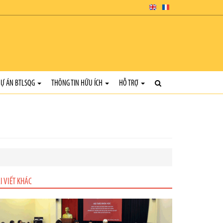
Ự ÁN BTLSQG
THÔNG TIN HỮU ÍCH
HỖ TRỢ
I VIẾT KHÁC