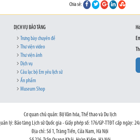
Chia sẻ:
DỊCH VỤ BẢO TÀNG
Hò
Trưng bày chuyên đề
Em
Thư viện video
Th
Thư viện ảnh
Dịch vụ
Câu lạc bộ Em yêu lịch sử
Ấn phẩm
Museum Shop
Cơ quan chủ quản: Bộ Văn hóa, Thể thao và Du lịch
quản lý: Bảo tàng Lịch sử Quốc gia - Giấy phép số: 176/GP-TTĐT cấp ngày: 24
Địa chỉ: Số 1, Tràng Tiền, Cửa Nam, Hà Nội