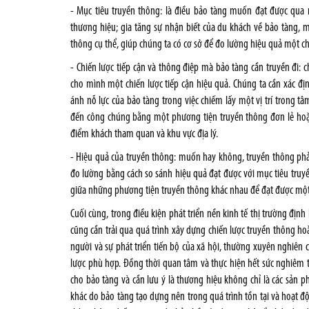
- Mục tiêu truyền thông: là điều bảo tàng muốn đạt được qua
thương hiệu; gia tăng sự nhận biết của du khách về bảo tàng, 
thông cụ thể, giúp chúng ta có cơ sở để đo lường hiệu quả một c
- Chiến lược tiếp cận và thông điệp mà bảo tàng cần truyền đi:
cho mình một chiến lược tiếp cận hiệu quả. Chúng ta cần xác đ
ánh nỗ lực của bảo tàng trong việc chiếm lấy một vị trí trong t
đến công chúng bằng một phương tiện truyền thông đơn lẻ hoặ
điểm khách tham quan và khu vực địa lý.
- Hiệu quả của truyền thông: muốn hay không, truyền thông phả
đo lường bằng cách so sánh hiệu quả đạt được với mục tiêu truyền
giữa những phương tiện truyền thông khác nhau để đạt được một 
Cuối cùng, trong điều kiện phát triển nền kinh tế thị trường đ
cũng cần trải qua quá trình xây dựng chiến lược truyền thông h
người và sự phát triển tiến bộ của xã hội, thường xuyên nghiên 
lược phù hợp. Đồng thời quan tâm và thực hiện hết sức nghiêm 
cho bảo tàng và cần lưu ý là thương hiệu không chỉ là các sản p
khác do bảo tàng tạo dựng nên trong quá trình tồn tại và hoạt 