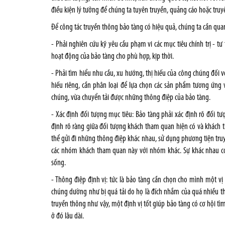
điều kiện lý tưởng để chúng ta tuyên truyền, quảng cáo hoặc tru
Để công tác truyền thông bảo tàng có hiệu quả, chúng ta cần qu
- Phải nghiên cứu kỹ yêu cầu phạm vi các mục tiêu chính trị - tư
hoạt động của bảo tàng cho phù hợp, kịp thời.
- Phải tìm hiểu nhu cầu, xu hướng, thị hiếu của công chúng đối 
hiếu riêng, cần phân loại để lựa chọn các sản phẩm tương ứn
chúng, vừa chuyển tải được những thông điệp của bảo tàng.
- Xác định đối tượng mục tiêu: Bảo tàng phải xác định rõ đối tư
định rõ ràng giữa đối tượng khách tham quan hiện có và khách t
thể gửi đi những thông điệp khác nhau, sử dụng phương tiện truy
các nhóm khách tham quan này với nhóm khác. Sự khác nhau có th
sống.
- Thông điệp định vị: tức là bảo tàng cần chọn cho mình một vị
chúng dường như bị quá tải do họ là đích nhắm của quá nhiều t
truyền thông như vậy, một định vị tốt giúp bảo tàng có cơ hội tì
ở đó lâu dài.