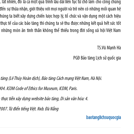
Tất nhiên, đó là cả một quá trình lâu dài liên tục từ chỗ làm cho công chúng
ào đến sự thừa nhận, giới thiệu với mọi người và trở nên có những mối quan hệ
chúng ta biết xây dựng chiến lược hợp lý, tổ chức và vận dụng một cách hiệu
ực tế của các bảo tàng thì chúng ta sẽ thu được những kết quả hết sức tốt
h những món ăn tinh thần không thể thiếu trong đời sống xã hội Việt Nam
TS.Vũ Mạnh Hà
PGĐ Bảo tàng Lịch sử quốc gia
 tàng (Lê Thúy Hoàn dịch), Bảo tàng Cách mạng Việt Nam, Hà Nội.
04. ICOM Code of Ethics for Museum, ICOM, Paris.
 thực tiễn xây dựng website bảo tàng, Di sản văn hóa: 4.
2007. Từ điển tiếng Việt. Nxb. Đà Nẵng
baotanglichsuquocgia