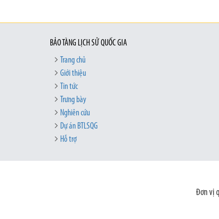
BẢO TÀNG LỊCH SỬ QUỐC GIA
Trang chủ
Giới thiệu
Tin tức
Trưng bày
Nghiên cứu
Dự án BTLSQG
Hỗ trợ
Đơn vị 