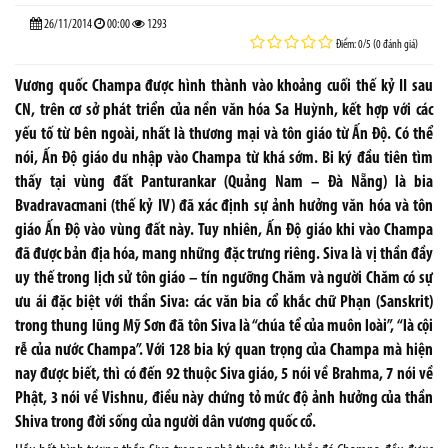
26/11/2014
00:00
1293
Điểm: 0/5 (0 đánh giá)
Vương quốc Champa được hình thành vào khoảng cuối thế kỷ II sau
CN, trên cơ sở phát triển của nền văn hóa Sa Huỳnh, kết hợp với các
yếu tố từ bên ngoài, nhất là thương mại và tôn giáo từ Ấn Độ. Có thể
nói, Ấn Độ giáo du nhập vào Champa từ khá sớm. Bi ký đầu tiên tìm
thấy tại vùng đất Panturankar (Quảng Nam – Đà Nẵng) là bia
Bvadravacmani (thế kỷ IV) đã xác định sự ảnh hưởng văn hóa và tôn
giáo Ấn Độ vào vùng đất này. Tuy nhiên, Ấn Độ giáo khi vào Champa
đã được bản địa hóa, mang những đặc trưng riêng. Siva là vị thần đầy
uy thế trong lịch sử tôn giáo – tín ngưỡng Chăm và người Chăm có sự
ưu ái đặc biệt với thần Siva: các văn bia cổ khắc chữ Phạn (Sanskrit)
trong thung lũng Mỹ Sơn đã tôn Siva là “chúa tể của muôn loài”, “là cội
rễ của nước Champa”. Với 128 bia ký quan trọng của Champa mà hiện
nay được biết, thì có đến 92 thuộc Siva giáo, 5 nói về Brahma, 7 nói về
Phật, 3 nói về Vishnu, điều này chứng tỏ mức độ ảnh hưởng của thần
Shiva trong đời sống của người dân vương quốc cổ.