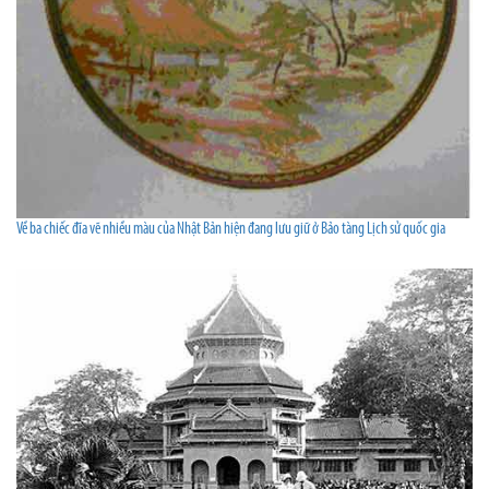
Về ba chiếc đĩa vẽ nhiều màu của Nhật Bản hiện đang lưu giữ ở Bảo tàng Lịch sử quốc gia