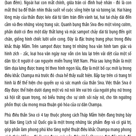
(ban đêm). Ngoài hai con mắt chính, giữa trán có đính huệ nhãn - đó là con
mắt thứ ba để thần nhìn thấu suốt về cuộc sống hiện tại và tương lai. Hai hàng
lông mày của thần được kéo dài từ tâm trán đến vành tai, hai tai chảy dài đến
cằm và đeo những vòng trang sức. Quanh bụng thần Siva đeo một vòng cườm,
phần dưới có đeo một dây thắt lưng và mặc sampot chảy dài từ bụng đến gót
chân, giống hình chiếc lưỡi uốn cong. Đây là đặc trưng trang phục trong điêu
khắc tháp Mẫm. Trên sampot được trang trí những hoa văn hình tam giác và
hình zích - zắc, loại hoa văn ngày nay vẫn còn lưu lại trên vải dệt của một số
dân tộc ít người ở cao nguyên miền Trung Việt Nam. Phía sau lưng thần là một
tấm dựa lưng được trang trí theo hình ngọn lửa, đây là một bố cục mới lạ trong
điêu khắc Champa mà trước đó chưa hề thấy xuất hiện. Bắp tay trên có trang trí
hình lá đề thể hiện cho quyền uy và sức mạnh của thần Siva. Việc thần Siva ở
đây được thể hiện dưới dạng một vũ nữ nói lên vai trò của người phụ nữ trong
xã hội rất quan trọng, nó biểu trưng cho sự sinh sôi nảy nở, cho tín ngưỡng
phồn thực cầu mong mưa thuận gió hòa của cư dân Champa.
Phù điêu thần Siva có 4 tay thuộc phong cách Tháp Mẫm hiện đang trưng bày
tại Bảo tàng Lịch sử Quốc gia là một trong những tác phẩm đẹp và có giá trị,
góp phần làm phong phú kho tàng nghệ thuật điêu khắc Champa mang phong