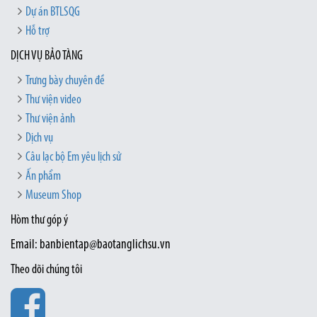
Dự án BTLSQG
Hỗ trợ
DỊCH VỤ BẢO TÀNG
Trưng bày chuyên đề
Thư viện video
Thư viện ảnh
Dịch vụ
Câu lạc bộ Em yêu lịch sử
Ấn phẩm
Museum Shop
Hòm thư góp ý
Email: banbientap@baotanglichsu.vn
Theo dõi chúng tôi