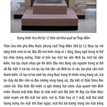
Tượng thần Siva thế kỷ 12 hiện vật khai quật tại Tháp Mẫm.
Thần Siva trên phù điêu thuộc phong cách Tháp Mẫm (thế kỷ 12) được tạc với
dáng hình một vũ nữ, đầu đội mũ hình chóp có 3 tầng, đang ngồi trong tư thế
hai chân chùng xuống. Thần có bốn tay, một tay cầm đinh ba, một tay cầm
kiếm, hai tay chụm nhau giơ lên khỏi đầu như đang cầu nguyện trong tư thế
rất đặc biệt; ở hai tay còn lại, tay trái cầm cây đinh ba có cán, tay phải cầm một
thanh kiếm. Cổ tay và hai cánh tay cũng được trang trí nhiều vòng trang sức, hai
tai chảy dài đến cằm và đeo những vòng trang sức, đặc biệt cổ thần Shiva đeo
cườm nổi. Đầu thần đội miện có gắn những hạt cườm chạy quanh trên đỉnh
miện. Khuôn mặt thần được tả chân một cách đặc biệt. Vẻ đẹp của thần được
nhấn mạnh với đôi mắt hơi xếch, mở to. Thần Siva có 3 mắt, mắt thứ nhất
tượng trưng cho mặt trời (ban ngày), mặt thứ hai tượng trưng cho mặt trăng