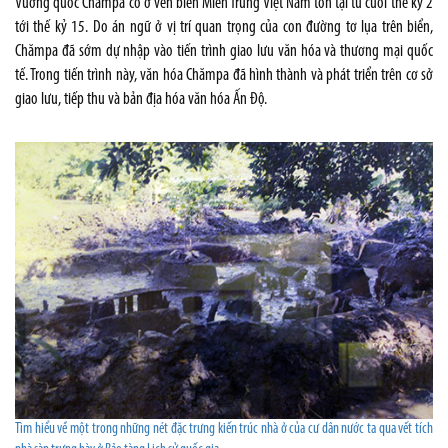
Vương quốc Chămpa cổ ở ven biển Miền Trung Việt Nam tồn tại từ cuối thế kỷ 2
tới thế kỷ 15. Do án ngữ ở vị trí quan trọng của con đường tơ lụa trên biển,
Chămpa đã sớm dự nhập vào tiến trình giao lưu văn hóa và thương mại quốc
tế. Trong tiến trình này, văn hóa Chămpa đã hình thành và phát triển trên cơ sở
giao lưu, tiếp thu và bản địa hóa văn hóa Ấn Độ.
Tìm hiểu về một trong những nét đặc trưng kiến trúc nhà ở của cư dân nước ta qua vết tích