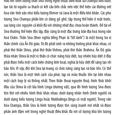
Hầu hết hình tượng thần Siva trong nghệ thuật điêu khắc đá Champa đều được
tạo tác từ nguồn sa thạch có kết cấu bền chắc nên việc thể hiện các đường nét
hoa văn tinh xảo như kiểu tượng Khmer và Java là một điều khó khăn. Các pho
tượng Siva Champa phần lớn có dáng gồ ghề, tập trung thể hiện ở mặt trước,
sau lưng còn nguyên cả khối đá với những nhát đục chưa hoàn thành. Đề tài về
Siva thường thể hiện độc lập, đây cũng là một đặc trưng bản địa hoá trong văn
hoá Chăm. Thần Siva (theo nghĩa tiếng Phạn là “tốt lành”) là một trong ba vị
thần chính của Ấn Độ giáo. Từ đó phát sinh ra những trường phái khác nhau, có
phái thờ thần Shiva, phái thờ thần Vishnu, phái thờ thần Brahma. Ấn Độ giáo
thừa nhận Shiva là một vị thần có chức năng hủy diệt, tuy nhiên hủy diệt ở đây
phải được hiểu một cách biện chứng linh hoạt, nghĩa là hủy diệt để sáng tạo rồi
bảo tồn. Vì vậy, đôi khi Siva lại mang cả chức năng sáng tạo và bảo tồn. Có thể
nói, thần Siva là một tính cách của phức tạp và mâu thuẫn tồn tại bên nhau
một cách hợp lý và thống nhất. Theo thần thoại nguyên thuỷ, hình thức khởi
đầu của Shiva là cột lửa hình Linga (dương vật), qua đó hình tượng Siva được
tôn thờ với nhiều hình thức khác nhau: dưới dạng nhân hình (hình người) và
dưới dạng biểu tượng Linga hoặc Mukhalinga (linga có mặt người). Trong văn
hóa Champa, thần Siva là hình tượng được tôn sùng mạnh mẽ nhất và được
phản ánh đậm nét trong nghệ thuật điêu khắc đá với số lượng khá lớn tượng