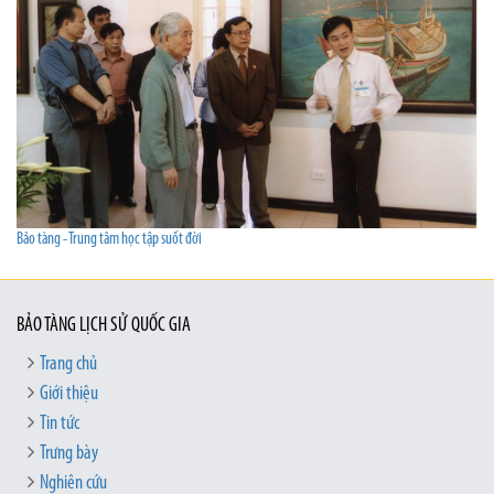
Bảo tàng - Trung tâm học tập suốt đời
BẢO TÀNG LỊCH SỬ QUỐC GIA
Trang chủ
Giới thiệu
Tin tức
Trưng bày
Nghiên cứu