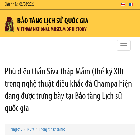
Chủ Nhật, 09/08/2026
BẢO TÀNG LỊCH SỬ QUỐC GIA
VIETNAM NATIONAL MUSEUM OF HISTORY
Toggle
navigatio
Phù điêu thần Siva tháp Mẫm (thế kỷ XII)
trong nghệ thuật điêu khắc đá Champa hiện
đang được trưng bày tại Bảo tàng Lịch sử
quốc gia
Trang chủ
NEW
Thông tin khoa học