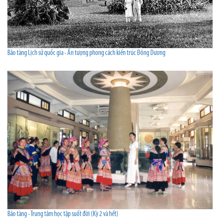
Bảo tàng Lịch sử quốc gia - Ấn tượng phong cách kiến trúc Đông Dương
Bảo tàng - Trung tâm học tập suốt đời (Kỳ 2 và hết)