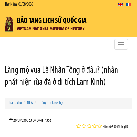
Thứ Năm, 06/08/2026
BẢO TÀNG LỊCH SỬ QUỐC GIA
VIETNAM NATIONAL MUSEUM OF HISTORY
Toggle
navigatio
Lăng mộ vua Lê Nhân Tông ở đâu? (nhân
phát hiện rùa đá ở di tích Lam Kinh)
Trang chủ
NEW
Thông tin khoa học
20/08/2008
00:00
1352
Điểm: 0/5 (0 đánh giá)