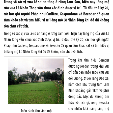
Trong số các vị vua Lê sơ an táng ở rừng Lam Sơn, hiện nay lăng mộ
của vua Lê Nhân Tông vẫn chưa xác định được vị trí. Từ đầu thế kỷ 20,
các học giả người Pháp như Cadière, Gaspardone và Bezacier đã quan
tâm khảo sát và tìm hiểu vị trí lăng mộ Lê Nhân Tông khi đó đã không
còn chút vết tích.
Trong số các vị vua Lê sơ an táng ở rừng Lam Sơn, hiện nay lăng mộ của vua Lê
Nhân Tông vẫn chưa xác định được vị trí. Từ đầu thế kỷ 20, các học giả người
Pháp như Cadière, Gaspardone và Bezacier đã quan tâm khảo sát và tìm hiểu vị
trí lăng mộ Lê Nhân Tông khi đó đã không còn chút vết tích.
Trong khi tìm hiểu Bezacier
được người dân trong khu vực
chỉ dẫn đến khảo sát ở khu vực
đồi Luồng, thuộc làng Dao Xá,
nằm cách khu trung tâm Lam
Kinh khoảng gần 1km về phía
đông bắc. Mặc dù không tìm
thấy vết tích gì, song Bezacier
cho nhiều khả năng lăng mộ
Toàn cảnh khu lăng mộ