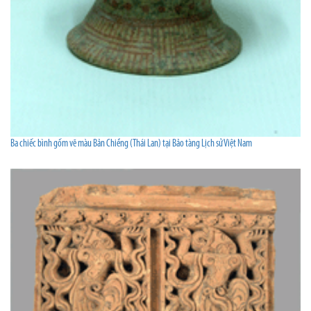
Ba chiếc bình gốm vẽ màu Bản Chiềng (Thái Lan) tại Bảo tàng Lịch sử Việt Nam