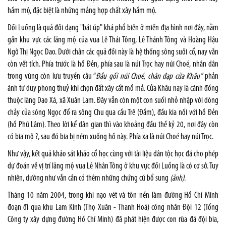
hầm mộ, đặc biệt là những mảng hợp chất xây hầm mộ.
Đồi Luồng là quả đồi dạng "bát úp" khá phổ biến ở miền địa hình nơi đây, nằm
gần khu vực các lăng mộ của vua Lê Thái Tông, Lê Thánh Tông và Hoàng Hậu
Ngô Thị Ngọc Dao. Dưới chân các quả đồi này là hệ thống sông suối cổ, nay vẫn
còn vết tích. Phía trước là hồ Đẻn, phía sau là núi Trọc hay núi Choé, nhân dân
trong vùng còn lưu truyền câu “
Đầu gối núi Choé, chân đạp cửa Khâu”
phản
ánh tư duy phong thuỷ khi chọn đất xây cất mồ mả. Cửa Khâu nay là cánh đồng
thuộc làng Dao Xá, xã Xuân Lam. Đây vẫn còn một con suối nhỏ nhập với dòng
chảy của sông Ngọc đổ ra sông Chu qua cầu Trê (Đầm), đầu kia nối với hồ Đẻn
(hồ Phú Lâm). Theo lời kể dân gian thì vào khoảng đầu thế kỷ 20, nơi đây còn
có bia mộ ?, sau đó bia bị ném xuống hồ này. Phía xa là núi Choé hay núi Trọc.
Như vậy, kết quả khảo sát khảo cổ học cùng với tài liệu dân tộc học đã cho phép
dự đoán về vị trí lăng mộ vua Lê Nhân Tông ở khu vực đồi Luồng là có cơ sở. Tuy
nhiên, dường như vẫn cần có thêm những chứng cứ bổ sung
(ảnh)
.
Tháng 10 năm 2004, trong khi nạo vét và tôn nền làm đường Hồ Chí Minh
đoạn đi qua khu Lam Kinh (Thọ Xuân - Thanh Hoá) công nhân Đội 12 (Tổng
Công ty xây dựng đường Hồ Chí Minh) đã phát hiện được con rùa đá đội bia,