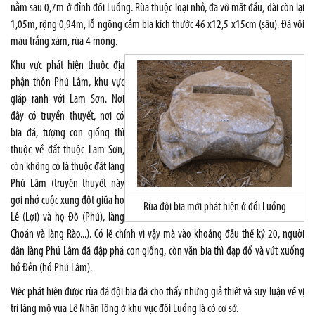
nằm sau 0,7m ở đỉnh đồi Luồng. Rùa thuộc loại nhỏ, đã vỡ mất đầu, dài còn lại
1,05m, rộng 0,94m, lỗ ngõng cắm bia kích thước 46 x12,5 x15cm (sâu). Đá vôi
màu trắng xám, rùa 4 móng.
Khu vực phát hiện thuộc địa
phận thôn Phú Lâm, khu vực
giáp ranh với Lam Sơn. Nơi
đây có truyền thuyết, nơi có
bia đá, tượng con giống thì
thuộc về đất thuộc Lam Sơn,
còn không có là thuộc đất làng
Phú Lâm (truyền thuyết này
gợi nhớ cuộc xung đột giữa họ
Rùa đội bia mới phát hiện ở đồi Luồng
Lê (Lợi) và họ Đỗ (Phú), làng
Choán và làng Rào...). Có lẽ chính vì vậy mà vào khoảng đầu thế kỷ 20, người
dân làng Phú Lâm đã đập phá con giống, còn văn bia thì đạp đổ và vứt xuống
hồ Đẻn (hồ Phú Lâm).
Việc phát hiện được rùa đá đội bia đã cho thấy những giả thiết và suy luận về vị
trí lăng mộ vua Lê Nhân Tông ở khu vực đồi Luồng là có cơ sở.