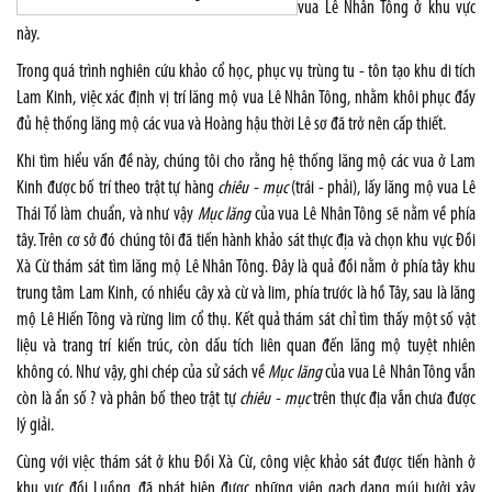
vua Lê Nhân Tông ở khu vực
này.
Trong quá trình nghiên cứu khảo cổ học, phục vụ trùng tu - tôn tạo khu di tích
Lam Kinh, việc xác định vị trí lăng mộ vua Lê Nhân Tông, nhằm khôi phục đầy
đủ hệ thống lăng mộ các vua và Hoàng hậu thời Lê sơ đã trở nên cấp thiết.
Khi tìm hiểu vấn đề này, chúng tôi cho rằng hệ thống lăng mộ các vua ở Lam
Kinh được bố trí theo trật tự hàng
chiêu - mục
(trái - phải), lấy lăng mộ vua Lê
Thái Tổ làm chuẩn, và như vậy
Mục lăng
của vua Lê Nhân Tông sẽ nằm về phía
tây. Trên cơ sở đó chúng tôi đã tiến hành khảo sát thực địa và chọn khu vực Đồi
Xà Cừ thám sát tìm lăng mộ Lê Nhân Tông. Đây là quả đồi nằm ở phía tây khu
trung tâm Lam Kinh, có nhiều cây xà cừ và lim, phía trước là hồ Tây, sau là lăng
mộ Lê Hiến Tông và rừng lim cổ thụ. Kết quả thám sát chỉ tìm thấy một số vật
liệu và trang trí kiến trúc, còn dấu tích liên quan đến lăng mộ tuyệt nhiên
không có. Như vậy, ghi chép của sử sách về
Mục lăng
của vua Lê Nhân Tông vẫn
còn là ẩn số ? và phân bố theo trật tự
chiêu - mục
trên thực địa vẫn chưa được
lý giải.
Cùng với việc thám sát ở khu Đồi Xà Cừ, công việc khảo sát được tiến hành ở
khu vực đồi Luồng, đã phát hiện được những viên gạch dạng múi bưởi xây