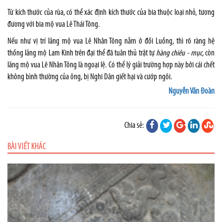
Từ kích thước của rùa, có thể xác định kích thước của bia thuộc loại nhỏ, tương
đương với bia mộ vua Lê Thái Tông.
Nếu như vị trí lăng mộ vua Lê Nhân Tông nằm ở đồi Luồng, thì rõ ràng hệ
thống lăng mộ Lam Kinh trên đại thể đã tuân thủ trật tự
hàng chiêu - mục,
còn
lăng mộ vua Lê Nhân Tông là ngoại lệ
.
Có thể lý giải trường hợp này bởi cái chết
không bình thường của ông, bị Nghi Dân giết hại và cướp ngôi.
Nguyễn Văn Đoàn
Chia sẻ:
BÀI VIẾT KHÁC