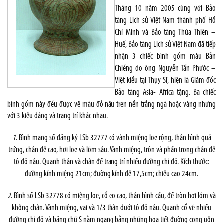
Tháng 10 năm 2005 cùng với Bảo
tàng Lịch sử Việt Nam thành phố Hồ
Chí Minh và Bảo tàng Thừa Thiên –
Huế, Bảo tàng Lịch sử Việt Nam đã tiếp
nhận 3 chiếc bình gốm màu Bản
Chiềng do ông Nguyễn Tấn Phước –
Việt kiều tại Thụy Sĩ, hiện là Giám đốc
Bảo tàng Asia- Africa tặng. Ba chiếc
bình gốm này đều được vẽ màu đỏ nâu tren nền trắng ngà hoặc vàng nhưng
với 3 kiểu dáng và trang trí khác nhau.
1
. Bình mang số đăng ký LSb 32777 có vành miệng loe rộng, thân hình quả
trứng, chân đế cao, hơi loe và lõm sâu. Vành miệng, trôn và phần trong chân đế
tô đỏ nâu. Quanh thân và chân đế trang trí nhiều đường chỉ đỏ. Kích thước:
đường kính miệng 21cm; đường kính đế 17,5cm; chiều cao 24cm.
2
. Bình số LSb 32778 có miệng loe, cổ eo cao, thân hình cầu, đế tròn hơi lõm và
không chân. Vành miệng, vai và 1/3 thân dưới tô đỏ nâu. Quanh cổ vẽ nhiều
đường chỉ đỏ và băng chữ S nằm ngang bằng những họa tiết đường cong uốn