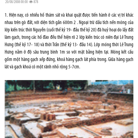
20/08/2008 00:00
878
1. Hiện nay, có nhiều hố thám sát và khai quật được tiến hành ở các vị trí khác
nhau trên gò đất, với diện tích gần 600m 2 . Ngoại trừ dấu tích nền móng của
lớp kiến trúc thời Nguyễn (cuối thế kỷ 19- đầu thế kỷ 20) đã huỷ hoại do lấy đất
làm gạch, trong các hố đào đều thể hiện rõ 2 lớp kiến trúc có niên đại Lê Trung
Hưng (thế kỷ 17- 18) và thời Trần (thế kỷ 13- đầu 14). Lớp móng thời Lê Trung
Hưng nằm ở độ sâu trung bình 1m so với mặt bằng hiện tại. Móng kết cấu
gồm một hàng gạch xếp đứng, khoá hàng gạch lát phía trong. Giữa hàng gạch
lát và gạch khoá có một rãnh nhỏ rộng 5-7cm.