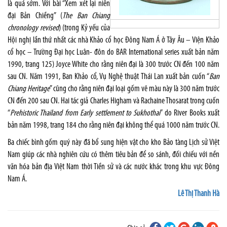
là quá sớm. Với bài “Xem xét lại niên
đại Bản Chiềng” (
The Ban Chiang
chronology revised
) (trong Kỷ yếu của
Hội nghị lần thứ nhất các nhà Khảo cổ học Đông Nam Á ở Tây Âu – Viện Khảo
cổ học – Trường Đại học Luân- đôn do BAR International series xuất bản năm
1990, trang 125) Joyce White cho rằng niên đại là 300 trước CN đến 100 năm
sau CN. Năm 1991, Ban Khảo cổ, Vụ Nghệ thuật Thái Lan xuất bản cuốn “
Ban
Chiang Heritage
” cũng cho rằng niên đại loại gốm vẽ màu này là 300 năm trước
CN đến 200 sau CN. Hai tác giả Charles Higham và Rachaine Thosarat trong cuốn
“
Prehistoric Thailand from Early settlement to Sukhothai
” do River Books xuất
bản năm 1998, trang 184 cho rằng niên đại không thể quá 1000 năm trước CN.
Ba chiếc bình gốm quý này đã bổ sung hiện vật cho kho Bảo tàng Lịch sử Việt
Nam giúp các nhà nghiên cứu có thêm tiêu bản để so sánh, đối chiếu với nền
văn hóa bản địa Việt Nam thời Tiền sử và các nước khác trong khu vực Đông
Nam Á.
Lê Thị Thanh Hà