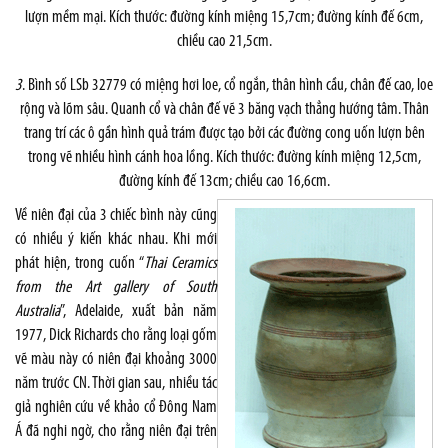
lượn mềm mại. Kích thước: đường kính miệng 15,7cm; đường kính đế 6cm,
chiều cao 21,5cm.
3
. Bình số LSb 32779 có miệng hơi loe, cổ ngắn, thân hình cầu, chân đế cao, loe
rộng và lõm sâu. Quanh cổ và chân đế vẽ 3 băng vạch thẳng hướng tâm. Thân
trang trí các ô gần hình quả trám được tạo bởi các đường cong uốn lượn bên
trong vẽ nhiều hình cánh hoa lồng. Kích thước: đường kính miệng 12,5cm,
đường kính đế 13cm; chiều cao 16,6cm.
Về niên đại của 3 chiếc bình này cũng
có nhiều ý kiến khác nhau. Khi mới
phát hiện, trong cuốn “
Thai Ceramics
from the Art gallery of South
Australia
”, Adelaide, xuất bản năm
1977, Dick Richards cho rằng loại gốm
vẽ màu này có niên đại khoảng 3000
năm trước CN. Thời gian sau, nhiều tác
giả nghiên cứu về khảo cổ Đông Nam
Á đã nghi ngờ, cho rằng niên đại trên