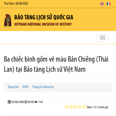
Thứ Năm, 06/08/2026
BẢO TÀNG LỊCH SỬ QUỐC GIA
VIETNAM NATIONAL MUSEUM OF HISTORY
Toggle
navigatio
Ba chiếc bình gốm vẽ màu Bản Chiềng (Thái
Lan) tại Bảo tàng Lịch sử Việt Nam
Trang chủ
NEW
Thông tin khoa học
20/08/2008
00:00
1161
Điểm: 1/5 (2 đánh giá)