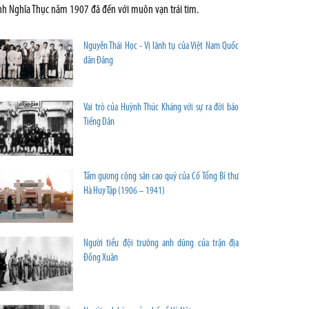
nh Nghĩa Thục năm 1907 đã đến với muôn vạn trái tim.
Nguyễn Thái Học - Vị lãnh tụ của Việt Nam Quốc
dân Đảng
Vai trò của Huỳnh Thúc Kháng với sự ra đời báo
Tiếng Dân
Tấm gương cộng sản cao quý của Cố Tổng Bí thư
Hà Huy Tập (1906 – 1941)
Người tiểu đội trưởng anh dũng của trận địa
Đồng Xuân