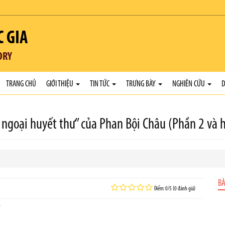
C GIA
ORY
TRANG CHỦ
GIỚI THIỆU
TIN TỨC
TRƯNG BÀY
NGHIÊN CỨU
D
ải ngoại huyết thư” của Phan Bội Châu (Phần 2 và 
BÀ
Điểm: 0/5 (0 đánh giá)