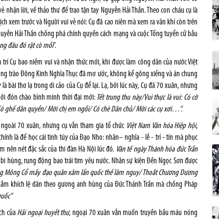
 vẻ nhận lời, về thảo thư để trao tận tay Nguyễn Hải Thần. Theo con cháu cụ là
ịch xem trước và Người vui vẻ nói: Cụ đã cao niên mà xem ra văn khí còn trên
guyễn Hải Thần chống phá chính quyền cách mạng và cuộc Tổng tuyển cử bầu
g đâu đó rặt cò mồi
”.
 trí Cụ bao niềm vui và nhận thức mới, khi được làm công dân của nước Việt
hong trào Đông Kinh Nghĩa Thục đã mơ ước, không kể gông xiềng và án chung
 là bài thơ lạ trong di cảo của Cụ để lại. Lạ, bởi lúc này, Cụ đã 70 xuân, nhưng
 hởi đón chào bình minh thời đại mới:
Tết trung thu này/Vui thực là vui: Có cờ
ó ghế dân quyền/ Mời chị em ngồi/
Có chè Dân chủ/
Mời các cụ xơi…”.
ã ngoài 70 xuân, nhưng cụ vẫn tham gia tổ chức
Việt
N
am
V
ăn hóa
H
iệp hội
,
nh là để học cái tinh túy của Đạo Nho: nhân– nghĩa - lễ - trí - tín mà phục
m nên nét đặc sắc của thi đàn Hà Nội lúc đó.
Văn tế ngày Thánh hóa đức Trần
bi hùng, rung động bao trái tim yêu nước. Nhân sự kiện Đền Ngọc Sơn được
g Mông Cổ mấy đạo quân xâm lấn quốc thế lâm nguy/ Thoắt Chương Dương
ngầm khích lệ dân theo gương anh hùng của Đức Thánh Trần mà chống Pháp
quốc”
ách của
Hải ngoại huyết thư
, ngoại 70 xuân vẫn muốn truyền bầu máu nóng