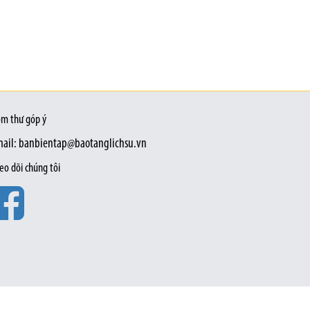
m thư góp ý
ail: banbientap@baotanglichsu.vn
eo dõi chúng tôi