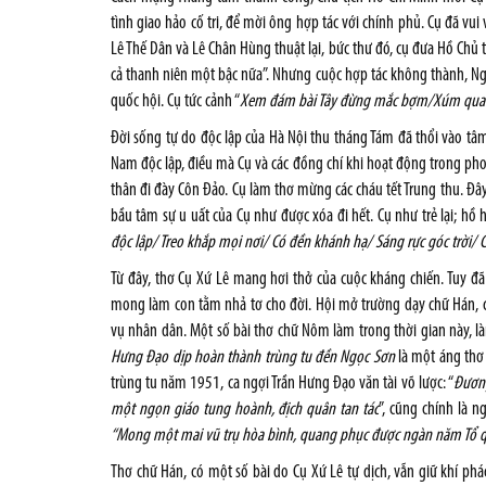
tình giao hảo cố tri, để mời ông hợp tác với chính phủ. Cụ đã vui
Lê Thế Dân và Lê Chân Hùng thuật lại, bức thư đó, cụ đưa Hồ Chủ t
cả thanh niên một bậc nữa”. Nhưng cuộc hợp tác không thành, N
quốc hội. Cụ tức cảnh “
Xem đám bài Tây đừng mắc bợm/Xúm quan
Đời sống tự do độc lập của Hà Nội thu tháng Tám đã thổi vào tâm
Nam độc lập, điều mà Cụ và các đồng chí khi hoạt động trong p
thân đi đày Côn Đảo. Cụ làm thơ mừng các cháu tết Trung thu.
Đây
bầu tâm sự u uất của Cụ như được xóa đi hết. Cụ như trẻ lại; hồ
độc lập/ Treo khắp mọi nơi/ Có đền khánh hạ/
Sáng rực góc trời/
C
Từ đây, thơ Cụ Xứ Lê mang hơi thở của cuộc kháng chiến. Tuy đ
mong làm con tằm nhả tơ cho đời. Hội mở trường dạy chữ Hán, chí
vụ nhân dân. Một số bài thơ chữ Nôm làm trong thời gian này, là
Hưng Đạo dịp hoàn thành trùng tu đền Ngọc Sơn
là một áng thơ 
trùng tu năm 1951, ca ngợi Trần Hưng Đạo văn tài võ lược: “
Đươn
một ngọn giáo tung hoành, địch quân tan tác
”, cũng chính là 
“Mong một mai vũ trụ hòa bình, quang phục được ngàn năm Tổ 
Thơ chữ Hán, có một số bài do Cụ Xứ Lê tự dịch, vẫn giữ khí ph