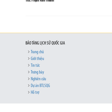
Th
s.
Phạm Kim Thanh
BẢO TÀNG LỊCH SỬ QUỐC GIA
Trang chủ
Giới thiệu
Tin tức
Trưng bày
Nghiên cứu
Dự án BTLSQG
Hỗ trợ