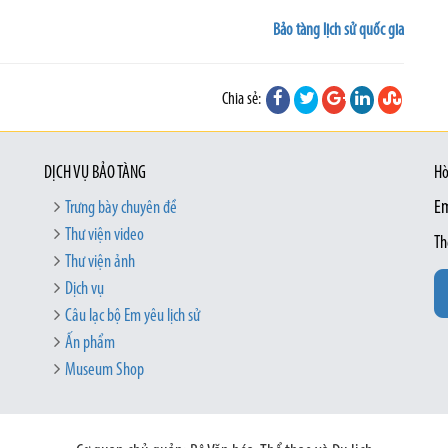
Bảo tàng lịch sử quốc gia
Chia sẻ:
DỊCH VỤ BẢO TÀNG
Hò
Trưng bày chuyên đề
Em
Thư viện video
Th
Thư viện ảnh
Dịch vụ
Câu lạc bộ Em yêu lịch sử
Ấn phẩm
Museum Shop