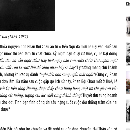
Ki
Lê Đại (1875-1951)
.
 thỏa nguyện nên Phan Bội Châu an trí ở Bến Ngự đã mời Lê Đại vào Huế hàn
 nước thì bao tâm tư chất chứa. Kỷ niệm bạn ở lại xứ Huế, cụ Lê Đại động
dẫu dìm ao vẫn ngóc đầu/ Hãy biết ngày nào còn chửa chết/ Thơ ngâm ngất
 còn đất còn ta chứ/ Núi đổ sông nhào bấy sẽ hay”.
Lý tưởng mang chữ Thánh
rinh, nhưng khi các cụ đành
“nghĩ đến non sông ngẩn mặt ngồi”
(Cùng cụ Phan
 đớn lắm. Ba năm sau cuộc gặp gỡ lịch sử này, Phan Bội Châu mất ở Huế, Lê
với Cụ trên sông Hương, được thấy chí sĩ hung hoài, ruột tới khi già còn vẫn
 hùng sắc tướng, tượng sau lúc chết cũng thành đồng”.
Huyết thư tung hoành
i cho đời. Tình bạn tình đồng chí sâu nặng suốt cuộc đời thăng trầm của hai
ó được?
 đến Bắc bộ phủ trò chuyện và đề nghị cụ gặp ông Nguyễn Hải Thần vốn có