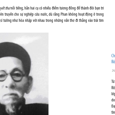
yết thư
nổi tiếng, hẳn hai cụ có nhiều điểm tương đồng để thành đôi bạn tri
tuyên truyền cho sự nghiệp cứu nước, dù rằng Phan không hoạt động ở trong
sĩ tưởng như hòa nhập với nhau trong những vần thơ đi thẳng vào trái tim
Ch
Bộ
24
Từ
Bộ
lớ
do
Đạ
tì