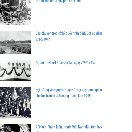
Người anh hùng của phố cổ Hà Nội
Câu chuyện treo cờ Tổ quốc trên đỉnh Cột cờ đêm
9/10/1954
Người thiết kế Lễ đài Độc lập ngày 2/9/1945.
Đại tướng Võ Nguyên Giáp với việc xây dựng quân
chủ lực trong Cách mạng tháng Tám 1945
7/1980: Phạm Tuân, người Việt Nam đầu tiên bay