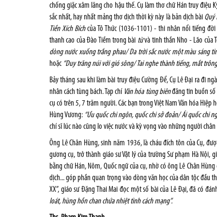
chống giặc xâm lăng cho hậu thế. Cụ làm thơ chữ Hán truy điệu 
sắc nhất, hay nhất mảng thơ dịch thời kỳ này là bản dịch bài
Quý 
Tiền Xích Bích
của Tô Thức (1036-1101) - thi nhân nổi tiếng đời 
thanh cao của Đào Tiềm trong bài
từ
và tinh thần Nho - Lão của 
dòng nước xuống trắng phau/ Da trời sắc nước một màu sáng t
hoặc
“Duy trăng núi với gió sông/
Tai nghe thành tiếng,
mắt trôn
Bảy tháng sau khi làm bài truy điệu Cường Để, Cụ Lê Đại ra đi n
nhân cách tùng bách. Tạp chí
Văn hóa tùng biên
đăng tin buồn số 
cụ có trên 5, 7 trăm người. Các bạn trong Việt Nam Văn hóa Hiệp 
Hùng Vương:
“Ưu quốc chi ngôn, quốc chi sở đoản/ Ái quốc chi ng
chí sĩ lúc nào cũng lo việc nước và kỳ vọng vào những người chân
Ông Lê Chân Hùng, sinh năm 1936, là cháu đích tôn của Cụ, được
gương cụ, trở thành giáo sư Vật lý của trường Sư phạm Hà Nội, g
bằng chữ Hán, Nôm, Quốc ngữ của cụ, nhờ có ông Lê Chân Hùng g
dịch... góp phần quan trọng vào dòng văn học của dân tộc đầu t
XX”, giáo sư Đặng Thai Mai đọc một số bài của Lê Đại, đã có đán
loát, hùng hồn chan chứa nhiệt tình cách mạng”
.