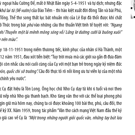
Kỳ ngoại hầu Cường Để, mất ở Nhật Bản ngày 5-4-1951 và tự dịch; nhưng đặc
khứ lai từ (Về vườn)
của Đào Tiềm - thi hào kiệt xuất đời đông Tấn và bài Phú,
Tống. Thể thơ song thất lục bát nhuần nhị của Lê Đại đã thổi được khí chất
Tô Thức trong bài
phú
vào những câu thơ thuần Việt tinh tế tuyệt vời:
“Ngang
inh/ Thuyền một lá mênh mông sóng vỗ/ Lửng lơ dường cưỡi lá buông xuôi”
g nên màu”
.
gày 18-11-1951 trong niềm thương tiếc, kính phục của nhân sĩ Hà Thành, một
12 năm 1951, đau xót tiễn biệt: “Tuy trời mưa mà các giới xa gần đi đưa đám
hội còn nhắc câu nói cuối cùng của Cụ với một bạn trẻ trong ngày kỷ niệm đức
ôn, quốc chi sở trường”.
Câu đó thực tỏ rõ nỗi lòng ưu tư viễn lự của một nhà
 chính yêu nước”.
 Cụ đặt hiệu là Tôn Long. Ông học chữ Nho Cụ dạy từ khi 6 tuổi và noi theo
iữ nếp nhà Nho gia thanh bạch. Kho tàng văn thơ với các thể loại phong phú
ìn giữ mà hôm nay, chúng ta có được khoảng 100 bài thơ, phú, câu đối, thơ
hế kỷ XX. Năm 1959, trong tác phẩm “Văn thơ cách mạng Việt Nam đầu thế kỷ
h giá cao về Cụ là
“Một trong những người giỏi quốc văn, những tay bút lưu