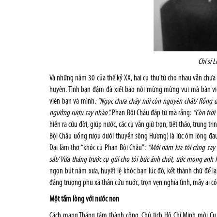
Chí sĩ 
Và những năm 30 của thế kỷ XX, hai cụ thư từ cho nhau vẫn chưa
huyên. Tình bạn đậm đà xiết bao nỗi mừng mừng vui mà bàn việc
viên bạn và mình
: “Ngọc chưa cháy núi còn nguyên chất/ Rồng 
ngưởng rượu say nhào”.
Phan Bội Châu đáp từ mà rằng:
“Còn trời
hiền ra cứu đời, giúp nước, các cụ vẫn giữ trọn, tiết tháo, trung t
Bội Châu uống rượu dưới thuyền sông Hương) là lúc ôm lòng đau
Đại làm thơ “khóc cụ Phan Bội Châu”:
“Mới năm kia tôi cùng say 
sắt/ Vừa tháng trước cụ gửi cho tôi bức ảnh chót, ước mong anh
ngọn bút năm xưa, huyết lệ khóc bạn lúc đó, kết thành chữ để lạ
đấng trượng phu xả thân cứu nước, trọn vẹn nghĩa tình, mấy ai c
Một tấm lòng với nước non
Cách mạng Tháng tám thành công, Chủ tịch Hồ Chí Minh mời Cụ