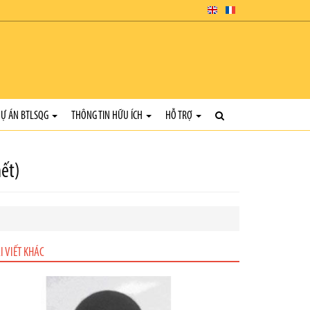
Ự ÁN BTLSQG
THÔNG TIN HỮU ÍCH
HỖ TRỢ
hết)
I VIẾT KHÁC