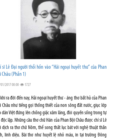
í sĩ Lê Đại người thổi hồn vào “Hải ngoại huyết thư” của Phan
i Châu (Phần 1)
/01/2017 00:00
1727
 khi ra đời đến nay, Hải ngoại huyết thư - áng thơ bất hủ của Phan
i Châu như tiếng gọi thống thiết của non sông đất nước, giục lớp
p dân Việt đứng lên chống giặc xâm lăng, đòi quyền sống trong tự
 độc lập. Những câu thơ chữ Hán của Phan Bội Châu được chí sĩ Lê
i dịch ra thơ chữ Nôm, thể song thất lục bát với nghệ thuật thần
nh, linh diệu. Bài thơ như huyết lệ nhỏ máu, in tại trường Đông