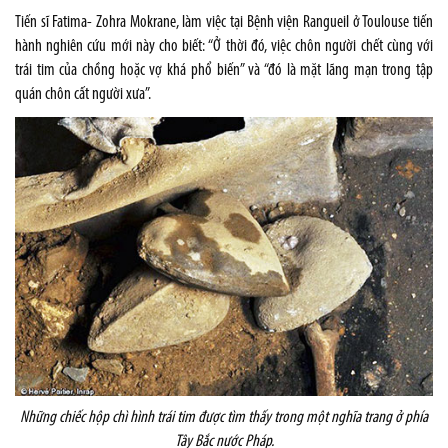
Tiến sĩ Fatima- Zohra Mokrane, làm việc tại Bệnh viện Rangueil ở
Toulouse
tiến
hành nghiên cứu mới này cho biết: “Ở thời đó, việc chôn người chết cùng với
trái tim của chồng hoặc vợ khá phổ biến” và “đó là mặt lãng mạn trong tập
quán chôn cất người xưa”.
Nh
ững chiếc hộp chì hình trái tim được tìm thấy trong một nghĩa trang ở phía
Tây Bắc nước Pháp.