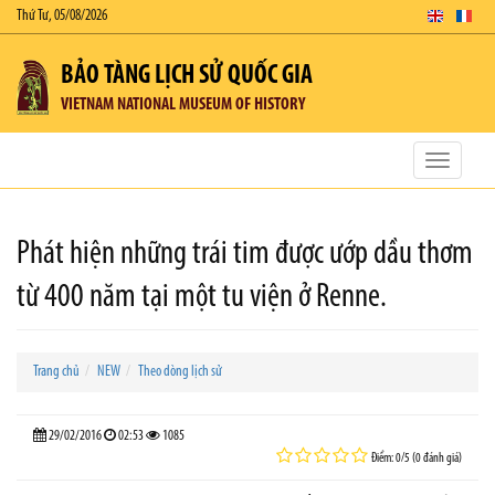
Thứ Tư, 05/08/2026
BẢO TÀNG LỊCH SỬ QUỐC GIA
VIETNAM NATIONAL MUSEUM OF HISTORY
Toggle
navigatio
Phát hiện những trái tim được ướp dầu thơm
từ 400 năm tại một tu viện ở Renne.
Trang chủ
NEW
Theo dòng lịch sử
29/02/2016
02:53
1085
Điểm: 0/5 (0 đánh giá)