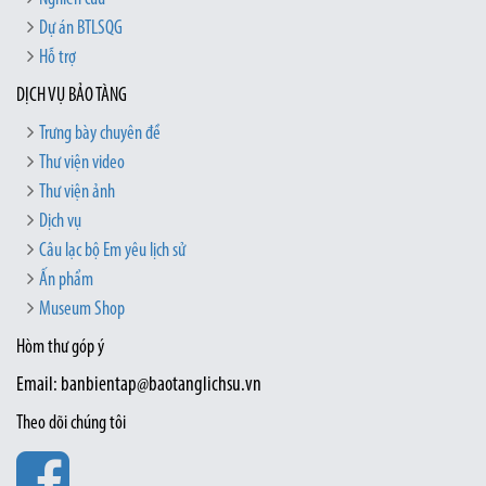
Dự án BTLSQG
Hỗ trợ
DỊCH VỤ BẢO TÀNG
Trưng bày chuyên đề
Thư viện video
Thư viện ảnh
Dịch vụ
Câu lạc bộ Em yêu lịch sử
Ấn phẩm
Museum Shop
Hòm thư góp ý
Email: banbientap@baotanglichsu.vn
Theo dõi chúng tôi