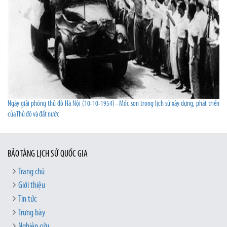
Ngày giải phóng thủ đô Hà Nội (10-10-1954) - Mốc son trong lịch sử xây dựng, phát triển
của Thủ đô và đất nước
BẢO TÀNG LỊCH SỬ QUỐC GIA
Trang chủ
Giới thiệu
Tin tức
Trưng bày
Nghiên cứu