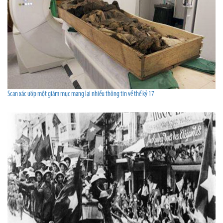
Scan xác ướp một giám mục mang lại nhiều thông tin về thế kỷ 17