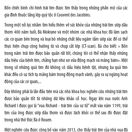
Bốn chiếc bình chì hình trái tim được tìm thấy trong những phần mộ của các
gia đình thuộc tầng lớp quý tộc ở Couvent des Jacobins.
Trong một nỗ lực nhằm tìm hiểu thêm về sức khỏe của những trái tim ướp dầu
thơm 400 năm tuổi, Bà Mokrane và một nhóm các nhà khoa học đã làm sạch
các cơ quan bên trong và loại bỏ những chất liệu ngâm tẩm ướp xác để có thể
thực hiện chụp cộng hưởng từ và chụp cắt lớp (CT-scan). Bà cho biết: « Bốn
trong năm trái tim được bảo quản rất tốt, chúng tôi có thể nhận thấy những
dấu hiệu của bệnh tim, chẳng hạn như xơ vữa động mạch và mảng bám». Một
trong số những quả tim đó không có dấu hiệu bệnh tật, nhưng ba quả tim
khác đều có sự tích tụ mảng bám trong động mạch vành, gây ra sự ngừng hoạt
động của các cơ quan,...
Đây không phải là lần đầu tiên mà các nhà khoa học nghiên cứu những trái tim
được bảo quản tốt từ những dữ liệu khảo cổ học. Ngay khi vua nước Anh
Richard I được gọi là “vua Richard - trái tim của sư tử” mất vào năm 1199, trái
tim của ông được ướp dầu thơm và được tách khỏi cơ thể sau đó được đặt
trong nhà thờ Đức Bà ở
Rouen
.
Một nghiên cứu được công bố vào năm 2013, cho thấy trái tim của nhà vua đã