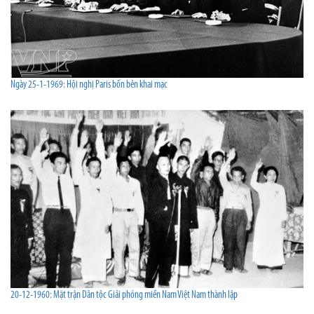
Ngày 25-1-1969: Hội nghị Paris bốn bên khai mạc
20-12-1960: Mặt trận Dân tộc Giải phóng miền Nam Việt Nam thành lập