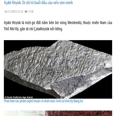
Aşıklı Höyük: Di chỉ từ buổi đầu của nền văn minh
20/11/2015 21:21
1118
Aşıklı Höyük là một gò đất nằm bên bờ sông Menlendiz, thuộc miền Nam của
Thổ Nhĩ Kỳ, gần di chỉ Çatalhöyük nổi tiếng.
Phát hiện tác phẩm nghệ thuật cổ nhất nước Anh từ thời Kỷ Băng hà