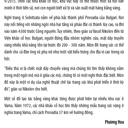
9/2015. Theo các nhà khảo cổ học, khu vực này có thể thuộc một xã hội văn
minh ở thời tiền sử, nơi con người biết xử lý và sản xuất mặt hàng bằng vàng.
Nghĩ trang ở Solnitsata nằm về phía bắc thành phố Provadia của Bulgari. Nơi
này nổi tiếng với những ngôi nhà hai tầng và pháo đài có thành lũy cao, ra đời
vào năm 4300 trước Công nguyên. Tuy nhiên, theo giáo sư Vassil Nikolov đến từ
Viện khảo cổ học Bulgari, người đứng đầu nhóm nghiên cứu, mặt dây truyền
vàng nhiều khả năng tồn tại trước đó 200 - 300 năm. Món đồ trang sức có thể
dành cho cả đàn ông và phụ nữ như một vật biểu trưng cho địa vị cao trong xã
hội.
"Điều thú vị là chiếc mặt dây chuyền vàng mà chúng tôi tìm thấy không nằm
trong một ngôi mộ mà ở giữa các mộ, chứng tỏ có một nghi thức đặc biệt. Món
đồ này là một ví dụ của nghệ thuật chế tác trang sức khá phát triển ở thời kỳ
đó", giáo sư Nikolov cho biết.
Một số đồ tạo tác bằng vàng khác từng được phát hiện tại nhiều khu vực ở
Varna. Năm 1972, các nhà khảo cổ học tìm thấy những mẩu trang sức vàng ở
nghĩa trang Varna, chỉ cách Provadia 37 km về hướng đông.
Phương Hoa