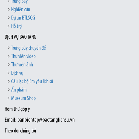
Trưng bày
Nghiên cứu
Dự án BTLSQG
Hỗ trợ
DỊCH VỤ BẢO TÀNG
Trưng bày chuyên đề
Thư viện video
Thư viện ảnh
Dịch vụ
Câu lạc bộ Em yêu lịch sử
Ấn phẩm
Museum Shop
Hòm thư góp ý
Email: banbientap@baotanglichsu.vn
Theo dõi chúng tôi