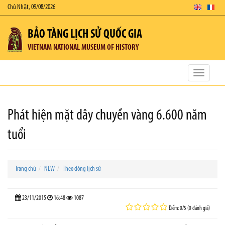
Chủ Nhật, 09/08/2026
BẢO TÀNG LỊCH SỬ QUỐC GIA
VIETNAM NATIONAL MUSEUM OF HISTORY
Toggle
navigatio
Phát hiện mặt dây chuyền vàng 6.600 năm
tuổi
Trang chủ
NEW
Theo dòng lịch sử
23/11/2015
16:48
1087
Điểm: 0/5 (0 đánh giá)