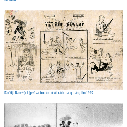
Báo Việt Nam Độc Lập và vai trò của nó với cách mạng tháng Tám 1945