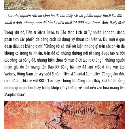
Các nhà nghiên cứu tin rằng họ đã tìm thấy các tác phẩm nghệ thuật lâu đời
nhất ở Anh, những món đồ tồn tại từ ít nhất 14.000 năm trước. Ảnh: Daily Mail
Trong khi đó, Tiến sĩ Silvia Bello, từ Bảo tàng Lịch sử Tự nhiên London, đang
phân tích các phiến đá bằng cách sử dụng kỹ thuật soi hiển vi. Dù mới ở giai
đoạn đầu, bà khẳng định: "Chúng tôi có thể kết luận những gì trên các phiến đá
không có trong tự nhiên, trên đó có những đường nét rõ ràng được tạo ra bởi
các công cụ bằng đá, nhưng hiện chưa rõ mục đích tạo ra chúng". Những người
tham gia dự án mang tên Đảo Kỷ Băng hà này đã làm việc ở khu vực Les
Varines, Đông Nam Jersey suốt 5 năm. Tiến sĩ Chantal Conneller, đồng giám đốc
của dự án, chia sẻ với BBC: "Lúc này, chúng tôi đang cảm thấy khá tự tin rằng
những gì mình tìm thấy trùng khớp với ý tưởng về một nền văn hóa mang tên
Magdalenian".