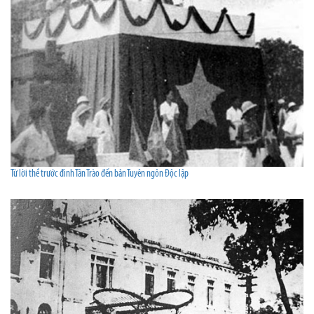
Từ lời thề trước đình Tân Trào đến bản Tuyên ngôn Độc lập