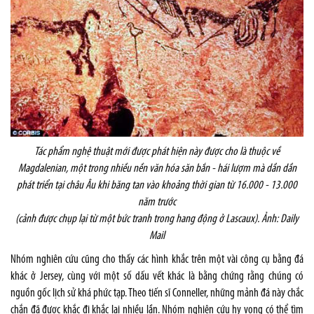
Tác phẩm nghệ thuật mới được phát hiện này được cho là thuộc về
Magdalenian, một trong nhiều nền văn hóa săn bắn - hái lượm mà dần dần
phát triển tại châu Âu khi băng tan vào khoảng thời gian từ 16.000 - 13.000
năm trước
(cảnh được chụp lại từ một bức tranh trong hang động ở Lascaux). Ảnh: Daily
Mail
Nhóm nghiên cứu cũng cho thấy các hình khắc trên một vài công cụ bằng đá
khác ở Jersey, cùng với một số dấu vết khác là bằng chứng rằng chúng có
nguồn gốc lịch sử khá phức tạp. Theo tiến sĩ Conneller, những mảnh đá này chắc
chắn đã được khắc đi khắc lại nhiều lần. Nhóm nghiên cứu hy vọng có thể tìm