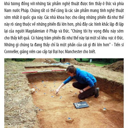
khá tương đồng với những tác phẩm nghệ thuật được tìm thấy ở Đức và phía
Nam nước Pháp. Chúng rất có thể cũng là các sản phẩm mang tính nghệ thuật
sớm nhất ở quốc gia này. Các nhà khoa học cho rằng những phiến đá như thế
này rõ ràng thuộc về những phiến đá lớn hơn, phủ đầy các hình khắc lặp đi lặp
lại của người Magdalenian ở Pháp và Đức. "Chúng tôi hy vọng điều này sớm
cho thấy kết quả. Có hàng trăm phiến đá như thế này tại một số khu vực ở Đức.
Những gì chúng ta đang thấy chỉ là một phần của cái gì đó lớn hơn" - Tiến sĩ
Conneller, giảng viên cao cấp tại Đại học Manchester cho biết.