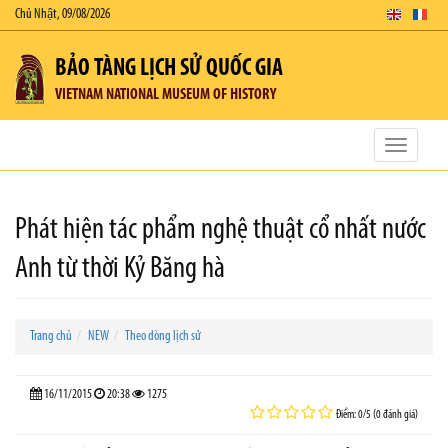
Chủ Nhật, 09/08/2026
BẢO TÀNG LỊCH SỬ QUỐC GIA
VIETNAM NATIONAL MUSEUM OF HISTORY
Toggle
navigatio
Phát hiện tác phẩm nghệ thuật cổ nhất nước
Anh từ thời Kỷ Băng hà
Trang chủ
NEW
Theo dòng lịch sử
16/11/2015
20:38
1275
Điểm: 0/5 (0 đánh giá)