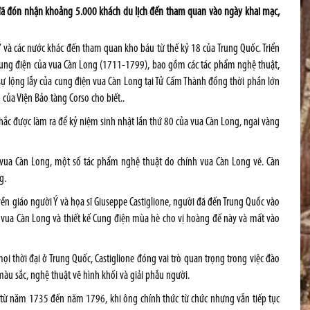
e đã đón nhận khoảng 5.000 khách du lịch đến tham quan vào ngày khai mạc,
Ý và các nước khác đến tham quan kho báu từ thế kỷ 18 của Trung Quốc. Triển
cung điện của vua Càn Long (1711-1799), bao gồm các tác phẩm nghệ thuật,
 sự lộng lẫy của cung điện vua Càn Long tại Tử Cấm Thành đồng thời phần lớn
 của Viện Bảo tàng Corso cho biết..
ắc được làm ra để kỷ niệm sinh nhật lần thứ 80 của vua Càn Long, ngai vàng
ủa vua Càn Long, một số tác phẩm nghệ thuật do chính vua Càn Long vẽ. Càn
g.
n giáo người Ý và họa sĩ Giuseppe Castiglione, người đã đến Trung Quốc vào
o vua Càn Long và thiết kế Cung điện mùa hè cho vị hoàng đế này và mất vào
ọi thời đại ở Trung Quốc, Castiglione đóng vai trò quan trọng trong việc đào
màu sắc, nghệ thuật vẽ hình khối và giải phẫu người.
g từ năm 1735 đến năm 1796, khi ông chính thức từ chức nhưng vẫn tiếp tục