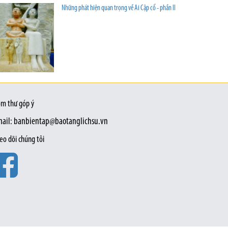
Những phát hiện quan trọng về Ai Cập cổ - phần II
m thư góp ý
ail: banbientap@baotanglichsu.vn
eo dõi chúng tôi