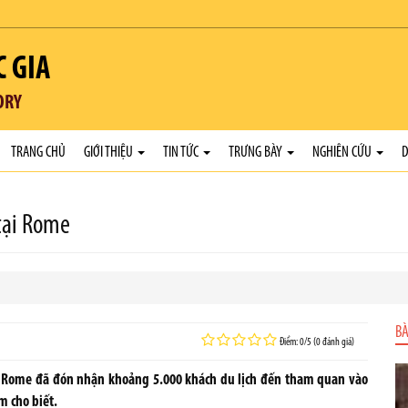
C GIA
ORY
TRANG CHỦ
GIỚI THIỆU
TIN TỨC
TRƯNG BÀY
NGHIÊN CỨU
D
tại Rome
BÀ
Điểm: 0/5 (0 đánh giá)
tại Rome đã đón nhận khoảng 5.000 khách du lịch đến tham quan vào
m cho biết.