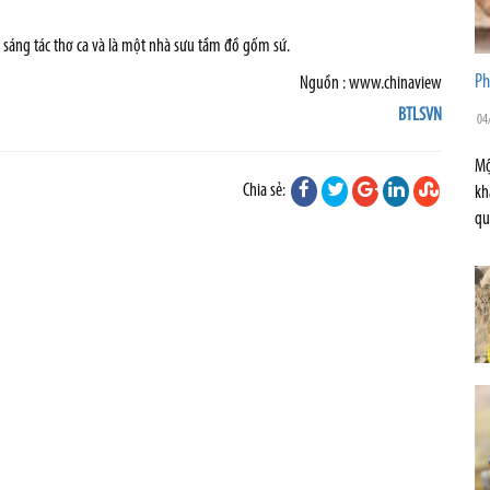
 sáng tác thơ ca và là một nhà sưu tầm đồ gốm sứ.
Ph
Nguồn : www.chinaview
BTLSVN
04
Mộ
Chia sẻ:
kh
qu