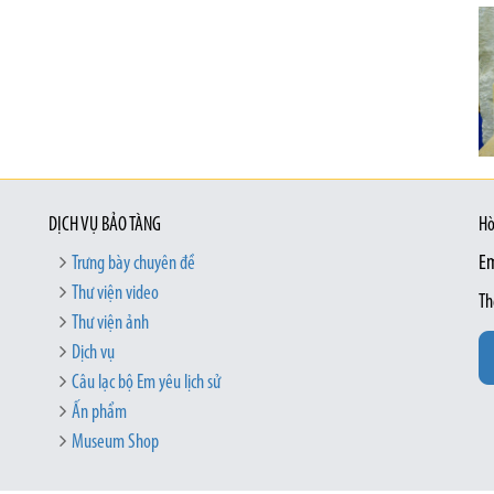
DỊCH VỤ BẢO TÀNG
Hò
Trưng bày chuyên đề
Em
Thư viện video
Th
Thư viện ảnh
Dịch vụ
Câu lạc bộ Em yêu lịch sử
Ấn phẩm
Museum Shop