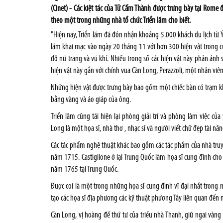
(Cinet) - Các kiệt tác của Tử Cấm Thành được trưng bày tại Rom
theo một trong những nhà tổ chức Triển lãm cho biết.
"Hiện nay, Triển lãm đã đón nhận khoảng 5.000 khách du lịch từ 
lãm khai mạc vào ngày 20 tháng 11 với hơn 300 hiện vật trong 
đồ nữ trang và vũ khí. Nhiều trong số các hiện vật này phản ánh
hiện vật này gắn với chính vua Càn Long, Perazzoli, một nhân viên
Những hiện vật được trưng bày bao gồm một chiếc bàn có trạm kh
bằng vàng và áo giáp của ông.
Triển lãm cũng tái hiện lại phòng giải trí và phòng làm việc c
Long là một họa sĩ, nhà thơ , nhạc sĩ và người viết chữ đẹp tài năn
Các tác phẩm nghệ thuật khác bao gồm các tác phẩm của nhà truyề
năm 1715. Castiglione ở lại Trung Quốc làm họa sĩ cung đình ch
năm 1765 tại Trung Quốc.
Được coi là một trong những họa sĩ cung đình vĩ đại nhất trong m
tạo các họa sĩ địa phương các kỹ thuật phương Tây liên quan đến 
Càn Long, vị hoàng đế thứ tư của triều nhà Thanh, giữ ngai vàn