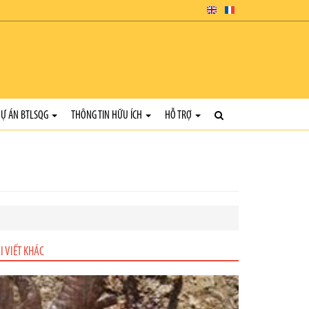
Ự ÁN BTLSQG
THÔNG TIN HỮU ÍCH
HỖ TRỢ
I VIẾT KHÁC