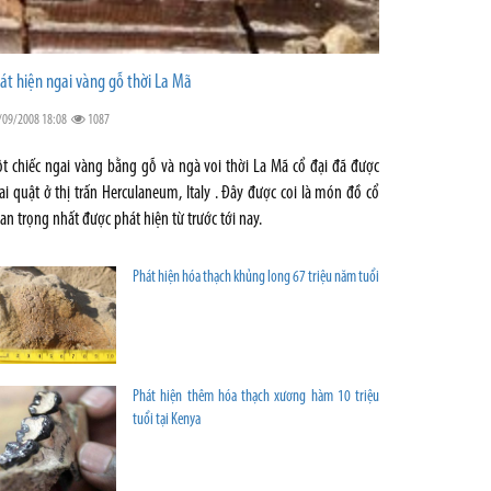
át hiện ngai vàng gỗ thời La Mã
/09/2008 18:08
1087
t chiếc ngai vàng bằng gỗ và ngà voi thời La Mã cổ đại đã được
ai quật ở thị trấn Herculaneum, Italy . Đây được coi là món đồ cổ
an trọng nhất được phát hiện từ trước tới nay.
Phát hiện hóa thạch khủng long 67 triệu năm tuổi
Phát hiện thêm hóa thạch xương hàm 10 triệu
tuổi tại Kenya