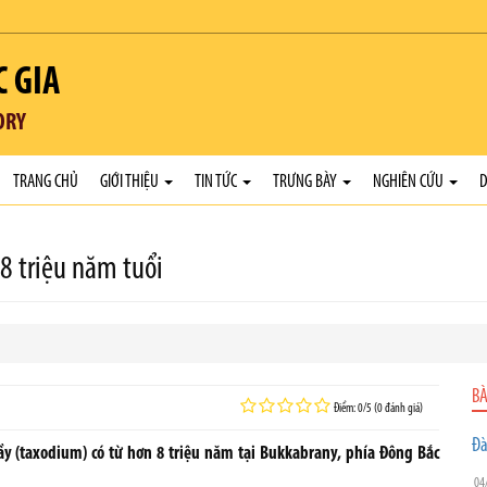
C GIA
ORY
TRANG CHỦ
GIỚI THIỆU
TIN TỨC
TRƯNG BÀY
NGHIÊN CỨU
D
8 triệu năm tuổi
BÀ
Điểm: 0/5 (0 đánh giá)
Đà
y (taxodium) có từ hơn 8 triệu năm tại Bukkabrany, phía Đông Bắc
04