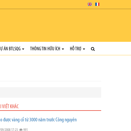
Ự ÁN BTLSQG
THÔNG TIN HỮU ÍCH
HỖ TRỢ
I VIẾT KHÁC
o được vàng cổ từ 3000 năm trước Công nguyên
/09/2008 17:23
991