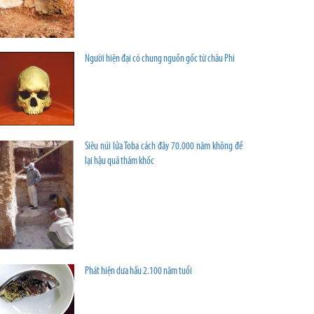
Người hiện đại có chung nguồn gốc từ châu Phi
Siêu núi lửa Toba cách đây 70.000 năm không để
lại hậu quả thảm khốc
Phát hiện dưa hấu 2.100 năm tuổi