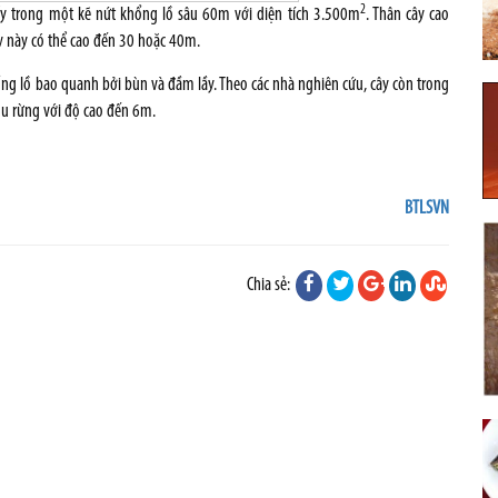
2
hấy trong một kẽ nứt khổng lồ sâu 60m với diện tích 3.500m
. Thân cây cao
ây này có thể cao đến 30 hoặc 40m.
ng lồ bao quanh bởi bùn và đầm lầy. Theo các nhà nghiên cứu, cây còn trong
hu rừng với độ cao đến 6m.
BTLSVN
Chia sẻ: