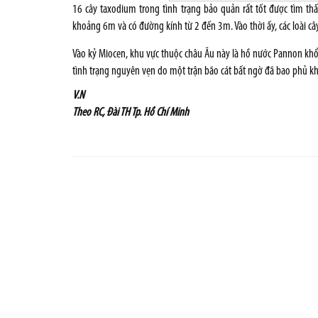
16 cây taxodium trong tình trạng bảo quản rất tốt được tìm t
khoảng 6m và có đường kính từ 2 đến 3m. Vào thời ấy, các loài c
Vào kỷ Miocen, khu vực thuộc châu Âu này là hồ nước Pannon khổ
tình trạng nguyên vẹn do một trận bão cát bất ngờ đã bao phủ k
V.N
Theo RC, Đài TH Tp. Hồ Chí Minh