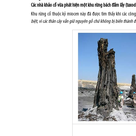
Các nhà khảo cổ vừa phát hiện một khu rừng bách đầm lầy (taxod
Khu rừng cổ thuộc kỷ miocen này đã được tìm thấy khi các công
biệt, vì các thân cây vẫn giữ nguyên gỗ chứ không bị biến thành 