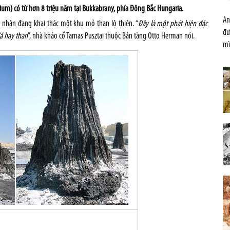
ium) có từ hơn 8 triệu năm tại Bukkabrany, phía Đông Bắc Hungaria.
An
 nhân đang khai thác một khu mỏ than lộ thiên. “
Đây là một phát hiện đặc
đư
đá hay than
”, nhà khảo cổ Tamas Pusztai thuộc Bản tàng Otto Herman nói.
mì