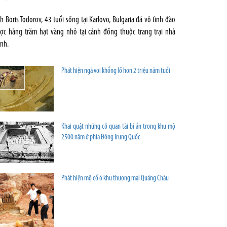
h Boris Todorov, 43 tuổi sống tại Karlovo, Bulgaria đã vô tình đào
ợc hàng trăm hạt vàng nhỏ tại cánh đồng thuộc trang trại nhà
nh.
Phát hiện ngà voi khổng lồ hơn 2 triệu năm tuổi
Khai quật những cỗ quan tài bí ẩn trong khu mộ
2500 năm ở phía Đông Trung Quốc
Phát hiện mộ cổ ở khu thương mại Quảng Châu