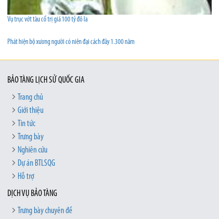
Vụ trục vớt tàu cổ trị giá 100 tỷ đô la
Phát hiện bộ xương người có niên đại cách đây 1.300 năm
BẢO TÀNG LỊCH SỬ QUỐC GIA
Trang chủ
Giới thiệu
Tin tức
Trưng bày
Nghiên cứu
Dự án BTLSQG
Hỗ trợ
DỊCH VỤ BẢO TÀNG
Trưng bày chuyên đề