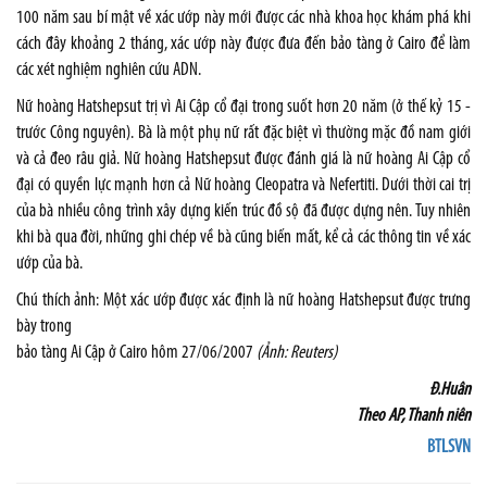
100 năm sau bí mật về xác ướp này mới được các nhà khoa học khám phá khi
cách đây khoảng 2 tháng, xác ướp này được đưa đến bảo tàng ở Cairo để làm
các xét nghiệm nghiên cứu ADN.
Nữ hoàng Hatshepsut trị vì Ai Cập cổ đại trong suốt hơn 20 năm (ở thế kỷ 15 -
trước Công nguyên). Bà là một phụ nữ rất đặc biệt vì thường mặc đồ nam giới
và cả đeo râu giả. Nữ hoàng Hatshepsut được đánh giá là nữ hoàng Ai Cập cổ
đại có quyền lực mạnh hơn cả Nữ hoàng Cleopatra và Nefertiti. Dưới thời cai trị
của bà nhiều công trình xây dựng kiến trúc đồ sộ đã được dựng nên. Tuy nhiên
khi bà qua đời, những ghi chép về bà cũng biến mất, kể cả các thông tin về xác
ướp của bà.
Chú thích ảnh: Một xác ướp được xác định là nữ hoàng Hatshepsut được trưng
bày trong
bảo tàng Ai Cập ở
Cairo
hôm 27/06/2007
(Ảnh: Reuters)
Đ.Huân
Theo AP, Thanh niên
BTLSVN