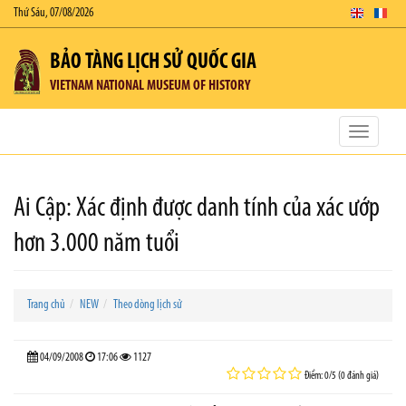
Thứ Sáu, 07/08/2026
BẢO TÀNG LỊCH SỬ QUỐC GIA
VIETNAM NATIONAL MUSEUM OF HISTORY
Toggle
navigatio
Ai Cập: Xác định được danh tính của xác ướp
hơn 3.000 năm tuổi
Trang chủ
NEW
Theo dòng lịch sử
04/09/2008
17:06
1127
Điểm: 0/5 (0 đánh giá)