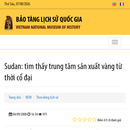
Thứ Sáu, 07/08/2026
BẢO TÀNG LỊCH SỬ QUỐC GIA
VIETNAM NATIONAL MUSEUM OF HISTORY
Toggle
navigatio
Sudan: tìm thấy trung tâm sản xuất vàng từ
thời cổ đại
Trang chủ
NEW
Theo dòng lịch sử
04/09/2008
16:54
975
Điểm: 0/5 (0 đánh giá)