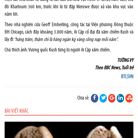
đô Khartoum 360 km, trước khi lũ từ đập Merowe được xả vào khu vực vào
năm tới.
Theo nhà nghiên cứu Geoff Emberling, công tác tại Viện phương Đông thuộc
ĐH Chicago, cách đây khoảng 3.000 năm, Ai Cập cổ đại đã xâm chiếm Kush và
lấy đi
“hàng trăm, thậm chí là hàng ngàn kg vàng cống nạp mỗi năm”.
Chú thích ảnh: Vương quốc Kush từng bị người Ai Cập xâm chiếm.
TƯỜNG VY
Theo BBC News, Tuổi trẻ
BTLSVN
Chia sẻ:
BÀI VIẾT KHÁC