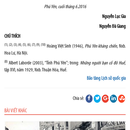
Phú Yên, cuối tháng 6.2016
Nguyễn Lục Gia
Nguyễn Đà Giang
CHÚ THÍCH
(1), (2), (3), (4), (5), (6), (7), (9), (10)
Hoàng Việt Sinh (1946),
Phú Yên kháng chiến
, Nxb.
Hoa Lư, Hà Nội.
(8)
Albert Laborde (2003), “Tỉnh Phú Yên”; trong:
Những người bạn cố đô Huế
,
tập XVI, năm 1929, Nxb. Thuận Hóa, Huế.
Bảo tàng Lịch sử quốc gia
Chia sẻ:
BÀI VIẾT KHÁC