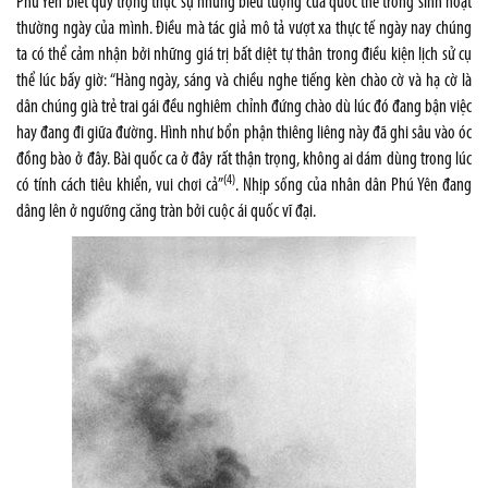
Phú Yên biết quý trọng thực sự những biểu tượng của quốc thể trong sinh hoạt
thường ngày của mình. Điều mà tác giả mô tả vượt xa thực tế ngày nay chúng
ta có thể cảm nhận bởi những giá trị bất diệt tự thân trong điều kiện lịch sử cụ
thể lúc bấy giờ: “Hàng ngày, sáng và chiều nghe tiếng kèn chào cờ và hạ cờ là
dân chúng già trẻ trai gái đều nghiêm chỉnh đứng chào dù lúc đó đang bận việc
hay đang đi giữa đường. Hình như bổn phận thiêng liêng này đã ghi sâu vào óc
đồng bào ở đây. Bài quốc ca ở đây rất thận trọng, không ai dám dùng trong lúc
(4)
có tính cách tiêu khiển, vui chơi cả”
. Nhịp sống của nhân dân Phú Yên đang
dâng lên ở ngưỡng căng tràn bởi cuộc ái quốc vĩ đại.