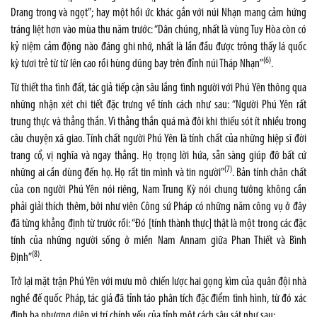
Drang trong và ngọt”; hay một hồi ức khác gắn với núi Nhạn mang cảm hứng
tráng liệt hơn vào mùa thu năm trước: “Dân chúng, nhất là vùng Tuy Hòa còn có
kỷ niệm cảm động nào đáng ghi nhớ, nhất là lần đầu được trông thấy lá quốc
(6)
kỳ tươi trẻ từ từ lên cao rồi hùng dũng bay trên đỉnh núi Tháp Nhạn”
.
Từ thiết tha tình đất, tác giả tiếp cận sâu lắng tình người với Phú Yên thông qua
những nhận xét chi tiết đặc trưng về tính cách như sau: “Người Phú Yên rất
trung thực và thẳng thắn. Vì thẳng thắn quá mà đôi khi thiếu sót ít nhiều trong
câu chuyện xã giao. Tính chất người Phú Yên là tính chất của những hiệp sĩ đời
trang cổ, vị nghĩa và ngay thẳng. Họ trọng lời hứa, sẵn sàng giúp đỡ bất cứ
(7)
những ai cần dùng đến họ. Họ rất tin mình và tin người”
. Bản tính chân chất
của con người Phú Yên nói riêng, Nam Trung Kỳ nói chung tưởng không cần
phải giải thích thêm, bởi như viên Công sứ Pháp có những năm công vụ ở đây
đã từng khẳng định từ trước rồi: “Đó [tính thành thực] thật là một trong các đặc
tính của những người sống ở miền Nam Annam giữa Phan Thiết và Bình
(8)
Định”
.
Trở lại mặt trận Phú Yên với mưu mô chiến lược hai gọng kìm của quân đội nhà
nghề đế quốc Pháp, tác giả đã tỉnh táo phân tích đặc điểm tình hình, từ đó xác
định ba phương diện vị trí chính yếu của tỉnh một cách sâu sát như sau: