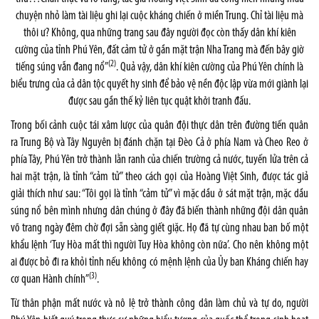
chuyện nhỏ làm tài liệu ghi lại cuộc kháng chiến ở miền Trung. Chỉ tài liệu mà
thôi ư? Không, qua những trang sau đây người đọc còn thấy dân khí kiên
cường của tỉnh Phú Yên, đất cảm tử ở gần mặt trận Nha Trang mà đến bây giờ
(2)
tiếng súng vẫn đang nổ”
. Quả vậy, dân khí kiên cường của Phú Yên chính là
biểu trưng của cả dân tộc quyết hy sinh để bảo vệ nền độc lập vừa mới giành lại
được sau gần thế kỷ liên tục quật khởi tranh đấu.
Trong bối cảnh cuộc tái xâm lược của quân đội thực dân trên đường tiến quân
ra Trung Bộ và Tây Nguyên bị đánh chặn tại Đèo Cả ở phía Nam và Cheo Reo ở
phía Tây, Phú Yên trở thành lằn ranh của chiến trường cả nước, tuyến lửa trên cả
hai mặt trận, là tỉnh “cảm tử” theo cách gọi của Hoàng Việt Sinh, được tác giả
giải thích như sau: “Tôi gọi là tỉnh “cảm tử” vì mặc dầu ở sát mặt trận, mặc dầu
súng nổ bên mình nhưng dân chúng ở đây đã biến thành những đội dân quân
võ trang ngày đêm chờ đợi sẵn sàng giết giặc. Họ đã tự cùng nhau ban bố một
khẩu lệnh ‘Tuy Hòa mất thì người Tuy Hòa không còn nữa’. Cho nên không một
ai được bỏ đi ra khỏi tỉnh nếu không có mệnh lệnh của Ủy ban Kháng chiến hay
(3)
cơ quan Hành chính”
.
Từ thân phận mất nước và nô lệ trở thành công dân làm chủ và tự do, người