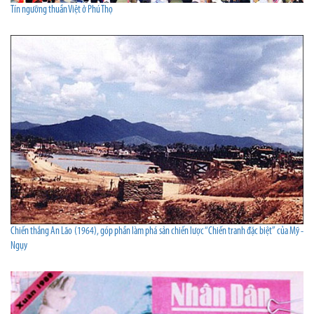
Tín ngưỡng thuần Việt ở Phú Thọ
Chiến thắng An Lão (1964), góp phần làm phá sản chiến lược “Chiến tranh đặc biệt” của Mỹ -
Ngụy