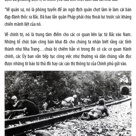
“Về quân sự, nó là phòng tuyến để án ngữ địch quân chợt lăm le làm cái bàn
đạp đánh thốc ra Bắc. Đã bao lần quân Pháp phải chịu thoái lui trước sức kháng
chiến mãnh liệt của nó.
Về chính trị, nó là trung tâm điểm cho các cơ quan liên lạc từ Bắc vào Nam.
Những tổ chức bán công bán khai đã cho chúng ta nhận biêt rằng các tỉnh
thành như Nha Trang…chưa bị chiếm hẳn vì trong đó có các cơ quan Hành
chính, các Ủy ban vẫn tiếp tục công việc như thường và dân chúng vẫn đọc
được những tờ báo từ thủ đô hay các cáo thị thông tư của Chính phủ gửi vào.