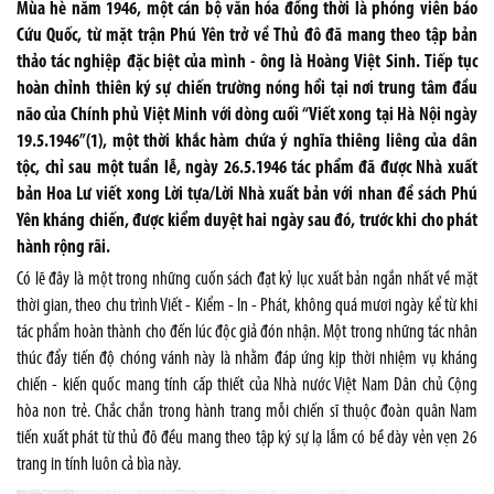
Mùa hè năm 1946, một cán bộ văn hóa đồng thời là phóng viên báo
Cứu Quốc, từ mặt trận Phú Yên trở về Thủ đô đã mang theo tập bản
thảo tác nghiệp đặc biệt của mình - ông là Hoàng Việt Sinh. Tiếp tục
hoàn chỉnh thiên ký sự chiến trường nóng hổi tại nơi trung tâm đầu
não của Chính phủ Việt Minh với dòng cuối “Viết xong tại Hà Nội ngày
19.5.1946”(1), một thời khắc hàm chứa ý nghĩa thiêng liêng của dân
tộc, chỉ sau một tuần lễ, ngày 26.5.1946 tác phẩm đã được Nhà xuất
bản Hoa Lư viết xong Lời tựa/Lời Nhà xuất bản với nhan đề sách Phú
Yên kháng chiến, được kiểm duyệt hai ngày sau đó, trước khi cho phát
hành rộng rãi.
Có lẽ đây là một trong những cuốn sách đạt kỷ lục xuất bản ngắn nhất về mặt
thời gian, theo chu trình Viết - Kiểm - In - Phát, không quá mươi ngày kể từ khi
tác phẩm hoàn thành cho đến lúc độc giả đón nhận. Một trong những tác nhân
thúc đẩy tiến độ chóng vánh này là nhằm đáp ứng kịp thời nhiệm vụ kháng
chiến - kiến quốc mang tính cấp thiết của Nhà nước Việt Nam Dân chủ Cộng
hòa non trẻ. Chắc chắn trong hành trang mỗi chiến sĩ thuộc đoàn quân Nam
tiến xuất phát từ thủ đô đều mang theo tập ký sự lạ lẫm có bề dày vẻn vẹn 26
trang in tính luôn cả bìa này.