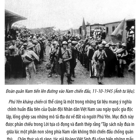
Đoàn quân Nam tiến lên đường vào Nam chiến đấu, 11-10-1945 (Ảnh tư liệu)
.
Phú Yên kháng chiến
có thể cũng là một trong những tài liệu mang ý nghĩa
chỉnh huấn đầu tiên của Quân đội Nhân dân Việt Nam sau ngày quốc gia độc
lập, lồng ghép sau những mô tả địa dư về đất và người Phú Yên. Mục đích này
được phản chiếu trong Lời tựa cô đọng và đanh thép rằng “Tập sách nầy đưa in
giữa lúc một phần non sông phía Nam vẫn không thôi chiến đấu chống quân
thù…Chân thực và rõ ràng, tác giả Hoàng Việt Sinh đã cống hiến những mẩu