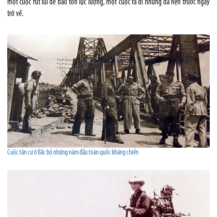
một cuộc rút lui để bảo tồn lực lượng, một cuộc ra đi nhưng đã hẹn trước ngày
trở về.
Cuộc tản cư ở Bắc bộ những năm đầu toàn quốc kháng chiến