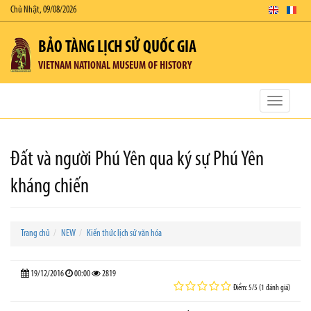
Chủ Nhật, 09/08/2026
BẢO TÀNG LỊCH SỬ QUỐC GIA
VIETNAM NATIONAL MUSEUM OF HISTORY
Toggle
navigatio
Đất và người Phú Yên qua ký sự Phú Yên
kháng chiến
Trang chủ
NEW
Kiến thức lịch sử văn hóa
19/12/2016
00:00
2819
Điểm: 5/5 (1 đánh giá)