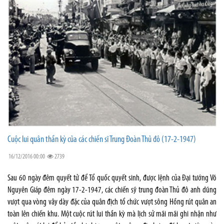
Cuộc lui quân thần kỳ của các chiến sĩ Trung Đoàn Thủ đô (17-2-1947)
16/12/2016 00:00
2739
Sau 60 ngày đêm quyết tử để Tổ quốc quyết sinh, được lệnh của Đại tướng Võ
Nguyên Giáp đêm ngày 17-2-1947, các chiến sỹ trung đoàn Thủ đô anh dũng
vượt qua vòng vây dày đặc của quân địch tổ chức vượt sông Hồng rút quân an
toàn lên chiến khu. Một cuộc rút lui thần kỳ mà lịch sử mãi mãi ghi nhận như