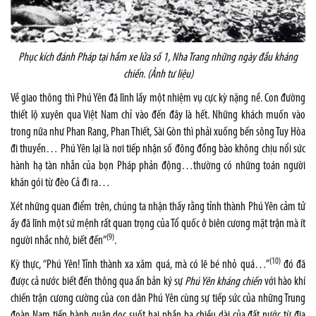
Phục kích đánh Pháp tại hầm xe lửa số 1, Nha Trang những ngày đầu kháng
chiến. (Ảnh tư liệu)
Về giao thông thì Phú Yên đã lĩnh lấy một nhiệm vụ cực kỳ nặng nề. Con đường
thiết lộ xuyên qua Việt Nam chỉ vào đến đây là hết. Những khách muốn vào
trong nữa như Phan Rang, Phan Thiết, Sài Gòn thì phải xuống bến sông Tuy Hòa
đi thuyền… Phú Yên lại là nơi tiếp nhận số đông đồng bào không chịu nổi sức
hành hạ tàn nhẫn của bọn Pháp phản động…thường có những toán người
khăn gói từ đèo Cả đi ra…
Xét những quan điểm trên, chúng ta nhận thấy rằng tỉnh thành Phú Yên cảm tử
ấy đã lĩnh một sứ mệnh rất quan trọng của Tổ quốc ở biên cương mặt trận mà ít
(9)
người nhắc nhở, biết đến”
.
(10)
Kỳ thực, “Phú Yên! Tỉnh thành xa xăm quá, mà có lẽ bé nhỏ quá…”
đó đã
được cả nước biết đến thông qua ấn bản ký sự
Phú Yên kháng chiến
với hào khí
chiến trận cương cường của con dân Phú Yên cùng sự tiếp sức của những Trung
đoàn Nam tiến hành quân dọc suốt hai phần ba chiều dài của đất nước từ địa