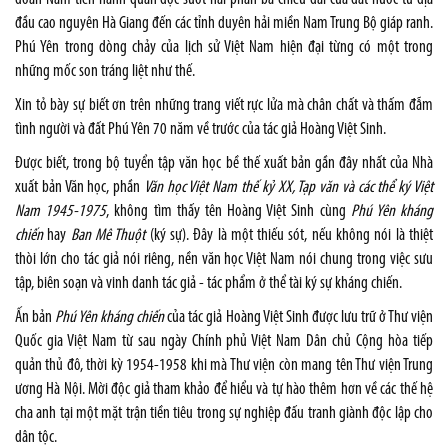
đầu cao nguyên Hà Giang đến các tỉnh duyên hải miền Nam Trung Bộ giáp ranh.
Phú Yên trong dòng chảy của lịch sử Việt Nam hiện đại từng có một trong
những mốc son tráng liệt như thế.
Xin tỏ bày sự biết ơn trên những trang viết rực lửa mà chân chất và thấm đẫm
tình người và đất Phú Yên 70 năm về trước của tác giả Hoàng Việt Sinh.
Được biết, trong bộ tuyển tập văn học bề thế xuất bản gần đây nhất của Nhà
xuất bản Văn học, phần
Văn học Việt Nam thế kỷ XX, Tạp văn và các thể ký Việt
Nam 1945-1975
, không tìm thấy tên Hoàng Việt Sinh cùng
Phú Yên kháng
chiến
hay
Ban Mê Thuột
(ký sự). Đây là một thiếu sót, nếu không nói là thiệt
thòi lớn cho tác giả nói riêng, nền văn học Việt Nam nói chung trong việc sưu
tập, biên soạn và vinh danh tác giả - tác phẩm ở thể tài ký sự kháng chiến.
Ấn bản
Phú Yên kháng chiến
của tác giả Hoàng Việt Sinh được lưu trữ ở Thư viện
Quốc gia Việt Nam từ sau ngày Chính phủ Việt Nam Dân chủ Cộng hòa tiếp
quản thủ đô, thời kỳ 1954-1958 khi mà Thư viện còn mang tên Thư viện Trung
ương Hà Nội. Mời độc giả tham khảo để hiểu và tự hào thêm hơn về các thế hệ
cha anh tại một mặt trận tiền tiêu trong sự nghiệp đấu tranh giành độc lập cho
dân tộc.