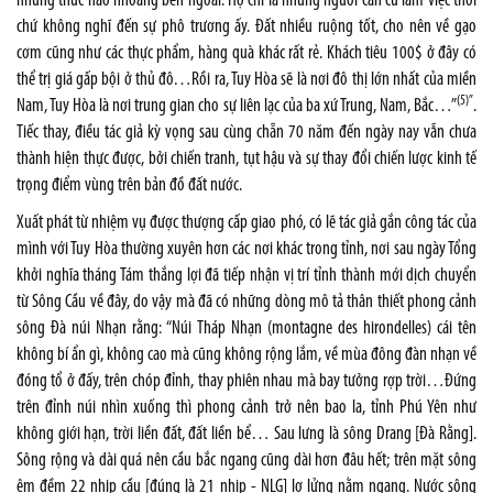
những thức hào nhoáng bên ngoài. Họ chỉ là những người cần cù làm việc thôi
chứ không nghĩ đến sự phô trương ấy. Đất nhiều ruộng tốt, cho nên về gạo
cơm cũng như các thực phẩm, hàng quà khác rất rẻ. Khách tiêu 100$ ở đây có
thể trị giá gấp bội ở thủ đô…Rồi ra, Tuy Hòa sẽ là nơi đô thị lớn nhất của miền
(5)
”
Nam, Tuy Hòa là nơi trung gian cho sự liên lạc của ba xứ Trung, Nam, Bắc…”
.
Tiếc thay, điều tác giả kỳ vọng sau cùng chẵn 70 năm đến ngày nay vẫn chưa
thành hiện thực được, bởi chiến tranh, tụt hậu và sự thay đổi chiến lược kinh tế
trọng điểm vùng trên bản đồ đất nước.
Xuất phát từ nhiệm vụ được thượng cấp giao phó, có lẽ tác giả gắn công tác của
mình với Tuy Hòa thường xuyên hơn các nơi khác trong tỉnh, nơi sau ngày Tổng
khởi nghĩa tháng Tám thắng lợi đã tiếp nhận vị trí tỉnh thành mới dịch chuyển
từ Sông Cầu về đây, do vậy mà đã có những dòng mô tả thân thiết phong cảnh
sông Đà núi Nhạn rằng: “Núi Tháp Nhạn (montagne des hirondelles) cái tên
không bí ẩn gì, không cao mà cũng không rộng lắm, về mùa đông đàn nhạn về
đóng tổ ở đấy, trên chóp đỉnh, thay phiên nhau mà bay tưởng rợp trời…Đứng
trên đỉnh núi nhìn xuống thì phong cảnh trở nên bao la, tỉnh Phú Yên như
không giới hạn, trời liền đất, đất liền bể… Sau lưng là sông Drang [Đà Rằng].
Sông rộng và dài quá nên cầu bắc ngang cũng dài hơn đâu hết; trên mặt sông
êm đềm 22 nhịp cầu [đúng là 21 nhịp - NLG] lơ lửng nằm ngang. Nước sông