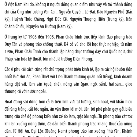
Ở Việt Nam khi đó, không ít người đồng quan điểm như vậy và trở thành đồng
chí của Ông như Lương Văn Can, Nguyễn Quyền, Lê Đại, Đào Nguyên Phổ (Bắc
kỳ), Huỳnh Thúc Kháng, Ngô Đức Kế, Nguyễn Thượng Hiền (Trung kỳ), Trần
Chánh Chiếu, Nguyễn An Hưởng (Nam kỳ).
Ở Trung kỳ từ 1906 đến 1908, Phan Châu Trinh trực tiếp lãnh đạo phong trào
Duy Tân và phong trào chống thuế. Để cổ vũ cho lối học thực nghiệp, từ năm
1906, Phan Châu Trinh cho thành lập hàng chục trường dạy chữ Quốc ngữ, chữ
Pháp, văn hóa kỹ thuật, lớn nhất là trường Diên Phong.
Các sĩ phu cải cách cũng rất chú trọng phát triển kinh tế, lập ra các hội buôn (lớn
nhất là ở Hội An, Phan Thiết với Liên Thành thương quán nổi tiếng), kinh doanh
hàng dệt vải, lâm sản (quế, chè), nông sản (gạo, ngô, sắn), hải sản... giao
thương cả với nước ngoài.
Hoạt động sôi động hơn cả là trên lĩnh vực tư tưởng, sinh hoạt, với khẩu hiệu
để răng trắng, cắt tóc ngắn, ăn vận theo lối mới, tiến tới phê phán gay gắt biểu
trưng của chế độ phong kiến như xé áo lam, giật bài ngà...Từ phong trào cắt tóc
khi lan xuống nông thôn, đã dần biến thành phong trào kháng thuế của nông
dân. Từ Hội An, Đại Lộc (Quảng Nam) phong trào lan xuống Phú Yên, Khánh