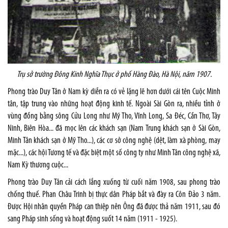
Trụ sở trường Đông Kinh Nghĩa Thục ở phố Hàng Đào, Hà Nội, năm 1907.
Phong trào Duy Tân ở Nam kỳ diễn ra có vẻ lặng lẽ hơn dưới cái tên Cuộc Minh
tân, tập trung vào những hoạt động kinh tế. Ngoài Sài Gòn ra, nhiều tỉnh ở
vùng đồng bằng sông Cửu Long như Mỹ Tho, Vĩnh Long, Sa Đéc, Cần Thơ, Tây
Ninh, Biên Hòa... đã mọc lên các khách sạn (Nam Trung khách sạn ở Sài Gòn,
Minh Tân khách sạn ở Mỹ Tho...), các cơ sở công nghệ (dệt, làm xà phòng, may
mặc...), các hội Tương tế và đặc biệt một số công ty như Minh Tân công nghệ xã,
Nam Kỳ thương cuộc...
Phong trào Duy Tân cải cách lắng xuống từ cuối năm 1908, sau phong trào
chống thuế. Phan Châu Trinh bị thực dân Pháp bắt và đày ra Côn Đảo 3 năm.
Được Hội nhân quyền Pháp can thiệp nên Ông đã được thả năm 1911, sau đó
sang Pháp sinh sống và hoạt động suốt 14 năm (1911 - 1925).