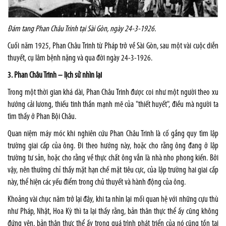
Đám tang Phan Châu Trinh tại Sài Gòn, ngày 24-3-1926.
Cuối năm 1925, Phan Châu Trinh từ Pháp trở về Sài Gòn, sau một vài cuộc diễn
thuyết, cụ lâm bệnh nặng và qua đời ngày 24-3-1926.
3. Phan Châu Trinh – lịch sử nhìn lại
Trong một thời gian khá dài, Phan Châu Trinh được coi như một người theo xu
hướng cải lương, thiếu tinh thần mạnh mẽ của "thiết huyết", điều mà người ta
tìm thấy ở Phan Bội Châu.
Quan niệm máy móc khi nghiên cứu Phan Châu Trinh là cố gắng quy tìm lập
trường giai cấp của ông. Đi theo hướng này, hoặc cho rằng ông đang ở lập
trường tư sản, hoặc cho rằng về thực chất ông vẫn là nhà nho phong kiến. Bởi
vậy, nên thường chỉ thấy mặt hạn chế mặt tiêu cực, của lập trường hai giai cấp
này, thể hiện các yếu điểm trong chủ thuyết và hành động của ông.
Khoảng vài chục năm trở lại đây, khi ta nhìn lại mối quan hệ với những cựu thù
như Pháp, Nhật, Hoa Kỳ thì ta lại thấy rằng, bản thân thực thể ấy cũng không
đứng yên, bản thân thực thể ấy trong quá trình phát triển của nó cũng tồn tại