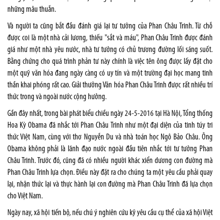
những mâu thuẫn.
Và người ta cũng bắt đầu đánh giá lại tư tưởng của Phan Châu Trinh. Từ chỗ
được coi là một nhà cải lương, thiếu "sắt và máu", Phan Châu Trinh được đánh
giá như một nhà yêu nước, nhà tư tưởng có chủ trương đường lối sáng suốt.
Bằng chứng cho quá trình phản tư này chính là việc tên ông được lấy đặt cho
một quỹ văn hóa đang ngày càng có uy tín và một trường đại học mang tinh
thần khai phóng rất cao. Giải thưởng Văn hóa Phan Châu Trinh được rất nhiều trí
thức trong và ngoài nước cộng hưởng.
Gần đây nhất, trong bài phát biểu chiều ngày 24-5-2016 tại Hà Nội, Tổng thống
Hoa Kỳ Obama đã nhắc tới Phan Châu Trinh như một đại diện của tinh túy tri
thức Việt Nam, cùng với thơ Nguyễn Du và nhà toán học Ngô Bảo Châu. Ông
Obama không phải là lãnh đạo nước ngoài đầu tiên nhắc tới tư tưởng Phan
Châu Trinh. Trước đó, cũng đã có nhiều người khác xiển dương con đường mà
Phan Châu Trinh lựa chọn. Điều này đặt ra cho chúng ta một yêu cầu phải quay
lại, nhận thức lại và thực hành lại con đường mà Phan Châu Trinh đã lựa chọn
cho Việt Nam.
Ngày nay, xã hội tiến bộ, nếu chú ý nghiên cứu kỹ yêu cầu cụ thể của xã hội Việt