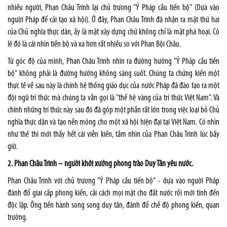
nhiều người, Phan Châu Trinh lại chủ trương "Ỷ Pháp cầu tiến bộ" (Dựa vào
người Pháp để cải tạo xã hội). Ở đây, Phan Châu Trinh đã nhận ra mặt thứ hai
của Chủ nghĩa thực dân, ấy là mặt xây dựng chứ không chỉ là mặt phá hoại. Có
lẽ đó là cái nhìn tiến bộ và xa hơn rất nhiều so với Phan Bội Châu.
Từ góc độ của mình, Phan Châu Trinh nhìn ra đường hướng "Ỷ Pháp cầu tiến
bộ" không phải là đường hướng không sáng suốt. Chúng ta chứng kiến một
thực tế về sau này là chính hệ thống giáo dục của nước Pháp đã đào tạo ra một
đội ngũ trí thức mà chúng ta vẫn gọi là "thế hệ vàng của trí thức Việt Nam". Và
chính những trí thức này sau đó đã góp một phần rất lớn trong việc loại bỏ Chủ
nghĩa thực dân và tạo nền móng cho một xã hội hiện đại tại Việt Nam. Có nhìn
như thế thì mới thấy hết cái viễn kiến, tầm nhìn của Phan Châu Trinh lúc bấy
giờ.
2. Phan Châu Trinh – người khởi xướng phong trào Duy Tân yêu nước.
Phan Châu Trinh với chủ trương "Ỷ Pháp cầu tiến bộ" - dựa vào người Pháp
đánh đổ giai cấp phong kiến, cải cách mọi mặt cho đất nước rồi mới tính đến
độc lập. Ông tiến hành song song duy tân, đánh đổ chế độ phong kiến, quan
trường.