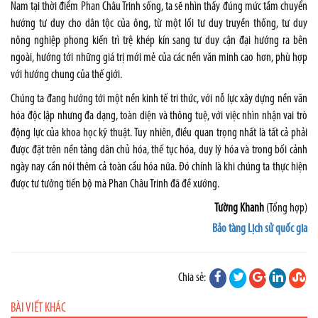
Nam tại thời điểm Phan Châu Trinh sống, ta sẽ nhìn thấy đúng mức tầm chuyển
hướng tư duy cho dân tộc của ông, từ một lối tư duy truyền thống, tư duy
nông nghiệp phong kiến trì trệ khép kín sang tư duy cận đại hướng ra bên
ngoài, hướng tới những giá trị mới mẻ của các nền văn minh cao hơn, phù hợp
với hướng chung của thế giới.
Chúng ta đang hướng tới một nền kinh tế tri thức, với nỗ lực xây dựng nền văn
hóa độc lập nhưng đa dạng, toàn diện và thông tuệ, với việc nhìn nhận vai trò
động lực của khoa học kỹ thuật. Tuy nhiên, điều quan trọng nhất là tất cả phải
được đặt trên nền tảng dân chủ hóa, thế tục hóa, duy lý hóa và trong bối cảnh
ngày nay cần nói thêm cả toàn cầu hóa nữa. Đó chính là khi chúng ta thực hiện
được tư tưởng tiến bộ mà Phan Châu Trinh đã đề xướng.
Tường Khanh
(Tổng hợp)
Bảo tàng Lịch sử quốc gia
Chia sẻ:
BÀI VIẾT KHÁC