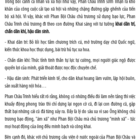
Trong bối cảnh cá nhân và xã hội như vậy, Phan Châu Trinh sớm nhận ra khó
khăn của công cuộc cải tạo xã hội và những chặng đường gập ghềnh của tiến
bộ xã hội. Vì vậy, khác với Phan Bội Châu chủ trương sử dụng bạo lực, Phan
Châu Trinh chủ trương đi theo con đường Khai sáng với tư tưởng
khai dân trí,
chấn dân khí, hậu dân sinh.
- Khai dân trí: Bỏ lối học tầm chương trích cú, mở trường dạy chữ Quốc ngữ,
kiến thức khoa học thực dụng, bài trừ hủ tục xa hoa.
- Chấn dân khí: Thức tỉnh tinh thần tự lực tự cường, mọi người giác ngộ được
quyền lợi của mình, giải thoát được nọc độc chuyên chế.
- Hậu dân sinh: Phát triển kinh tế, cho dân khai hoang làm vườn, lập hội buôn,
sản xuất hàng nội hóa…
Phan Châu Trinh hiểu rất rõ rằng, không có những điều đó làm nền tảng thì việc
khuấy động phong trào thì chỉ dựng lại ngọn cờ cũ, đi lại con đường cũ, gặp
thất bại những cái cũ đã từng xảy ra. Đấy là lý do sâu xa vì sao Ông không chủ
trương bạo động, "ám xã" như Phan Bội Châu mà chủ trương “minh xã” - tức
mọi hoạt động của ông đều minh bạch và công khai.
Bên cạnh đó, khác với chủ trương cầu viện ở nước ngoài của Phan Bội Châu và