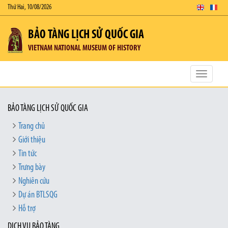
Thứ Hai, 10/08/2026
BẢO TÀNG LỊCH SỬ QUỐC GIA
VIETNAM NATIONAL MUSEUM OF HISTORY
Toggle
navigatio
BẢO TÀNG LỊCH SỬ QUỐC GIA
Trang chủ
Giới thiệu
Tin tức
Trưng bày
Nghiên cứu
Dự án BTLSQG
Hỗ trợ
DỊCH VỤ BẢO TÀNG