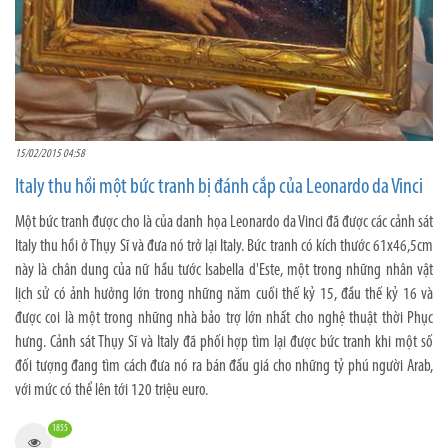
15/02/2015 04:58
Italy thu hồi một bức tranh bị đánh cắp của Leonardo da Vinci
Một bức tranh được cho là của danh họa Leonardo da Vinci đã được các cảnh sát
Italy thu hồi ở Thụy Sĩ và đưa nó trở lại Italy. Bức tranh có kích thước 61x46,5cm
này là chân dung của nữ hầu tước Isabella d'Este, một trong những nhân vật
lịch sử có ảnh hưởng lớn trong những năm cuối thế kỷ 15, đầu thế kỷ 16 và
được coi là một trong những nhà bảo trợ lớn nhất cho nghệ thuật thời Phục
hưng. Cảnh sát Thụy Sĩ và Italy đã phối hợp tìm lại được bức tranh khi một số
đối tượng đang tìm cách đưa nó ra bán đấu giá cho những tỷ phú người Arab,
với mức có thể lên tới 120 triệu euro.
1855