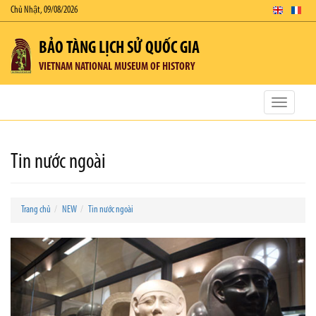
Chủ Nhật, 09/08/2026
BẢO TÀNG LỊCH SỬ QUỐC GIA
VIETNAM NATIONAL MUSEUM OF HISTORY
Toggle
navigatio
Tin nước ngoài
Trang chủ
NEW
Tin nước ngoài