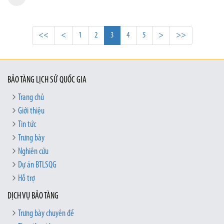
<<
<
1
2
3
4
5
>
>>
BẢO TÀNG LỊCH SỬ QUỐC GIA
Trang chủ
Giới thiệu
Tin tức
Trưng bày
Nghiên cứu
Dự án BTLSQG
Hỗ trợ
DỊCH VỤ BẢO TÀNG
Trưng bày chuyên đề