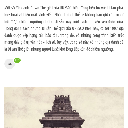
Một số địa danh Di sản Thế giới của UNESCO hiện đang bên bờ vực bị tàn phá,
hủy hoại và biến mất vĩnh viễn. Nhân loại có thể sẽ không bao giờ còn có cơ
hội được chiêm ngưỡng những di sản này một cách nguyên vẹn được nữa.
Trong danh sách những Di sản Thế giới của UNESCO hiện nay, có tới 1007 địa
danh được xếp hạng cần bảo tồn, trong đó, có những công trình kiến trúc
mang đầy giá trị văn hóa - lịch sử. Tuy vậy, trong số này, có những địa danh dù
là Di sản Thế giới, nhưng người ta sẽ khó lòng tiếp cận để chiêm ngưỡng.
1995