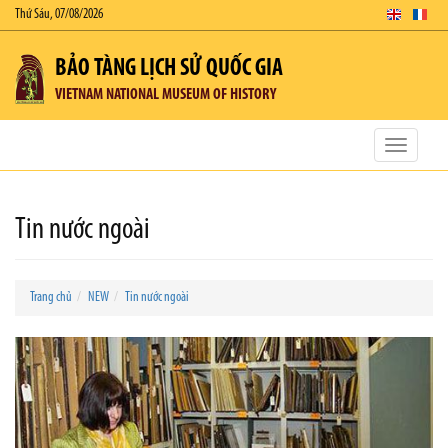
Thứ Sáu, 07/08/2026
BẢO TÀNG LỊCH SỬ QUỐC GIA
VIETNAM NATIONAL MUSEUM OF HISTORY
Toggle
navigatio
Tin nước ngoài
Trang chủ
NEW
Tin nước ngoài