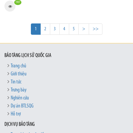
1907
1
2
3
4
5
>
>>
BẢO TÀNG LỊCH SỬ QUỐC GIA
Trang chủ
Giới thiệu
Tin tức
Trưng bày
Nghiên cứu
Dự án BTLSQG
Hỗ trợ
DỊCH VỤ BẢO TÀNG