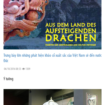
Trưng bày lớn những phát hiện khảo cổ xuất sắc của Việt Nam sẽ đến nước
Đức
06/10/2016 08:53
1309
Ý tưởng