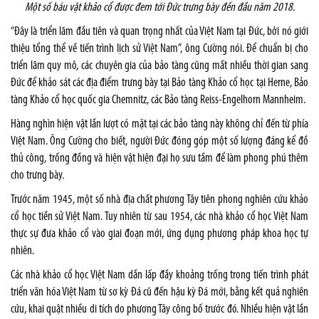
Một số báu vật khảo cổ được đem tới Đức trưng bày đến đầu năm 2018.
“Đây là triển lãm đầu tiên và quan trọng nhất của Việt Nam tại Đức, bởi nó giới
thiệu tổng thể về tiến trình lịch sử Việt Nam”, ông Cường nói. Để chuẩn bị cho
triển lãm quy mô, các chuyên gia của bảo tàng cũng mất nhiều thời gian sang
Đức để khảo sát các địa điểm trưng bày tại Bảo tàng Khảo cổ học tại Herne, Bảo
tàng Khảo cổ học quốc gia Chemnitz, các Bảo tàng Reiss-Engelhorn Mannheim.
Hàng nghìn hiện vật lần lượt có mặt tại các bảo tàng này không chỉ đến từ phía
Việt Nam. Ông Cường cho biết, người Đức đóng góp một số lượng đáng kể đồ
thủ công, trống đồng và hiện vật hiện đại họ sưu tầm để làm phong phú thêm
cho trưng bày.
Trước năm 1945, một số nhà địa chất phương Tây tiên phong nghiên cứu khảo
cổ học tiền sử Việt Nam. Tuy nhiên từ sau 1954, các nhà khảo cổ học Việt Nam
thực sự đưa khảo cổ vào giai đoạn mới, ứng dụng phương pháp khoa học tự
nhiên.
Các nhà khảo cổ học Việt Nam dần lấp đầy khoảng trống trong tiến trình phát
triển văn hóa Việt Nam từ sơ kỳ Đá cũ đến hậu kỳ Đá mới, bằng kết quả nghiên
cứu, khai quật nhiều di tích do phương Tây công bố trước đó. Nhiều hiện vật lần