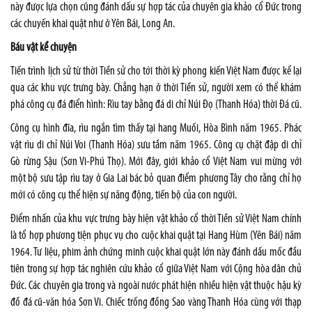
này được lựa chọn cũng đánh dấu sự hợp tác của chuyên gia khảo cổ Đức trong
các chuyến khai quật như ở Yên Bái, Long An.
Báu vật kể chuyện
Tiến trình lịch sử từ thời Tiền sử cho tới thời kỳ phong kiến Việt Nam được kể lại
qua các khu vực trưng bày. Chẳng hạn ở thời Tiền sử, người xem có thể khám
phá công cụ đá điển hình: Rìu tay bằng đá di chỉ Núi Đọ (Thanh Hóa) thời Đá cũ.
Công cụ hình đĩa, rìu ngắn tìm thấy tại hang Muối, Hòa Bình năm 1965. Phác
vật rìu di chỉ Núi Voi (Thanh Hóa) sưu tầm năm 1965. Công cụ chặt đập di chỉ
Gò rừng Sậu (Sơn Vi-Phú Thọ). Mới đây, giới khảo cổ Việt Nam vui mừng với
một bộ sưu tập rìu tay ở Gia Lai bác bỏ quan điểm phương Tây cho rằng chỉ họ
mới có công cụ thể hiện sự năng động, tiến bộ của con người.
Điểm nhấn của khu vực trưng bày hiện vật khảo cổ thời Tiền sử Việt Nam chính
là tổ hợp phương tiện phục vụ cho cuộc khai quật tại Hang Hùm (Yên Bái) năm
1964. Tư liệu, phim ảnh chứng minh cuộc khai quật lớn này đánh dấu mốc đầu
tiên trong sự hợp tác nghiên cứu khảo cổ giữa Việt Nam với Cộng hòa dân chủ
Đức. Các chuyên gia trong và ngoài nước phát hiện nhiều hiện vật thuộc hậu kỳ
đồ đá cũ-văn hóa Sơn Vi. Chiếc trống đồng Sao vàng Thanh Hóa cùng với thạp