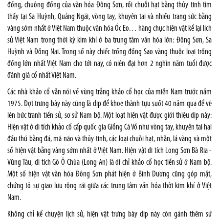
đồng, chuông đồng của văn hóa Đông Sơn, rồi chuỗi hạt bằng thủy tinh tìm
thấy tại Sa Huỳnh, Quảng Ngãi, vòng tay, khuyên tai và nhiều trang sức bằng
vàng sớm nhất ở Việt Nam thuộc văn hóa Óc Eo… hàng chục hiện vật kể lại lịch
sử Việt Nam trong thời kỳ kim khí ở ba trung tâm văn hóa lớn: Đông Sơn, Sa
Huỳnh và Đồng Nai. Trong số này chiếc trống đồng Sao vàng thuộc loại trống
đồng lớn nhất Việt Nam cho tới nay, có niên đại hơn 2 nghìn năm tuổi được
đánh giá cổ nhất Việt Nam.
Các nhà khảo cổ vẫn nói về vùng trắng khảo cổ học của miền Nam trước năm
1975. Đợt trưng bày này cũng là dịp để khoe thành tựu suốt 40 năm qua để vẽ
lên bức tranh tiền sử, sơ sử Nam bộ. Một loạt hiện vật được giới thiệu dịp này:
Hiện vật ở di tích khảo cổ cấp quốc gia Giồng Cá Vồ như vòng tay, khuyên tai hai
đầu thú bằng đá, mã não và thủy tinh, các loại chuỗi hạt, nhẫn, lá vàng và một
số hiện vật bằng vàng sớm nhất ở Việt Nam. Hiện vật di tích Long Sơn Bà Rịa -
Vũng Tàu, di tích Gò Ô Chùa (Long An) là di chỉ khảo cổ học tiền sử ở Nam bộ.
Một số hiện vật văn hóa Đông Sơn phát hiện ở Bình Dương cũng góp mặt,
chứng tỏ sự giao lưu rộng rãi giữa các trung tâm văn hóa thời kim khí ở Việt
Nam.
Không chỉ kể chuyện lịch sử, hiện vật trưng bày dịp này còn gánh thêm sứ