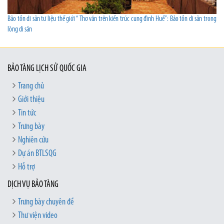
Bảo tồn di sản tư liệu thế giới “ Thơ văn trên kiến trúc cung đình Huế”: Bảo tồn di sản trong
lòng di sản
BẢO TÀNG LỊCH SỬ QUỐC GIA
Trang chủ
Giới thiệu
Tin tức
Trưng bày
Nghiên cứu
Dự án BTLSQG
Hỗ trợ
DỊCH VỤ BẢO TÀNG
Trưng bày chuyên đề
Thư viện video