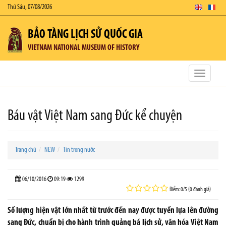
Thứ Sáu, 07/08/2026
BẢO TÀNG LỊCH SỬ QUỐC GIA
VIETNAM NATIONAL MUSEUM OF HISTORY
Toggle
navigatio
Báu vật Việt Nam sang Đức kể chuyện
Trang chủ
NEW
Tin trong nước
06/10/2016
09:19
1299
Điểm: 0/5 (0 đánh giá)
Số lượng hiện vật lớn nhất từ trước đến nay được tuyển lựa lên đường
sang Đức, chuẩn bị cho hành trình quảng bá lịch sử, văn hóa Việt Nam