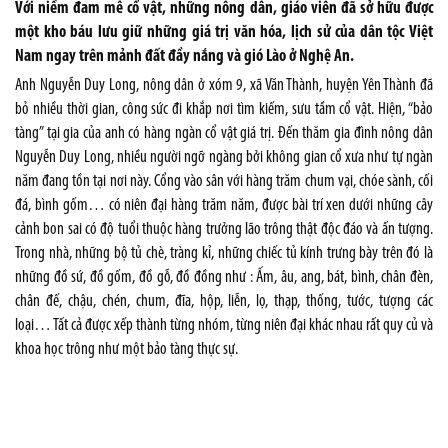
Với niềm đam mê cổ vật, những nông dân, giáo viên đã sở hữu được
một kho báu lưu giữ những giá trị văn hóa, lịch sử của dân tộc Việt
Nam ngay trên mảnh đất đầy nắng và gió Lào ở Nghệ An.
Anh Nguyễn Duy Long, nông dân ở xóm 9, xã Văn Thành, huyện Yên Thành đã
bỏ nhiều thời gian, công sức đi khắp nơi tìm kiếm, sưu tầm cổ vật. Hiện, “bảo
tàng” tại gia của anh có hàng ngàn cổ vật giá trị. Đến thăm gia đình nông dân
Nguyễn Duy Long, nhiều người ngỡ ngàng bởi không gian cổ xưa như tự ngàn
năm đang tồn tại nơi này. Cổng vào sân với hàng trăm chum vại, chóe sành, cối
đá, bình gốm… có niên đại hàng trăm năm, được bài trí xen dưới những cây
cảnh bon sai có độ tuổi thuộc hàng trưởng lão trông thật độc đáo và ấn tượng.
Trong nhà, những bộ tủ chè, tràng kỉ, những chiếc tủ kính trưng bày trên đó là
những đồ sứ, đồ gốm, đồ gỗ, đồ đồng như : Ấm, âu, ang, bát, bình, chân đèn,
chân đế, chậu, chén, chum, đĩa, hộp, liễn, lọ, thạp, thống, tước, tượng các
loại… Tất cả được xếp thành từng nhóm, từng niên đại khác nhau rất quy củ và
khoa học trông như một bảo tàng thực sự.