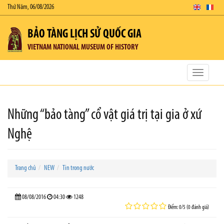
Thứ Năm, 06/08/2026
BẢO TÀNG LỊCH SỬ QUỐC GIA
VIETNAM NATIONAL MUSEUM OF HISTORY
Toggle
navigatio
Những “bảo tàng” cổ vật giá trị tại gia ở xứ
Nghệ
Trang chủ
NEW
Tin trong nước
08/08/2016
04:30
1248
Điểm: 0/5 (0 đánh giá)