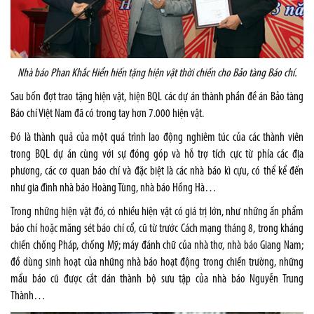
Nhà báo Phan Khắc Hiển hiến tặng hiện vật thời chiến cho Bảo tàng Báo chí.
Sau bốn đợt trao tặng hiện vật, hiện BQL các dự án thành phần đề án Bảo tàng
Báo chí Việt Nam đã có trong tay hơn 7.000 hiện vật.
Đó là thành quả của một quá trình lao động nghiêm túc của các thành viên
trong BQL dự án cùng với sự đóng góp và hỗ trợ tích cực từ phía các địa
phương, các cơ quan báo chí và đặc biệt là các nhà báo kì cựu, có thể kể đến
như gia đình nhà báo Hoàng Tùng, nhà báo Hồng Hà…
Trong những hiện vật đó, có nhiều hiện vật có giá trị lớn, như những ấn phẩm
báo chí hoặc măng sét báo chí cổ, cũ từ trước Cách mạng tháng 8, trong kháng
chiến chống Pháp, chống Mỹ; máy đánh chữ của nhà thơ, nhà báo Giang Nam;
đồ dùng sinh hoạt của những nhà báo hoạt động trong chiến trường, những
mẩu báo cũ được cắt dán thành bộ sưu tập của nhà báo Nguyễn Trung
Thành…