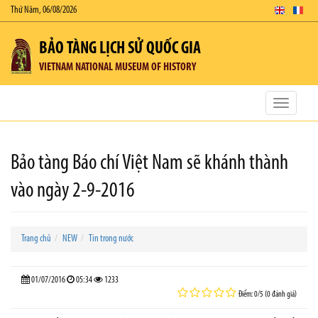
Thứ Năm, 06/08/2026
BẢO TÀNG LỊCH SỬ QUỐC GIA
VIETNAM NATIONAL MUSEUM OF HISTORY
Toggle
navigatio
Bảo tàng Báo chí Việt Nam sẽ khánh thành
vào ngày 2-9-2016
Trang chủ
NEW
Tin trong nước
01/07/2016
05:34
1233
Điểm: 0/5 (0 đánh giá)