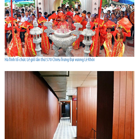
Hà Tĩnh tổ chức Lễ giỗ lần thứ 570 Chiêu Trưng Đại vương Lê Khôi