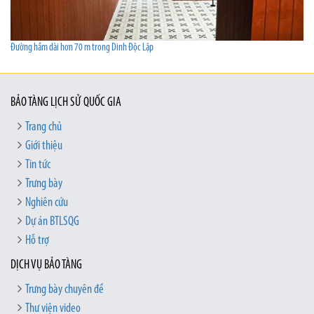
Đường hầm dài hơn 70 m trong Dinh Độc Lập
BẢO TÀNG LỊCH SỬ QUỐC GIA
Trang chủ
Giới thiệu
Tin tức
Trưng bày
Nghiên cứu
Dự án BTLSQG
Hỗ trợ
DỊCH VỤ BẢO TÀNG
Trưng bày chuyên đề
Thư viện video