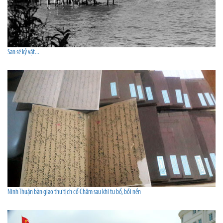
San sẻ kỷ vật...
Ninh Thuận bàn giao thư tịch cổ Chăm sau khi tu bổ, bồi nền