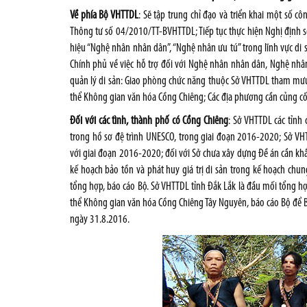
Về phía Bộ VHTTDL
: Sẽ tập trung chỉ đạo và triển khai một số c
Thông tư số 04/2010/TT-BVHTTDL; Tiếp tục thực hiện Nghị định
hiệu “Nghệ nhân nhân dân”, “Nghệ nhân ưu tú” trong lĩnh vực di
Chính phủ về việc hỗ trợ đối với Nghệ nhân nhân dân, Nghệ nhâ
quản lý di sản: Giao phòng chức năng thuộc Sở VHTTDL tham mưu 
thể Không gian văn hóa Cồng Chiêng; Các địa phương cần củng cố v
Đối với các tình, thành phố có Cồng Chiêng
: Sở VHTTDL các tỉnh 
trong hồ sơ đệ trình UNESCO, trong giai đoạn 2016-2020; Sở VH
với giai đoạn 2016-2020; đối với Sở chưa xây dựng Đề án cần kh
kế hoạch bảo tồn và phát huy giá trị di sản trong kế hoạch ch
tổng hợp, báo cáo Bộ. Sở VHTTDL tỉnh Đắk Lắk là đầu mối tổng hợp
thể Không gian văn hóa Cồng Chiêng Tây Nguyên, báo cáo Bộ để B
ngày 31.8.2016.