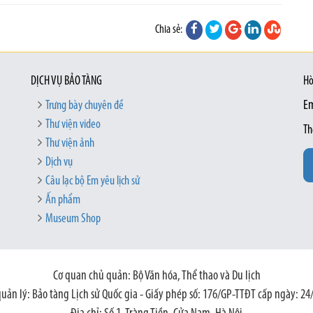
Chia sẻ:
DỊCH VỤ BẢO TÀNG
Hò
Trưng bày chuyên đề
Em
Thư viện video
Th
Thư viện ảnh
Dịch vụ
Câu lạc bộ Em yêu lịch sử
Ấn phẩm
Museum Shop
Cơ quan chủ quản: Bộ Văn hóa, Thể thao và Du lịch
quản lý: Bảo tàng Lịch sử Quốc gia - Giấy phép số: 176/GP-TTĐT cấp ngày: 24