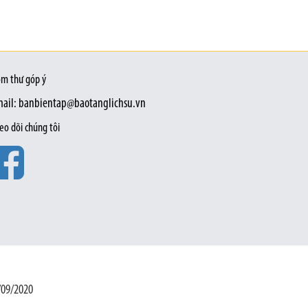
m thư góp ý
ail: banbientap@baotanglichsu.vn
eo dõi chúng tôi
/09/2020