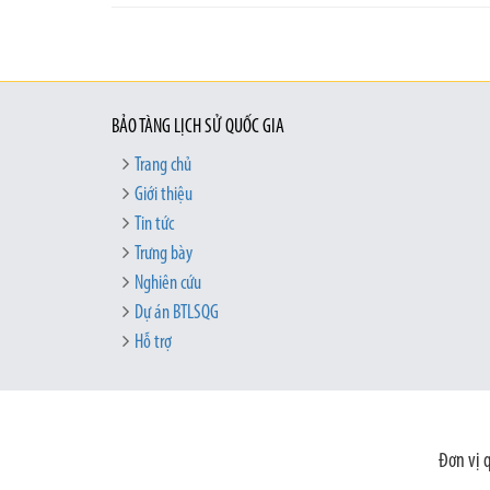
BẢO TÀNG LỊCH SỬ QUỐC GIA
Trang chủ
Giới thiệu
Tin tức
Trưng bày
Nghiên cứu
Dự án BTLSQG
Hỗ trợ
Đơn vị 