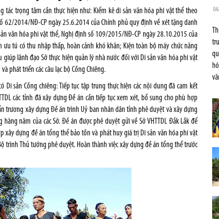
04
ông tác trọng tâm cần thực hiện như: Kiểm kê di sản văn hóa phi vật thể theo
 số 62/2014/NĐ-CP ngày 25.6.2014 của Chính phủ quy định về xét tặng danh
Th
 sản văn hóa phi vật thể, Nghị định số 109/2015/NĐ-CP ngày 28.10.2015 của
tr
n ưu tú có thu nhập thấp, hoàn cảnh khó khăn; Kiện toàn bộ máy chức năng
qu
giúp lãnh đạo Sở thực hiện quản lý nhà nước đối với Di sản văn hóa phi vật
hó
à phát triển các câu lạc bộ Cồng Chiêng.
vă
có Di sản Cồng chiêng: Tiếp tục tập trung thực hiện các nội dung đã cam kết
TTDL các tỉnh đã xây dựng Đề án cần tiếp tục xem xét, bổ sung cho phù hợp
ẩn trương xây dựng Đề án trình Uỷ ban nhân dân tỉnh phê duyệt và xây dựng
ung hàng năm của các Sở. Đề án được phê duyệt gửi về Sở VHTTDL Đắk Lắk để
 xây dựng đề án tổng thể bảo tồn và phát huy giá trị Di sản văn hóa phi vật
ộ trình Thủ tướng phê duyệt. Hoàn thành việc xây dựng đề án tổng thể trước