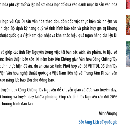
n hóa phi vật thể và lập hồ sơ khoa học để đưa vào danh mục Di sản văn hóa
 hợp với Cục Di sản văn hóa theo dõi, đôn đốc việc thực hiện các nhiệm vụ
nh đạo Bộ định kỳ hàng quý về tình hình bảo tồn và phát huy giá trị Không
huật quốc gia Việt Nam cập nhật và khai thác hiệu quả ngân hàng dữ liệu Di
à giúp các tỉnh Tây Nguyên trong việc tái bản các sách, ấn phẩm, tư liệu số
i bản; Hoàn thiện báo cáo 10 năm bảo tồn Không gian Văn hóa Cồng Chiêng Tây
tỉnh thực hiện đề án, dự án của các tỉnh; Phối hợp với Sở VHTTDL 05 tỉnh Tây
Viện Văn hóa nghệ thuật quốc gia Việt Nam liên hệ với Trung tâm Di sản văn
 cao năng lực bảo tồn cho đồng bào.
h truyền dạy Cồng Chiêng Tây Nguyên để chuyển giao và đưa vào truyền dạy;
i trường và truyền dạy tại địa phương; Giúp các tỉnh Tây Nguyên cân đối 20%
chương trình đào tạo.
Minh Vượng
Bảo tàng Lịch sử quốc gia