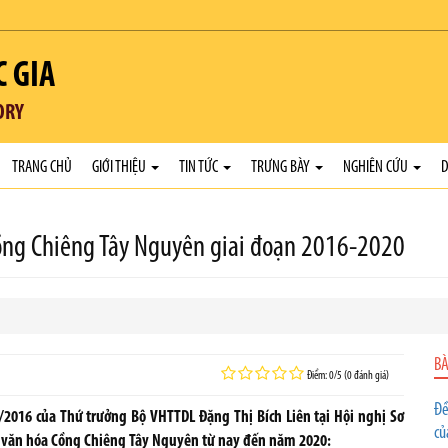
C GIA
ORY
TRANG CHỦ
GIỚI THIỆU
TIN TỨC
TRƯNG BÀY
NGHIÊN CỨU
D
Cồng Chiêng Tây Nguyên giai đoạn 2016-2020
BÀ
Điểm: 0/5 (0 đánh giá)
Đề
2016 của Thứ trưởng Bộ VHTTDL Đặng Thị Bích Liên tại Hội nghị Sơ
củ
n văn hóa Cồng Chiêng Tây Nguyên từ nay đến năm 2020: