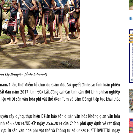
Hà 
g Tây Nguyên. (Ảnh: Internet)
ăm/1 lần, thời điểm tổ chức do Giám đốc Sở quyết định; các tỉnh luân phiên
ắt đầu năm 2017, tỉnh Đắk Lắk đăng cai; Các tỉnh cân đối kinh phí sự nghiệp
iệu về Di sản văn hóa phi vật thể (Kon Tum và Lâm Đồng) tiếp tục khai thác
 Nguyên xây dựng, thực hiện Đề án bảo tồn di sản văn hóa Không gian văn hóa
định số 62/2014/NĐ-CP ngày 25.6.2014 của Chính phủ quy định về xét tặng
h vực Di sản văn hóa phi vật thể và Thông tư số 04/2010/TT-BVHTTDL ngày