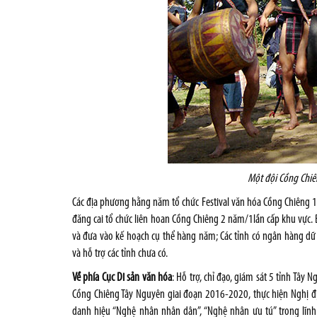
Một đội Cồng Chiên
Các địa phương hằng năm tổ chức Festival văn hóa Cồng Chiêng 1n
đăng cai tổ chức liên hoan Cồng Chiêng 2 năm/1lần cấp khu vực. B
và đưa vào kế hoạch cụ thể hàng năm; Các tỉnh có ngân hàng dữ l
và hỗ trợ các tỉnh chưa có.
Về phía Cục Di sản văn hóa
: Hỗ trợ, chỉ đạo, giám sát 5 tỉnh Tây
Cồng Chiêng Tây Nguyên giai đoạn 2016-2020, thực hiện Nghị 
danh hiệu “Nghệ nhân nhân dân”, “Nghệ nhân ưu tú” trong lĩn