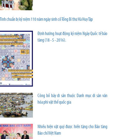
Tĩnh chuẩn bị kỷ niệm 110 năm ngày sinh cố Tổng Bí thư Hà Huy Tập
Định hướng hoạt động kỷ niệm Ngày Quốc tế bảo
tàng (18 - 5 - 2016).
Công bố bảy di sản thuộc Danh mục di sản văn
hóa phi vật thể quốc gia
Nhiều hiện vật quý được hiến tặng cho Bảo tàng
Báo chí Việt Nam