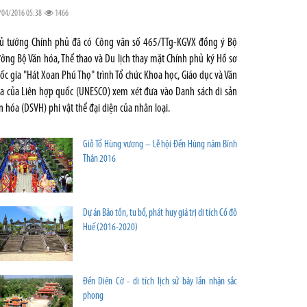
/04/2016 05:38
1466
ủ tướng Chính phủ đã có Công văn số 465/TTg-KGVX đồng ý Bộ
ưởng Bộ Văn hóa, Thể thao và Du lịch thay mặt Chính phủ ký Hồ sơ
ốc gia "Hát Xoan Phú Thọ" trình Tổ chức Khoa học, Giáo dục và Văn
a của Liên hợp quốc (UNESCO) xem xét đưa vào Danh sách di sản
n hóa (DSVH) phi vật thể đại diện của nhân loại.
Giỗ Tổ Hùng vương – Lễ hội Đền Hùng năm Bính
Thân 2016
Dự án Bảo tồn, tu bổ, phát huy giá trị di tích Cố đô
Huế (2016-2020)
Đền Diên Cờ - di tích lịch sử bảy lần nhận sắc
phong