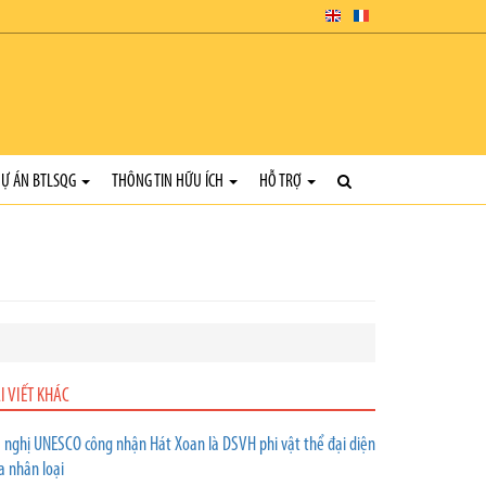
Ự ÁN BTLSQG
THÔNG TIN HỮU ÍCH
HỖ TRỢ
I VIẾT KHÁC
 nghị UNESCO công nhận Hát Xoan là DSVH phi vật thể đại diện
a nhân loại