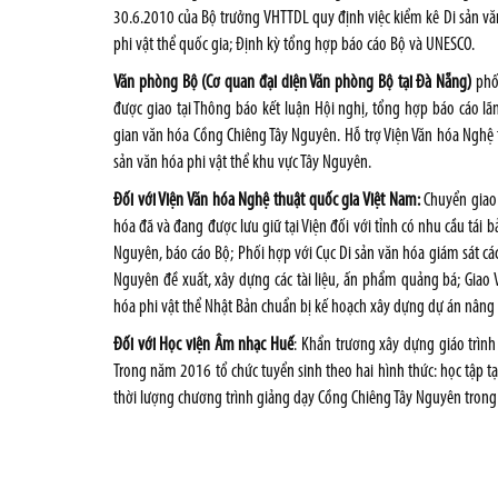
30.6.2010 của Bộ trưởng VHTTDL quy định việc kiểm kê Di sản vă
phi vật thể quốc gia; Định kỳ tổng hợp báo cáo Bộ và UNESCO.
Văn phòng Bộ (Cơ quan đại diện Văn phòng Bộ tại Đà Nẵng)
phối
được giao tại Thông báo kết luận Hội nghị, tổng hợp báo cáo lã
gian văn hóa Cồng Chiêng Tây Nguyên. Hỗ trợ Viện Văn hóa Nghệ t
sản văn hóa phi vật thể khu vực Tây Nguyên.
Đối với Viện Văn hóa Nghệ thuật quốc gia Việt Nam:
Chuyển giao v
hóa đã và đang được lưu giữ tại Viện đối với tỉnh có nhu cầu tá
Nguyên, báo cáo Bộ; Phối hợp với Cục Di sản văn hóa giám sát các 
Nguyên đề xuất, xây dựng các tài liệu, ấn phẩm quảng bá; Giao 
hóa phi vật thể Nhật Bản chuẩn bị kế hoạch xây dựng dự án nâng
Đối với Học viện Âm nhạc Huế
: Khẩn trương xây dựng giáo trìn
Trong năm 2016 tổ chức tuyển sinh theo hai hình thức: học tập tạ
thời lượng chương trình giảng dạy Cồng Chiêng Tây Nguyên trong 