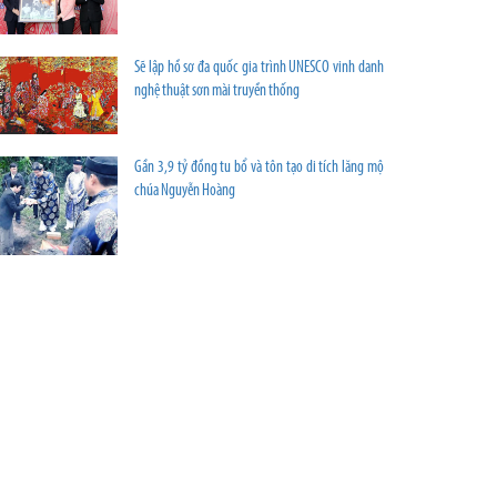
Sẽ lập hồ sơ đa quốc gia trình UNESCO vinh danh
nghệ thuật sơn mài truyền thống
Gần 3,9 tỷ đồng tu bổ và tôn tạo di tích lăng mộ
chúa Nguyễn Hoàng